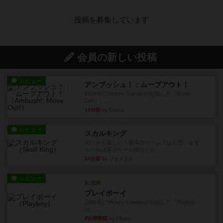
投稿を募集しています
会員の新しい投稿
レビュー
アンブッシュ！：ムーブアウト！
1984年にVictory Gamesが出版した『Move
Out！』...
19分前
by Chaco
レビュー
スカルキング
とにかく楽しい！最高のゲームではと思います。
ルールは多少ゲーム慣れした...
33分前
by ジェイとと
レビュー
充実
プレイボーイ
1986年にVictory Gamesが出版した『Playboy』
は、...
約1時間前
by Chaco