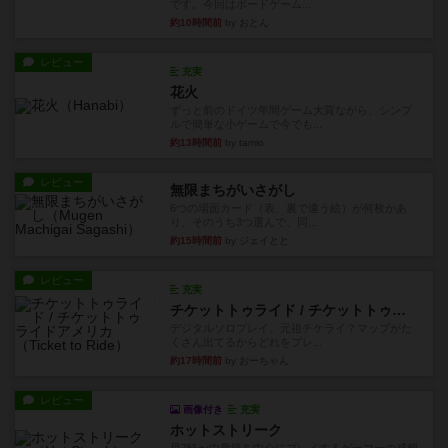
です。今回はボードゲーム...
約10時間前
by おとん
レビュー
充実
花火
ずっと前のドイツ年間ゲーム大賞ながら、シンプ
ルで簡単な小ゲームで今でも...
約13時間前
by tamio
レビュー
無限まちがいさがし
6つの場面カード（表、裏で違う絵）が何枚かあ
り、そのうち3つ選んで、同...
約15時間前
by ジェイとと
レビュー
充実
チケットトゥライド / チケットトゥライドアメリカ
デジタルソロプレイ。元祖チケライ？マップがた
くさん出てるからどれをプレ...
約17時間前
by おーちゃん
レビュー
画像付き
充実
ホットストリーク