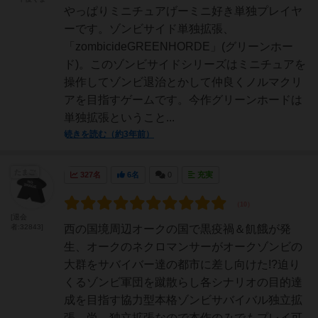
やっぱりミニチュアげーミニ好き単独プレイヤ
ーです。ゾンビサイド単独拡張、
「zombicideGREENHORDE」(グリーンホー
ド)。このゾンビサイドシリーズはミニチュアを
操作してゾンビ退治とかして仲良くノルマクリ
アを目指すゲームです。今作グリーンホードは
単独拡張ということ...
続きを読む（約3年前）
たまご
327名
6名
0
充実
[退会
者:32843]
西の国境周辺オークの国で黒疫禍＆飢餓が発
生、オークのネクロマンサーがオークゾンビの
大群をサバイバー達の都市に差し向けた!?迫り
くるゾンビ軍団を蹴散らし各シナリオの目的達
成を目指す協力型本格ゾンビサバイバル独立拡
張。尚、独立拡張なので本作のみでもプレイ可