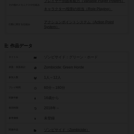
プレイヤー別固有能力（Variable Player Powers）
その他のメカニクスや仕組み
キャラクター/役割の担当（Role Playing）
アクションポイントシステム（Action Point
行動に関する仕組み
System）
作品データ
ゾンビサイド：グリーン・ホード
タイトル
Zombicide: Green Horde
原題・英題表記
1人～12人
参加人数
60分～180分
プレイ時間
16歳から
対象年齢
2018年～
発売時期
未登録
参考価格
ゾンビサイド（Zombicide）
関連作品