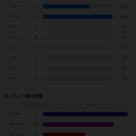
2
29%
8点の人
3
43%
7点の人
0
0%
6点の人
0
0%
5点の人
0
0%
4点の人
0
0%
3点の人
0
0%
2点の人
0
0%
1点の人
プレイ感の評価
トグルスイッチを押すとプレイ感（
※
）の投票ができます
6
運・確率
5
戦略・判断力
3
交渉・立ち回り