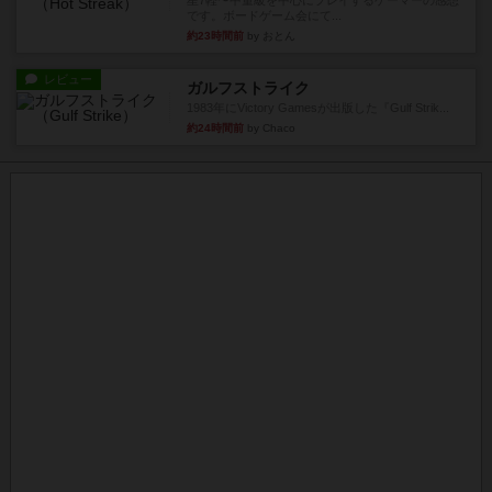
星7軽〜中量級を中心にプレイするゲーマーの感想
です。ボードゲーム会にて...
約23時間前
by おとん
レビュー
ガルフストライク
1983年にVictory Gamesが出版した『Gulf Strik...
約24時間前
by Chaco