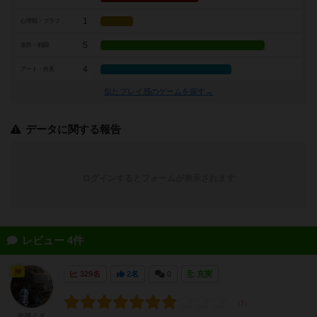
1
心理戦・ブラフ
5
攻防・戦闘
4
アート・外見
似たプレイ感のゲームを探す→
データに関する報告
ログインするとフォームが表示されます
レビュー 4件
神
329名
2名
0
充実
午後くま