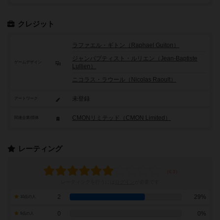
クレジット
ラファエル・ギトン（Raphael Guiton）
ジャンパプティスト・ルリエン（Jean-Baptiste
ゲームデザイン
Lullien）
ニコラス・ラウール（Nicolas Raoult）
未登録
アートワーク
CMONリミテッド（CMON Limited）
関連企業/団体
レーティング
レーティングを行うには
ログイン
が必要です
2
29%
10点の人
0
0%
9点の人