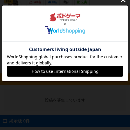
仙人
340名
0名
0
充実
基本版となるブラックプレイグと異なる点を含
勇者アッキー
め、攻略法をお伝えします。(シナリオ１をプレ
イ)ゾンビがオークゾンビになったため、基本版
と比べて攻撃力が倍以上になっています。危険
を避けるため、高確率でゾンビを倒せる状況で
なければ、基本的には接近戦よりも遠距離攻撃
がおすすめ。大群ル...
続きを読む（6年以上前）
ルール/インスト 0件
投稿を募集しています
掲示板 0件