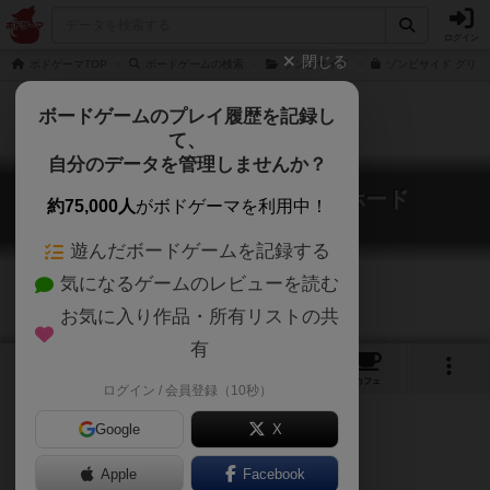
ログイン
閉じる
ボドゲーマTOP
ボードゲームの検索
ゾンビサイド
ゾンビサイド グリー
ボードゲームのプレイ履歴を記録し
て、
自分のデータを管理しませんか？
ゾンビサイド：グリーン・ホード
約75,000人
がボドゲーマを利用中！
Zombicide: Green Horde
遊んだボードゲームを記録する
気になるゲームのレビューを読む
お気に入り作品・所有リストの共
有
15
4
11
トップ
画像
動画
レビュー
カフェ
ログイン / 会員登録（10秒）
Google
X
Apple
Facebook