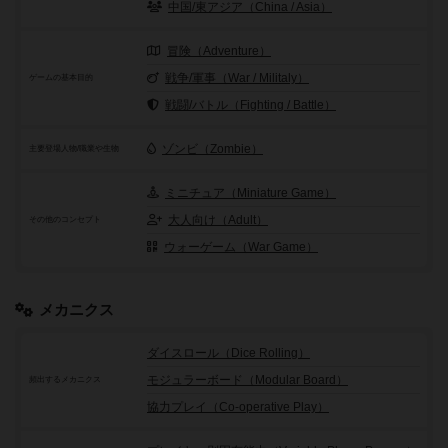
中国/東アジア（China / Asia）
冒険（Adventure）
戦争/軍事（War / Militaly）
ゲームの基本目的
戦闘/バトル（Fighting / Battle）
ゾンビ（Zombie）
主要登場人物/職業や生物
ミニチュア（Miniature Game）
大人向け（Adult）
その他のコンセプト
ウォーゲーム（War Game）
メカニクス
ダイスロール（Dice Rolling）
モジュラーボード（Modular Board）
頻出するメカニクス
協力プレイ（Co-operative Play）