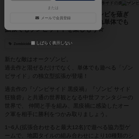
または
新たに追加された大量のオークゾンビを薙ぎ
メールで会員登録
倒せ！新兵器の投石器も追加、これ単体でも
拡張でもゾンビサイドを楽しもう☆
しばらく表示しない
Zombicide
ゾンビサイド
新たな敵はオークゾンビ。
過去作と混ぜるだけでなく、単体でも遊べる「ゾン
ビサイド」の独立型拡張が登場！
過去作の『ゾンビサイド 黒疫禍』『ゾンビ サイド
狂狼砦』と共通の世界観となる中世ファンタジーの
世界で、 仲間と手を組み、黒疫禍に感染したオー
ク軍を相手に勝利をつかみ取りましょう。
1~6人(拡張合わせると最大12名)で遊べる協力型ゲ
ームで、地図タイルの組み合わせにより10種類のシ