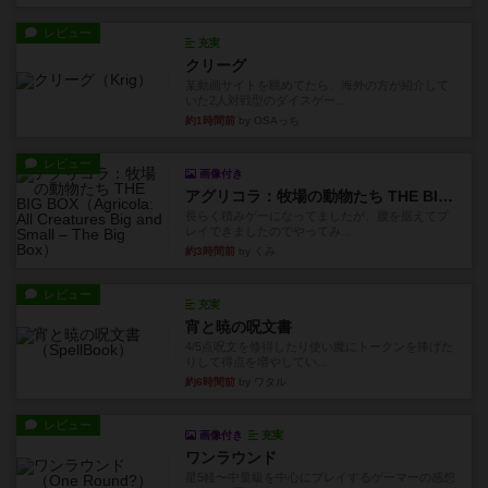
レビュー
充実
クリーグ
某動画サイトを眺めてたら、海外の方が紹介して
いた2人対戦型のダイスゲー...
約1時間前
by OSAっち
レビュー
画像付き
アグリコラ：牧場の動物たち THE BIG BOX
長らく積みゲーになってましたが、腰を据えてプ
レイできましたのでやってみ...
約3時間前
by くみ
レビュー
充実
宵と暁の呪文書
4/5点呪文を修得したり使い魔にトークンを捧げた
りして得点を増やしてい...
約6時間前
by ワタル
レビュー
画像付き
充実
ワンラウンド
星5軽〜中量級を中心にプレイするゲーマーの感想