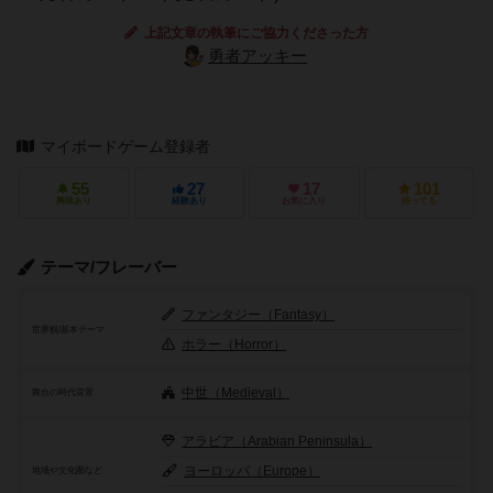
上記文章の執筆にご協力くださった方
勇者アッキー
マイボードゲーム登録者
55
27
17
101
興味あり
経験あり
お気に入り
持ってる
テーマ/フレーバー
ファンタジー（Fantasy）
世界観/基本テーマ
ホラー（Horror）
中世（Medieval）
舞台の時代背景
アラビア（Arabian Peninsula）
ヨーロッパ（Europe）
地域や文化圏など