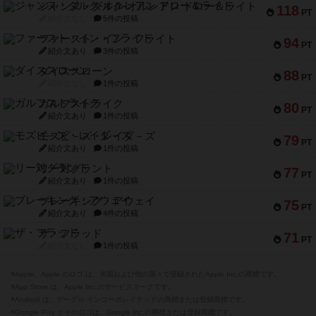
ジャンヌ・ダルク-オルレアン ドロー＆ライト
118
PT
紹介文なし
5件の投稿
ファースト・イン・フライト
94
PT
紹介文あり
3件の投稿
ダイススローン
88
PT
紹介文なし
1件の投稿
ガルフストライク
80
PT
紹介文あり
1件の投稿
モズビ－ズ・レイダ－ズ
79
PT
紹介文あり
1件の投稿
リー対グラント
77
PT
紹介文あり
1件の投稿
ブレーキング・アウェイ
75
PT
紹介文あり
4件の投稿
ザ・フラッド
71
PT
紹介文なし
1件の投稿
※Apple、Apple のロゴ は、米国および他の国々で登録されたApple Inc.の商標です。
※App Store は、Apple Inc.のサービスマークです。
※Android は、グーグル インコーポレイテッドの商標または登録商標です。
※Google Play とそのロゴは、Google Inc.の商標または登録商標です。