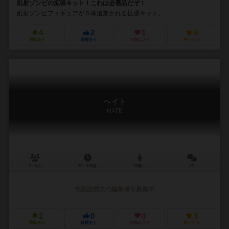
乱射ゾンビの拡張キット！これは必需品だぞ！
乱射ゾンビフィギュアが６体追加される拡張キット。
4
2
1
6
興味あり
経験あり
お気に入り
持ってる
ヘイト
HATE
2～6人
60～120分
18歳～
0件
作品説明文の編集者を募集中
2
0
0
3
興味あり
経験あり
お気に入り
持ってる