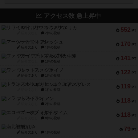
アクセス数 急上昇中
リワイルド：サウスアメリカ
552
PT
紹介文なし
2件の投稿
マーケットフレッシュ
170
PT
紹介文あり
1件の投稿
ファイアー・ブルズ / 火牛陣
141
PT
紹介文なし
1件の投稿
ワン・トゥ・ファイブ
122
PT
紹介文あり
1件の投稿
トランスオリエント・エクスプレス
119
PT
紹介文なし
1件の投稿
フラットアイアン
118
PT
紹介文なし
2件の投稿
エコーズ・オブ・タイム
118
PT
紹介文なし
8件の投稿
南北戦争
79
PT
紹介文あり
1件の投稿