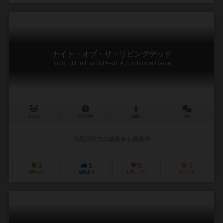
ナイト・オブ・ザ・リビングデッド
Night of the Living Dead: A Zombicide Game
1～6人
60分前後
14歳～
1件
作品説明文の編集者を募集中
3
1
0
1
興味あり
経験あり
お気に入り
持ってる