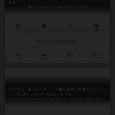
ルズ
Massive Darkness: Enemy Box – Elementals
1～6人
－
ー
0件
作品説明文の編集者を募集中
10
2
1
7
興味あり
経験あり
お気に入り
持ってる
マッシヴ・ダークネス：ヒーロー＆モンスターセット・
ノーブルウォーリアーVSコカトリス
Massive Darkness: Heroes & Monster Set – Noble Warriors vs The Cockatrix