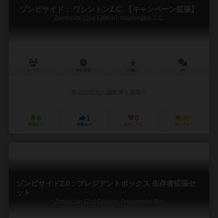
ゾンビサイド： ワシントンZ.C. 【キャンペーン拡張】
Zombicide (2nd Edition): Washington Z.C.
1～6人
60分前後
14歳～
0件
作品説明文の編集者を募集中
6
1
0
40
興味あり
経験あり
お気に入り
持ってる
ゾンビサイド2.0：プレジデントボックス 生存者拡張セ
ット
Zombicide (2nd Edition): Presidential Box