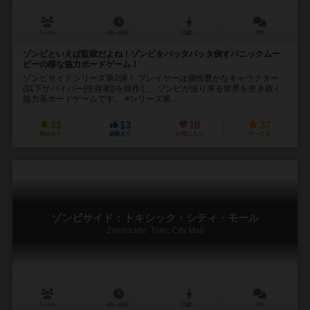
1～6人
60～80分
13歳～
2件
ゾンビといえば監獄だよね！ゾンビをバッタバッタ倒すパニックムー
ビーの様な協力ボードゲーム！
ゾンビサイドシリーズ第2弾！ プレイヤーは個性豊かなキャラクター
(以下サバイバー[生存者])を操作し、ゾンビが迫り来る世界を生き抜く
協力系ボードゲームです。 ※シリーズ第...
33
13
10
37
興味あり
経験あり
お気に入り
持ってる
ゾンビサイド：トキシック・シティ・モール
Zombicide: Toxic City Mall
1～6人
60～80分
13歳～
1件