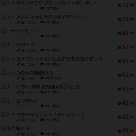
キャプテン・フリップ：イスラ・ボンバ
72
PT
紹介文なし
2件の投稿
メメントオンラインタクティクス
70
PT
紹介文あり
4件の投稿
パーミッド
68
PT
紹介文なし
1件の投稿
クリーグ
57
PT
紹介文あり
1件の投稿
セミファイナル ～お前はまだ生きている～
53
PT
紹介文あり
1件の投稿
ふたつの街の物語
52
PT
紹介文あり
18件の投稿
クランク! ：冒険者たち（拡張）
50
PT
紹介文あり
4件の投稿
とうほうの！
42
PT
紹介文なし
1件の投稿
スターマイン・ラミー ポケット
42
PT
紹介文あり
2件の投稿
海兵隊
39
PT
紹介文あり
1件の投稿