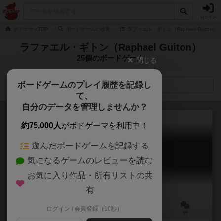
ログイン
ボドゲーマTOP
ボードゲームの検索
ラファエル・ギトン（Raphael Guiton
ラファエル・ギトン（Raphael Guiton）
25個のボードゲーム
閉じる
ボードゲームのプレイ履歴を記録し
検索メニュー
て、
自分のデータを管理しませんか？
約75,000人
がボドゲーマを利用中！
遊んだボードゲームを記録する
ゾンビサイド
気になるゲームのレビューを読む
Zombicide
6.2
お気に入り作品・所有リストの共
有
ログイン / 会員登録（10秒）
1～6人
60～80分
13歳～
9件