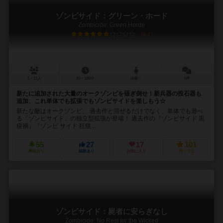
ゾンビサイド：グリーン・ホード
Zombicide: Green Horde
6.3
1～12人
60～180分
16歳～
5件
新たに追加された大量のオークゾンビを薙ぎ倒せ！新兵器の投石器も
追加、これ単体でも拡張でもゾンビサイドを楽しもう☆
新たな敵はオークゾンビ。 過去作と混ぜるだけでなく、単体でも遊べ
る「ゾンビサイド」の独立型拡張が登場！ 過去作の『ゾンビサイド 黒
疫禍』『ゾンビ サイド 狂狼...
55
27
17
101
興味あり
経験あり
お気に入り
持ってる
ゾンビサイド：屍者に安らぎなし
Zombicide: No Rest for the Wicked