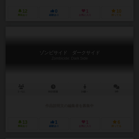
12
0
1
10
興味あり
経験あり
お気に入り
持ってる
ゾンビサイド ダークサイド
Zombicide: Dark Side
1～6人
60分前後
14歳～
0件
作品説明文の編集者を募集中
13
1
1
6
興味あり
経験あり
お気に入り
持ってる