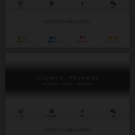
1～6人
－
ー
0件
作品説明文の編集者を募集中
11
2
1
13
興味あり
経験あり
お気に入り
持ってる
ゾンビサイド：ブラックオプス
Zombicide: Invader – Black Ops
1～12人
60分前後
14歳～
0件
作品説明文の編集者を募集中