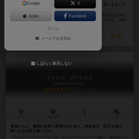
Google
X
武器を捜して、迫り来るゾンビを倒して倒して倒しまくれ！まさにア
メリカンパニックムービーの様な協力ボードゲーム！
プレイヤーは個性豊かなキャラクター(以下サバイバー[生存者])を操作
Apple
Facebook
し、ゾンビが迫り来る世界を生き抜く協力系ボードゲームです。 始め
は釘抜きやフライパン等の貧弱な武器で...
または
283
202
64
132
メールで会員登録
興味あり
経験あり
お気に入り
持ってる
しばらく表示しない
マッシヴ・ダークネス
Massive Darkness
6.5
1～6人
120分前後
ー
4件
勇者たちよ、漆黒の世界に希望の光を放て。剣を抜き、呪文を唱え、
新たなる伝説を築くのだ。
『マッシヴ・ダークネス』は、1~6人のプレイヤーで遊ぶ、協力型ダン