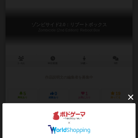
ゾンビサイド2.0：リブートボックス
Zombicide (2nd Edition): Reboot Box
1～6人
60分前後
14歳～
0件
作品説明文の編集者を募集中
5
0
1
19
興味あり
経験あり
お気に入り
持ってる
ゾンビサイド2.0：都市伝説 アボミネー ション拡張セッ