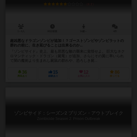
6.2
1～6人
60分前後
14歳～
4件
超凶悪なドラゴンゾンビが追加！？ゴーストゾンビやゾンビラットの
群れの前に、生き延びることは出来るのか...
『ゾンビサイド』史上、最も邪悪な敵の襲来に覚悟せよ。 巨大なネク
ロマンティック・ドラゴン（屍竜）が追加、さらにその翼に率いられ
て闇の魔術より生まれし屍鼠の群れや、恐ろしき屍...
36
15
12
86
興味あり
経験あり
お気に入り
持ってる
ゾンビサイド：シーズン2 プリズン・アウトブレイク
Zombicide Season 2: Prison Outbreak