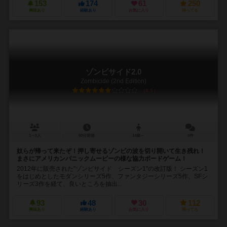
153
174
61
250
興味あり
経験あり
お気に入り
持ってる
ゾンビサイド2.0
Zombicide (2nd Edition)
6.5
1～6人
60分前後
14歳～
6件
奴らが帰って来たぞ！押し寄せるゾンビの波を切り開いて生き残れ！
まさにアメリカンパニックムービーの様な協力ボードゲーム！
2012年に販売された"ゾンビサイド シーズン1"の改訂版！ シーズン1
をはじめとしたモダンシリーズ5作、ファンタジーシリーズ5作、SFシ
リーズ3作を経て、良いところを抽出...
93
48
30
112
興味あり
経験あり
お気に入り
持ってる