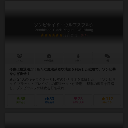
ゾンビサイド：ウルフスブルク
Zombicide: Black Plague – Wulfsburg
6.4
1～6人
60分前後
14歳～
4件
今度は狼退治だ！新たな魔法武器や地形を利用した戦略で、ゾンビ共
をなぎ倒せ！
新たな4人のキャラクターと10本のシナリオを収録した、 「ゾンビサ
イド ブラック・プレイグ」の拡張セットが登場！ 都市の奪還を目指
し、ゾンビウルフの猛攻を打ち破れ。...
58
33
23
112
興味あり
経験あり
お気に入り
持ってる