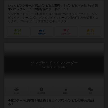
ショッピングモールではゾンビも大安売り！ゾンビをバッタバッタ倒
すパニックムービーの様な協力ボードゲーム！
ゾンビサイドシリーズ拡張第１弾！遊ぶためにはゾンビサイド、ゾン
ビサイド：シーズン2、ゾンビサイド：シーズン3の何れかが必要とな
ります。 プレイヤーは個性豊かなキャラクタ...
34
7
7
35
興味あり
経験あり
お気に入り
持ってる
ゾンビサイド：インベーダー
Zombicide: Invader
1～6人
60分前後
14歳～
0件
今度のテーマは宇宙！増え続けるエイリアンゾンビとの戦いが始ま
る！