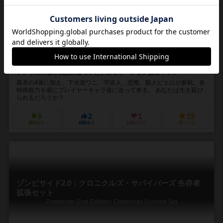
ト
Zombicide (2nd Edition): Urban Legends Abominations
1～6人
60分前後
14歳～
0件
アメリカの都市伝説に基づいたアボミネーション拡張キット
基本の4体に加え、下水道ワニ、宇宙人、恐竜、殺人ピエロが参戦。各
特殊能力を盾にプレイヤーキャラ達に迫って来る。 あなたは生き延び
られるだろうか？
5
2
1
19
興味あり
経験あり
お気に入り
持ってる
ゾンビサイド2.0：クロニクルズ・サバイバーズ 生存者
拡張セット
Zombicide (2nd Edition): Chronicles Survivor Set