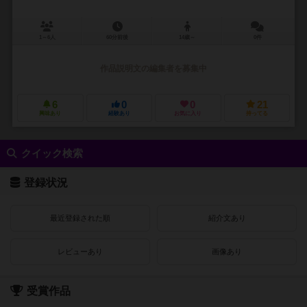
1～6人
60分前後
14歳～
0件
作品説明文の編集者を募集中
6
0
0
21
興味あり
経験あり
お気に入り
持ってる
クイック検索
登録状況
最近登録された順
紹介文あり
レビューあり
画像あり
受賞作品