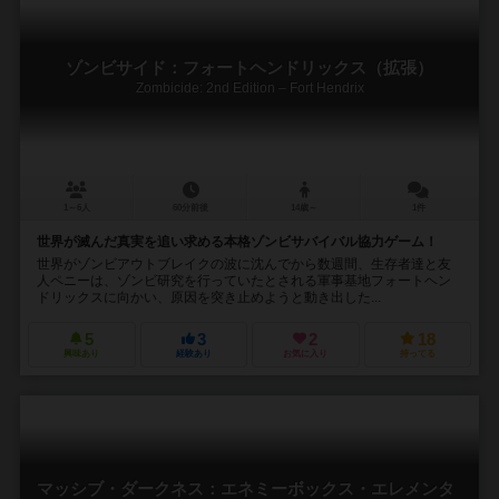
ゾンビサイド：フォートヘンドリックス（拡張）
Zombicide: 2nd Edition – Fort Hendrix
1～6人
60分前後
14歳～
1件
世界が滅んだ真実を追い求める本格ゾンビサバイバル協力ゲーム！
世界がゾンビアウトブレイクの波に沈んでから数週間、生存者達と友
人ペニーは、ゾンビ研究を行っていたとされる軍事基地フォートヘン
ドリックスに向かい、原因を突き止めようと動き出した...
5
3
2
18
興味あり
経験あり
お気に入り
持ってる
マッシブ・ダークネス：エネミーボックス・エレメンタ