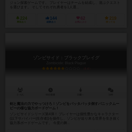
ジョン探索ゲームです。 プレイヤーはチームを結成し、遊ぶクエスト
を選びます。 そしてそれぞれ勇者を1人選...
224
144
62
219
興味あり
経験あり
お気に入り
持ってる
ゾンビサイド：ブラックプレイグ
Zombicide: Black Plague
6.6
1～6人
60分前後
13歳～
14件
剣と魔法の力でやっつけろ！ゾンビをバッタバッタ倒すパニックムー
ビーの様な協力ボードゲーム！
ゾンビサイドシリーズ第4弾！ プレイヤーは個性豊かなキャラクター
(以下サバイバー[生存者])を操作し、ゾンビが迫り来る世界を生き抜く
協力系ボードゲームです。 今度の舞...