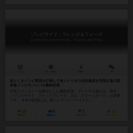
ゾンビサイド：フレンズ＆フォーズ
Zombicide: Green Horde – Friends and Foes
1～6人
60～180分
14歳～
2件
迫りくるゾンビ軍団を打倒して各シナリオの目的達成を目指す協力型
本格ゾンビサバイバル最終拡張
中世ファンタジーを舞台とした最終拡張。プレイする為には、基本
「ゾンビサイド ブラックプレイグ」又は「グリーンホード」が必要
です。 本作の拡張には、新しいサバイバー４人と...
18
5
2
12
興味あり
経験あり
お気に入り
持ってる