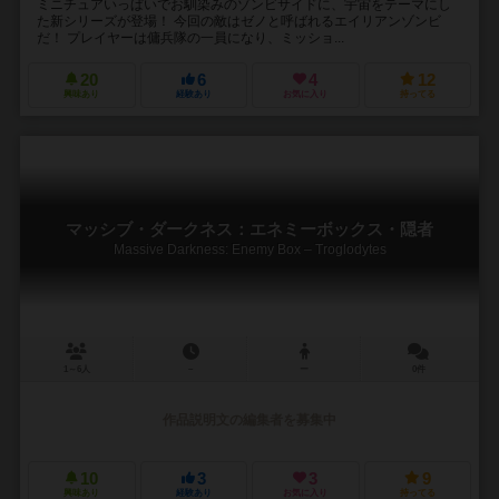
ミニチュアいっぱいでお馴染みのゾンビサイドに、宇宙をテーマにし
た新シリーズが登場！ 今回の敵はゼノと呼ばれるエイリアンゾンビ
だ！ プレイヤーは傭兵隊の一員になり、ミッショ...
20
6
4
12
興味あり
経験あり
お気に入り
持ってる
マッシブ・ダークネス：エネミーボックス・隠者
Massive Darkness: Enemy Box – Troglodytes
1～6人
－
ー
0件
作品説明文の編集者を募集中
10
3
3
9
興味あり
経験あり
お気に入り
持ってる