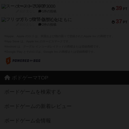
スーパーストア3000
39
PT
紹介文なし
1件の投稿
フリップ７：復讐心とともに
37
PT
紹介文なし
2件の投稿
※Apple、Apple のロゴ は、米国および他の国々で登録されたApple Inc.の商標です。
※App Store は、Apple Inc.のサービスマークです。
※Android は、グーグル インコーポレイテッドの商標または登録商標です。
※Google Play とそのロゴは、Google Inc.の商標または登録商標です。
ボドゲーマTOP
ボードゲームを検索する
ボードゲームの新着レビュー
ボードゲーム会情報