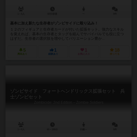
1～6人
60分前後
ー
0件
基本に加え新たな生存者がゾンビサイドに殴り込み！
１２のフィギュアと生存者カードが付いた拡張キット。強力なスキル
を覚えれば、基本の生存者とタッグを組んでサバイバルでも役に立つ
はずだ。生存者の選択肢を増やしてバリエーション豊か...
5
1
1
18
興味あり
経験あり
お気に入り
持ってる
ゾンビサイド フォートヘンドリックス拡張セット 兵
士ゾンビセット
Zombicide: 2nd Edition – Zombie Soldiers
1～6人
60～180分
13歳～
0件