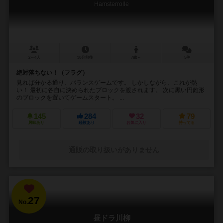
Hamsterrolle
2～4人
30分前後
7歳～
5件
絶対落ちない！（フラグ）
見れば分かる通り、バランスゲームです。 しかしながら、これが熱
い！ 最初に各自に決められたブロックを渡されます。 次に黒い円錐形
のブロックを置いてゲームスタート。 ...
145
284
32
79
興味あり
経験あり
お気に入り
持ってる
通販の取り扱いがありません
27
No.
昼ドラ川柳