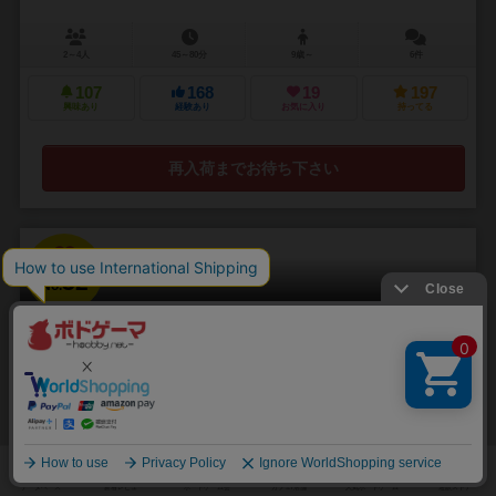
2～4人
45～80分
9歳～
6件
107
168
19
197
興味あり
経験あり
お気に入り
持ってる
再入荷までお待ち下さい
32
No.
デパートビルダー
Department Store Builder
2～4人
15～30分
10歳～
3件
地域一番人気のデパートを創ろう！