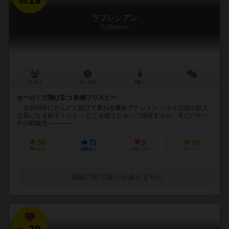
No.
ラフレシアン
Rafflesian
2～10人
15～25分
8歳～
－
せーの！で飛び立つ 妖精フリスビー
・全員同時にどんどん投げて重ねる爽快アクション ・小さな箱が巨大
な花になる新ギミック ・どこを狙うか＆いつ回収するか、常にバチバ
チの戦略性 ------------...
36
75
9
58
興味あり
経験あり
お気に入り
持ってる
通販の取り扱いがありません
20