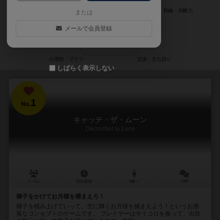
または
メールで会員登録
しばらく表示しない
1
No.
キャッチ・ザ・ムーン
Décrocher la Lune
2～6人
20分前後
6歳～
23件
梯子をかけてお月様を捕まえろ！
梯子を積み上げていって、空に輝くお月様を捕まえよう！というお洒
落なコンセプトのゲームです。 プレイヤーはサイコロを振って、出目