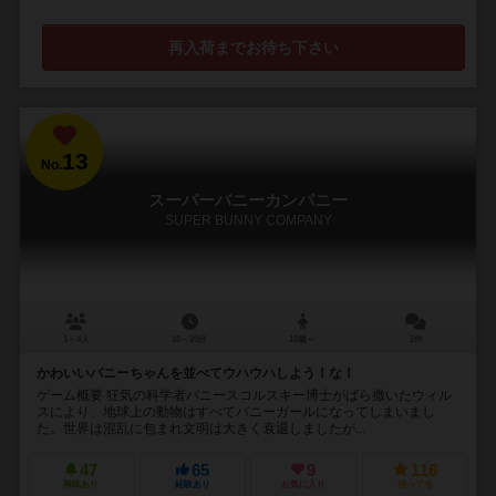
再入荷までお待ち下さい
13
No.
スーパーバニーカンパニー
SUPER BUNNY COMPANY
1～4人
10～20分
10歳～
2件
かわいいバニーちゃんを並べてウハウハしよう！な！
ゲーム概要 狂気の科学者バニースコルスキー博士がばら撒いたウィル
スにより、地球上の動物はすべてバニーガールになってしまいまし
た。世界は混乱に包まれ文明は大きく衰退しましたが...
47
65
9
116
興味あり
経験あり
お気に入り
持ってる