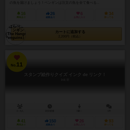
の魚を届けましょう！ペンギンは注文の魚を全て食べる...
16
26
6
34
興味あり
経験あり
お気に入り
持ってる
カートに追加する
2,200円（税込）
11
No.
スタンプ絵作りクイズ インク de リンク！
Ink It!
2～8人
20分前後
7歳～
1件
41
150
26
93
興味あり
経験あり
お気に入り
持ってる