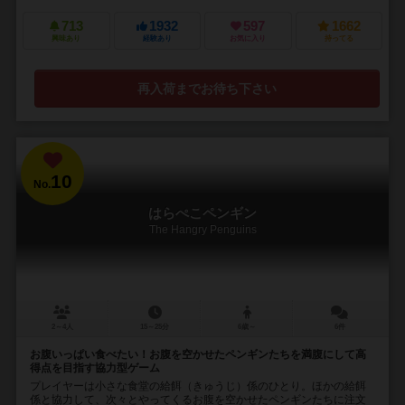
713
1932
597
1662
興味あり
経験あり
お気に入り
持ってる
再入荷までお待ち下さい
10
No.
はらぺこペンギン
The Hangry Penguins
2～4人
15～25分
6歳～
6件
お腹いっぱい食べたい！お腹を空かせたペンギンたちを満腹にして高
得点を目指す協力型ゲーム
プレイヤーは小さな食堂の給餌（きゅうじ）係のひとり。ほかの給餌
係と協力して、次々とやってくるお腹を空かせたペンギンたちに注文