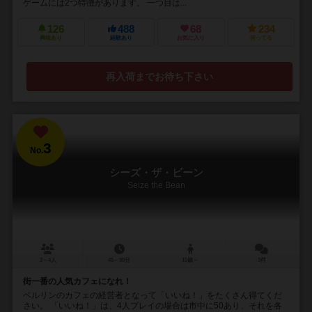
ゲームには2つ特徴があります。 一つ目は...
126
488
68
234
興味あり
経験あり
お気に入り
持ってる
再入荷までお待ち下さい
3
No.
シーズ・ザ・ビーン
Seize the Bean
2～4人
45～90分
10歳～
3件
街一番の人気カフェになれ！
ベルリンのカフェの経営者となって「いいね！」をたくさん得てくだ
さい。 「いいね！」は、4人プレイの場合は市中に50あり、それを各