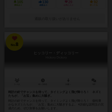
105
130
29
92
興味あり
経験あり
お気に入り
持ってる
通販の取り扱いがありません
8
No.
ヒッコリー・ディッコリー
Hickory Dickory
1～4人
60～120分
10歳～
9件
時計の針でチャンスを待って、タイミングよく飛び降りろ！ ネズミ
たちが、「お宝」集めに大騒ぎ。
時計の針でチャンスを待って、タイミングよく飛び降りろ！ 個性豊
かなネズミたちが、「お宝」集めに大騒ぎするよ。 ※詳細な説明文の完
成のため、ぜひ加筆をお願いします。