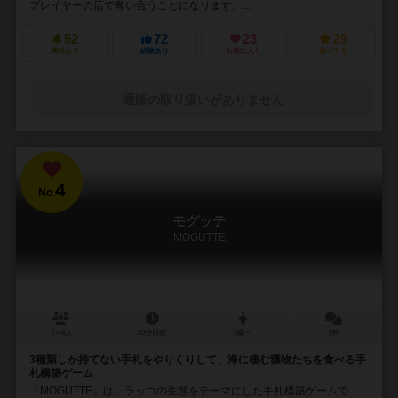
プレイヤーの店で奪い合うことになります。...
52
72
23
29
興味あり
経験あり
お気に入り
持ってる
通販の取り扱いがありません
4
No.
モグッテ
MOGUTTE
2～4人
20分前後
8歳～
2件
3種類しか持てない手札をやりくりして、海に棲む獲物たちを食べる手
札構築ゲーム
『MOGUTTE』は、ラッコの生態をテーマにした手札構築ゲームで