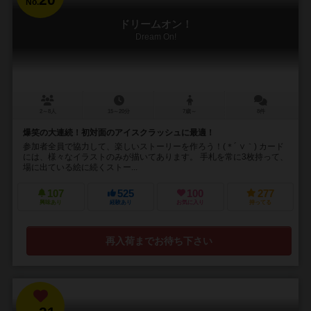
No.
ドリームオン！
Dream On!
2～8人
15～20分
7歳～
8件
爆笑の大連続！初対面のアイスクラッシュに最適！
参加者全員で協力して、楽しいストーリーを作ろう！(＊´ ∨｀) カード
には、様々なイラストのみが描いてあります。 手札を常に3枚持って、
場に出ている絵に続くストー...
107
525
100
277
興味あり
経験あり
お気に入り
持ってる
再入荷までお待ち下さい