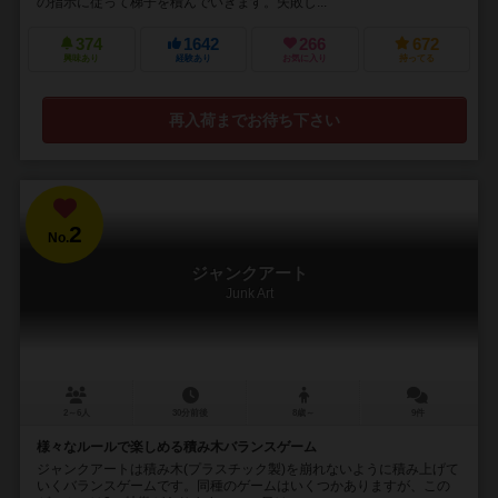
の指示に従って梯子を積んでいきます。失敗し...
374
1642
266
672
興味あり
経験あり
お気に入り
持ってる
再入荷までお待ち下さい
2
No.
ジャンクアート
Junk Art
2～6人
30分前後
8歳～
9件
様々なルールで楽しめる積み木バランスゲーム
ジャンクアートは積み木(プラスチック製)を崩れないように積み上げて
いくバランスゲームです。同種のゲームはいくつかありますが、この