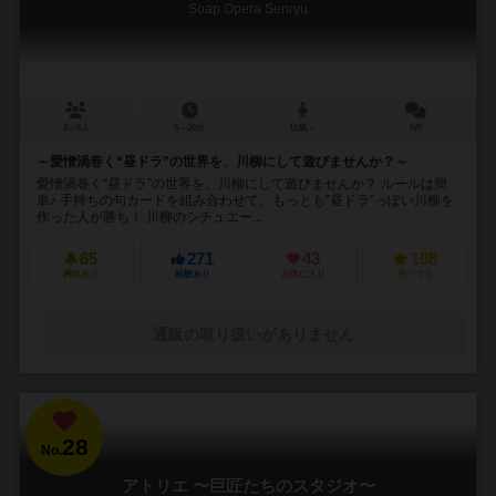
Soap Opera Senryu
3～6人
5～20分
12歳～
5件
～愛憎渦巻く“昼ドラ”の世界を、川柳にして遊びませんか？～
愛憎渦巻く“昼ドラ”の世界を、川柳にして遊びませんか？ ルールは簡
単♪ 手持ちの句カードを組み合わせて、もっとも”昼ドラ”っぽい川柳を
作った人が勝ち！ 川柳のシチュエー...
65
271
43
108
興味あり
経験あり
お気に入り
持ってる
通販の取り扱いがありません
28
No.
アトリエ 〜巨匠たちのスタジオ〜