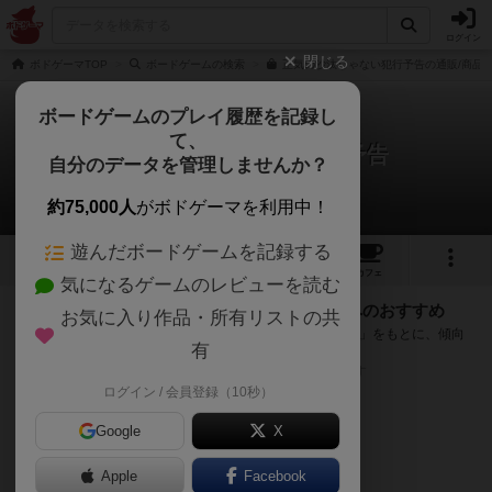
ログイン
閉じる
ボドゲーマTOP
ボードゲームの検索
正気の沙汰じゃない犯行予告の通販/商品
ボードゲームのプレイ履歴を記録し
て、
正気の沙汰じゃない犯行予告
自分のデータを管理しませんか？
次のおすすめボードゲーム
約75,000人
がボドゲーマを利用中！
遊んだボードゲームを記録する
2
3
64
トップ
画像
動画
レビュー
カフェ
気になるゲームのレビューを読む
『正気の沙汰じゃない犯行予告』が好きな方へのおすすめ
お気に入り作品・所有リストの共
このゲームのトップページで投票された「プレイ感の評価」をもとに、傾向
有
が近いボードゲームをランキング形式で紹介します。
※リストには一定の投票数がある作品のみを表示しています
ログイン / 会員登録（10秒）
Google
X
Apple
Facebook