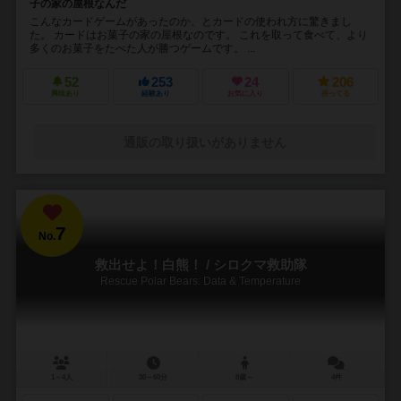
子の家の屋根なんだ
こんなカードゲームがあったのか、とカードの使われ方に驚きまし
た。 カードはお菓子の家の屋根なのです。 これを取って食べて、より
多くのお菓子をたべた人が勝つゲームです。 ...
52
253
24
206
興味あり
経験あり
お気に入り
持ってる
通販の取り扱いがありません
7
No.
救出せよ！白熊！ / シロクマ救助隊
Rescue Polar Bears: Data & Temperature
1～4人
30～60分
8歳～
4件