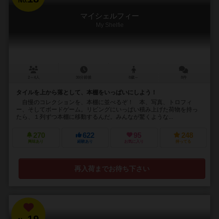
No.
マイシェルフィー
My Shelfie
2～4人
30分前後
8歳～
8件
タイルを上から落として、本棚をいっぱいにしよう！
自慢のコレクションを、本棚に並べるぞ！ 本、写真、トロフィ
ー、そしてボードゲーム。リビングにいっぱい積み上げた荷物を持っ
たら、１列ずつ本棚に移動するんだ。みんなが驚くような...
270
622
95
248
興味あり
経験あり
お気に入り
持ってる
再入荷までお待ち下さい
19