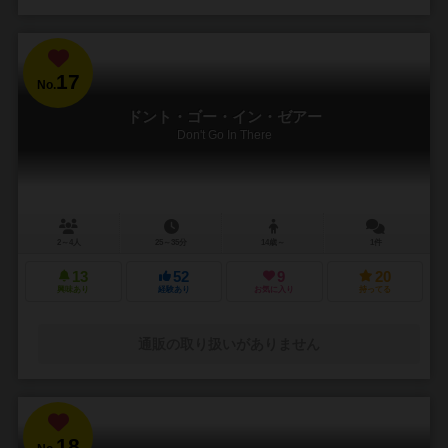
17
No.
ドント・ゴー・イン・ゼアー
Don't Go In There
2～4人
25～35分
14歳～
1件
13
52
9
20
興味あり
経験あり
お気に入り
持ってる
通販の取り扱いがありません
18