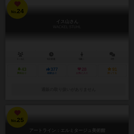
24
No.
イス山さん
WACKEL STUHL
1～4人
5分前後
6歳～
3件
43
377
28
91
興味あり
経験あり
お気に入り
持ってる
通販の取り扱いがありません
25
No.
アートライン：エルミタージュ美術館