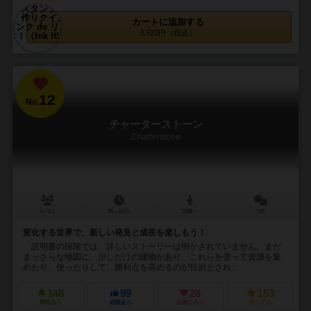
カートに追加する
3,520円（税込）
12
No.
チャーターストーン
Charterstone
1～6人
45～60分
10歳～
3件
変化する世界で、新しい発見と成長を楽しもう！
説明書の段階では、詳しいストーリーは明かされていません。まだ
まっさらな地図に、少しだけの建物があり、これらを使って資源を集
めたり、使ったりして、勝利点を高めるのが目的とされ...
148
99
28
153
興味あり
経験あり
お気に入り
持ってる