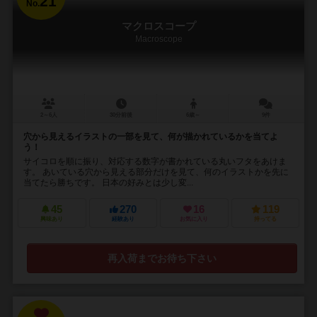
21
No.
マクロスコープ
Macroscope
2～6人
30分前後
6歳～
9件
穴から見えるイラストの一部を見て、何が描かれているかを当てよ
う！
サイコロを順に振り、対応する数字が書かれている丸いフタをあけま
す。 あいている穴から見える部分だけを見て、何のイラストかを先に
当てたら勝ちです。 日本の好みとは少し変...
45
270
16
119
興味あり
経験あり
お気に入り
持ってる
再入荷までお待ち下さい