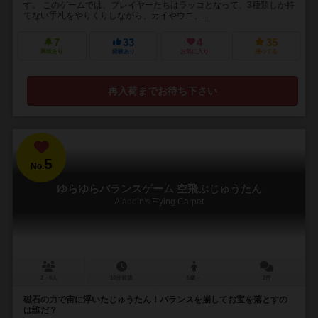
す。 このゲームでは、プレイヤーたちはラッコとなって、3種類しか持
てない手札をやりくりしながら、カイやウニ、...
7
33
4
35
興味あり
経験あり
お気に入り
持ってる
再入荷までお待ち下さい
5
No.
ゆらゆらバランスゲーム 空飛ぶじゅうたん
Aladdin's Flying Carpet
2～6人
10分前後
5歳～
2件
磁石の力で宙に浮いたじゅうたん！バランスを崩してお宝を落とすの
は誰だ？