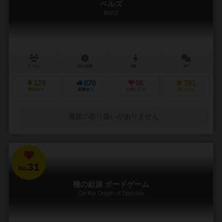
ベルズ
Bellz!
2～4人
15分前後
6歳～
8件
129
870
98
391
興味あり
経験あり
お気に入り
持ってる
通販の取り扱いがありません
31
No.
種の起源 ボードゲーム
On the Origin of Species