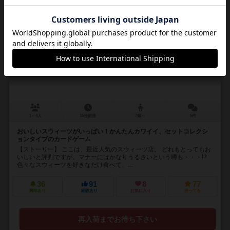
16
No.
スウィーツ！
Sweets!
1～4人
15分前後
7歳～
5件
おいしいスウィーツがいっぱい！かんたんカワイイ、セットコレクシ
ョンタイプのカードゲーム
【ストーリー】 ここは、最近人気のスウィーツ店。 どれもとってもお
いしいと評判ですが、マナーにはかなりうるさいという噂も・・・!?
色々なスウィーツを好きなだけ食べて、...
36
91
8
77
興味あり
経験あり
お気に入り
持ってる
再入荷までお待ち下さい