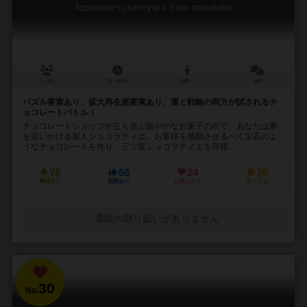
Apprentice's journey to a 3-star chocolatier
2～4人
20～40分
8歳～
4件
パズル要素あり、拡大再生産要素あり、運と戦略の両方が試されるチ
ョコレートバトル！
チョコレートショップが立ち並ぶ賑やかなお菓子の街で、あなたは夢
を追いかける新人ショコラティエ。お客様を感動させるべく宝石のよ
うなチョコレートを作り、三ツ星ショコラティエを目指...
78
66
24
76
興味あり
経験あり
お気に入り
持ってる
通販の取り扱いがありません
30
No.