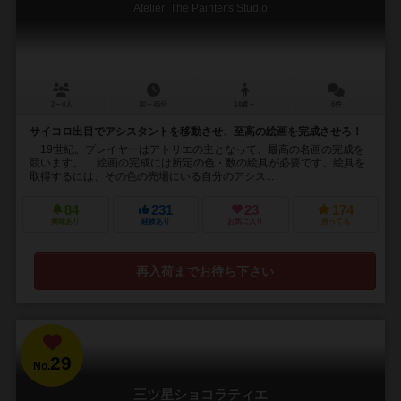
Atelier: The Painter's Studio
2～4人
30～45分
14歳～
6件
サイコロ出目でアシスタントを移動させ、至高の絵画を完成させろ！
19世紀。プレイヤーはアトリエの主となって、最高の名画の完成を
競います。 絵画の完成には所定の色・数の絵具が必要です。絵具を
取得するには、その色の売場にいる自分のアシス...
84
231
23
174
興味あり
経験あり
お気に入り
持ってる
再入荷までお待ち下さい
29
No.
三ツ星ショコラティエ