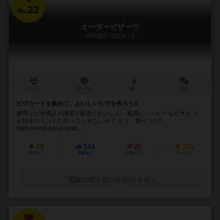
22
No.
オーダーピザーラ
ORDER PIZZA-LA
2～6人
10～20分
8歳～
11件
ピザカードを集めて、おいしいピザを作ろう‼︎
優秀なピザ職人の諸君‼︎ 最高においしく、最高にハッピーなピザを ピ
ザ好きのミンナに作ってくれないか？ もう、腹ペコだ‼
https://www.daiso-syup...
33
344
25
751
興味あり
経験あり
お気に入り
持ってる
通販の取り扱いがありません