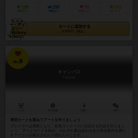
199
299
70
242
興味あり
経験あり
お気に入り
持ってる
カートに追加する
8,800円（税込）
9
No.
キャンバス
Canvas
1～5人
30分前後
14歳～
44件
透明カードを重ねてアートを作りましょう
プレイヤーは画家となり、絵画コンクールに出品する作品を作りまし
ょう。 アートカードを集め、それぞれ重ね合わせると得点条件を満た
すアイコンが表示されたり隠れたりします。 ...