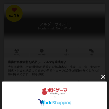
15
No.
ノルダーヴィント
Norderwind / North Wind
2～4人
45～60分
10歳～
2件
港街に各種資材を納品し、ノルマを達成せよ！
大航海時代、3つの港街が 希望する資材(木材・小麦・塩・魚・葡萄)や
捕虜・お金を納品して 自分の所持キューブ(10個or8個)を無くした人が
勝利を収めます。 船を強化...
67
66
15
57
興味あり
経験あり
お気に入り
持ってる
通販の取り扱いがありません