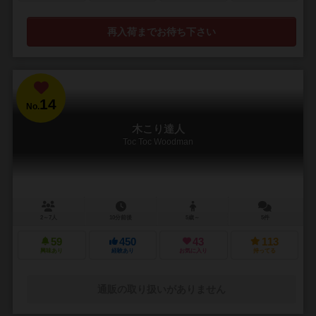
再入荷までお待ち下さい
14
No.
木こり達人
Toc Toc Woodman
2～7人
10分前後
5歳～
5件
59
450
43
113
興味あり
経験あり
お気に入り
持ってる
通販の取り扱いがありません