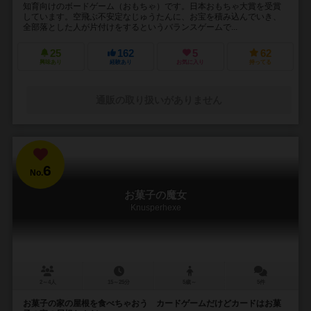
知育向けのボードゲーム（おもちゃ）です。日本おもちゃ大賞を受賞
しています。空飛ぶ不安定なじゅうたんに、お宝を積み込んでいき、
全部落とした人が片付けをするというバランスゲームで...
25
162
5
62
興味あり
経験あり
お気に入り
持ってる
通販の取り扱いがありません
6
No.
お菓子の魔女
Knusperhexe
2～4人
15～25分
5歳～
5件
お菓子の家の屋根を食べちゃおう カードゲームだけどカードはお菓