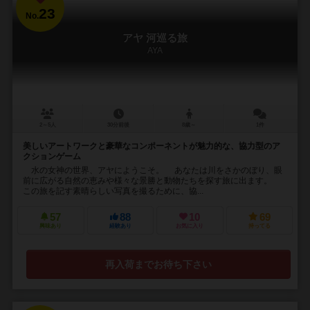
23
No.
アヤ 河巡る旅
AYA
2～5人
30分前後
8歳～
1件
美しいアートワークと豪華なコンポーネントが魅力的な、協力型のア
クションゲーム
水の女神の世界、アヤにようこそ。 あなたは川をさかのぼり、眼
前に広がる自然の恵みや様々な景勝と動物たちを探す旅に出ます。
この旅を記す素晴らしい写真を撮るために、協...
57
88
10
69
興味あり
経験あり
お気に入り
持ってる
再入荷までお待ち下さい