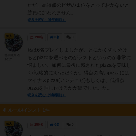
ただ、高得点のピザの１位をとっておかないと
勝負に加われません。
続きを読む（6年弱前）
仙人
190名
0名
0
私は6名プレイしましたが、とにかく切り分け
特別純米酒
るとpizzaを選べるのがラストというのが非常に
2017
悩ましい。如何に最後に残されたpizzaを美味し
く(戦略的に)いただくか。得点の高いpizzaには
マイナスpizza(アンチョビ)もしくは、低得点
pizzaを押し付けるかが鍵でした。た...
続きを読む（9年弱前）
ルール/インスト 1件
仙人
250名
0名
0