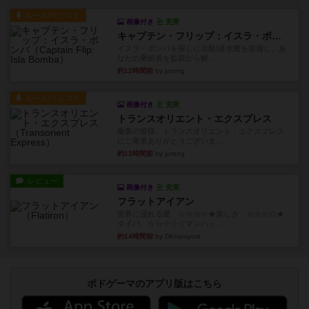
ルール/インスト
画像付き
充実
キャプテン・フリップ：イスラ・ボンバ
イスラ・ボンバを探しに出航!潜水艦を装備し、あ
なたの乗組員を監獄から解...
約12時間前
by jurong
ルール/インスト
画像付き
充実
トランスオリエント・エクスプレス
乗客の皆様、トランスオリエント・エクスプレス
にご乗車ありがとうございま...
約13時間前
by jurong
レビュー
画像付き
充実
フラットアイアン
世界に浸れる度 ☆☆☆☆★楽しさ ☆☆☆☆★
タイパ ☆☆☆☆☆マンハッ...
約14時間前
by DKnewyork
ボドゲーマのアプリ版はこちら