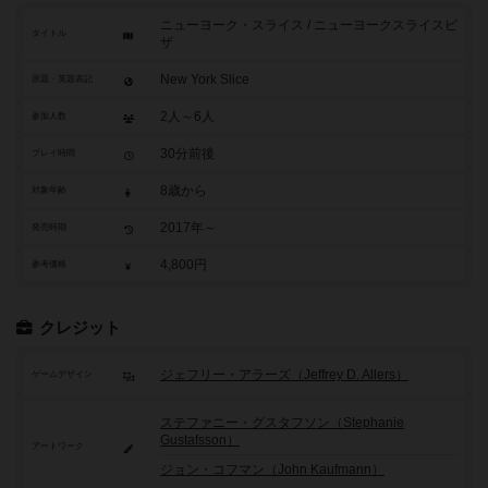
ニューヨーク・スライス / ニューヨークスライスピ
タイトル
ザ
New York Slice
原題・英題表記
2人～6人
参加人数
30分前後
プレイ時間
8歳から
対象年齢
2017年～
発売時期
4,800円
参考価格
クレジット
ジェフリー・アラーズ（Jeffrey D. Allers）
ゲームデザイン
ステファニー・グスタフソン（Stephanie
Gustafsson）
アートワーク
ジョン・コフマン（John Kaufmann）