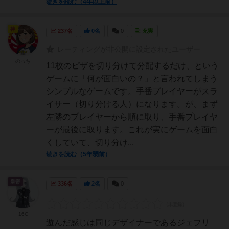
続きを読む（4年以上前）
神
237名
0名
0
充実
レーティングが非公開に設定されたユーザー
のっち
11枚のピザを切り分けて分配するだけ、という
ゲームに「何が面白いの？」と言われてしまう
シンプルなゲームです。手番プレイヤーがスラ
イサー（切り分ける人）になります。が、まず
左隣のプレイヤーから順に取り、手番プレイヤ
ーが最後に取ります。これが実にゲームを面白
くしていて、切り分け...
続きを読む（5年弱前）
皇帝
336名
2名
0
16C
遊んだ感じは同じデザイナーであるジェフリ