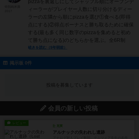
pizzaを裏返しにしてシャッフル順にオープンデ
特別純米酒
ィーラーがプレイヤー人数に切り分けるディー
2017
ラーの左隣から順にpizzaを選び①食べる(即得
点にする)②得点ボーナスと勝ち取るために確保
する(最も多く同じ数字のpizzaを集めると初め
て勝ち点になる)のどちらかを選ぶ。全6R制
続きを読む（9年弱前）
掲示板 0件
投稿を募集しています
会員の新しい投稿
レビュー
充実
アルナックの失われし遺跡
アナログ対人プレイ数回。クニツィア先生の名作