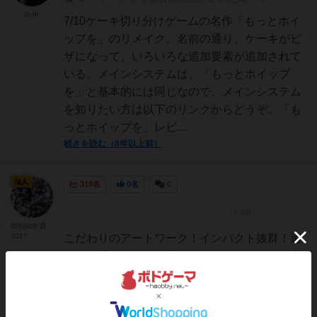
白州
7/10ケーキ切り分けゲームの名作「もっとホイ
ップを」のリメイク。名前の通り、ケーキがピ
ザになって、いろいろな追加要素が追加されて
いる。メインシステムは、「もっとホイップ
を」と基本的には同じなので、メインシステム
を知りたい方は以下のリンクからどうぞ。「も
っとホイップを」レビ...
続きを読む（8年以上前）
仙人
319名
0名
0
特別純米酒
2017
こだわりのアートワーク！インパクト抜群！遠
目だと「あれ？ピザ食べながらボドゲしてる良
いなー」なんて錯覚するかもしれません。パッ
ケージも、こんなpizzaありそう。ゲーム性もさ
ることながら、写真を取られずにいられない。