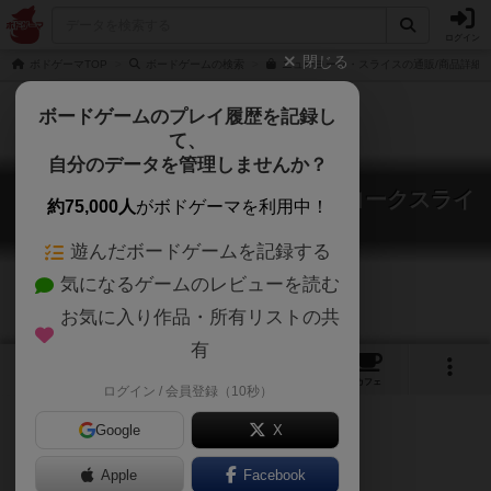
ログイン
閉じる
ボドゲーマTOP
ボードゲームの検索
ニューヨーク・スライスの通販/商品詳細
ボードゲームのプレイ履歴を記録し
て、
自分のデータを管理しませんか？
ニューヨーク・スライス / ニューヨークスライ
約75,000人
がボドゲーマを利用中！
スピザ
New York Slice
遊んだボードゲームを記録する
気になるゲームのレビューを読む
お気に入り作品・所有リストの共
有
7
2
10
68
トップ
画像
動画
レビュー
カフェ
ログイン / 会員登録（10秒）
Google
X
Apple
Facebook