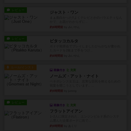
レビュー
ジャスト・ワン
まぁ面白かった‼️よくテレビとかのバラエティなん
かで、お題がわからずに...
約8時間前
by みいやん
レビュー
ピタッコカルタ
ボドゲ相席会でプレイしましたひらがなが書かれ
たカードを2枚まで手をつけ...
約8時間前
by みいやん
ルール/インスト
画像付き
充実
ノームズ・アット・ナイト
ベネボレンス女王は、忠実な臣民を称えるための
祝宴を開こうとしています。...
約9時間前
by jurong
レビュー
画像付き
充実
フラットアイアン
1~2人に限定された、エンジンビルド系のシステ
ム選んだ企業ボードに街で...
約9時間前
by あくり