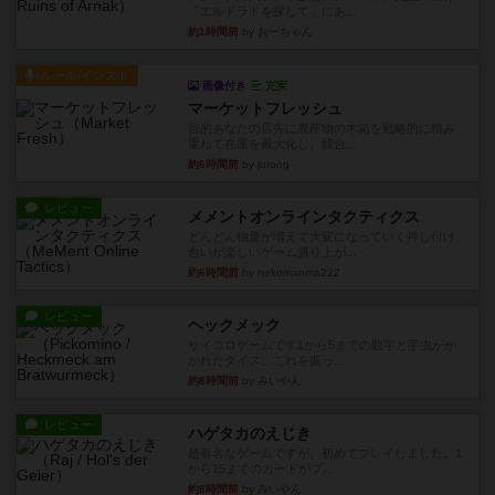
「エルドラドを探して」にあ...
約1時間前
by おーちゃん
ルール/インスト
画像付き
充実
マーケットフレッシュ
目的あなたの店先に農産物の木箱を戦略的に積み
重ねて在庫を最大化し、競合...
約6時間前
by jurong
レビュー
メメントオンラインタクティクス
どんどん物量が増えて大変になっていく押し付け
合いが楽しいゲーム盛り上が...
約6時間前
by nekomanma222
レビュー
ヘックメック
サイコロゲームです1から5までの数字と芋虫がか
かれたダイス。これを振っ...
約8時間前
by みいやん
レビュー
ハゲタカのえじき
超有名なゲームですが、初めてプレイしました。1
から15までのカードがプ...
約8時間前
by みいやん