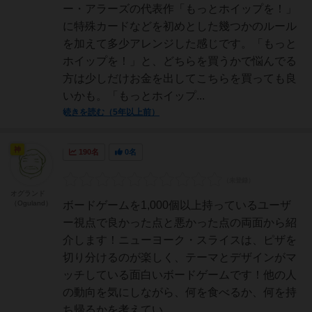
ー・アラーズの代表作「もっとホイップを！」
に特殊カードなどを初めとした幾つかのルール
を加えて多少アレンジした感じです。「もっと
ホイップを！」と、どちらを買うかで悩んでる
方は少しだけお金を出してこちらを買っても良
いかも。「もっとホイップ...
続きを読む（5年以上前）
神
190名
0名
オグランド
（Oguland）
ボードゲームを1,000個以上持っているユーザ
ー視点で良かった点と悪かった点の両面から紹
介します！ニューヨーク・スライスは、ピザを
切り分けるのが楽しく、テーマとデザインがマ
ッチしている面白いボードゲームです！他の人
の動向を気にしながら、何を食べるか、何を持
ち帰るかを考えてい...