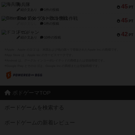
海兵隊
45
PT
紹介文あり
1件の投稿
Bitter End ブタペスト救出作戦
45
PT
紹介文なし
1件の投稿
ドコジャン
42
PT
紹介文あり
10件の投稿
※Apple、Apple のロゴ は、米国および他の国々で登録されたApple Inc.の商標です。
※App Store は、Apple Inc.のサービスマークです。
※Android は、グーグル インコーポレイテッドの商標または登録商標です。
※Google Play とそのロゴは、Google Inc.の商標または登録商標です。
ボドゲーマTOP
ボードゲームを検索する
ボードゲームの新着レビュー