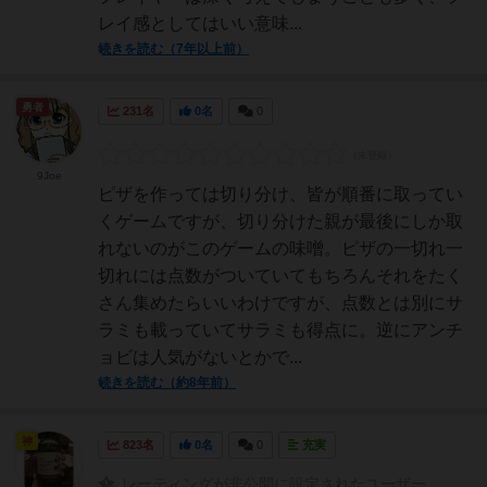
レイ感としてはいい意味...
続きを読む（7年以上前）
勇者
231名
0名
0
9Joe
ピザを作っては切り分け、皆が順番に取ってい
くゲームですが、切り分けた親が最後にしか取
れないのがこのゲームの味噌。ピザの一切れ一
切れには点数がついていてもちろんそれをたく
さん集めたらいいわけですが、点数とは別にサ
ラミも載っていてサラミも得点に。逆にアンチ
ョビは人気がないとかで...
続きを読む（約8年前）
神
823名
0名
0
充実
レーティングが非公開に設定されたユーザー