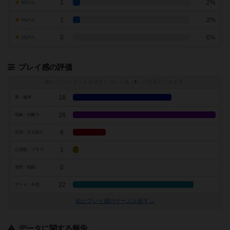
1
2%
3点の人
1
2%
2点の人
0
0%
1点の人
プレイ感の評価
トグルスイッチを押すとプレイ感（
※
）の投票ができます
18
運・確率
26
戦略・判断力
6
交渉・立ち回り
1
心理戦・ブラフ
0
攻防・戦闘
22
アート・外見
似たプレイ感のゲームを探す→
データに関する報告