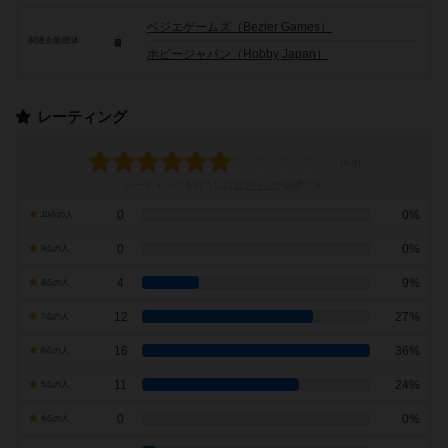
ベジエゲームズ（Bezier Games）
関連企業/団体
ホビージャパン（Hobby Japan）
レーティング
レーティングを行うには
ログイン
が必要です
0
0%
10点の人
0
0%
9点の人
4
9%
8点の人
12
27%
7点の人
16
36%
6点の人
11
24%
5点の人
0
0%
4点の人