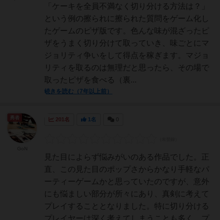
「ケーキを全員不満なく切り分ける方法は？」
という例の擦られに擦られた質問をゲーム化し
たゲームのピザ版です。色んな味が混ざったピ
ザをうまく切り分けて取っていき、味ごとにマ
ジョリティ争いをして得点を稼ぎます。マジョ
リティを取るのは無理だと思ったら、その場で
取ったピザを食べる（裏...
続きを読む（7年以上前）
勇者
201名
1名
0
GoN
見た目によらず悩みがいのある作品でした。正
直、この見た目のポップさからかなり手軽なパ
ーティーゲームかと思っていたのですが、意外
にも悩ましい部分が所々にあり、真剣に考えて
プレイすることとなりました。特に切り分ける
プレイヤーは深く考えてしまうことも多く、プ