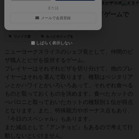
または
食べれません。だってピザのボードゲームで
メールで会員登録
すもの。
リメイク版
もっとホイップを
しばらく表示しない
ニューヨークスライスのシェフ長として、仲間のピ
ザ職人とピザを提供するゲーム。
プレイヤーはそれぞれピザを切り分けて、他のプレ
イヤーはそれを選んで取ります。種類はベジタリア
ンとかハワイとかいろいろあって、それぞれ食べる
ものと取っておくものを決めます。食べたカットの
ぺパロニと取っておいたカットの種類別１位が得点
となります。また、特殊能力やボーナス点もあり、
『今日のスペシャル』もあります。
また減点として『アンチョビ』もあるので考えて行
動しないといけません。