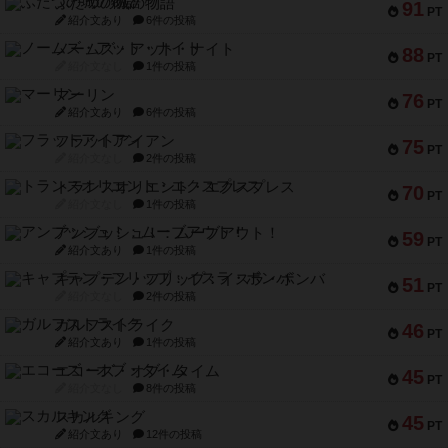
ふたつの城の物語
91
PT
紹介文あり
6件の投稿
ノームズ・アット・ナイト
88
PT
紹介文なし
1件の投稿
マーリン
76
PT
紹介文あり
6件の投稿
フラットアイアン
75
PT
紹介文なし
2件の投稿
トランスオリエント・エクスプレス
70
PT
紹介文なし
1件の投稿
アンブッシュ！：ムーブアウト！
59
PT
紹介文あり
1件の投稿
キャプテン・フリップ：イスラ・ボンバ
51
PT
紹介文なし
2件の投稿
ガルフストライク
46
PT
紹介文あり
1件の投稿
エコーズ・オブ・タイム
45
PT
紹介文なし
8件の投稿
スカルキング
45
PT
紹介文あり
12件の投稿