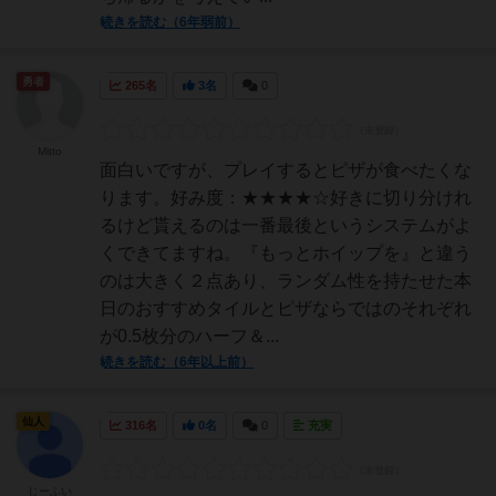
続きを読む（6年弱前）
勇者
265名
3名
0
Mitto
面白いですが、プレイするとピザが食べたくな
ります。好み度：★★★★☆好きに切り分けれ
るけど貰えるのは一番最後というシステムがよ
くできてますね。『もっとホイップを』と違う
のは大きく２点あり、ランダム性を持たせた本
日のおすすめタイルとピザならではのそれぞれ
が0.5枚分のハーフ＆...
続きを読む（6年以上前）
仙人
316名
0名
0
充実
じーふい