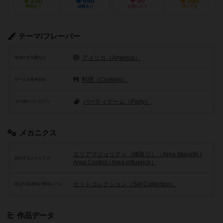
200
698
90
360
興味あり
経験あり
お気に入り
持ってる
テーマ/フレーバー
アメリカ（America）
地域や文化圏など
料理（Cooking）
ゲームの基本目的
パーティゲーム（Party）
その他のコンセプト
メカニクス
エリアマジョリティ（陣取り）（Area Majority /
頻出するメカニクス
Area Control / Area influence）
セットコレクション（Set Collection）
得点や資源等の獲得ルール
作品データ