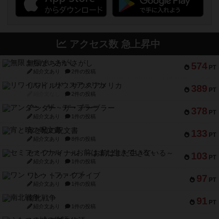
アクセス数 急上昇中
無限まちがいさがし
574
PT
紹介文あり
2件の投稿
リワイルド：サウスアメリカ
389
PT
紹介文なし
2件の投稿
アンダー・ザ・テーブラー
378
PT
紹介文あり
1件の投稿
宵と暁の呪文書
133
PT
紹介文あり
8件の投稿
セミファイナル ～お前はまだ生きている～
103
PT
紹介文あり
1件の投稿
ワン・トゥ・ファイブ
97
PT
紹介文あり
1件の投稿
南北戦争
91
PT
紹介文あり
1件の投稿