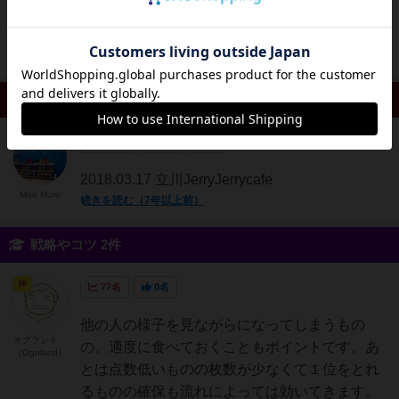
でも、見た目だけのファッションゲーではな
く、しっかり戦略を...
続きを読む（9年弱前）
リプレイ 1件
大賢者
119名
0名
0
2018.03.17 立川JerryJerrycafe
Mon Muro
続きを読む（7年以上前）
戦略やコツ 2件
神
77名
0名
他の人の様子を見ながらになってしまうもの
オグランド
の、適度に食べておくこともポイントです。あ
（Oguland）
とは点数低いものの枚数が少なくて１位をとれ
るものの確保も流れによっては効いてきます。