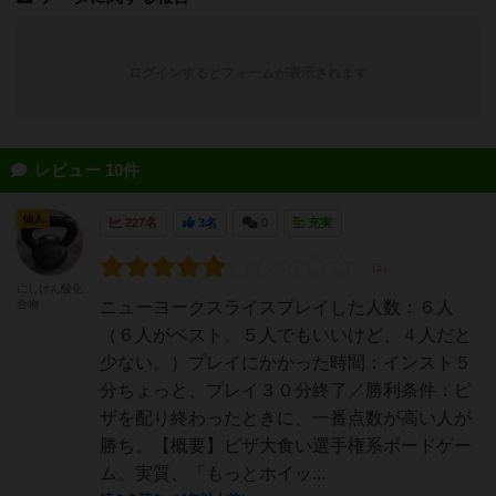
ログインするとフォームが表示されます
レビュー 10件
仙人
227名
3名
0
充実
にしけん酸化
合物
ニューヨークスライスプレイした人数：６人
（６人がベスト。５人でもいいけど、４人だと
少ない。）プレイにかかった時間：インスト５
分ちょっと、プレイ３０分終了／勝利条件：ピ
ザを配り終わったときに、一番点数が高い人が
勝ち。【概要】ピザ大食い選手権系ボードゲー
ム。実質、「もっとホイッ...