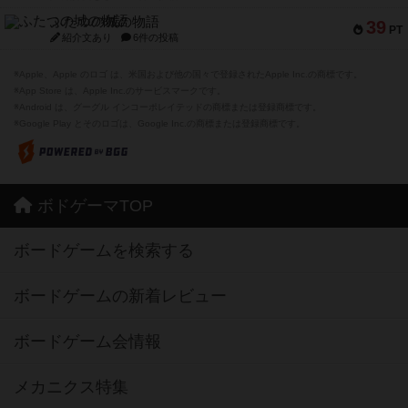
ふたつの城の物語
39
PT
紹介文あり
6件の投稿
※Apple、Apple のロゴ は、米国および他の国々で登録されたApple Inc.の商標です。
※App Store は、Apple Inc.のサービスマークです。
※Android は、グーグル インコーポレイテッドの商標または登録商標です。
※Google Play とそのロゴは、Google Inc.の商標または登録商標です。
ボドゲーマTOP
ボードゲームを検索する
ボードゲームの新着レビュー
ボードゲーム会情報
メカニクス特集