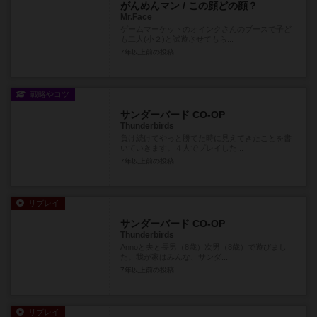
がんめんマン / この顔どの顔？
Mr.Face
ゲームマーケットのオインクさんのブースで子ど
も二人(小２)と試遊させてもら...
7年以上前
の投稿
戦略やコツ
サンダーバード CO-OP
Thunderbirds
負け続けてやっと勝てた時に見えてきたことを書
いていきます。４人でプレイした...
7年以上前
の投稿
リプレイ
サンダーバード CO-OP
Thunderbirds
Annoと夫と長男（8歳）次男（8歳）で遊びまし
た。我が家はみんな、サンダ...
7年以上前
の投稿
リプレイ