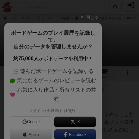
ログイン
閉じる
ボドゲーマTOP
ボードゲームの検索
パリ－光の都の通販/商品詳細
作品
ボードゲームのプレイ履歴を記録し
て、
パリ：光の都
自分のデータを管理しませんか？
Anno、夫のリプレイ日記（2020年5月4日）
約75,000人
がボドゲーマを利用中！
遊んだボードゲームを記録する
6
7
51
トップ
画像
動画
レビュー
カフェ
気になるゲームのレビューを読む
お気に入り作品・所有リストの共
179名
が参考
3名
がナイス
0
6年以上前
有
Annoと夫で遊びました。
ログイン / 会員登録（10秒）
二人とも初めて遊ぶので、ルールブックとにらめっこしな
がらです。アクションポストカードは、ルールブック最後
Google
X
に載っている、最初の数ゲームで推奨されているものにし
Apple
Facebook
ました。