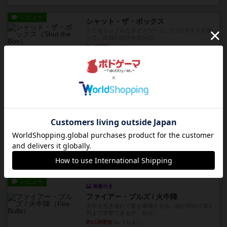
レビュー
シャット・ザ・ボックス
とてもシンプルなダイスゲーム。2つのダイスを振
って、出目の合計を自分の...
約4時間前
by OSAっち
レビュー
充実
オバケだぞ～
対人アナログプレイ。簡単なルールで誰とでも遊
べるゲーム。こんなの子ども...
約5時間前
by おーちゃん
レビュー
充実
南北戦争
1983年にVictory Gamesが出版した『The Civil ...
約9時間前
by Chaco
レビュー
画像付き
ファイアー・ブルズ / 火牛陣
火牛を引き連れて敵を殲滅させる。縦か斜めで前2
列まで攻撃できるが、自分...
約11時間前
by うらまこ