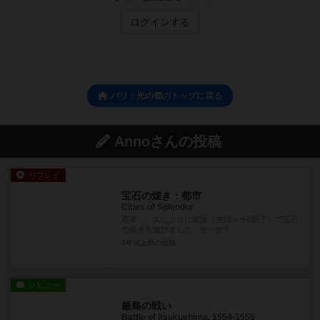
ログインする
パリ：光の都のトップに戻る
Annoさんの投稿
リプレイ
宝石の煌き：都市
Cities of Splendor
都市 久しぶりに家族（夫婦＋小6双子）で宝石
の煌きを遊びました。せっかく...
3年以上前
の投稿
レビュー
厳島の戦い
Battle of Itsukushima, 1554-1555