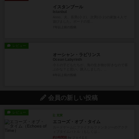
イスタンブール
Istanbul
Anno、夫、長男(小２)、次男(小２)の家族４人で
遊びました。ボードの並...
7年以上前
の投稿
レビュー
オーシャン・ラビリンス
Ocean Labyrinth
小１の子どもたちが、海の生き物が好きなので喜
ぶかな？と思い、購入しました。...
8年以上前
の投稿
会員の新しい投稿
レビュー
充実
エコーズ・オブ・タイム
カードゲームにファイナルファンタジーのアクテ
ィブタイムバトル（もしくは...
約3時間前
by ジェイとと