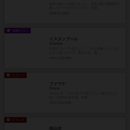
厳島の戦いが決戦となった、毛利元就と陶晴賢の
戦いがテーマのゲームです。戦国...
約6年前
の投稿
戦略やコツ
イスタンブール
Istanbul
次男のプレイを見ていて、これも戦略としてあり
かなと思ったので、書きます。最...
6年以上前
の投稿
リプレイ
ファウナ
Fauna
Annoと夫、小４の双子の息子たちと遊びました。
様々な動物の生息地、体重、...
6年以上前
の投稿
リプレイ
枯山水