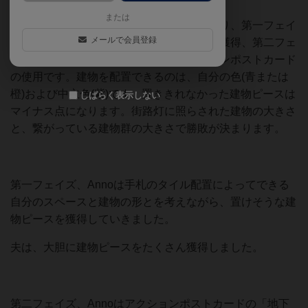
または
このゲームは二つのフェイズに分かれており、第一フェイ
メールで会員登録
ズは手札タイルの配置および建物ピースの獲得、第二フェ
イズは獲得した建物の配置およびアクションポストカード
の使用です。建物を配置できるのは、自分の色(青または
橙)および中立色(紫)です。置ききれなかった建物ピースは
しばらく表示しない
マイナス点になります。街路灯に照らされた建物の大きさ
と、繋がっている建物群の大きさで勝敗が決まります。
第一フェイズ、Annoは手札のタイル配置によってできる
自分のスペースと建物の形とを考えながら、置けそうな建
物ピースを獲得していきました。
夫は、大胆に建物ピースをたくさん獲得しました。
第二フェイズ、Annoはアクションポストカードの「地下