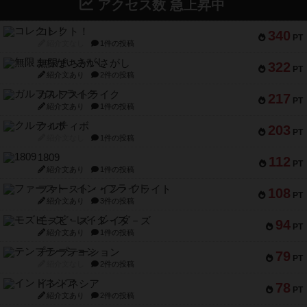
アクセス数 急上昇中
コレクト！
340
PT
紹介文なし
1件の投稿
無限まちがいさがし
322
PT
紹介文あり
2件の投稿
ガルフストライク
217
PT
紹介文あり
1件の投稿
クルティボ
203
PT
紹介文なし
1件の投稿
1809
112
PT
紹介文あり
1件の投稿
ファースト・イン・フライト
108
PT
紹介文あり
3件の投稿
モズビ－ズ・レイダ－ズ
94
PT
紹介文あり
1件の投稿
テンプテーション
79
PT
紹介文なし
2件の投稿
インドネシア
78
PT
紹介文あり
2件の投稿