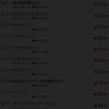
宵と暁の呪文書
75
PT
紹介文あり
8件の投稿
リスボン・トラム 28
73
PT
紹介文あり
9件の投稿
アマナイト
73
PT
紹介文なし
1件の投稿
ブラヴェスト
66
PT
紹介文なし
1件の投稿
スペクタキュラー
60
PT
紹介文なし
1件の投稿
スモールワールド
59
PT
紹介文あり
13件の投稿
ギャンブラー
58
PT
紹介文なし
2件の投稿
Bitter End ブタペスト救出作戦
52
PT
紹介文なし
1件の投稿
ラピード
46
PT
紹介文なし
1件の投稿
ザ・フラッフィー・ライト
44
PT
紹介文なし
0件の投稿