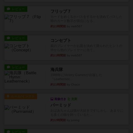
レビュー
フリップ７
カードをめくるかパスをするかを決めてパスした
時のカード数字が得点になる...
約11時間前
by mob567
レビュー
コンセプト
親のプレイヤーがお題を決めて限られたヒントの
中から他のプレイヤーに当て...
約11時間前
by mob567
レビュー
海兵隊
1988年にVictory Gamesが出版した
『Leathernec...
約11時間前
by Chaco
ルール/インスト
画像付き
充実
パーミッド
おばあちゃんは猫が大好きです!しかし、あまりに
も多くの猫を飼っているた...
約12時間前
by jurong
レビュー