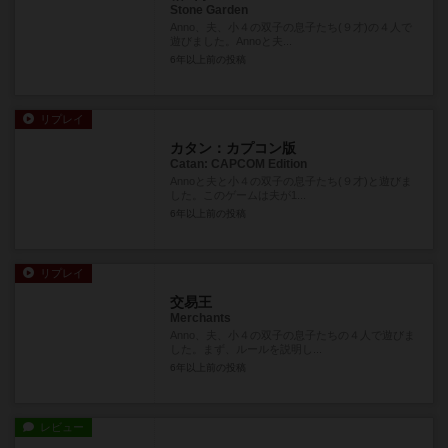
Stone Garden
Anno、夫、小４の双子の息子たち(９才)の４人で
遊びました。Annoと夫...
6年以上前
の投稿
リプレイ
カタン：カプコン版
Catan: CAPCOM Edition
Annoと夫と小４の双子の息子たち(９才)と遊びま
した。このゲームは夫が1...
6年以上前
の投稿
リプレイ
交易王
Merchants
Anno、夫、小４の双子の息子たちの４人で遊びま
した。まず、ルールを説明し...
6年以上前
の投稿
レビュー