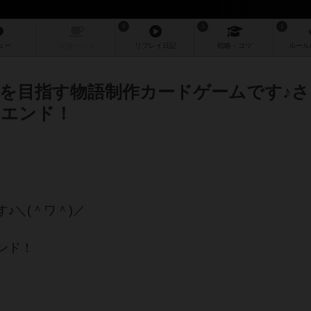
8
1
1
ュー
店舗/
カフェ
リプレイ
日記
戦略
・コツ
ルール
を目指す物語制作カードゲームです♪さ
ーエンド！
♪＼(＾ワ＾)／
ンド！