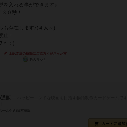
説を入れる事ができます♪
／３０秒！
も存在します♪(４人～)
禁止！
＾；)
上記文章の執筆にご協力くださった方
あんちっく
の通販
ハッピーエンドな映画を目指す物語制作カードゲームです
！
ルール付き/日本語版
カートに追加