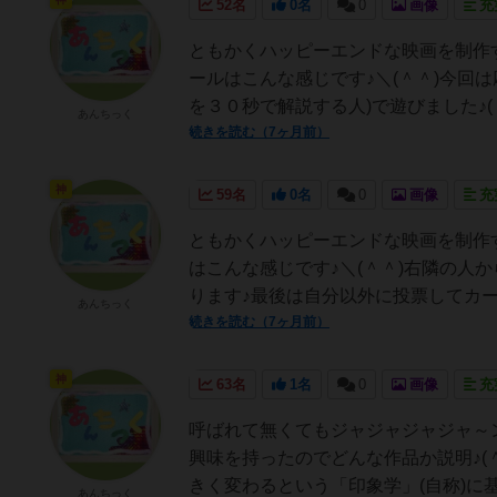
52名
0名
0
画像
充
ともかくハッピーエンドな映画を制作す
ールはこんな感じです♪＼(＾＾)今回
を３０秒で解説する人)で遊びました♪(
あんちっく
続きを読む（7ヶ月前）
神
59名
0名
0
画像
充
ともかくハッピーエンドな映画を制作す
はこんな感じです♪＼(＾＾)右隣の人
ります♪最後は自分以外に投票してカード
あんちっく
続きを読む（7ヶ月前）
神
63名
1名
0
画像
充
呼ばれて無くてもジャジャジャジャ～ン
興味を持ったのでどんな作品か説明♪(
きく変わるという「印象学」(自称)に基づ
あんちっく