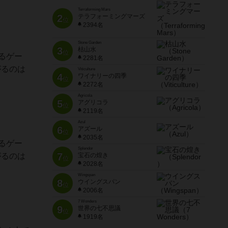
Terraforming Mars
2
テラフォーミングマーズ
位
2394名
Stone Garden
3
枯山水
位
るゲー
2281名
がるのは
Viticulture
4
ワイナリーの四季
位
2272名
Agricola
5
アグリコラ
位
2119名
Azul
6
アズール
位
2035名
るゲー
Splendor
7
がるのは
宝石の煌き
位
2028名
Wingspan
8
ウイングスパン
位
2006名
7 Wonders
9
世界の七不思議
位
1919名