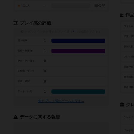
-
非公開
1点の人
作
プレイ感の評価
タイトル
トグルスイッチを押すとプレイ感（
※
）の投票ができます
原題・英
1
運・確率
参加人数
1
戦略・判断力
プレイ時
0
交渉・立ち回り
対象年齢
0
心理戦・ブラフ
発売時期
0
攻防・戦闘
参考価格
1
アート・外見
似たプレイ感のゲームを探す→
ク
データに関する報告
ゲームデ
アートワ