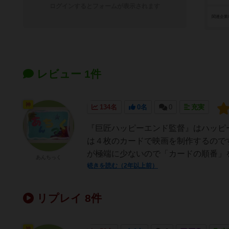
ログインするとフォームが表示されます
関連企業
レビュー 1件
神
134名
0名
0
充実
『巨匠ハッピーエンド監督』はハッピー
は４枚のカードで映画を制作するので
が極端に少ないので「カードの順番」を
あんちっく
続きを読む（2年以上前）
リプレイ 8件
神