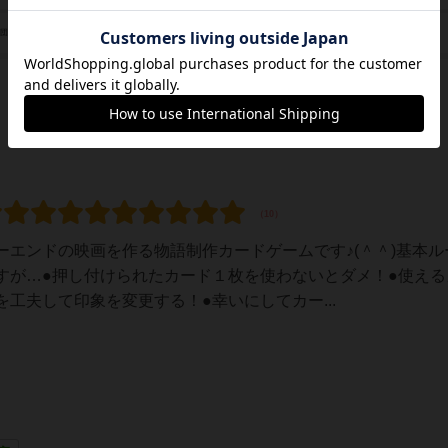
あんちっく（Antic）
/団体
エンドの映画を作る物語制作カードゲームです♪(＾＾)基本ル
すが…●押し付けられたカード１枚を使わないとダメ！●使える
工夫して印象を変更する！●幸いにしてカー...