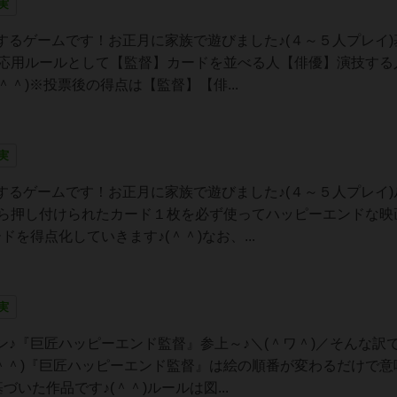
実
るゲームです！お正月に家族で遊びました♪(４～５人プレイ)
は応用ルールとして【監督】カードを並べる人【俳優】演技する
＾＾)※投票後の得点は【監督】【俳...
実
るゲームです！お正月に家族で遊びました♪(４～５人プレイ)
から押し付けられたカード１枚を必ず使ってハッピーエンドな映
を得点化していきます♪(＾＾)なお、...
実
♪『巨匠ハッピーエンド監督』参上～♪＼(＾ワ＾)／そんな訳
＾＾)『巨匠ハッピーエンド監督』は絵の順番が変わるだけで意
いた作品です♪(＾＾)ルールは図...