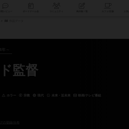
索
新着レビュー
ボードゲーム会
コミュニティ
掲示板一覧
作品データ
24年～
ド監督
ホラー
宗教
現代
未来・近未来
映画/テレビ番組
グの登録/分布