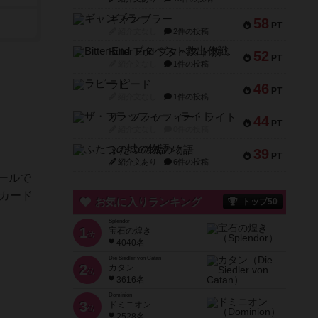
ギャンブラー
58
PT
紹介文なし
2件の投稿
Bitter End ブタペスト救出作戦
52
PT
紹介文なし
1件の投稿
ラピード
46
PT
紹介文なし
1件の投稿
ザ・フラッフィー・ライト
44
PT
紹介文なし
0件の投稿
ふたつの城の物語
39
PT
紹介文あり
6件の投稿
ールで
カード
お気に入りランキング
トップ50
Splendor
1
宝石の煌き
位
4040名
Die Siedler von Catan
2
カタン
位
3616名
Dominion
3
ドミニオン
位
2528名