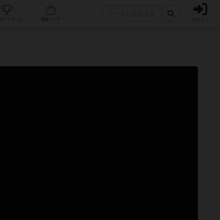
ログイン
カフェ/店舗
人気ボードゲーム
通販ストア