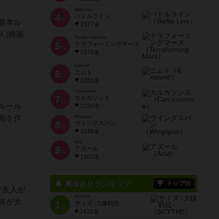
Battle Line
4
バトルライン
位
基本ル
2377名
人(映画
Terraforming Mars
5
テラフォーミングマーズ
位
2370名
6 nimmt!
6
ニムト
位
2201名
Carcassonne
7
カルカソンヌ
位
ルール
2190名
画を作
Wingspan
8
ウイングスパン
位
2149名
Azul
9
アズール
位
1903名
興味ありランキング
トップ50
で友人が
SCYTHE
味が大
1
サイズ -大鎌戦役-
位
2415名