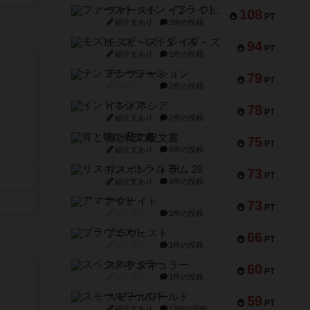
ファースト・イン・フライト
108
PT
紹介文あり
3件の投稿
モズビ－ズ・レイダ－ズ
94
PT
紹介文あり
1件の投稿
テンプテーション
79
PT
紹介文なし
2件の投稿
インドネシア
78
PT
紹介文あり
2件の投稿
宵と暁の呪文書
75
PT
紹介文あり
8件の投稿
リスボン・トラム 28
73
PT
紹介文あり
9件の投稿
アマナイト
73
PT
紹介文なし
1件の投稿
ブラヴェスト
66
PT
紹介文なし
1件の投稿
スペクタキュラー
60
PT
紹介文なし
1件の投稿
スモールワールド
59
PT
紹介文あり
13件の投稿