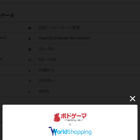
品データ
巨匠ハッピーエンド監督
HappyEnd Master film director
題表記
3人～8人
5分～10分
間
10歳から
2024年～
400円
レジット
あんちっく（Antic）
ザイン
あんちっく（Antic）
ーク