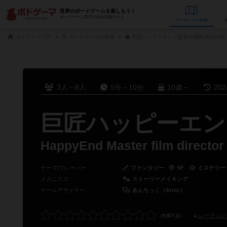
世界のボードゲームを楽しもう！
ボードゲーム専門の総合情報サイト
データベース
検
ボドゲーマTOP
ボードゲームの検索
巨匠ハッピーエンド監督の通販/商品詳細
3人～8人
5分～10分
10歳～
20
巨匠ハッピーエン
HappyEnd Master film director
テーマ/フレーバー
：
ファンタジー
SF
ミステリー
メカニクス
：
ストーリーメイキング
ゲームデザイナー
：
あんちっく（Antic）
レーティン