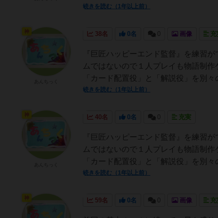
続きを読む（1年以上前）
神
38名
0名
0
画像
充
『巨匠ハッピーエンド監督』を練習がて
ムではないので１人プレイも物語制作
「カード配置役」と「解説役」を別々の
あんちっく
続きを読む（1年以上前）
神
40名
0名
0
充実
『巨匠ハッピーエンド監督』を練習がて
ムではないので１人プレイも物語制作
「カード配置役」と「解説役」を別々の
あんちっく
続きを読む（1年以上前）
神
59名
0名
0
画像
充