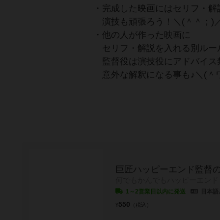
・完成した映画にはセリフ・解
演技も頑張ろう！＼(＾＾；)
・他の人が作った映画に
セリフ・解説を入れる別ルール
監督役は演技役にアドバイス
意外な解釈になる事も♪＼(＾ワ
巨匠ハッピーエンド監督
何でもかんでもハッピーエンド
1～2営業日以内に発送
日本語
550
¥
（税込）