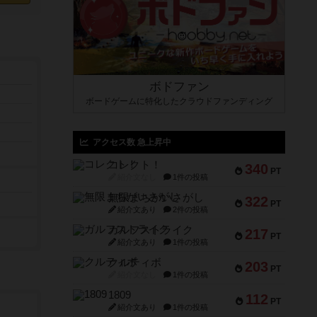
ボドファン
ボードゲームに特化したクラウドファンディング
アクセス数 急上昇中
コレクト！
340
PT
紹介文なし
1件の投稿
無限まちがいさがし
322
PT
紹介文あり
2件の投稿
ガルフストライク
217
PT
紹介文あり
1件の投稿
クルティボ
203
PT
紹介文なし
1件の投稿
1809
112
PT
紹介文あり
1件の投稿