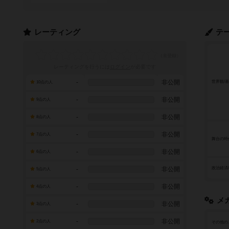
レーティング
テ
レーティングを行うには
ログイン
が必要です
-
非公開
世界観/
10点の人
-
非公開
9点の人
-
非公開
8点の人
-
非公開
7点の人
舞台の時
-
非公開
6点の人
-
非公開
政治経済
5点の人
-
非公開
4点の人
メ
-
非公開
3点の人
-
非公開
2点の人
その他の