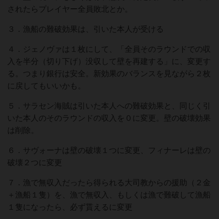
されたらプレイヤー全員敗北とか。
３．漁船の難破効果は、引いた本人が受ける
４．ジェノヴァは１枚にして、「全員そのラウンドでの収
入を半分（切り下げ）没収して壁を再建する」に、変更す
る。つまり銀行は安全。新効果のバランスを見ながら２枚
に戻してもいいかも。
５．サラセン海賊は引いた本人への難破効果と、同じく引
いた本人のそのラウンドの収入を０に変更。壁の破壊効果
は削除。
６．サヴォーナは壁の破壊１つに変更、フィナーレは壁の
破壊２つに変更
７．漁で無収入だったら得られる大司教からの援助（２金
＋漁船１隻）を、漁で無収入、もしくは漁で難破して漁船
１隻になったら、必ず貰えるに変更