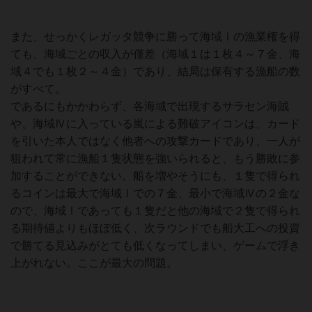
また、せっかくレガッタ競争に勝って海域Ⅰの漁業権を得
ても、海域ごとの収入が僅差（海域１は１枚４～７金、海
域４でも１枚２～４金）であり、結局は保有する漁船の数
がすべて。
であるにもかかわらず、各海域で出現するサラセン海賊
や、海域Ⅳに入っている嵐による難破アイコンは、カード
を引いた本人ではなく他者への攻撃カードであり、一人が
狙われて常に漁船１隻状態を強いられると、もう勝敗に参
加することができない。船を増やそうにも、１隻で得られ
るコインは最大で海域Ⅰでの７金、最小で海域Ⅳの２金な
ので、海域Ⅰであっても１隻だと他の海域で２隻で得られ
る期待値よりもほぼ低く、次ラウンドでも船大工への投資
で勝てる見込みがとても低くなってしまい、ゲームで浮き
上がれない。ここが最大の問題。