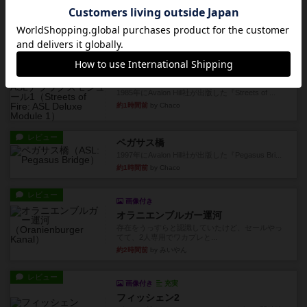
ヘッジロウ・ヘル
1987年にAvalon Hill社が出版した『Hedgerow
He...
約1時間前
by Chaco
レビュー
ストリート・オブ・ファイア：ASLデラックスモジュール1
1985年にAvalon Hill社が出版した『Streets of ...
約1時間前
by Chaco
レビュー
ペガサス橋
1997年にAvalon Hill社が出版した『Pegasus Bri...
約1時間前
by Chaco
レビュー
画像付き
オラニエンブルガー運河
存在をうっすらと認識していたけど、セールやっ
てて、2人専用でワカプレと...
約2時間前
by みいやん
レビュー
画像付き
充実
フィッシェン2