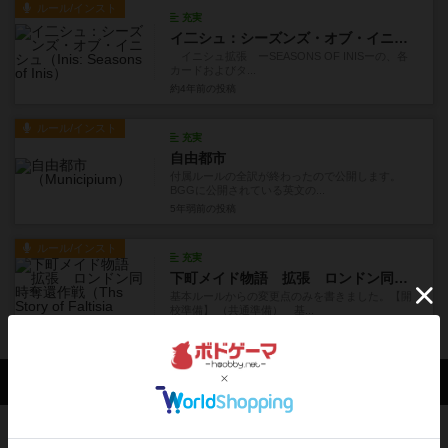
ルール/インスト
充実
イ二シュ：シーズンズ・オブ・イニシュ
イニシュ拡張 ーSEASONS OF INISーの、各
カードおよびタ...
約4年前
の投稿
ルール/インスト
充実
自由都市
付属ルールの全訳が終わったので公開します。
BGGに公開されている英文の...
5年弱前
の投稿
ルール/インスト
充実
下町メイド物語 拡張 ロンドン同時奪還作戦
基本ルールからの変更点のみを書きました。【開
校準備】 （共通準備） 基...
約5年前
の投稿
会員の新しい投稿
レビュー
充実