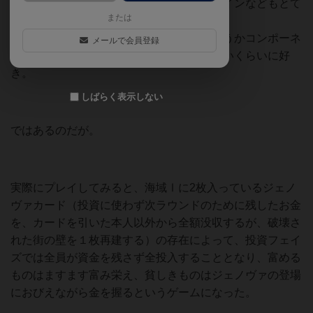
またカードイラストや箱絵、ボードのデザインなどもとて
または
も好み。
つまりコンポーネントはとてもいい。というかコンポーネ
メールで会員登録
ントが欲しい！というだけで購入してもいいくらいに好
き。
しばらく表示しない
ではあるのだが。
実際にプレイしてみると、海域Ⅰに2枚入っているジェノ
ヴァカード（投資に使わず次ラウンドのために残したお金
を、カードを引いた本人以外から全額没収するが、破壊さ
れた街の壁を１枚再建する）の存在によって、投資フェイ
ズでは全員が資金を残さず全投入することとなり、富める
ものはますます富み栄え、貧しきものはジェノヴァの登場
におびえながら金を握るというゲームになった。