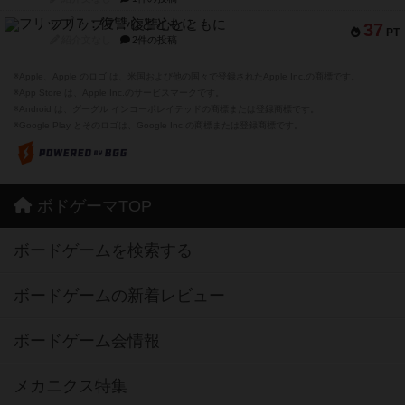
フリップ７：復讐心とともに
37
PT
紹介文なし
2件の投稿
※Apple、Apple のロゴ は、米国および他の国々で登録されたApple Inc.の商標です。
※App Store は、Apple Inc.のサービスマークです。
※Android は、グーグル インコーポレイテッドの商標または登録商標です。
※Google Play とそのロゴは、Google Inc.の商標または登録商標です。
ボドゲーマTOP
ボードゲームを検索する
ボードゲームの新着レビュー
ボードゲーム会情報
メカニクス特集