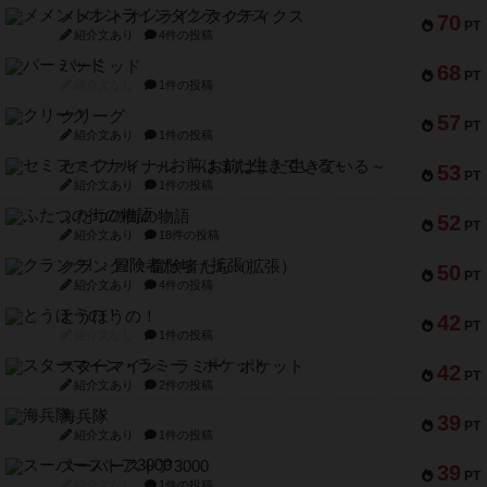
メメントオンラインタクティクス
70
PT
紹介文あり
4件の投稿
パーミッド
68
PT
紹介文なし
1件の投稿
クリーグ
57
PT
紹介文あり
1件の投稿
セミファイナル ～お前はまだ生きている～
53
PT
紹介文あり
1件の投稿
ふたつの街の物語
52
PT
紹介文あり
18件の投稿
クランク! ：冒険者たち（拡張）
50
PT
紹介文あり
4件の投稿
とうほうの！
42
PT
紹介文なし
1件の投稿
スターマイン・ラミー ポケット
42
PT
紹介文あり
2件の投稿
海兵隊
39
PT
紹介文あり
1件の投稿
スーパーストア3000
39
PT
紹介文なし
1件の投稿