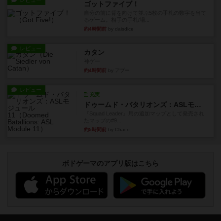
レビュー
ゴットファイブ！
自分の前に背を向けて並ぶ5枚の手札の数字を当て
るゲーム。相手の手札/場...
約4時間前
by daisdice
レビュー
カタン
神ゲー
約4時間前
by アプー
レビュー
充実
ドゥームド・バタリオンズ：ASLモジュール11
『Squad Leader』用の追加マップとして発売され
たマップの#9...
約5時間前
by Chaco
ボドゲーマのアプリ版はこちら