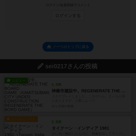
ログイン/会員登録でコメント
ログインする
ノーリのトップに戻る
sei0217さんの投稿
レビュー
充実
神椿市建設中。REGENERATE THE BOARD GAME
３人でプレイしました。このゲーム、２～６人用
とありますが、人数によって...
12ヶ月前
の投稿
ルール/インスト
充実
タイクーン・インディア 1981
少し前に翻訳したものに、画像追加してアップし