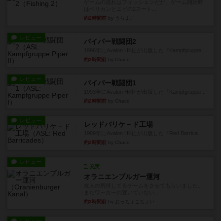
ゲームの流れはフィッシェンだが、ゲーム開始時
はペリカンとエビの2スート...
約2時間前
by うらまこ
レビュー
パイパー戦闘団2
1996年にAvalon Hill社が出版した『Kampfgruppe...
約2時間前
by Chaco
レビュー
パイパー戦闘団1
1993年にAvalon Hill社が出版した『Kampfgruppe...
約2時間前
by Chaco
レビュー
レッドバリケ－ド工場
1989年にAvalon Hill社が出版した『Red Barrica...
約2時間前
by Chaco
レビュー
充実
オラニエンブルガー運河
友人の所持してるゲームをさせてもらいました。
まだワーカーの置いていない...
約3時間前
by おっちょこちょい