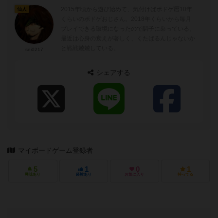
2015年頃から遊び始めて、気付けばボドゲ暦10年
仙人
くらいのボドゲおじさん。2018年くらいから毎月
プレイできる環境になったので調子に乗っている。
最近は心身の衰えが著しく、くたばるんじゃないか
と戦戦兢兢している。
sei0217
シェアする
マイボードゲーム登録者
5
1
0
1
興味あり
経験あり
お気に入り
持ってる