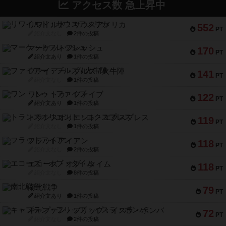
アクセス数 急上昇中
リワイルド：サウスアメリカ
552
PT
紹介文なし
2件の投稿
マーケットフレッシュ
170
PT
紹介文あり
1件の投稿
ファイアー・ブルズ / 火牛陣
141
PT
紹介文なし
1件の投稿
ワン・トゥ・ファイブ
122
PT
紹介文あり
1件の投稿
トランスオリエント・エクスプレス
119
PT
紹介文なし
1件の投稿
フラットアイアン
118
PT
紹介文なし
2件の投稿
エコーズ・オブ・タイム
118
PT
紹介文なし
8件の投稿
南北戦争
79
PT
紹介文あり
1件の投稿
キャプテン・フリップ：イスラ・ボンバ
72
PT
紹介文なし
2件の投稿