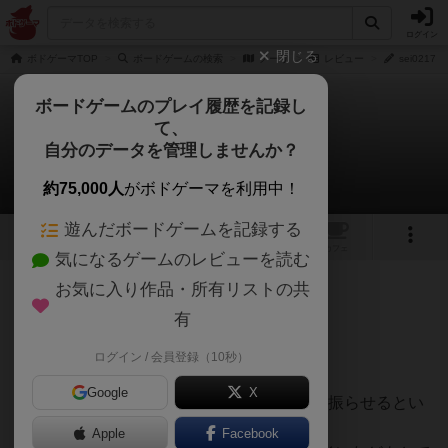
ログイン
閉じる
ボドゲーマTOP
ボードゲームの検索
ノーリ
レビュー
sei021
ボードゲームのプレイ履歴を記録し
て、
ノーリ
自分のデータを管理しませんか？
sei0217さんのレビュー
約75,000人
がボドゲーマを利用中！
遊んだボードゲームを記録する
6
1
トップ
画像
動画
レビュー
カフェ
気になるゲームのレビューを読む
お気に入り作品・所有リストの共
130名
0名
0
2年弱前
有
ログイン / 会員登録（10秒）
一言でいうと残念な作品。
Google
X
レガッタ競争をダイス4個の目を揃えるまで振らせるとい
う案はとても好き。
Apple
Facebook