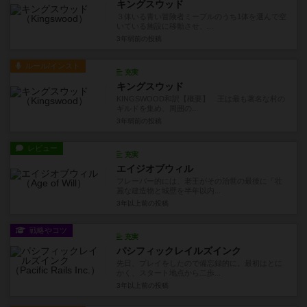
キングスウッド
３体いる青い冒険者ミープルのうち1体を選んで空
いている施設に移動させ、...
3年弱前
の投稿
ルール/インスト
充実
キングスウッド
KINGSWOOD和訳【概要】 王は最も著名な村の
ギルドを集め、周囲の...
3年弱前
の投稿
レビュー
充実
エイジオブウィル
フレーバー的には、老王がその治世の最後に「壮
麗な建造物と城壁を半年以内...
3年以上前
の投稿
戦略やコツ
充実
パシフィックレイルズインク
先日、プレイをしたので備忘録的に。最初はとに
かく、スタート地点から二歩...
3年以上前
の投稿