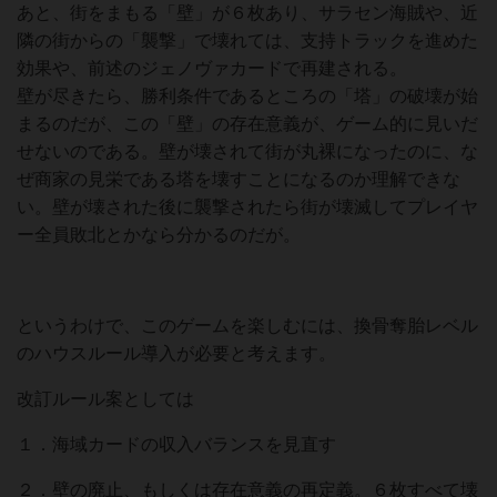
あと、街をまもる「壁」が６枚あり、サラセン海賊や、近
隣の街からの「襲撃」で壊れては、支持トラックを進めた
効果や、前述のジェノヴァカードで再建される。
壁が尽きたら、勝利条件であるところの「塔」の破壊が始
まるのだが、この「壁」の存在意義が、ゲーム的に見いだ
せないのである。壁が壊されて街が丸裸になったのに、な
ぜ商家の見栄である塔を壊すことになるのか理解できな
い。壁が壊された後に襲撃されたら街が壊滅してプレイヤ
ー全員敗北とかなら分かるのだが。
というわけで、このゲームを楽しむには、換骨奪胎レベル
のハウスルール導入が必要と考えます。
改訂ルール案としては
１．海域カードの収入バランスを見直す
２．壁の廃止、もしくは存在意義の再定義。６枚すべて壊