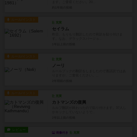
ます。ご査収ください。20...
約1年前
の投稿
ルール/インスト
充実
セイラム
昨日、もりもり翻訳したので和訳を貼り付けま
す。なお、デラックスバージョ...
1年以上前
の投稿
ルール/インスト
充実
ノーリ
ルールブックの翻訳をしましたので逐語訳ではあ
りますが、ご査収ください。...
2年弱前
の投稿
ルール/インスト
充実
カトマンズの復興
ルルブ翻訳が終わったので貼り付けます。37人し
かキックしていないようで...
2年以上前
の投稿
レビュー
画像付き
充実