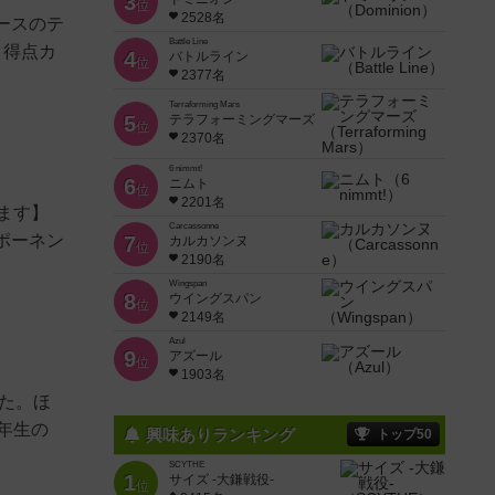
3
位
2528名
ースのテ
Battle Line
。得点カ
4
バトルライン
位
2377名
Terraforming Mars
5
テラフォーミングマーズ
位
2370名
6 nimmt!
6
ニムト
位
2201名
ます】
Carcassonne
ポーネン
7
カルカソンヌ
位
2190名
Wingspan
8
ウイングスパン
位
2149名
Azul
9
アズール
位
1903名
た。ほ
年生の
興味ありランキング
トップ50
SCYTHE
1
サイズ -大鎌戦役-
位