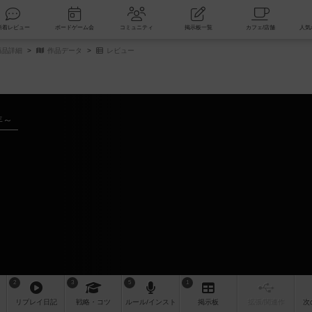
索
新着レビュー
ボードゲーム会
コミュニティ
掲示板一覧
商品詳細
作品データ
レビュー
年～
2
3
5
1
リプレイ
日記
戦略
・コツ
ルール
/インスト
掲示板
拡張/関連
作
次