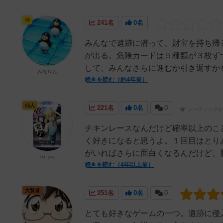
神
241名
0名
みんなで遺跡に潜って、財宝を持ち帰
が出る。危険カードは５種類が３枚ず
して、みんなさらに進むか引き返すかを
みなりん
続きを読む（約4年前）
仙人
221名
0名
0
レーティングが
チキンレースなんだけど確率以上のこ
く好きになると思うよ。１回目はとり
がいればさらに面白くなるんだけど、勝
sh_jsa
続きを読む（4年以上前）
大賢者
251名
0名
0
とても好きなゲームの一つ。遺跡に侵