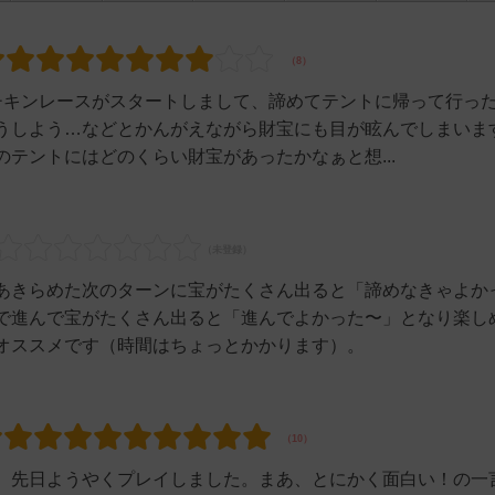
チキンレースがスタートしまして、諦めてテントに帰って行っ
うしよう…などとかんがえながら財宝にも目が眩んでしまいま
テントにはどのくらい財宝があったかなぁと想...
あきらめた次のターンに宝がたくさん出ると「諦めなきゃよか
で進んで宝がたくさん出ると「進んでよかった〜」となり楽し
オススメです（時間はちょっとかかります）。
、先日ようやくプレイしました。まあ、とにかく面白い！の一