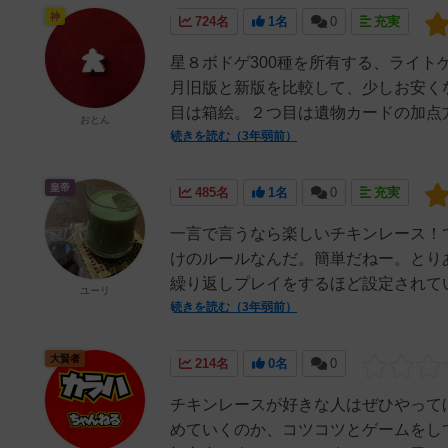
神
724名
1名
0
充実
星８ボドゲ300種を所有する、ライト
月旧版と新版を比較して、少しお安く
目は箱絵。２つ目は遺物カードの加点方
おとん
続きを読む（3年弱前）
皇帝
485名
1名
0
充実
一言で言うなら楽しいチキンレース！
けのルールなんだ。簡単だねー。とり
繰り返しプレイをするほど設定されてい
ユーリ
続きを読む（3年弱前）
大賢者
214名
0名
0
チキンレースが好きな人はぜひやって
めていくのか、コツコツとゲームをし