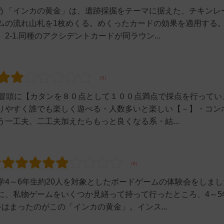
う「インカの黄金」は、遺跡採掘をテーマに据えた、チキンレ
ムの流れ山札を1枚めくる。めくったカードの効果を適用する
-1.同種のアクシデントカードが同ラウン...
ー冒頭に【カタンを８０点として１００点満点で採点を行ってい
りやすく誰でも楽しく遊べる・人数多いと楽しい【－】・コン
一工夫、二工夫加えたらもっと良くなる系・結...
4～6年生約20人を対象としたボードゲームの体験会をしまし
に、私物ゲームをいくつか見繕って持って行ったところ、4～5
はまったのがこの「インカの黄金」。インス...