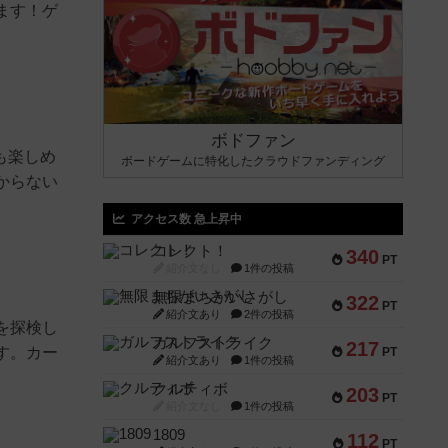
ます！ゲ
ボドファン
も楽しめ
ボードゲームに特化したクラウドファンディング
からない
アクセス数 急上昇中
コレクト！
340
PT
紹介文なし
1件の投稿
無限まちがいさがし
322
PT
紹介文あり
2件の投稿
を探検し
ガルフストライク
217
す。カー
PT
紹介文あり
1件の投稿
クルティボ
203
PT
紹介文なし
1件の投稿
1809
112
PT