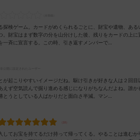
る探検ゲーム。カードがめくられるごとに、財宝や遺物、ある
つ。財宝はまず数字の分を山分けした後、残りをカードの上に
一斉に宣言する。この時、引き返すメンバーで...
非公開に設定されたユーザー
とが起こりやすいイメージだね。駆け引きが好きな人は２回目
あえず空気読んで掘り進める感じになりがちなんだよね。誰か
とうとしている人ばかりだと面白さ半減。マン...
入してお宝を持てるだけ持って帰ってくる。やることは進むか