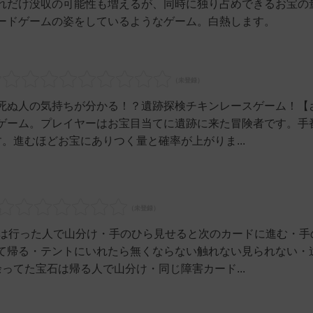
れだけ没収の可能性も増えるが、同時に独り占めできるお宝の
ードゲームの姿をしているようなゲーム。白熱します。
死ぬ人の気持ちが分かる！？遺跡探検チキンレースゲーム！【
ゲーム。プレイヤーはお宝目当てに遺跡に来た冒険者です。手
。進むほどお宝にありつく量と確率が上がりま...
ドは行った人で山分け・手のひら見せると次のカードに進む・手
て帰る・テントにいれたら無くならない触れない見られない・
ってた宝石は帰る人で山分け・同じ障害カード...