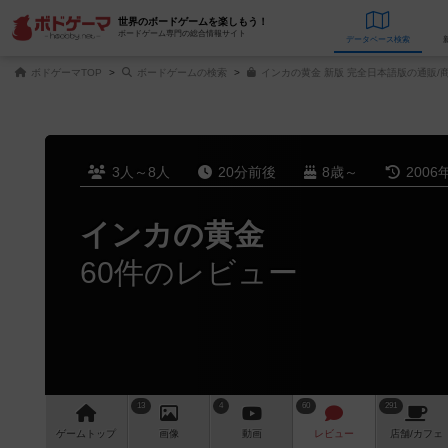
世界のボードゲームを楽しもう！
ボードゲーム専門の総合情報サイト
データベース
検
ボドゲーマTOP
ボードゲームの検索
インカの黄金 新版 完全日本語版の通販/
3人～8人
20分前後
8歳～
2006
インカの黄金
60件のレビュー
13
4
60
291
ゲーム
トップ
画像
動画
レビュー
店舗/
カフェ