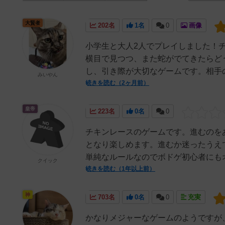
大賢者
202名
1名
0
画像
小学生と大人2人でプレイしました！
横目で見つつ、また蛇がでてきたらど
し、引き際が大切なゲームです。相手の
みいやん
続きを読む（2ヶ月前）
皇帝
223名
0名
0
チキンレースのゲームです。進むのを
となり楽しめます。進むか迷ったうえ
単純なルールなのでボドゲ初心者にも
クイック
続きを読む（1年以上前）
神
703名
0名
0
充実
かなりメジャーなゲームのようですが