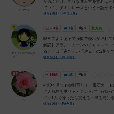
か選ぶだけ。無謀な進み方をすればそ
ていく。チキンレースという単語がボ
クローカ
続きを読む（4年以上前）
神
264名
3名
0
充実
映画でよくあるで強欲で脱出が遅れて
解説】アラン・ムーンのチキンレース
ることは「進む」か「戻る」の2択です
マクベス大佐＠Digブ
ログ
続きを読む（約5年前）
勇者
169名
1名
0
4歳0ヶ月でも参戦可能！・宝石カー
に人形駒を乗せるとテントに宝石持っ
ドは1人で帰ったら貰える・帰る時に余
C
続きを読む（約5年前）