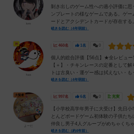
剝き出しのゲーム性への過小評価に思
ンプレートの様なゲームである。ゲー
ードとアクシデントカードが存在する。2
krm
続きを読む（4年弱前）
神
460名
1名
0
個人的総合評価【56点】★全レビュ
【＋】・チキンレースの定番として解
トは古臭い・運ゲー感は拭えない・もう
has
続きを読む（4年弱前）
大賢者
997名
6名
0
充実
【小学校高学年男子に大受け】先日小学
とんどボードゲーム初体験の子供たち
仲良し男子4人グループがめちゃくちゃ
よーだ
続きを読む（約4年前）