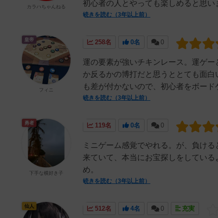
初心者の人とやっても楽しめると思いま
カラハちゃんねる
続きを読む（3年以上前）
皇帝
258名
0名
0
運の要素が強いチキンレース。運ゲー
か反るかの博打だと思うととても面白
も差が付かないので、初心者をボードゲ
フィニ
続きを読む（3年以上前）
勇者
119名
0名
0
ミニゲーム感覚でやれる。が、負ける
来ていて、本当にお宝探しをしている
め。
下手な横好き子
続きを読む（3年以上前）
仙人
512名
4名
0
充実