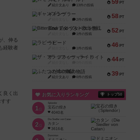
59
PT
紹介文あり
13件の投稿
ギャンブラー
58
PT
紹介文なし
2件の投稿
Bitter End ブタペスト救出作戦
52
PT
紹介文なし
1件の投稿
が、伸る
ラピード
46
PT
も経験者
紹介文なし
1件の投稿
ザ・フラッフィー・ライト
44
PT
紹介文なし
0件の投稿
ふたつの城の物語
39
PT
紹介文あり
6件の投稿
く良く出
お気に入りランキング
トップ50
おすす
Splendor
1
宝石の煌き
位
4040名
Die Siedler von Catan
2
カタン
位
3616名
Dominion
ドミニオン