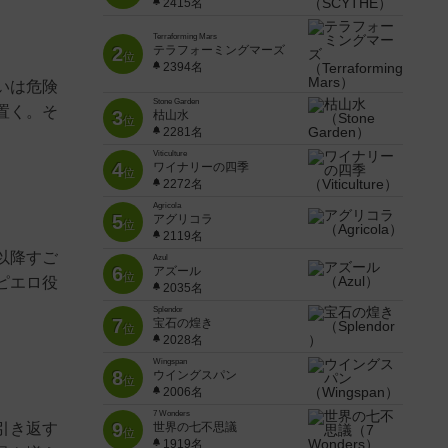
2415名
Terraforming Mars
2
テラフォーミングマーズ
位
2394名
いは危険
Stone Garden
置く。そ
3
枯山水
位
2281名
Viticulture
4
ワイナリーの四季
位
2272名
Agricola
5
アグリコラ
位
2119名
以降すご
Azul
6
アズール
位
ピエロ役
2035名
Splendor
7
宝石の煌き
位
2028名
Wingspan
8
ウイングスパン
位
2006名
7 Wonders
9
引き返す
世界の七不思議
位
1919名