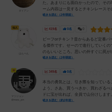
た。あまりにも面白かったので、その
ーム内容は一見するとチキンレースその
ダイアン
続きを読む（2年弱前）
仙人
419名
0名
0
ビーフorチキン？昔からあるど定番
る傑作です。せーので進行していくの
のもいいところ。思いの外すぐに罠が出
はんぺん
続きを読む（2年弱前）
神
349名
0名
本当の勇気とは、引き際を知っている
よう。さあ、買うべきか、買わざるべ
ドに宝が出れば、全員で山分けします。
マツジョン
@matz_jon
続きを読む（約2年前）