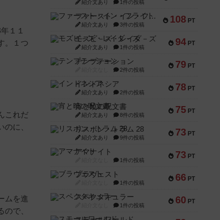
紹介文あり
1件の投稿
ファースト・イン・フライト
108
PT
紹介文あり
3件の投稿
3年１１
モズビ－ズ・レイダ－ズ
94
す。１つ
PT
紹介文あり
1件の投稿
テンプテーション
79
PT
紹介文なし
2件の投稿
インドネシア
78
PT
紹介文あり
2件の投稿
宵と暁の呪文書
75
PT
んこれだ
紹介文あり
8件の投稿
いのに、
リスボン・トラム 28
73
PT
紹介文あり
9件の投稿
アマナイト
73
PT
紹介文なし
1件の投稿
ブラヴェスト
66
PT
紹介文なし
1件の投稿
スペクタキュラー
ームを進
60
PT
紹介文なし
1件の投稿
るので、
スモールワールド