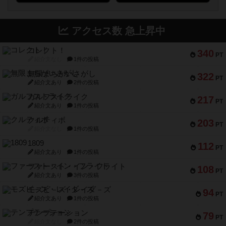
アクセス数 急上昇中
コレクト！
340
PT
紹介文なし
1件の投稿
無限まちがいさがし
322
PT
紹介文あり
2件の投稿
ガルフストライク
217
PT
紹介文あり
1件の投稿
クルティボ
203
PT
紹介文なし
1件の投稿
1809
112
PT
紹介文あり
1件の投稿
ファースト・イン・フライト
108
PT
紹介文あり
3件の投稿
モズビ－ズ・レイダ－ズ
94
PT
紹介文あり
1件の投稿
テンプテーション
79
PT
紹介文なし
2件の投稿