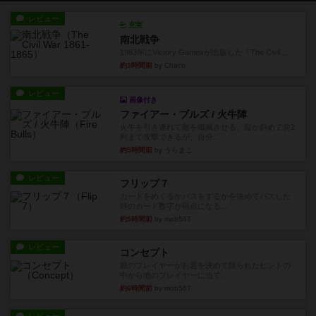
レビュー
充実
南北戦争
1983年にVictory Gamesが出版した『The Civil ...
約3時間前
by Chaco
レビュー
画像付き
ファイアー・ブルズ / 火牛陣
火牛を引き連れて敵を殲滅させる。縦か斜めで前2
列まで攻撃できるが、自分...
約5時間前
by うらまこ
レビュー
フリップ７
カードをめくるかパスをするかを決めてパスした
時のカード数字が得点になる...
約5時間前
by mob567
レビュー
コンセプト
親のプレイヤーがお題を決めて限られたヒントの
中から他のプレイヤーに当て...
約6時間前
by mob567