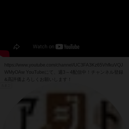
https://www.youtube.com/channel/UC3FA3Kz65VhfkuVQJ
WMyOAw YouTubeにて、週3～4配信中！チャンネル登録
&高評価よろしくお願いします！
たまご