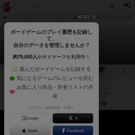
ログイン
閉じる
ボドゲーマTOP
ボードゲームの検索
インカの黄金 新版 完全日本語版の通販/
ボードゲームのプレイ履歴を記録し
て、
インカの黄金
自分のデータを管理しませんか？
4件の動画
約75,000人
がボドゲーマを利用中！
遊んだボードゲームを記録する
13
4
60
290
トップ
画像
動画
レビュー
カフェ
気になるゲームのレビューを読む
お気に入り作品・所有リストの共
作品紹介
プレイ/実況
ルール説明
4年以上前
有
【インカの黄金】あすこねチャンネル
ログイン / 会員登録（10秒）
Google
X
Apple
Facebook