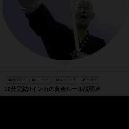
ショウ
作品紹介
レビュー
ルール説明
4年弱前
10分完結‼️インカの黄金ルール説明🎉