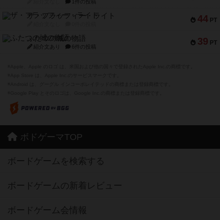
紹介文なし
1件の投稿
ザ・フラッフィー・ライト
44
PT
紹介文なし
0件の投稿
ふたつの城の物語
39
PT
紹介文あり
6件の投稿
※Apple、Apple のロゴ は、米国および他の国々で登録されたApple Inc.の商標です。
※App Store は、Apple Inc.のサービスマークです。
※Android は、グーグル インコーポレイテッドの商標または登録商標です。
※Google Play とそのロゴは、Google Inc.の商標または登録商標です。
ボドゲーマTOP
ボードゲームを検索する
ボードゲームの新着レビュー
ボードゲーム会情報