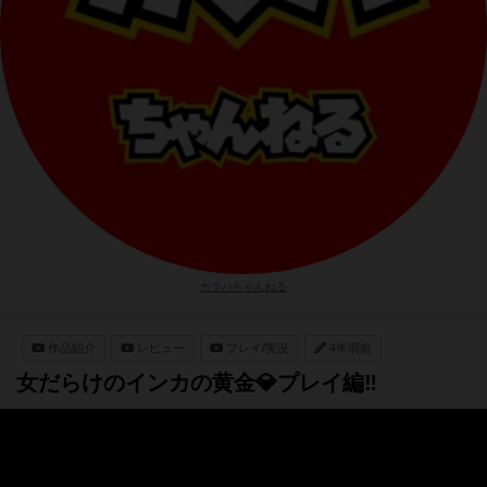
カラハちゃんねる
作品紹介
レビュー
プレイ/実況
4年弱前
女だらけのインカの黄金💎プレイ編‼️