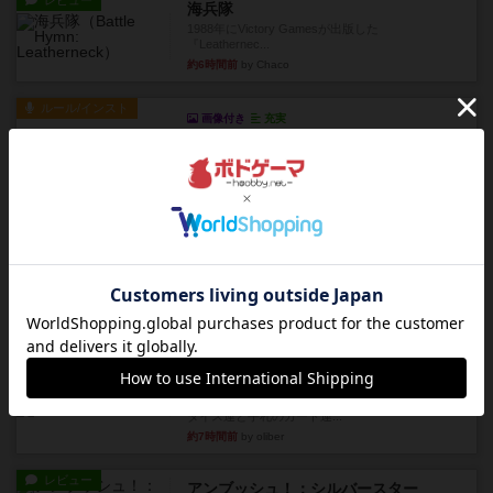
レビュー
海兵隊
1988年にVictory Gamesが出版した
『Leathernec...
約6時間前
by Chaco
ルール/インスト
画像付き
充実
パーミッド
おばあちゃんは猫が大好きです!しかし、あまりに
も多くの猫を飼っているた...
約6時間前
by jurong
レビュー
画像付き
オラパ・マイン
お気に入りのplayte製です。オラパスペースから
やり、気に入りました...
約6時間前
by くみ
レビュー
マーリン
４人プレイ。インスト1時間プレイ2時間半。結構
ダイス運と手札のカード運...
約7時間前
by oliber
レビュー
アンブッシュ！：シルバースター