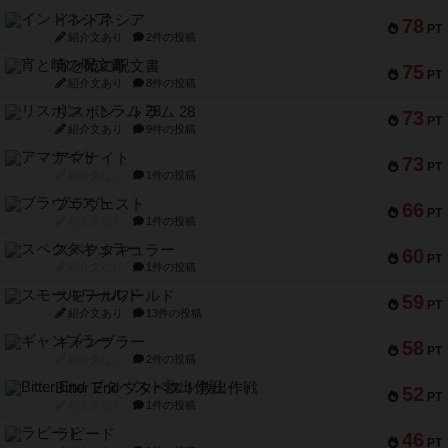
インドネシア
78
PT
紹介文あり
2件の投稿
宵と暁の呪文書
75
PT
紹介文あり
8件の投稿
リスボン・トラム 28
73
PT
紹介文あり
9件の投稿
アマナイト
73
PT
紹介文なし
1件の投稿
ブラヴェスト
66
PT
紹介文なし
1件の投稿
スペクタキュラー
60
PT
紹介文なし
1件の投稿
スモールワールド
59
PT
紹介文あり
13件の投稿
ギャンブラー
58
PT
紹介文なし
2件の投稿
Bitter End ブタペスト救出作戦
52
PT
紹介文なし
1件の投稿
ラピード
46
PT