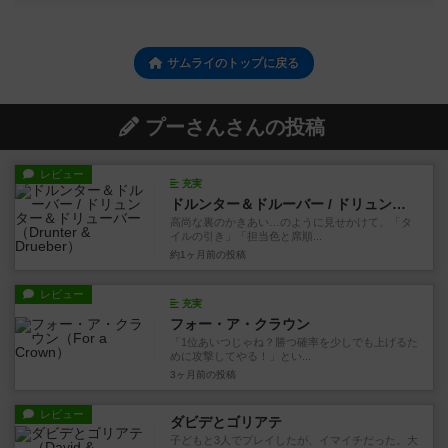
サムライのトップに戻る
プーさんさんの投稿
レビュー
充実
ドルンター＆ドルーバー / ドリュンター＆ドリューバー
高尚な裏のかきあい…のように見せかけて、「タ
イルの引き」「担当色と席順...
約1ヶ月前
の投稿
レビュー
充実
フォー・ア・クラウン
「1位あいつじゃね？勝つ確率を少しでも上げるた
めに攻撃してやる！」とい...
3ヶ月前
の投稿
レビュー
ダビデとゴリアテ
子どもと3人でプレイしたが、イマイチだった。大