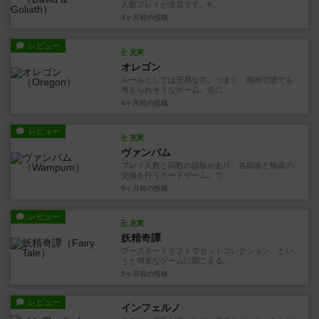
人数プレイが推奨です。※...
3ヶ月前
の投稿
レビュー
充実
オレゴン
ルールとしては安易な方。つまり、簡単で誰でも
考えられそうなゲーム。逆に...
4ヶ月前
の投稿
レビュー
充実
ヴァンパム
プレイ人数と同数の部族があり、各部族と物資の
交換を行うカードゲーム。で...
5ヶ月前
の投稿
レビュー
充実
妖精奇譚
ブースタードラフトでセットコレクション。とい
うと簡単なゲームに聞こえる...
5ヶ月前
の投稿
レビュー
インフェルノ