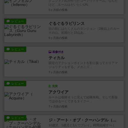
クニツィア氏が作ったゴーアウトゲーム。なんだ
けど…ルールはだいたいUN...
5ヶ月前
の投稿
レビュー
ぐるぐるラビリンス
目の前にはたくさんのダンジョン（2枚以上のカー
ドの山。初期だと15山あ...
6ヶ月前
の投稿
レビュー
画像付き
ティカル
固定のアクションポイントを割り振ってエリアマ
ジョリティをする、メカニズ...
7ヶ月前
の投稿
レビュー
充実
アクワイア
ルールは複雑そうに見えて結構単純。そして新版
ではゆるーくできるタイクー...
7ヶ月前
の投稿
レビュー
ジ・アート・オブ・クーハンデル（クーハンデル40周年記念版）
10歳児、5歳児と3人でプレイ。時間短縮すべく、