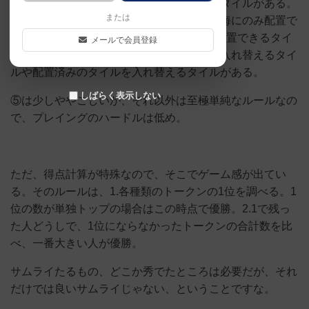
強めのタイルと、全種類に影響する弱めのタイルがある。
または
③基本的にはタイルを陸地に配置するが、海にのみ配置で
きるタイルがある。④配置したらもう1枚配置できるタイ
メールで会員登録
ルがいくつかある。⑤その他、トークンを入れ替えるタイ
ルや配置済みのタイルを入れ替えるタイルがある。
しばらく表示しない
⑤は少しややこしいが、それ以外は至極単純なルールなの
で、プレイングのハードルは低め。
ただ、得点計算が特殊なので、そこでゲーム感が出てい
る。そのルールは、1.各種類のトークンの1位を調べる。1
位の数が単独トップの場合はこの時点で優勝。2.1で残っ
た人どうしで、1位にならなかったトークンの合計数を比
べ、一番大きい人が優勝。
サムライたるもの、どこか秀でたところは必要だが、それ
だけでは良いサムライじゃない、ということですな。