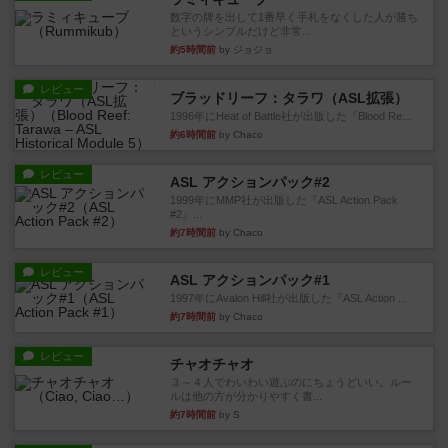
数字の牌を出して1番早く手札をなくした人が勝ち
というシンプルだけど非常...
約5時間前
by ジョジョ
レビュー
ブラッドリーフ：タラワ（ASL拡張）
1996年にHeat of Battle社が出版した『Blood Re...
約6時間前
by Chaco
レビュー
ASL アクションパック#2
1999年にMMP社が出版した『ASL Action Pack
#2』...
約7時間前
by Chaco
レビュー
ASL アクションパック#1
1997年にAvalon Hill社が出版した『ASL Action ...
約7時間前
by Chaco
レビュー
チャオチャオ
３～４人でわいわい遊ぶのにちょうどいい。ルー
ルは他の方が分かりやすく書...
約7時間前
by S