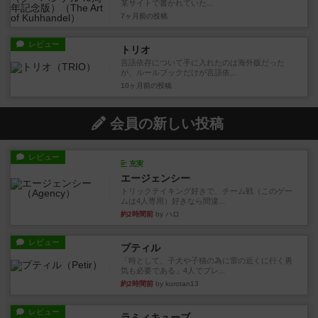
某サイトで書かれていた...
7ヶ月前
の投稿
レビュー
トリオ
言語依存について手に入れたのは海外版だった
が、ルールブックだけが言語依...
10ヶ月前
の投稿
会員の新しい投稿
レビュー
充実
エージェンシー
トリックテイキング好きで、チーム戦（このゲー
ムは4人専用）好きなら間違...
約2時間前
by ハロ
レビュー
プティル
「時として、子犬や子猫の為に雷の近くに行く勇
気も必要である」4人でプレ...
約2時間前
by kurotan13
レビュー
ラミィキューブ