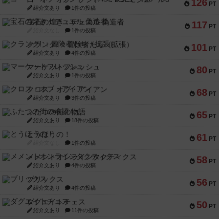
126
PT
紹介文あり
1件の投稿
宝石の煌き：デュエル 偽造者
117
PT
紹介文なし
1件の投稿
クランク! ：冒険者たち（拡張）
101
PT
紹介文あり
4件の投稿
マーケットフレッシュ
80
PT
紹介文あり
1件の投稿
クロス・オブ・アイアン
68
PT
紹介文あり
3件の投稿
ふたつの街の物語
65
PT
紹介文あり
18件の投稿
とうほうの！
61
PT
紹介文なし
1件の投稿
メメントオンラインタクティクス
58
PT
紹介文あり
4件の投稿
ブリックス
56
PT
紹介文あり
4件の投稿
ダグエイトチェス
50
PT
紹介文あり
11件の投稿