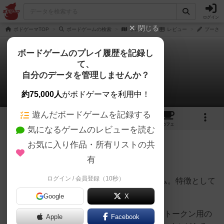
ログイン
閉じる
ボドゲーマTOP
ボードゲームの検索
サムライ
レビュー
プーさん
ボードゲームのプレイ履歴を記録し
て、
サムライ
自分のデータを管理しませんか？
プーさんさんのレビュー
約75,000人
がボドゲーマを利用中！
遊んだボードゲームを記録する
10
7
28
トップ
画像
動画
レビュー
カフェ
気になるゲームのレビューを読む
お気に入り作品・所有リストの共
172名
1名
0
1年以上前
有
ログイン / 会員登録（10秒）
タイル配置によるエリアマジョリティゲーム。特徴として
は以下の通り。
Google
X
①3種類のトークンを奪い合う。②各種類のトークン用の
Apple
Facebook