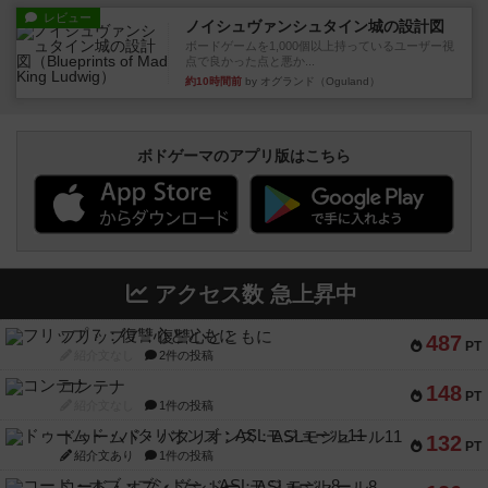
レビュー
ノイシュヴァンシュタイン城の設計図
ボードゲームを1,000個以上持っているユーザー視
点で良かった点と悪か...
約10時間前
by オグランド（Oguland）
ボドゲーマのアプリ版はこちら
アクセス数 急上昇中
フリップ７：復讐心とともに
487
PT
紹介文なし
2件の投稿
コンテナ
148
PT
紹介文なし
1件の投稿
ドゥームド・バタリオンズ：ASLモジュール11
132
PT
紹介文あり
1件の投稿
コード・オブ・ブシドー：ASLモジュール8