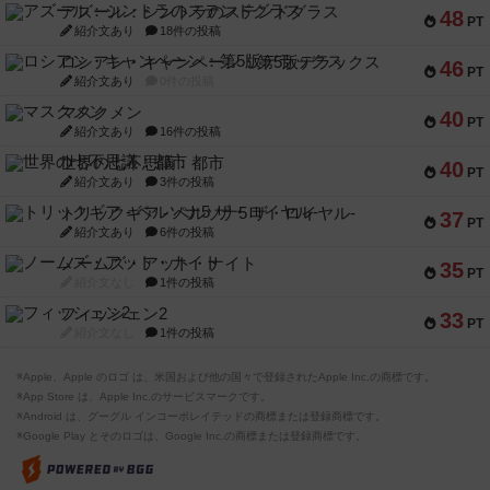
アズール：シントラのステンドグラス
48
PT
紹介文あり
18件の投稿
ロシアン・キャンペーン：第5版デラックス
46
PT
紹介文あり
0件の投稿
マスクメン
40
PT
紹介文あり
16件の投稿
世界の七不思議：都市
40
PT
紹介文あり
3件の投稿
トリックギア - ペルソナ5 ザ・ロイヤル-
37
PT
紹介文あり
6件の投稿
ノームズ・アット・ナイト
35
PT
紹介文なし
1件の投稿
フィッシェン2
33
PT
紹介文なし
1件の投稿
※Apple、Apple のロゴ は、米国および他の国々で登録されたApple Inc.の商標です。
※App Store は、Apple Inc.のサービスマークです。
※Android は、グーグル インコーポレイテッドの商標または登録商標です。
※Google Play とそのロゴは、Google Inc.の商標または登録商標です。