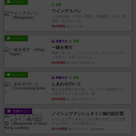
レビュー
充実
ウイングスパン
（全体評価）☆10/6（普通）（難易度）☆4/5（世
界観・見た目）☆5...
約8時間前
by ハシオキ
レビュー
画像付き
充実
一線を画す
簡単に言うと、トリックテイキングでモダンアー
トを行う、と言ったゲーム。...
約8時間前
by タカミネコウヘイ
レビュー
画像付き
充実
しあわせのいと
舞台は全寮制の女子高。プレイヤーは探偵サイド
と犯人サイドに分かれて、探...
約9時間前
by タカミネコウヘイ
戦略やコツ
ノイシュヴァンシュタイン城の設計図
どうにも上手くあれもこれも満たせるようには置
けないので、入口の除去と入...
約10時間前
by オグランド（Oguland）