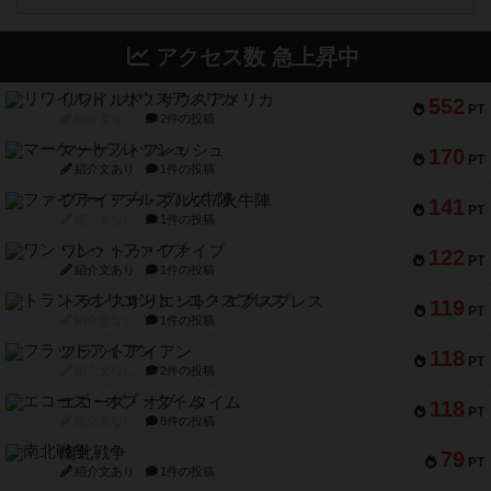
アクセス数 急上昇中
リワイルド：サウスアメリカ
552
PT
紹介文なし
2件の投稿
マーケットフレッシュ
170
PT
紹介文あり
1件の投稿
ファイアー・ブルズ / 火牛陣
141
PT
紹介文なし
1件の投稿
ワン・トゥ・ファイブ
122
PT
紹介文あり
1件の投稿
トランスオリエント・エクスプレス
119
PT
紹介文なし
1件の投稿
フラットアイアン
118
PT
紹介文なし
2件の投稿
エコーズ・オブ・タイム
118
PT
紹介文なし
8件の投稿
南北戦争
79
PT
紹介文あり
1件の投稿