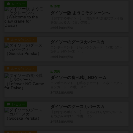
レビュー
充実
ダイソー版 ようこそクレーンへ
【おすすめポイント】・雑な/いい加減なプレイ感
を楽しめる人 （言い方悪...
2年以上前
の投稿
ルール/インスト
ダイソーのグースカパースカ
コンポーネント・ジャンケンカード 12枚（グー
3/チョキ6/パー3）・...
2年以上前
の投稿
ルール/インスト
充実
ダイソーの食べ残しNOゲーム
コンポーネント・お客さまカード 20枚・アクシ
ョンカード 20枚・メニ...
2年以上前
の投稿
レビュー
ダイソーのグースカパースカ
【おすすめポイント】・じゃんけんなのでルール
もつかみやすい・準備、イン...
2年以上前
の投稿