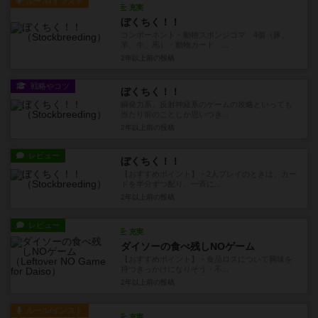
ルール/インスト
充実
ぼくちく！！
コンポーネント・動物スポンジコマ 4個（豚、
羊、牛、馬）・動物カード ...
2年以上前
の投稿
戦略やコツ
ぼくちく！！
瞬発力系、反射神経系のゲームの攻略といっても
当たり前のことしか思いつき...
2年以上前
の投稿
レビュー
ぼくちく！！
【おすすめポイント】・2人プレイのときは、カー
ドを半分ずつ配り、一斉に...
2年以上前
の投稿
レビュー
充実
ダイソーの食べ残しNOゲーム
【おすすめポイント】・食品ロスについて興味を
持つきっかけになりそう・不...
2年以上前
の投稿
ルール/インスト
充実