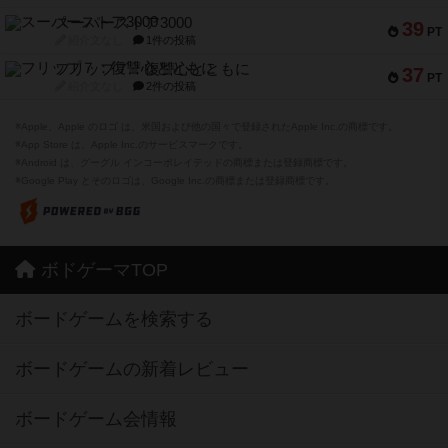
スーパーストア3000
39
PT
紹介文なし
1件の投稿
フリップ７：復讐心とともに
37
PT
紹介文なし
2件の投稿
※Apple、Apple のロゴ は、米国および他の国々で登録されたApple Inc.の商標です。
※App Store は、Apple Inc.のサービスマークです。
※Android は、グーグル インコーポレイテッドの商標または登録商標です。
※Google Play とそのロゴは、Google Inc.の商標または登録商標です。
ボドゲーマTOP
ボードゲームを検索する
ボードゲームの新着レビュー
ボードゲーム会情報