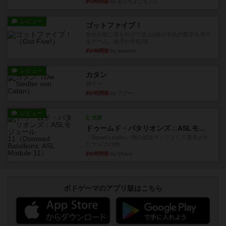
約4時間前
by おっちょこちょい
レビュー
ゴットファイブ！
自分の前に背を向けて並ぶ5枚の手札の数字を当て
るゲーム。相手の手札/場...
約6時間前
by daisdice
レビュー
カタン
神ゲー
約6時間前
by アプー
レビュー
充実
ドゥームド・バタリオンズ：ASLモジュール11
『Squad Leader』用の追加マップとして発売され
たマップの#9...
約6時間前
by Chaco
ボドゲーマのアプリ版はこちら