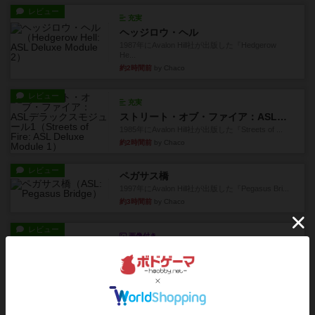
レビュー
充実
ヘッジロウ・ヘル
1987年にAvalon Hill社が出版した『Hedgerow
He...
約2時間前
by Chaco
レビュー
充実
ストリート・オブ・ファイア：ASLデラックスモジュール1
1985年にAvalon Hill社が出版した『Streets of ...
約2時間前
by Chaco
レビュー
ペガサス橋
1997年にAvalon Hill社が出版した『Pegasus Bri...
約3時間前
by Chaco
レビュー
画像付き
オラニエンブルガー運河
存在をうっすらと認識していたけど、セールやっ
てて、2人専用でワカプレと...
約3時間前
by みいやん
レビュー