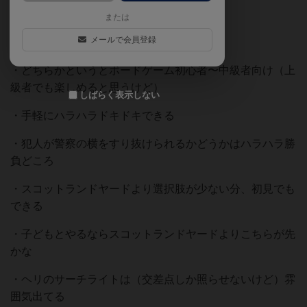
・ルールがわかりやすい
または
メールで会員登録
・心理戦が好きな人
・どちらかというとボードゲーム初心者〜中級者向け（上
級者でも楽しめると思うけど）
しばらく表示しない
・手軽にハラハラドキドキできる
・犯人が警察の横をすり抜けられるかどうかはハラハラ勝
負どころ
・スコットランドヤードより選択肢が少ない分、初見でも
できる
・子どもとやるならスコットランドヤードよりこちらが先
かな
・ヘリのサーチライトは（交差点しか照らせないけど）雰
囲気出てる