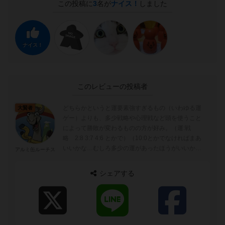
この投稿に
3
名が
ナイス！
しました
ナイス！
このレビューの投稿者
どちらかというと運要素強すぎるもの（いわゆる運
大賢者
ゲー）よりも、多少戦略や心理戦など頭を使うこと
によって勝敗が変わるものの方が好み。（運:戦
略 2:8 3:7 4:6 とかで）（10:0とかでなければまあ
いいかな…むしろ多少の運があったほうがいいか
アルミ缶ルーチス
も） すごろく系は昔からなぜ...
シェアする