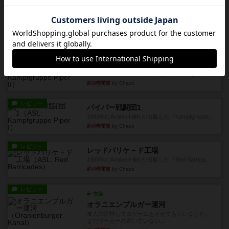
画像付き
充実
フィッシェン2
ゲームの流れはフィッシェンだが、ゲーム開始時
はペリカンとエビの2スート...
約3時間前
by うらまこ
レビュー
パイパー戦闘団2
1996年にAvalon Hill社が出版した『Kampfgruppe...
約3時間前
by Chaco
レビュー
パイパー戦闘団1
1993年にAvalon Hill社が出版した『Kampfgruppe...
約4時間前
by Chaco
レビュー
レッドバリケ－ド工場
1989年にAvalon Hill社が出版した『Red Barrica...
約4時間前
by Chaco
レビュー
充実
オラニエンブルガー運河
友人の所持してるゲームをさせてもらいました。
まだワーカーの置いていない...