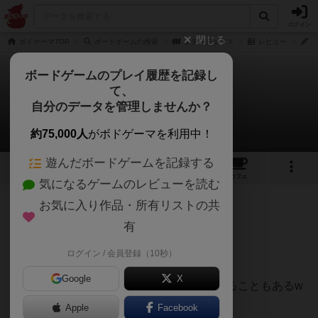
ログイン
閉じる
ボドゲーマTOP
ボードゲームの検索
シティチェイス
レビュー
ア
ボードゲームのプレイ履歴を記録し
て、
シティチェイス
自分のデータを管理しませんか？
アルミ缶ルーチスさんのレビュー
約75,000人
がボドゲーマを利用中！
遊んだボードゲームを記録する
6
1
8
99
トップ
画像
動画
レビュー
カフェ
気になるゲームのレビューを読む
お気に入り作品・所有リストの共
262名
3名
0
1年以上前
有
ログイン / 会員登録（10秒）
【おすすめポイント】
Google
X
・軽ゲーでサクッとできる（初手で見つかることもあるw
秒で終了w）
Apple
Facebook