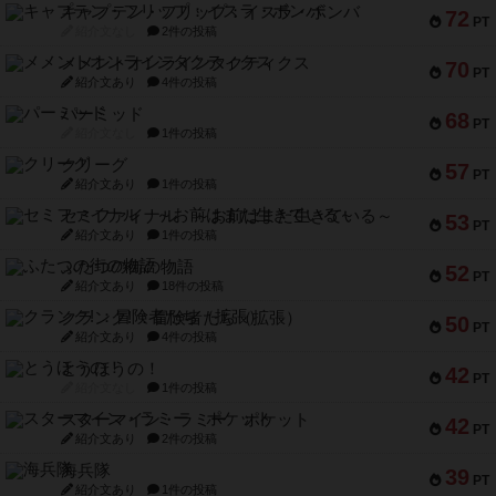
キャプテン・フリップ：イスラ・ボンバ
72
PT
紹介文なし
2件の投稿
メメントオンラインタクティクス
70
PT
紹介文あり
4件の投稿
パーミッド
68
PT
紹介文なし
1件の投稿
クリーグ
57
PT
紹介文あり
1件の投稿
セミファイナル ～お前はまだ生きている～
53
PT
紹介文あり
1件の投稿
ふたつの街の物語
52
PT
紹介文あり
18件の投稿
クランク! ：冒険者たち（拡張）
50
PT
紹介文あり
4件の投稿
とうほうの！
42
PT
紹介文なし
1件の投稿
スターマイン・ラミー ポケット
42
PT
紹介文あり
2件の投稿
海兵隊
39
PT
紹介文あり
1件の投稿