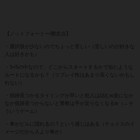
【ノットフォーミー/懸念点】
・選択肢が少ないのでちょっと苦しい（苦しいのが好きな
人は好きかも）
・5×5の中なので、どこからスタートするかで似たような
ルートになるかも？（リプレイ性はあまり高くないかもし
れない）
・痕跡見つかるタイミングが早いと犯人は詰むw逆になか
なか痕跡見つからないと警察は手が足りなくなるw（←そ
ういうゲーム）
・車がビルに隠れるの？という感じはある（チェイスのイ
メージだから人より車か）