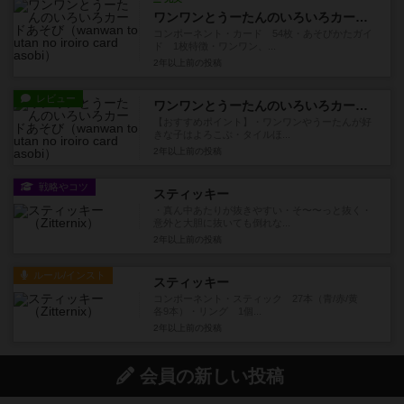
ワンワンとうーたんのいろいろカードあそび
コンポーネント・カード 54枚・あそびかたガイ
ド 1枚特徴・ワンワン、...
2年以上前
の投稿
レビュー
ワンワンとうーたんのいろいろカードあそび
【おすすめポイント】・ワンワンやうーたんが好
きな子はよろこぶ・タイルほ...
2年以上前
の投稿
戦略やコツ
スティッキー
・真ん中あたりが抜きやすい・そ〜〜っと抜く・
意外と大胆に抜いても倒れな...
2年以上前
の投稿
ルール/インスト
スティッキー
コンポーネント・スティック 27本（青/赤/黄
各9本）・リング 1個...
2年以上前
の投稿
会員の新しい投稿