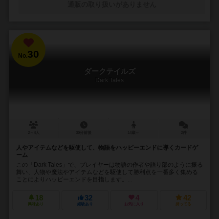
通販の取り扱いがありません
30
No.
ダークテイルズ
Dark Tales
2～4人
30分前後
14歳～
2件
人やアイテムなどを駆使して、物語をハッピーエンドに導くカードゲ
ーム
この「Dark Tales」で、プレイヤーは物語の作者や語り部のように振る
舞い、人物や魔法やアイテムなどを駆使して勝利点を一番多く集める
ことによりハッピーエンドを目指します。...
18
32
4
42
興味あり
経験あり
お気に入り
持ってる