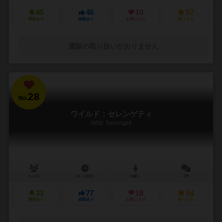
45
46
10
57
興味あり
経験あり
お気に入り
持ってる
通販の取り扱いがありません
28
No.
ワイルド：セレンゲティ
Wild: Serengeti
1～4人
45～120分
14歳～
2件
33
77
19
54
興味あり
経験あり
お気に入り
持ってる