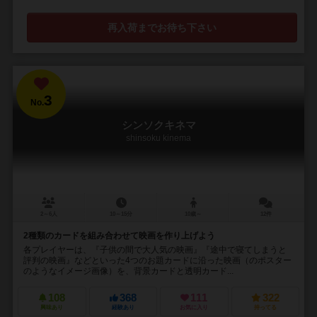
再入荷までお待ち下さい
3
No.
シンソクキネマ
shinsoku kinema
2～6人
10～15分
10歳～
12件
2種類のカードを組み合わせて映画を作り上げよう
各プレイヤーは、『子供の間で大人気の映画』『途中で寝てしまうと
評判の映画』などといった4つのお題カードに沿った映画（のポスター
のようなイメージ画像）を、背景カードと透明カード...
108
368
111
322
興味あり
経験あり
お気に入り
持ってる