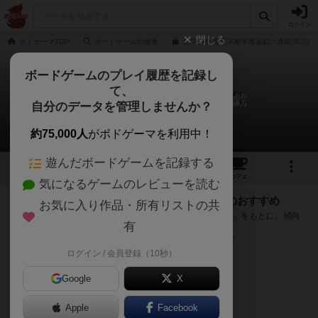
ログイン
閉じる
ボドゲーマTOP
ボードゲームの検索
北斗の拳 世紀末断末魔遊戯の通販/商品詳
ボードゲームのプレイ履歴を記録し
て、
北斗の拳 世紀末断末魔遊戯
自分のデータを管理しませんか？
次のおすすめボードゲーム
約75,000人
がボドゲーマを利用中！
遊んだボードゲームを記録する
1
3
27
トップ
画像
動画
レビュー
カフェ
気になるゲームのレビューを読む
『北斗の拳 世紀末断末魔遊戯』が好きな方へのおすすめ
お気に入り作品・所有リストの共
このゲームのトップページで投票された「プレイ感の評価」をもとに、傾向
有
が近いボードゲームをランキング形式で紹介します。
※リストには一定の投票数がある作品のみを表示しています
ログイン / 会員登録（10秒）
Google
X
Apple
Facebook