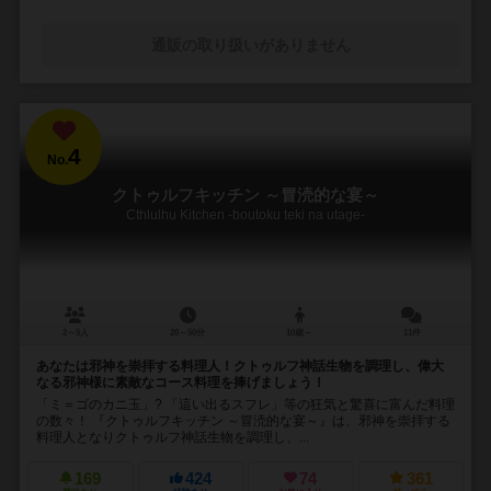
通販の取り扱いがありません
4
No.
クトゥルフキッチン ～冒涜的な宴～
Cthlulhu Kitchen -boutoku teki na utage-
2～5人
20～50分
10歳～
11件
あなたは邪神を崇拝する料理人！クトゥルフ神話生物を調理し、偉大
なる邪神様に素敵なコース料理を捧げましょう！
「ミ＝ゴのカニ玉」? 「這い出るスフレ」等の狂気と驚喜に富んだ料理
の数々！ 『クトゥルフキッチン ～冒涜的な宴～』は、邪神を崇拝する
料理人となりクトゥルフ神話生物を調理し、...
169
424
74
361