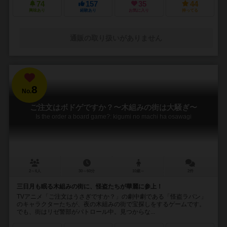
74
157
35
44
興味あり
経験あり
お気に入り
持ってる
通販の取り扱いがありません
8
No.
ご注文はボドゲですか？〜木組みの街は大騒ぎ〜
Is the order a board game?: kigumi no machi ha osawagi
2～6人
30～60分
10歳～
2件
三日月も眠る木組みの街に、怪盗たちが華麗に参上！
TVアニメ「ご注文はうさぎですか？」の劇中劇である「怪盗ラパン」
のキャラクターたちが、夜の木組みの街で宝探しをするゲームです。
でも、街はリゼ警部がパトロール中。見つからな...