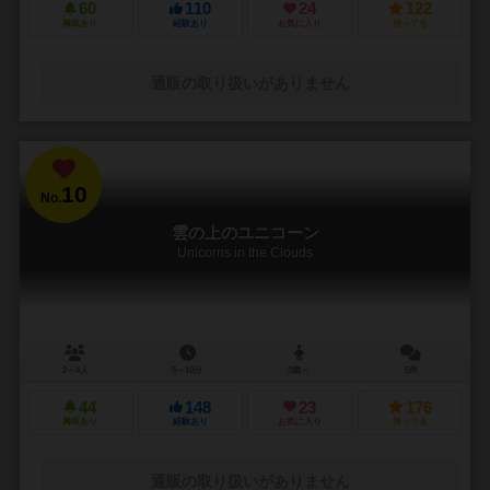
60
110
24
122
興味あり
経験あり
お気に入り
持ってる
通販の取り扱いがありません
10
No.
雲の上のユニコーン
Unicorns in the Clouds
2～4人
5～10分
3歳～
5件
44
148
23
176
興味あり
経験あり
お気に入り
持ってる
通販の取り扱いがありません