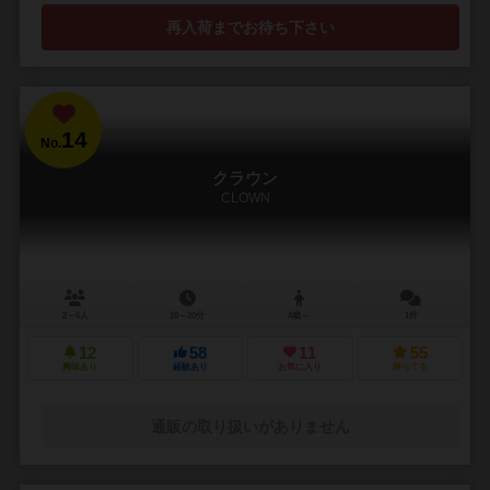
再入荷までお待ち下さい
14
No.
クラウン
CLOWN
2～6人
10～20分
4歳～
1件
12
58
11
55
興味あり
経験あり
お気に入り
持ってる
通販の取り扱いがありません