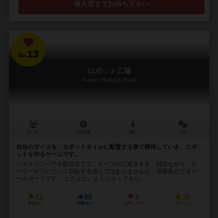
再入荷までお待ち下さい
13
No.
ロボット工場
Ausser Rand & Band
2～4人
30分前後
7歳～
3件
自分のダイスを、ロボットタイルに配置する事で獲得していき、ロボ
ットを作るゲームです。
ベルトコンベアを組み立てて、テーブルに置きます。残念ながら、ロ
ーラーがついていて回転する感じではありませんが、雰囲気がでるゲ
ームボードです。 この上に、よくシャッフルし...
12
60
3
35
興味あり
経験あり
お気に入り
持ってる