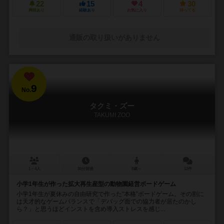
22
15
4
30
興味あり
経験あり
お気に入り
持ってる
通販の取り扱いがありません
9
No.
タクミ・ズー
TAKUMI ZOO
1～4人
30分前後
8歳～
12件
小学1年生が作った拡大再生産型の動物園経営ボードゲーム
小学1年生が夏休みの自由研究で作った“本格”ボードゲーム。その割に
は天才的なゲームバランスで「デバッグ面での協力者が居たのかし
ら？」と思うほどインストを含め導入ストレスを感じ...