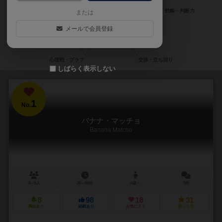
または
メールで会員登録
しばらく表示しない
1
No.
バナナ・マッチョ
Banana Matcho
3～6人
20～30分
6歳～
3件
8
98
18
31
興味あり
経験あり
お気に入り
持ってる