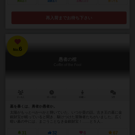
興味あり
経験あり
お気に入り
持ってる
再入荷までお待ち下さい
6
No.
愚者の棺
Coffin of the Fool
2～6人
15～25分
10歳～
1件
墓を暴くは、勇者か愚者か。
太陽がもっとぺかぺかと輝いていた、いつか昔の話。古き王の墓に金
銀財宝が眠っていると聞き、駆けつけた冒険者たちがいました。広く
暗い墓の中には、まごうことなき金銀財宝！……と５人...
31
32
6
67