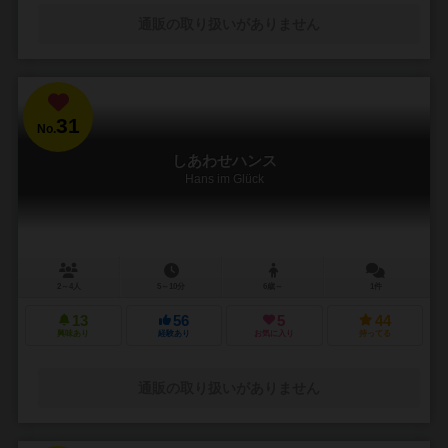
通販の取り扱いがありません
31
No.
しあわせハンス
Hans im Glück
2～4人
5～10分
6歳～
1件
13
56
5
44
興味あり
経験あり
お気に入り
持ってる
通販の取り扱いがありません