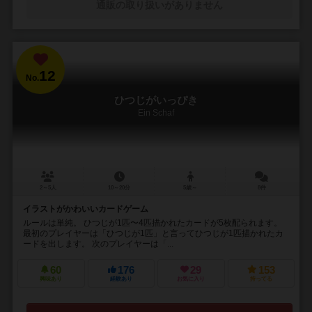
通販の取り扱いがありません
12
No.
ひつじがいっぴき
Ein Schaf
2～5人
10～20分
5歳～
8件
イラストがかわいいカードゲーム
ルールは単純。 ひつじが1匹〜4匹描かれたカードが5枚配られます。
最初のプレイヤーは「ひつじが1匹」と言ってひつじが1匹描かれたカ
ードを出します。 次のプレイヤーは「...
60
176
29
153
興味あり
経験あり
お気に入り
持ってる