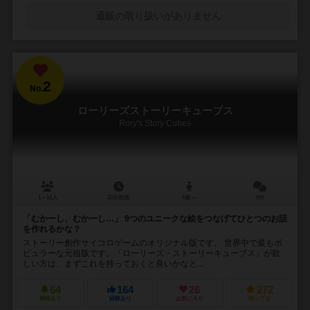
通販の取り扱いがありません
2
No.
ローリーズストーリーキューブス
Rory's Story Cubes
1～12人
20分前後
6歳～
8件
「むかーし、むかーし…」 9つのユニークな絵をつなげてひとつのお話
を作れるかな？
ストーリー創作サイコロゲームのオリジナル版です。 世界中で最もポ
ピュラーな元祖版です。「ローリーズ・ストーリーキューブス」が欲
しい方は、まずこれを持っておくと良いかなと...
64
164
26
272
興味あり
経験あり
お気に入り
持ってる