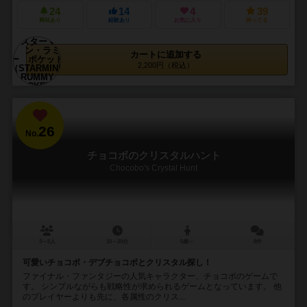
24
14
4
39
興味あり
経験あり
お気に入り
持ってる
カートに追加する
2,200円（税込）
26
No.
チョコボのクリスタルハント
Chocobo's Crystal Hunt
3～5人
10～20分
5歳～
8件
可愛いチョコボ・デブチョコボとクリスタル探し！
ファイナル・ファンタジーの人気キャラクター、チョコボのゲームで
す。 シンプルながらも戦略性が求められるゲームとなっています。 他
のプレイヤーよりも先に、各属性のクリス...