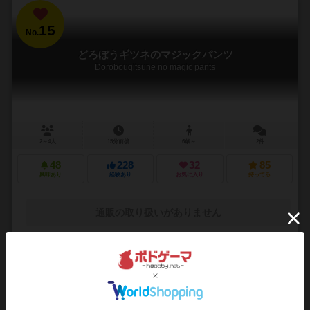
15
No.
どろぼうギツネのマジックパンツ
Dorobougitsune no magic pants
2～4人
15分前後
6歳～
2件
48
228
32
85
興味あり
経験あり
お気に入り
持ってる
通販の取り扱いがありません
16
No.
ディレット