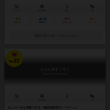
2～5人
15分前後
7歳～
1件
3
19
3
1
興味あり
経験あり
お気に入り
持ってる
通販の取り扱いがありません
22
No.
にゃん生すごろく
Nyansei Sugoroku
1～4人
30分前後
7件
ねこの一生を体験できる！物語体験型ボードゲーム！