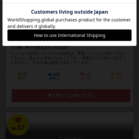
DILETTO secret of eden
2～5人
10～20分
8歳～
2件
その願い事の代償を支払うのは誰？
ちょっぴり欲深いプレイヤーの目的は、悪魔にたくさんの願いを叶え
てもらい、誰よりも幸せになることです。 悪魔はどんな願いも叶えて
くれますし、その代償は精霊が支払ってくれま...
80
166
19
277
興味あり
経験あり
お気に入り
持ってる
再入荷までお待ち下さい
17
No.
ファジーズ