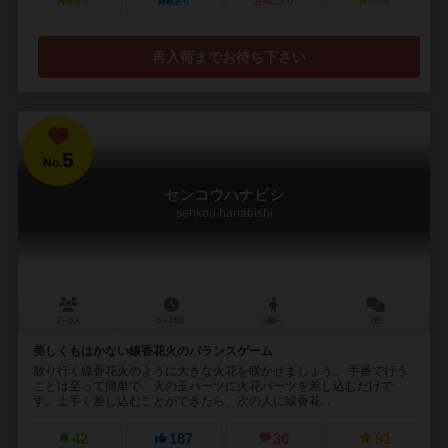
興味あり
経験あり
お気に入り
持ってる
再入荷までお待ち下さい
5
No.
センコウハナビシ
senkou hanabishi
2～6人
5～15分
6歳～
2件
美しくもはかない線香花火のバランスゲーム
散り行く線香花火のように大きな火花を咲かせましょう。 手番で行う
ことは至って簡単で、火の玉パーツに火花パーツを差し込むだけで
す。上手く差し込むことができたら、次の人に線香花...
42
187
36
91