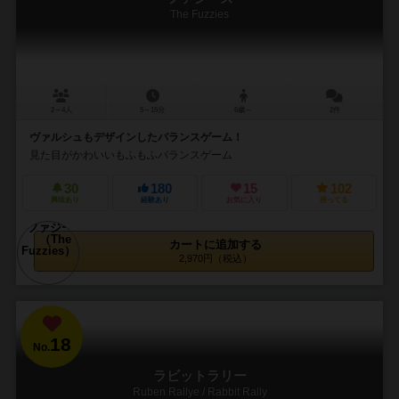
The Fuzzies
2～4人
5～15分
6歳～
2件
ヴァルシュもデザインしたバランスゲーム！
見た目がかわいいもふもふバランスゲーム
30
180
15
102
興味あり
経験あり
お気に入り
持ってる
カートに追加する
2,970円（税込）
18
No.
ラビットラリー
Ruben Rallye / Rabbit Rally