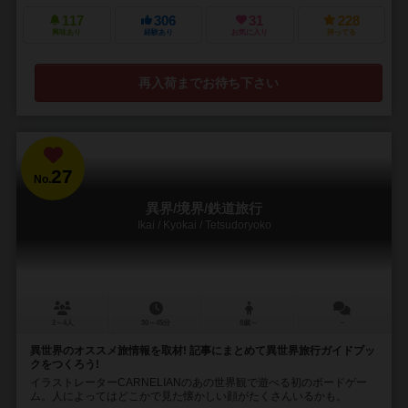
117
306
31
228
興味あり
経験あり
お気に入り
持ってる
再入荷までお待ち下さい
27
No.
異界/境界/鉄道旅行
Ikai / Kyokai / Tetsudoryoko
2～4人
30～45分
8歳～
－
異世界のオススメ旅情報を取材! 記事にまとめて異世界旅行ガイドブッ
クをつくろう!
イラストレーターCARNELIANのあの世界観で遊べる初のボードゲー
ム。人によってはどこかで見た懐かしい顔がたくさんいるかも。