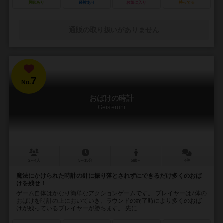
興味あり
経験あり
お気に入り
持ってる
通販の取り扱いがありません
7
No.
おばけの時計
Geisteruhr
2～4人
5～15分
5歳～
4件
魔法にかけられた時計の針に振り落とされずにできるだけ多くのおば
けを残せ！
ゲーム自体はかなり簡単なアクションゲームです。 プレイヤーは7体の
おばけを時計の上においていき、ラウンドの終了時により多くのおば
けが残っているプレイヤーが勝ちます。 先に...