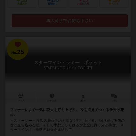
127
275
25
126
興味あり
経験あり
お気に入り
持ってる
再入荷までお待ち下さい
25
No.
スターマイン・ラミー ポケット
STARMINE RUMMY POCKET
1～2人
15～20分
9歳～
2件
フィナーレまで一気に花火を打ち上げろ。 役を揃えてつくる仕掛け花
火。
＜ストーリー＞ 多数の花火を絶え間なく打ち上げる。 鳴り続ける笛の
音と立ち込める煙。そして予想よりもはるか上空に轟く光と轟音。 ス
ターマインは、複数の花火を連結して...