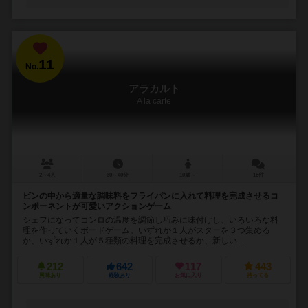
11
No.
アラカルト
A la carte
2～4人
30～40分
10歳～
15件
ビンの中から適量な調味料をフライパンに入れて料理を完成させるコ
ンポーネントが可愛いアクションゲーム
シェフになってコンロの温度を調節し巧みに味付けし、いろいろな料
理を作っていくボードゲーム。いずれか１人がスターを３つ集める
か、いずれか１人が５種類の料理を完成させるか、新しい...
212
642
117
443
興味あり
経験あり
お気に入り
持ってる