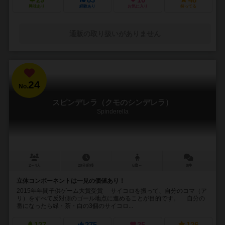
興味あり
経験あり
お気に入り
持ってる
通販の取り扱いがありません
24
No.
スピンデレラ（クモのシンデレラ）
Spinderella
2～4人
20分前後
6歳～
8件
立体コンポーネントは一見の価値あり！
2015年年間子供ゲーム大賞受賞 サイコロを振って、自分のコマ（ア
リ）をすべて反対側のゴール地点に進めることが目的です。 自分の
番になったら緑・茶・白の3個のサイコロ...