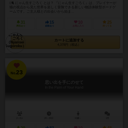
□🐈 にゃん生すごろく とは？ 『にゃん生すごろく』は、プレイヤーが
猫の視点から見た世界を楽しく冒険できる新しい物語体験型ボードゲ
ームです。ご主人様との出会いから始ま...
31
15
10
25
興味あり
経験あり
お気に入り
持ってる
カートに追加する
4,378円（税込）
23
No.
思い出を手にのせて
In the Palm of Your Hand
2～8人
20～30分
10歳～
1件
29
83
10
48