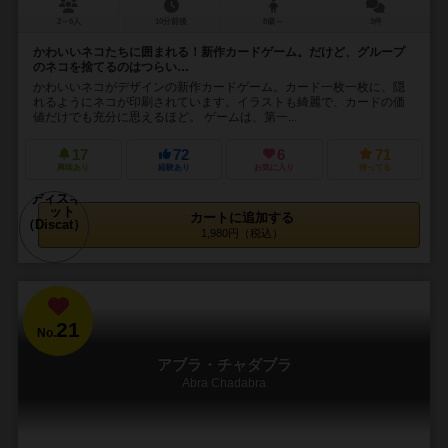
2～6人
10分前後
8歳～
3件
かわいいネコたちに囲まれる！新作カードゲーム。だけど、グループ
のネコを捨てるのはつらい…
かわいいネコがデザインの新作カードゲーム。カード一枚一枚に、隠
れるようにネコが印刷されています。イラストも綺麗で、カードの価
値だけでも充分に思えるほど。 ゲームは、第一...
17
72
6
71
興味あり
経験あり
お気に入り
持ってる
カートに追加する
1,980円（税込）
21
No.
アブラ・チャダブラ
Abra Chadabra