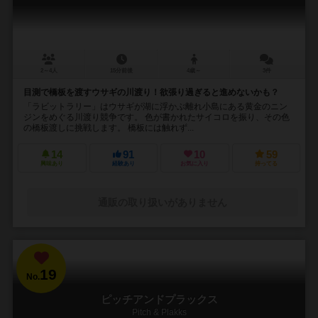
2～4人
15分前後
4歳～
3件
目測で橋板を渡すウサギの川渡り！欲張り過ぎると進めないかも？
「ラビットラリー」はウサギが湖に浮かぶ離れ小島にある黄金のニン
ジンをめぐる川渡り競争です。 色が書かれたサイコロを振り、その色
の橋板渡しに挑戦します。 橋板には触れず...
14
91
10
59
興味あり
経験あり
お気に入り
持ってる
通販の取り扱いがありません
19
No.
ピッチアンドプラックス
Pitch & Plakks