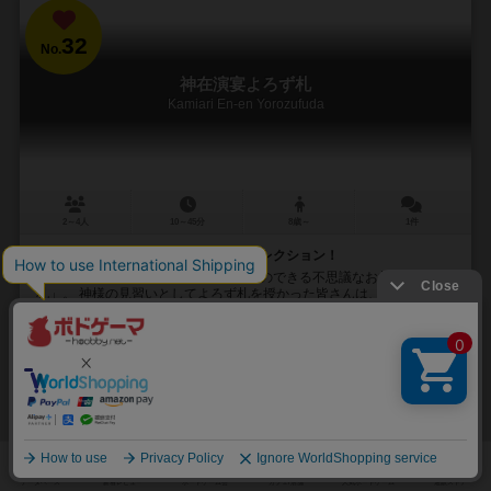
32
No.
神在演宴よろず札
Kamiari En-en Yorozufuda
2～4人
10～45分
8歳～
1件
神々の宴で神楽舞う、十二支セットコレクション！
八百万の動物や自然の力を借りることのできる不思議なお札「よろず
札」。 神様の見習いとしてよろず札を授かった皆さんは、年に一度日
本中の神様が集う宴「神在月の宴」に参加しま...
21
37
10
32
興味あり
経験あり
お気に入り
持ってる
通販の取り扱いがありません