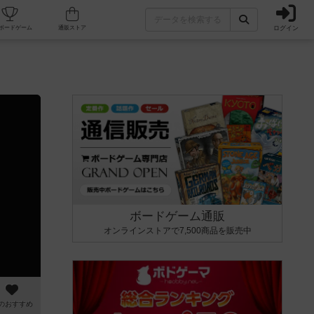
ログイン
カフェ/店舗
人気ボードゲーム
通販ストア
ボードゲーム通販
オンラインストアで7,500商品を販売中
のおすすめ