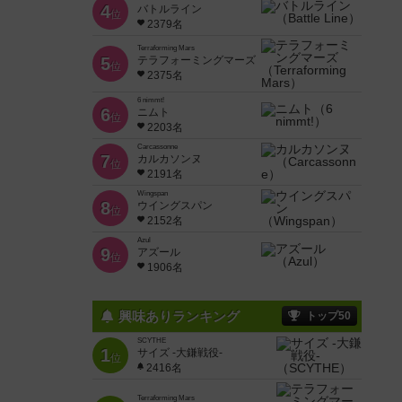
4
バトルライン
位
2379名
Terraforming Mars
5
テラフォーミングマーズ
位
2375名
6 nimmt!
6
ニムト
位
2203名
Carcassonne
7
カルカソンヌ
位
2191名
Wingspan
8
ウイングスパン
位
2152名
Azul
9
アズール
位
1906名
興味ありランキング
トップ50
SCYTHE
1
サイズ -大鎌戦役-
位
2416名
Terraforming Mars