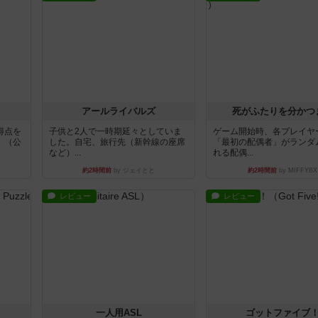
アールライバルズ
死がふたりを分かつ
得点を
子供と2人で一時期延々としていま
ゲーム開始時、各プレイヤ
。（公
した。自宅、旅行先（新幹線の座席
「最初の配偶者」がランダ
など）...
れる配偶...
約2時間前
by ジェイとと
約2時間前
by MIFFYBX
レビュー
レビュー
一人用ASL
ゴットファイブ