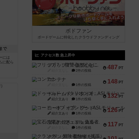
ボドファン
ボードゲームに特化したクラウドファンディング
まで
アクセス数 急上昇中
ーには
ムに配ら
フリップ７：復讐心とともに
487
PT
紹介文なし
2件の投稿
コンテナ
148
PT
紹介文なし
1件の投稿
ドゥームド・バタリオンズ：ASLモジュール11
132
PT
紹介文あり
1件の投稿
コード・オブ・ブシドー：ASLモジュール8
126
PT
紹介文あり
1件の投稿
宝石の煌き：デュエル 偽造者
117
PT
紹介文なし
1件の投稿
クランク! ：冒険者たち（拡張）
！
101