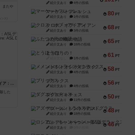
PT
紹介文あり
4件の投稿
。またや
マーケットフレッシュ
80
PT
紹介文あり
1件の投稿
ョンス)
クロス・オブ・アイアン
68
PT
紹介文あり
3件の投稿
ふたつの街の物語
65
PT
紹介文あり
18件の投稿
とうほうの！
61
PT
紹介文なし
1件の投稿
メメントオンラインタクティクス
58
PT
紹介文あり
4件の投稿
ブリックス
56
ストリート・オブ・ファイア：ASLデラックスモジュール1
PT
紹介文あり
4件の投稿
が出版した
ダグエイトチェス
50
PT
紹介文あり
11件の投稿
アズール：シントラのステンドグラス
48
PT
紹介文あり
18件の投稿
ロシアン・キャンペーン：第5版デラックス
46
PT
紹介文あり
0件の投稿