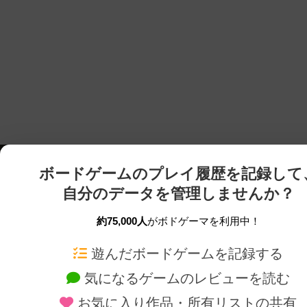
ボードゲームのプレイ履歴を記録して
自分のデータを管理しませんか？
約75,000人
がボドゲーマを利用中！
ボドゲーマTOP
ボードゲーム通販
遊んだボードゲームを記録する
気になるゲームのレビューを読む
ボードゲームを検索する
新作・再入荷情報
お気に入り作品・所有リストの共有
ボードゲームの新着レビュー
定番ボードゲームの通販