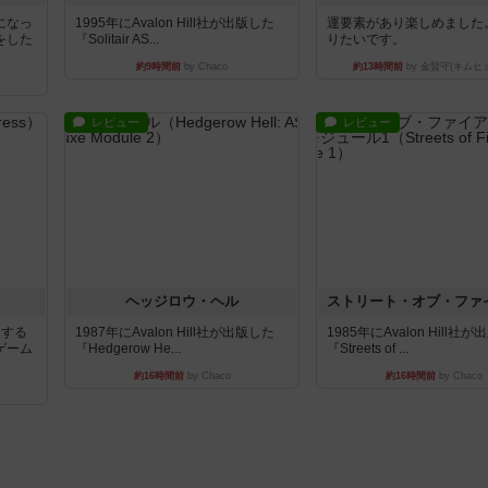
になっ
1995年にAvalon Hill社が出版した
運要素があり楽しめました
をした
『Solitair AS...
りたいです。
約9時間前
by Chaco
約13時間前
by 金賢守(キムヒ
レビュー
レビュー
ヘッジロウ・ヘル
イする
1987年にAvalon Hill社が出版した
1985年にAvalon Hill社
ゲーム
『Hedgerow He...
『Streets of ...
約16時間前
by Chaco
約16時間前
by Chaco