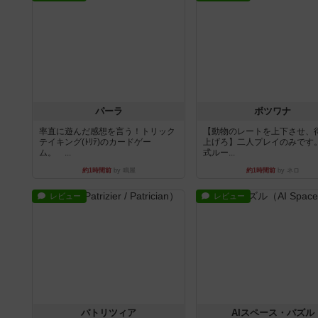
パーラ
ボツワナ
率直に遊んだ感想を言う！トリック
【動物のレートを上下させ、
テイキング(ﾄﾘﾃ)のカードゲー
上げろ】二人プレイのみです
ム。 ...
式ルー...
約1時間前
by 鳴屋
約1時間前
by ネロ
レビュー
レビュー
パトリツィア
AIスペース・パズル