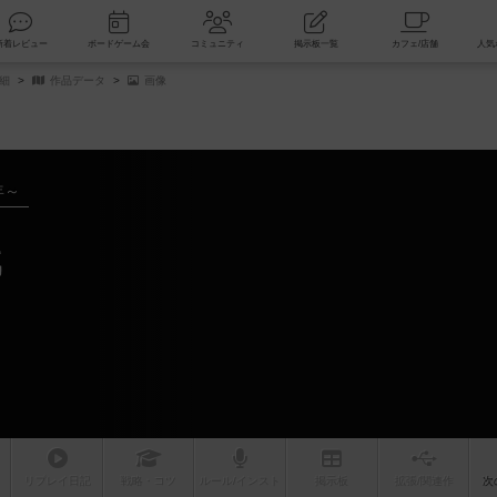
索
新着レビュー
ボードゲーム会
コミュニティ
掲示板一覧
細
作品データ
画像
年～
戯
リプレイ
日記
戦略
・コツ
ルール
/インスト
掲示板
拡張/関連
作
次