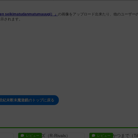
eikimatudanmatumauugi）」
の画像をアップロード出来たり、他のユーザー
表示されます。
 世紀末断末魔遊戯のトップに戻る
レビュー
レビュー