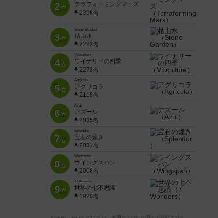
2
テラフォーミングマーズ
位
2398名
Stone Garden
3
枯山水
位
2282名
Viticulture
4
ワイナリーの四季
位
2273名
Agricola
5
アグリコラ
位
2119名
Azul
6
アズール
位
2035名
Splendor
7
宝石の煌き
位
2031名
Wingspan
8
ウイングスパン
位
2008名
7 Wonders
9
世界の七不思議
位
1920名
※Apple、Apple のロゴ は、米国および他の国々で登録された