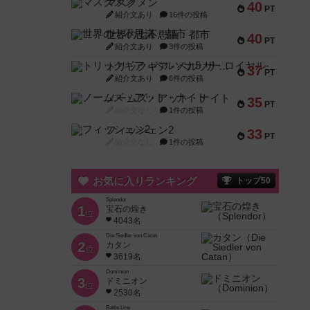
マスクメン
40
PT
紹介文あり
16件の投稿
世界の七不思議：都市
40
PT
紹介文あり
3件の投稿
トリックギア - ペルソナ5 ザ・ロイヤル-
37
PT
紹介文あり
6件の投稿
ノームズ・アット・ナイト
35
PT
紹介文なし
1件の投稿
フィッシェン2
33
PT
紹介文なし
1件の投稿
お気に入りランキング
トップ50
Splendor
1
宝石の煌き
位
4043名
Die Siedler von Catan
2
カタン
位
3619名
Dominion
3
ドミニオン
位
2530名
Battle Line