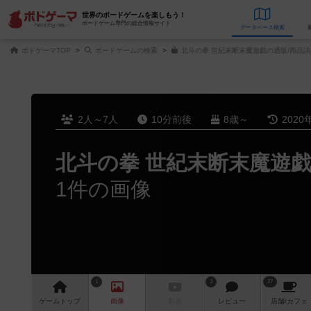
世界のボードゲームを楽しもう！
ボードゲーム専門の総合情報サイト
データベース
検
ボドゲーマTOP
ボードゲームの検索
北斗の拳 世紀末断末魔遊戯の通販/商品詳
2人～7人
10分前後
8歳～
2020
北斗の拳 世紀末断末魔遊
1件の画像
1
3
27
ゲーム
トップ
画像
動画
レビュー
店舗/
カフェ