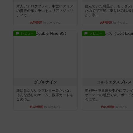
対人アナログプレイ。中世イタリア
住んでいた惑星が、もうダメ
の貴族の権力争いをエリアマジョリ
たので宇宙船に乗り込み脱出
ティで...
が、宇...
約7時間前
by おーちゃん
約8時間前
by うらまこ
レビュー
レビュー
ダブルナイン
コルトエクスプレス
雑に死なないラブレターみたいな、
星7軽〜中量級を中心にプレ
そんな感じのゲーム。数字カードを
ゲーマーの感想です。ボード
１の位...
会にて...
約13時間前
by 深水あどら
約14時間前
by おとん