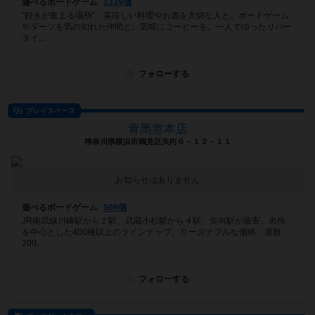
遊べるボードゲーム
1339個
"好きが集まる場所" 美味しい料理やお酒を大切な人と。ボードゲーム
やダーツを気の知れた仲間と。気軽にコーヒーを。一人でゆったりバー
タイ...
フォローする
プレイスペース
青馬堂本店
神奈川県横浜市鶴見区矢向６－１２－１１
お知らせはありません
遊べるボードゲーム
508個
JR南武線川崎駅から２駅、武蔵小杉駅から４駅、矢向駅が最寄。名作
を中心とした400種以上のラインナップ、リーズナブルな価格、席数
200...
フォローする