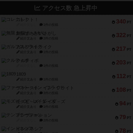
コレクト！
340
PT
紹介文なし
1件の投稿
無限まちがいさがし
322
PT
紹介文あり
2件の投稿
ガルフストライク
217
PT
紹介文あり
1件の投稿
クルティボ
203
PT
紹介文なし
1件の投稿
1809
112
PT
紹介文あり
1件の投稿
ファースト・イン・フライト
108
PT
紹介文あり
3件の投稿
モズビ－ズ・レイダ－ズ
94
PT
紹介文あり
1件の投稿
テンプテーション
79
PT
紹介文なし
2件の投稿
インドネシア
78
PT
紹介文あり
2件の投稿
宵と暁の呪文書
75
PT
紹介文あり
8件の投稿