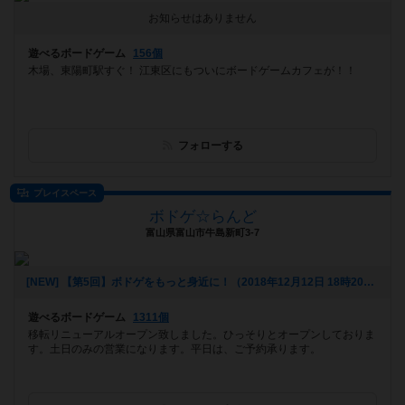
お知らせはありません
遊べるボードゲーム
156個
木場、東陽町駅すぐ！ 江東区にもついにボードゲームカフェが！！
フォローする
プレイスペース
ボドゲ☆らんど
富山県富山市牛島新町3-7
[NEW] 【第5回】ボドゲをもっと身近に！（2018年12月12日 18時20分）
遊べるボードゲーム
1311個
移転リニューアルオープン致しました。ひっそりとオープンしておりま
す。土日のみの営業になります。平日は、ご予約承ります。