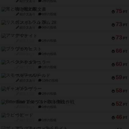
リスボン・トラム 28
73
PT
紹介文あり
9件の投稿
アマナイト
73
PT
紹介文なし
1件の投稿
ブラヴェスト
66
PT
紹介文なし
1件の投稿
スペクタキュラー
60
PT
紹介文なし
1件の投稿
スモールワールド
59
PT
紹介文あり
13件の投稿
ギャンブラー
58
PT
紹介文なし
2件の投稿
Bitter End ブタペスト救出作戦
52
PT
紹介文なし
1件の投稿
ラピード
46
PT
紹介文なし
1件の投稿
ザ・フラッフィー・ライト
44
PT
紹介文なし
0件の投稿
ふたつの城の物語
39
PT