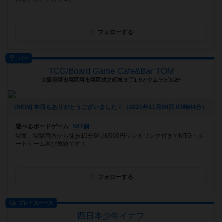
フォローする
バー
TCG/Board Game Cafe&Bar TOM
大阪府堺市堺区堺市堺区戎之町東３丁1-9オクムラビル2F
[NEW] 本日もありがとうございました！（2021年11月08日 03時04分）
遊べるボードゲーム
587個
堺東、堺駅両方から徒歩15分6時間500円ワンドリンク付きでMTG・ボ
ードゲーム遊び放題です！
フォローする
プレイスペース
西日本少年イナフ