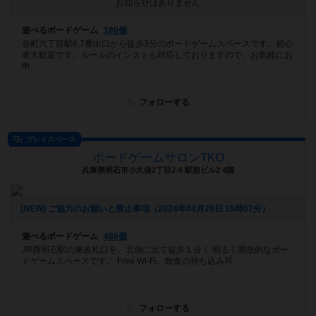
お知らせはありません
遊べるボードゲーム
180個
谷町六丁目駅6,7番出口から徒歩3分のボードゲームスペースです。初心
者大歓迎です。ルールのインストも対応しておりますので、お気軽にお
申...
フォローする
プレイスペース
ボードゲームサロンTKO
兵庫県明石市小久保2丁目2-6 駅前ビル2 4階
[NEW] ご協力のお願いと禁止事項（2024年04月29日 15時07分）
遊べるボードゲーム
486個
JR西明石駅の東改札口を、北側に出て徒歩１分！ 明るく開放的なボー
ドゲームスペースです。 Free Wi-Fi。飲食の持ち込み可。
フォローする