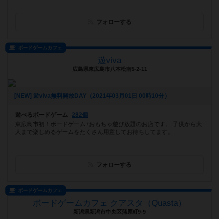
フォローする
ボードゲームカフェ
遊viva
広島県東広島市八本松南5-2-11
[NEW] 遊viva無料開放DAY（2021年03月01日 00時10分）
遊べるボードゲーム
282個
東広島市初！ボードゲーム+おもちゃ遊び放題のお店です。 子供から大
人まで楽しめるゲームをたくさん用意してお待ちしてます。
フォローする
ボードゲームカフェ
ボードゲームカフェ クアスタ（Quasta）
新潟県新潟市中央区蒲原町9-9