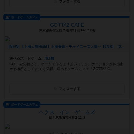
フォローする
ボードゲームカフェ
GOTTA2 CAFE
東京都新宿区西早稲田2丁目16-17 2階
[NEW] 【上海人狼Night】上海蒼龍～チャイニーズ人狼～【2/28】（2018年02月21日 15時29分）
遊べるボードゲーム
793個
GOTTA2の目指す、ゲームで作るよりよいコミュニケーションが体感出
来る場所として 誰でも気軽に遊べるゲームカフェ「GOTTA2 C...
フォローする
ボードゲームカフェ
ヘクス・イン・ゲームズ
福井県敦賀市本町2-12−3