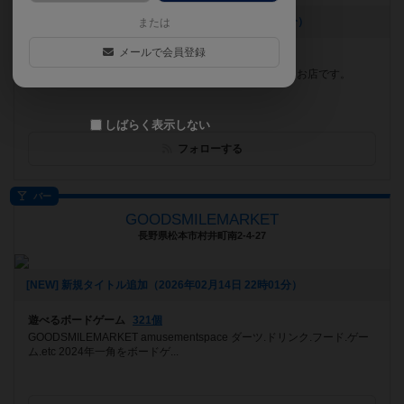
[NEW] 8月カレンダーです（2026年07月20日 21時16分）
または
メールで会員登録
遊べるボードゲーム
522個
広島県向洋駅から徒歩1分！ 気楽にふらっと立ち寄れるお店です。
しばらく表示しない
フォローする
バー
GOODSMILEMARKET
長野県松本市村井町南2-4-27
[NEW] 新規タイトル追加（2026年02月14日 22時01分）
遊べるボードゲーム
321個
GOODSMILEMARKET amusementspace ダーツ.ドリンク.フード.ゲー
ム.etc 2024年一角をボードゲ...