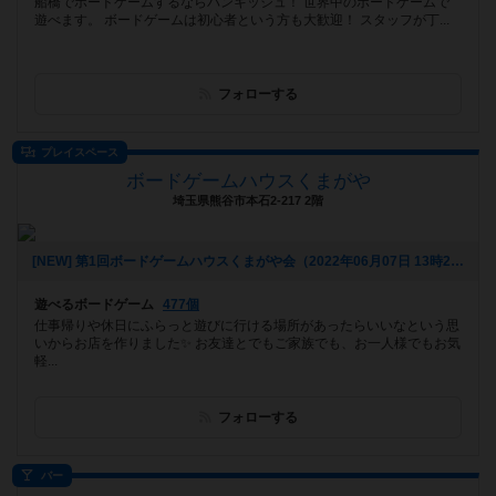
船橋でボードゲームするならバンキッシュ！ 世界中のボードゲームで
遊べます。 ボードゲームは初心者という方も大歓迎！ スタッフが丁...
フォローする
プレイスペース
ボードゲームハウスくまがや
埼玉県熊谷市本石2-217 2階
[NEW] 第1回ボードゲームハウスくまがや会（2022年06月07日 13時27分）
遊べるボードゲーム
477個
仕事帰りや休日にふらっと遊びに行ける場所があったらいいなという思
いからお店を作りました✨ お友達とでもご家族でも、お一人様でもお気
軽...
フォローする
バー