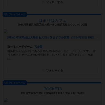
フォローする
プレイスペース
はまりばカフェ
神奈川県横浜市西区桜木町7-45-2 横浜高島タウンハイツ2階
[NEW] 年末年始は大晦日も元日も休まずフル営業（2024年12月29日 20時19分）
遊べるボードゲーム
722個
横浜駅から徒歩8分にある全席相席OKのボードゲームカフェです。 遊
べるボードゲームは700種類以上、おひとり様も歓迎ですので、気軽
に...
フォローする
プレイスペース
POCKET3
大阪府大阪市中央区安堂寺町1丁目3-6 大阪上町ビル802