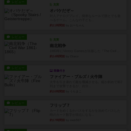
べるゲーム。こんなの子ども...
約11時間前
by おーちゃん
レビュー
充実
南北戦争
1983年にVictory Gamesが出版した『The Civil ...
約14時間前
by Chaco
レビュー
画像付き
ファイアー・ブルズ / 火牛陣
火牛を引き連れて敵を殲滅させる。縦か斜めで前2
列まで攻撃できるが、自分...
約16時間前
by うらまこ
レビュー
フリップ７
カードをめくるかパスをするかを決めてパスした
時のカード数字が得点になる...
約17時間前
by mob567
レビュー
コンセプト
親のプレイヤーがお題を決めて限られたヒントの
中から他のプレイヤーに当て...