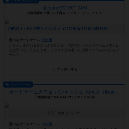
ボードゲームカフェ
喫茶andBG POTJAM
福島県郡山市麓山１丁目４−７エリートビル １０１
[NEW] １１月の予定とイベントと（2022年10月30日 16時10分）
遊べるボードゲーム
519個
オリジナルのカタログにより初めましての方からボードゲームが楽しめ
る空間になっております。シックで落ち着いた店内でくつろぎながらゲ
ームを...
フォローする
プレイスペース
ボードゲームカフェ バンキッシュ 船橋店（BoardGameCafeVANQUiSH FUNABASHI）
千葉県船橋市本町4-41-29ライオンビル3階
お知らせはありません
遊べるボードゲーム
780個