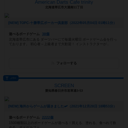
American Darts Cafe trinity
北海道帯広市大通南11丁目
[NEW] TOPC-十勝帯広ポーカー倶楽部（2022年05月04日 01時11分）
遊べるボードゲーム
38個
北海道帯広市にある ダーツバーにて毎週火曜日 ボードゲーム会を行っ
ております。 初心者～上級者まで大歓迎！ インストラクターが...
フォローする
バー
SCREEN
愛知県春日井市若草通3-53
[NEW] 海外からゲームが届きました🛩（2021年12月28日 18時53分）
遊べるボードゲーム
2222個
1500種類以上のボードゲームが遊べる！買える、塗れる、食べれて飲
める、ボドゲカフェ。