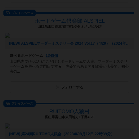
プレイスペース
ボードゲーム倶楽部 ALSPIEL
山口県山口市道場門前1-3-5 オメガビル2F
[NEW] ALSPIELマーダーミステリー会 2024 Vol.17（4/29）（2024年04月01日 19時47分）
遊べるボードゲーム
1348個
山口県内で(たぶん)ここだけ！ボードゲームや人狼、マーダーミステリ
ーゲームを遊べる専門店です★ 声優でもあるアル隊長が店長で、初心
者の...
フォローする
プレイスペース
RUITOMO人狼村
富山県富山市東田地方1丁目4-20
[NEW] 第24回RUITOMO人狼会（2023年08月12日 22時39分）