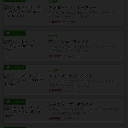
してのレビューです。正体隠...
約4時間前
by toyota
レビュー
充実
ワン・トゥ・ファイブ
とにかくお手軽にすき間時間をうめるゲームとし
て重宝するゲームです。いわ...
約5時間前
by nabekoh
レビュー
充実
エコーズ・オブ・タイム
カードゲームにファイナルファンタジーのアクテ
ィブタイムバトル（もしくは...
約9時間前
by ジェイとと
レビュー
シャット・ザ・ボックス
とてもシンプルなダイスゲーム。2つのダイスを振
って、出目の合計を自分の...
約9時間前
by OSAっち
レビュー
充実
オバケだぞ～
対人アナログプレイ。簡単なルールで誰とでも遊