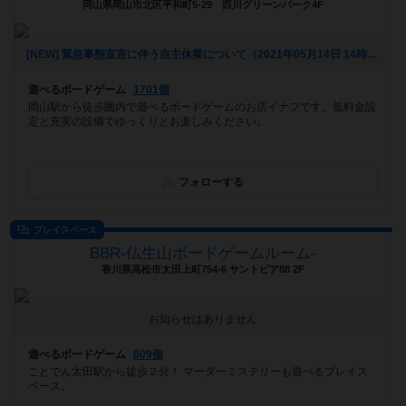
岡山県岡山市北区平和町5-29 西川グリーンパーク4F
[NEW] 緊急事態宣言に伴う自主休業について（2021年05月14日 14時23分）
遊べるボードゲーム
1701個
岡山駅から徒歩圏内で遊べるボードゲームのお店イナフです。低料金設
定と充実の設備でゆっくりとお楽しみください。
フォローする
プレイスペース
BBR-仏生山ボードゲームルーム-
香川県高松市太田上町754-6 サントピア88 2F
お知らせはありません
遊べるボードゲーム
609個
ことでん太田駅から徒歩２分！ マーダーミステリーも遊べるプレイス
ペース。