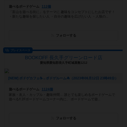
遊べるボードゲーム
112個
「富山を遊べる街に」をテーマに 趣味をコンセプトにしたお店です！
・新たな趣味を探したい人 ・自分の趣味を広げたい人 ・人狼の...
フォローする
プレイスペース
BOOKOFF 長久手グリーンロード店
愛知県愛知郡長久手町城屋敷1212
[NEW] ボドゲカフェ☕️→ボドゲルーム⛺️（2023年06月12日 23時49分）
遊べるボードゲーム
1124個
家族・友人・カップル・趣味仲間… 誰とでも楽しめるボードゲームで
遊べる‼️ 2Fボードゲームコーナー内に、 ボードゲームで遊...
フォローする