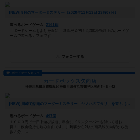
[NEW] 9月のマーダーミステリー（2020年11月13日 23時07分）
遊べるボードゲーム
2161個
「ボードゲームをより身近に」 新潟発＆初！2,200種類以上のボードゲ
ームで遊べるカフェです
フォローする
ボードゲームカフェ
カードボックス矢向店
神奈川県横浜市鶴見区神奈川県横浜市鶴見区矢向5－8－42
[NEW] 川崎で話題のマーダーミステリー「ヤノハのフタリ」を遊ぶ（2020年07月26日 15時36分）
遊べるボードゲーム
497個
１０００円で一日中遊び放題、料金にドリンクーバーも付いて超お
得！！飲食物持ち込み自由です。川崎駅から2駅の南武線矢向駅から徒
歩３分、ス...