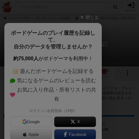
ログイン
閉じる
ボドゲーマTOP
ボードゲームの検索
北斗の拳 世紀末断末魔遊戯の通販/商品詳
ボードゲームのプレイ履歴を記録し
て、
北斗の拳 世紀末断末魔遊戯
自分のデータを管理しませんか？
27店のカフェ/スペースが提供中
約75,000人
がボドゲーマを利用中！
遊んだボードゲームを記録する
1
3
27
トップ
画像
動画
レビュー
カフェ
気になるゲームのレビューを読む
北斗の拳 世紀末断末魔遊戯で遊ぶことができるボードゲームカフェ・プレイ
お気に入り作品・所有リストの共
スペースが27店登録されています。公開プロフィールの都道府県が設定され
たアカウントでログインすると、同じ都道府県内の店舗に絞り込むボタンが
有
表示されます。
ログイン / 会員登録（10秒）
プレイスペース
Google
X
ボードゲームサロン Play on
広島県安芸郡府中町青崎南5-1 かんたろうビル2B
Apple
Facebook