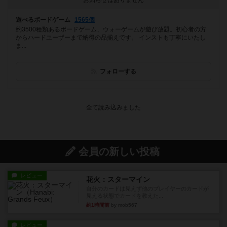
お知らせはありません
遊べるボードゲーム
1565個
約3500種類あるボードゲーム、ウォーゲームが遊び放題。初心者の方
からハードユーザーまで納得の品揃えです。 インストも丁寧にいたし
ま...
フォローする
会員の新しい投稿
レビュー
花火：スターマイン
自分のカードは見えず他のプレイヤーのカードが
見える状態でカードを教えた...
約1時間前
by mob567
レビュー
充実
アンダー・ザ・テーブラー
笑えるバカゲームを集めているライトゲーマーと