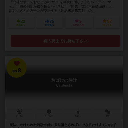
「北斗の拳」でおなじみの“ザコ”を爽快に倒しまくるパーティーゲー
ム。一瞬の判断が鍵を握るハイスピード勝負「世紀末百裂遊戯」と、
駆け引きと読み合いが交錯する「世紀末無想遊戯」の...
22
75
9
87
興味あり
経験あり
お気に入り
持ってる
再入荷までお待ち下さい
8
No.
おばけの時計
Geisteruhr
2～4人
5～15分
5歳～
4件
魔法にかけられた時計の針に振り落とされずにできるだけ多くのおば