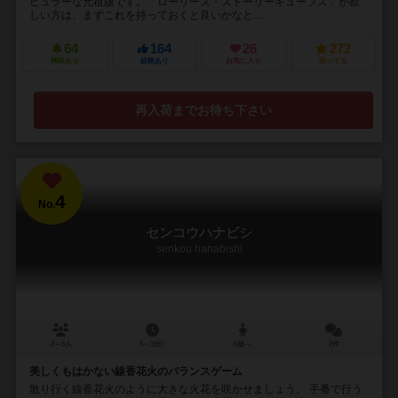
ピュラーな元祖版です。「ローリーズ・ストーリーキューブス」が欲
しい方は、まずこれを持っておくと良いかなと...
64
164
26
272
興味あり
経験あり
お気に入り
持ってる
再入荷までお待ち下さい
4
No.
センコウハナビシ
senkou hanabishi
2～6人
5～15分
6歳～
2件
美しくもはかない線香花火のバランスゲーム
散り行く線香花火のように大きな火花を咲かせましょう。 手番で行う