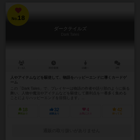
18
No.
ダークテイルズ
Dark Tales
2～4人
30分前後
14歳～
2件
人やアイテムなどを駆使して、物語をハッピーエンドに導くカードゲ
ーム
この「Dark Tales」で、プレイヤーは物語の作者や語り部のように振る
舞い、人物や魔法やアイテムなどを駆使して勝利点を一番多く集める
ことによりハッピーエンドを目指します。...
18
32
4
42
興味あり
経験あり
お気に入り
持ってる
通販の取り扱いがありません