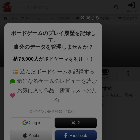
ログイン
閉じる
ボドゲーマTOP
ボードゲームの検索
ご存知うんちの背比べ
次のおすす
ボードゲームのプレイ履歴を記録し
て、
ご存知うんちの背比べ
自分のデータを管理しませんか？
次のおすすめボードゲーム
約75,000人
がボドゲーマを利用中！
遊んだボードゲームを記録する
6
3
10
トップ
画像
動画
レビュー
カフェ
気になるゲームのレビューを読む
『ご存知うんちの背比べ』が好きな方へのおすすめ
お気に入り作品・所有リストの共
このゲームのトップページで投票された「プレイ感の評価」をもとに、傾向
有
が近いボードゲームをランキング形式で紹介します。
※リストには一定の投票数がある作品のみを表示しています
ログイン / 会員登録（10秒）
Google
X
Apple
Facebook