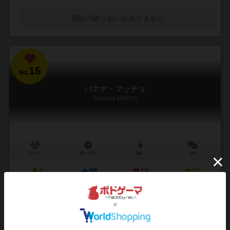
通販の取り扱いがありません
15
No.
バナナ・マッチョ
Banana Matcho
3～6人
20～30分
6歳～
3件
8
98
18
31
興味あり
経験あり
お気に入り
持ってる
通販の取り扱いがありません