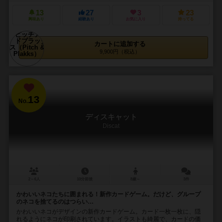
13
27
3
23
興味あり
経験あり
お気に入り
持ってる
カートに追加する
9,900円（税込）
13
No.
ディスキャット
Discat
2～6人
10分前後
8歳～
3件
かわいいネコたちに囲まれる！新作カードゲーム。だけど、グループ
のネコを捨てるのはつらい…
かわいいネコがデザインの新作カードゲーム。カード一枚一枚に、隠
れるようにネコが印刷されています。イラストも綺麗で、カードの価