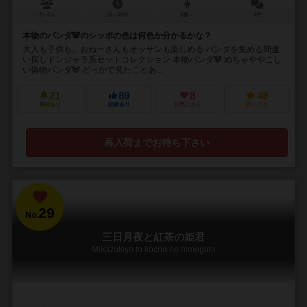
2～6人
15～30分
6歳～
4件
本物のパンダ🐼のシッポの色は何色か分かるかな？
大人も子供も、おねーさんもオッサンも楽しめる パンダを集める間違
い探しドンジャラ系セットコレクション 本物パンダ🐼 めちゃややこし
い偽物パンダ🐼 どっかで見たことあ...
21
89
8
49
興味あり
経験あり
お気に入り
持ってる
再入荷までお待ち下さい
29
No.
三日月夜と紅茶の姫君
Mikazukiyo to kocha no himegimi