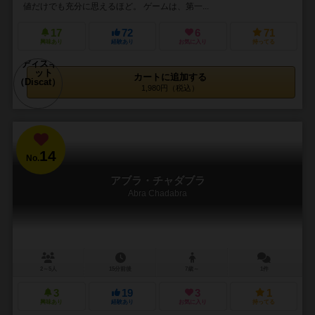
値だけでも充分に思えるほど。 ゲームは、第一...
17
72
6
71
興味あり
経験あり
お気に入り
持ってる
カートに追加する
1,980円（税込）
14
No.
アブラ・チャダブラ
Abra Chadabra
2～5人
15分前後
7歳～
1件
3
19
3
1
興味あり
経験あり
お気に入り
持ってる