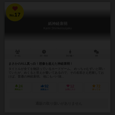
17
No.
紙神経衰弱
Kami Shinkeisuijaku
4～8人
10～30分
2017歳～
3件
まさかのALL真っ白！想像を超えた神経衰弱！
タイトルが全てを物語っているカードゲーム。 めっちゃむずいと聞い
ていたが、めくると答えが書いてあるので、その名前さえ把握してお
けば、普通の神経衰弱。 他にもババ抜...
24
92
12
72
興味あり
経験あり
お気に入り
持ってる
通販の取り扱いがありません