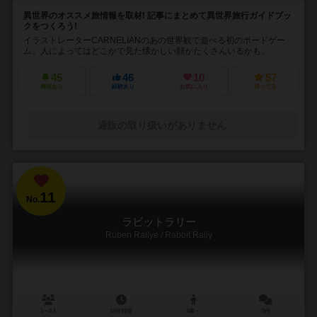
異世界のオススメ旅情報を取材! 記事にまとめて異世界旅行ガイドブッ
クをつくろう!
イラストレーターCARNELIANのあの世界観で遊べる初のボードゲー
ム。人によってはどこかで見た懐かしい顔がたくさんいるかも。
45
46
10
57
興味あり
経験あり
お気に入り
持ってる
通販の取り扱いがありません
11
No.
ラビットラリー
Ruben Rallye / Rabbit Rally
2～4人
15分前後
4歳～
3件