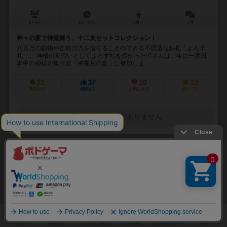
2～4人
10～45分
8歳～
1件
神々の宴で神楽舞う、十二支セットコレクション！
八百万の動物や自然の力を借りることのできる不思議なお札「よろず
札」。 神様の見習いとしてよろず札を授かった皆さんは、年に一度日
本中の神様が集う宴「神在月の宴」に参加しま...
21
37
10
32
興味あり
経験あり
お気に入り
持ってる
通販の取り扱いがありません
32
No.
ワイルド：セレンゲティ
Wild: Serengeti