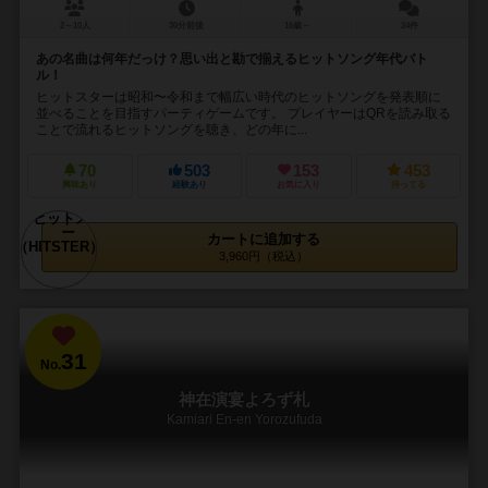
2～10人
30分前後
16歳～
24件
あの名曲は何年だっけ？思い出と勘で揃えるヒットソング年代バト
ル！
ヒットスターは昭和〜令和まで幅広い時代のヒットソングを発表順に
並べることを目指すパーティゲームです。 プレイヤーはQRを読み取る
ことで流れるヒットソングを聴き、どの年に...
70
503
153
453
興味あり
経験あり
お気に入り
持ってる
カートに追加する
3,960円（税込）
31
No.
神在演宴よろず札
Kamiari En-en Yorozufuda