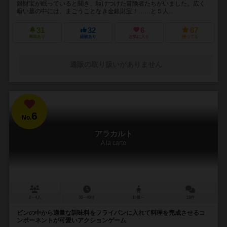
銀財宝が眠っていると聞き、駆けつけた冒険者たちがいました。広く
暗い墓の中には、まごうことなき金銀財宝！……と５人...
31
32
6
67
興味あり
経験あり
お気に入り
持ってる
通販の取り扱いがありません
6
No.
アラカルト
A la carte
2～4人
30～40分
10歳～
15件
ビンの中から適量な調味料をフライパンに入れて料理を完成させるコ
ンポーネントが可愛いアクションゲーム