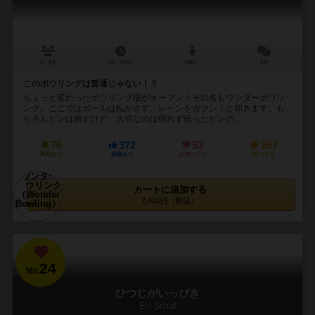
2～6人
15～20分
8歳～
6件
このボウリングは普通じゃない！？
ちょっと変わったボウリング場がオープン！その名もワンダーボウリ
ング。ここではボールは転がさず、レーンをガツン！と叩きます。も
ちろんピンは倒すけど、大切なのは倒れず残ったピンの...
76
372
53
257
興味あり
経験あり
お気に入り
持ってる
カートに追加する
2,420円（税込）
24
No.
ひつじがいっぴき
Ein Schaf