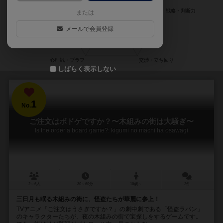
または
メールで会員登録
しばらく表示しない
1
No.
ご注文はボドゲですか？〜木組みの街は大騒ぎ〜
Is the order a board game?: kigumi no machi ha osawagi
2～6人
30～60分
10歳～
2件
三日月も眠る木組みの街に、怪盗たちが華麗に参上！
TVアニメ「ご注文はうさぎですか？」の劇中劇である「怪盗ラパン」
のキャラクターたちが、夜の木組みの街で宝探しをするゲームです。