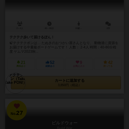
2～4人
40～80分
10歳～
2件
テクテク歩いて届けるぽん！
🍃テクテクポンは… たぬきのおつかい屋さんとなり、 動物達に資源を
お届けする中量級ボードゲームです！ 人数： 2-4人 時間：40-80分程
度 ゲムマ2023秋...
21
52
9
42
興味あり
経験あり
お気に入り
持ってる
カートに追加する
3,850円（税込）
27
No.
ビルドウォー
Build War