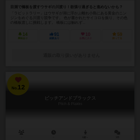
目測で橋板を渡すウサギの川渡り！欲張り過ぎると進めないかも？
「ラビットラリー」はウサギが湖に浮かぶ離れ小島にある黄金のニン
ジンをめぐる川渡り競争です。 色が書かれたサイコロを振り、その色
の橋板渡しに挑戦します。 橋板には触れず...
14
91
10
59
興味あり
経験あり
お気に入り
持ってる
通販の取り扱いがありません
12
No.
ピッチアンドプラックス
Pitch & Plakks
－
－
6歳～
1件