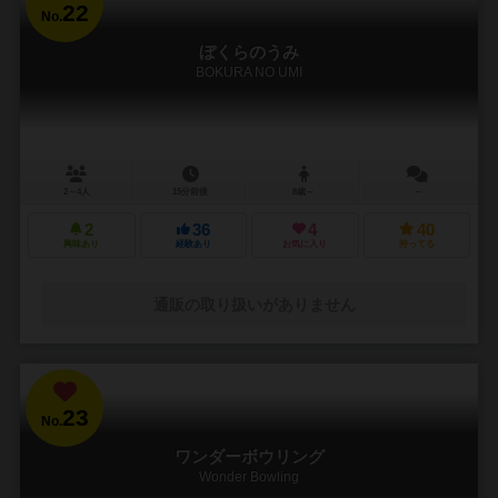
22
No.
ぼくらのうみ
BOKURA NO UMI
2～4人
15分前後
8歳～
－
2
36
4
40
興味あり
経験あり
お気に入り
持ってる
通販の取り扱いがありません
23
No.
ワンダーボウリング
Wonder Bowling