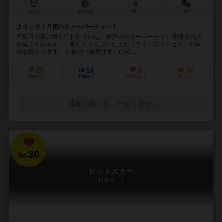
2～4人
40分前後
7歳～
1件
ようこそ！月夜のティーパーティへ！
三日月の夜に執り行われるのは、秘密のティーパーティ！ 用意された
お菓子と紅茶を、一番たくさん頂いた人が『ティープリンセス』の栄
誉を授かります。 前作の『箱庭少女』に登...
25
14
3
36
興味あり
経験あり
お気に入り
持ってる
通販の取り扱いがありません
30
No.
ヒットスター
HITSTER