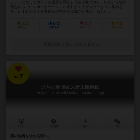
シェフになってコンロの温度を調節し巧みに味付けし、いろいろな料
理を作っていくボードゲーム。いずれか１人がスターを３つ集める
か、いずれか１人が５種類の料理を完成させるか、新しい...
212
642
117
443
興味あり
経験あり
お気に入り
持ってる
通販の取り扱いがありません
7
No.
北斗の拳 世紀末断末魔遊戯
Hokutonoken seikimatudanmatumauugi
2～7人
10分前後
8歳～
3件
真の強者を決める戦い。