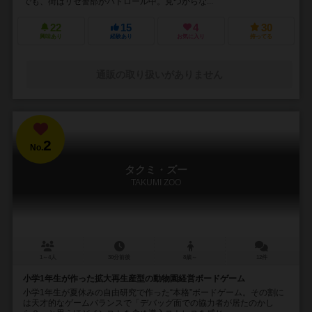
でも、街はリゼ警部がパトロール中。見つからな...
22
15
4
30
興味あり
経験あり
お気に入り
持ってる
通販の取り扱いがありません
2
No.
タクミ・ズー
TAKUMI ZOO
1～4人
30分前後
8歳～
12件
小学1年生が作った拡大再生産型の動物園経営ボードゲーム
小学1年生が夏休みの自由研究で作った“本格”ボードゲーム。その割に
は天才的なゲームバランスで「デバッグ面での協力者が居たのかし