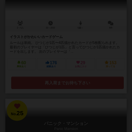
2～5人
10～20分
5歳～
8件
イラストがかわいいカードゲーム
ルールは単純。 ひつじが1匹〜4匹描かれたカードが5枚配られます。
最初のプレイヤーは「ひつじが1匹」と言ってひつじが1匹描かれたカ
ードを出します。 次のプレイヤーは「...
60
176
29
153
興味あり
経験あり
お気に入り
持ってる
再入荷までお待ち下さい
25
No.
パニック・マンション
Panic Mansion