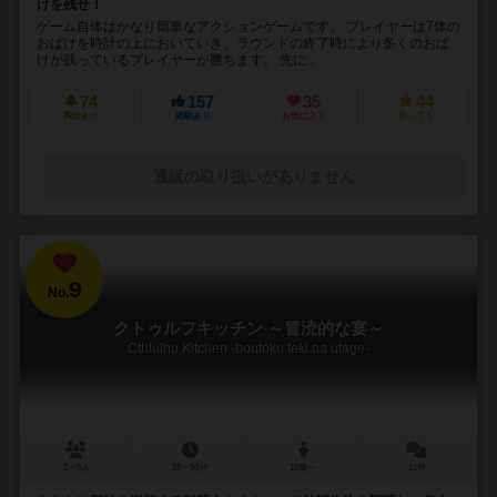
けを残せ！
ゲーム自体はかなり簡単なアクションゲームです。 プレイヤーは7体の
おばけを時計の上においていき、ラウンドの終了時により多くのおば
けが残っているプレイヤーが勝ちます。 先に...
74
157
35
44
興味あり
経験あり
お気に入り
持ってる
通販の取り扱いがありません
9
No.
クトゥルフキッチン ～冒涜的な宴～
Cthlulhu Kitchen -boutoku teki na utage-
2～5人
20～50分
10歳～
11件