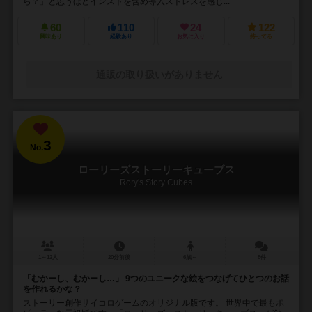
ら？」と思うほどインストを含め導入ストレスを感じ...
60
110
24
122
興味あり
経験あり
お気に入り
持ってる
通販の取り扱いがありません
3
No.
ローリーズストーリーキューブス
Rory's Story Cubes
1～12人
20分前後
6歳～
8件
「むかーし、むかーし…」 9つのユニークな絵をつなげてひとつのお話
を作れるかな？
ストーリー創作サイコロゲームのオリジナル版です。 世界中で最もポ