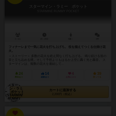
スターマイン・ラミー ポケット
STARMINE RUMMY POCKET
1～2人
15～20分
9歳～
2件
フィナーレまで一気に花火を打ち上げろ。 役を揃えてつくる仕掛け花
火。
＜ストーリー＞ 多数の花火を絶え間なく打ち上げる。 鳴り続ける笛の
音と立ち込める煙。そして予想よりもはるか上空に轟く光と轟音。 ス
ターマインは、複数の花火を連結して...
24
14
4
39
興味あり
経験あり
お気に入り
持ってる
カートに追加する
2,200円（税込）