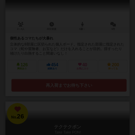
2～4人
20分前後
6歳～
6件
個性あるコマたちが大暴れ
立体的な8部屋に区切られた個人ボード。指定された部屋に指定された
コマ（蛇や冒険者、お宝など）だけを入れることが目的。揺すったり
傾けたり白熱すること間違いなし！
126
454
40
200
興味あり
経験あり
お気に入り
持ってる
再入荷までお待ち下さい
26
No.
テクテクポン
Take Take PON!