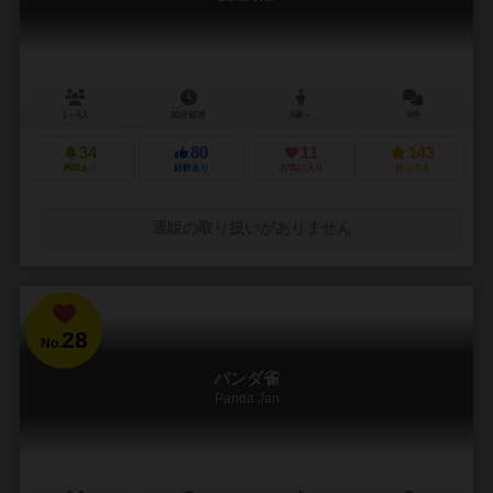
1～4人
30分前後
8歳～
6件
34
80
11
143
興味あり
経験あり
お気に入り
持ってる
通販の取り扱いがありません
28
No.
パンダ雀
Panda Jan