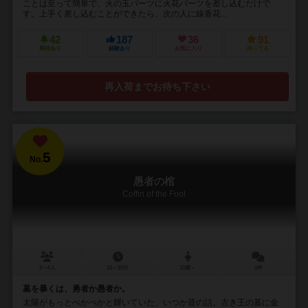
ことは至って簡単で、火の玉パーツに火花パーツを差し込むだけで
す。上手く差し込むことができたら、次の人に線香花...
42
187
36
91
興味あり
経験あり
お気に入り
持ってる
再入荷までお待ち下さい
5
No.
愚者の棺
Coffin of the Fool
2～6人
15～25分
10歳～
1件
墓を暴くは、勇者か愚者か。
太陽がもっとぺかぺかと輝いていた、いつか昔の話。古き王の墓に金