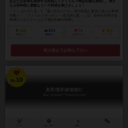
あなたは邪神を崇拝する料理人！クトゥルフ神話生物を調理し、偉大
なる邪神様に素敵なコース料理を捧げましょう！
「ミ＝ゴのカニ玉」? 「這い出るスフレ」等の狂気と驚喜に富んだ料理
の数々！ 『クトゥルフキッチン ～冒涜的な宴～』は、邪神を崇拝する
料理人となりクトゥルフ神話生物を調理し、...
169
424
74
361
興味あり
経験あり
お気に入り
持ってる
再入荷までお待ち下さい
10
No.
異界/境界/鉄道旅行
Ikai / Kyokai / Tetsudoryoko
2～4人
30～45分
8歳～
－