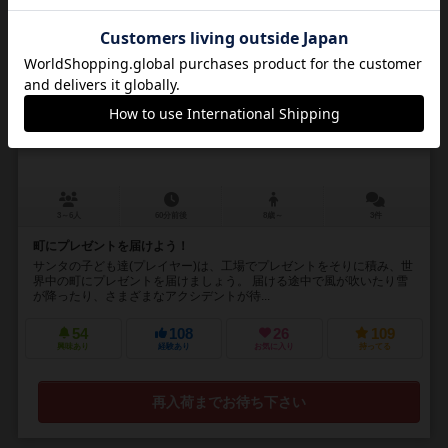
16
No.
サンタキッズ
Santa Kids
3～6人
60分前後
8歳～
3件
町にプレゼントを届けよう！
サンタの子ども達(プレイヤー)は、工場でプレゼントをそりに積み、世
界中の町にプレゼントを届けましょう。 届ける途中で風が吹いたり雪
が降ったり、さまざまなアクシデントが待...
54
108
26
109
興味あり
経験あり
お気に入り
持ってる
再入荷までお待ち下さい