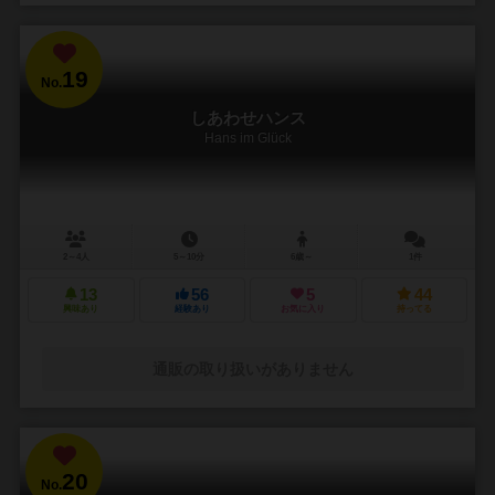
19
No.
しあわせハンス
Hans im Glück
2～4人
5～10分
6歳～
1件
13
56
5
44
興味あり
経験あり
お気に入り
持ってる
通販の取り扱いがありません
20
No.