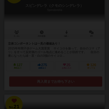
スピンデレラ（クモのシンデレラ）
Spinderella
2～4人
20分前後
6歳～
8件
立体コンポーネントは一見の価値あり！
2015年年間子供ゲーム大賞受賞 サイコロを振って、自分のコマ（ア
リ）をすべて反対側のゴール地点に進めることが目的です。 自分の
番になったら緑・茶・白の3個のサイコロ...
127
275
25
126
興味あり
経験あり
お気に入り
持ってる
再入荷までお待ち下さい
21
No.