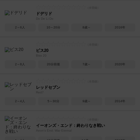
ドデリド
Do De Li Do
2～6人
10～20分
8歳～
2016年
ビス20
Biss 20
2～8人
20分前後
7歳～
2020年
レッドセブン
Red7
2～4人
5～30分
9歳～
2014年
イーオンズ・エンド：終わりなき戦い
Aeon's End: War Eternal