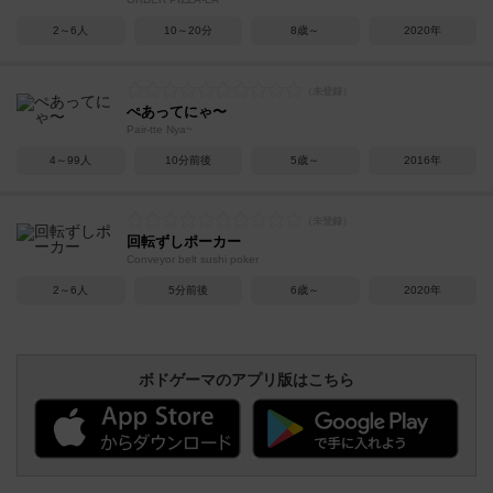
2～6人
10～20分
8歳～
2020年
ぺあってにゃ〜
Pair-tte Nya~
4～99人
10分前後
5歳～
2016年
回転ずしポーカー
Conveyor belt sushi poker
2～6人
5分前後
6歳～
2020年
ボドゲーマのアプリ版はこちら