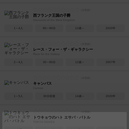
西フランク王国の子爵
Viscounts of the West Kingdom
1～4人
60～90分
12歳～
2020年
レース・フォー・ザ・ギャラクシー
Race for the Galaxy
2～4人
30～60分
12歳～
2007年
キャンバス
Canvas
1～5人
30分前後
14歳～
2020年
トウキョウのハト エサバ・バトル
TOKYO DOVES