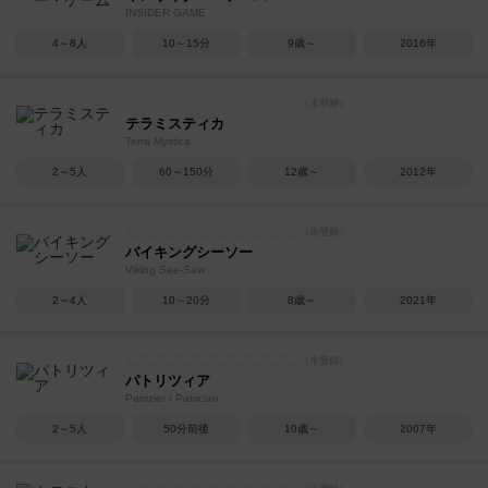
INSIDER GAME
4～8人
10～15分
9歳～
2016年
テラミスティカ
Terra Mystica
2～5人
60～150分
12歳～
2012年
バイキングシーソー
Viking See-Saw
2～4人
10～20分
8歳～
2021年
パトリツィア
Patrizier / Patrician
2～5人
50分前後
10歳～
2007年