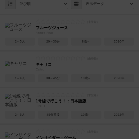
フルーツジュース
Fabled Fruit
2～5人
20～30分
8歳～
2016年
キャリコ
Calico
1～4人
30～45分
13歳～
2020年
1号線で行こう！：日本語版
LINIE1
2～5人
45分前後
10歳～
2022年
インサイダー・ゲーム