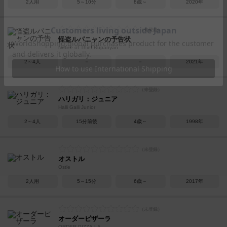
2人用
5～10分
8歳～
2020年
怪盗ルパニャンの予告状
Notice of Thief Rupanyan
2～4人
－
－
2021年
ハリガリ：ジュニア
Halli Galli Junior
2～4人
15分前後
4歳～
1998年
オストル
Ostle
2人用
5～15分
6歳～
2017年
オーダーピザーラ
ORDER PIZZA-LA