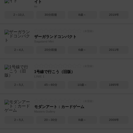
イト
ito
2～10人
30分前後
8歳～
2019年
ザーガランドコンパクト
Sagaland Mini
2～4人
20分前後
6歳～
2011年
1号線で行こう（旧版）
LINIE 1
2～5人
45～60分
10歳～
1995年
モダンアート：カードゲーム
Masters Gallery
2～5人
20～30分
8歳～
2009年