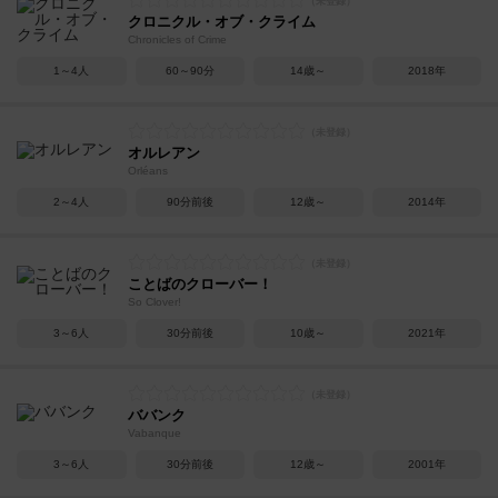
クロニクル・オブ・クライム
Chronicles of Crime
1～4人
60～90分
14歳～
2018年
オルレアン
Orléans
2～4人
90分前後
12歳～
2014年
ことばのクローバー！
So Clover!
3～6人
30分前後
10歳～
2021年
ババンク
Vabanque
3～6人
30分前後
12歳～
2001年