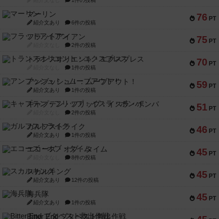
紹介文なし
1件の投稿
マーリン
76
PT
紹介文あり
6件の投稿
フラットアイアン
75
PT
紹介文なし
2件の投稿
トランスオリエント・エクスプレス
70
PT
紹介文なし
1件の投稿
アンブッシュ！：ムーブアウト！
59
PT
紹介文あり
1件の投稿
キャプテン・フリップ：イスラ・ボンバ
51
PT
紹介文なし
2件の投稿
ガルフストライク
46
PT
紹介文あり
1件の投稿
エコーズ・オブ・タイム
45
PT
紹介文なし
8件の投稿
スカルキング
45
PT
紹介文あり
12件の投稿
海兵隊
45
PT
紹介文あり
1件の投稿
Bitter End ブタペスト救出作戦