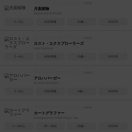
月面探険
MOON ADVENTURE
2～5人
40分前後
10歳～
2021年
ロスト・エクスプローラーズ
Lost Explorers
2～4人
40分前後
10歳～
2021年
アロハバーガー
ALOHA! BURGER
2～4人
15分前後
6歳～
2020年
カートグラファー
Cartographers: A Roll Player Tale
1～100人
30～45分
10歳～
2019年