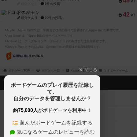
45
PT
紹介文なし
1件の投稿
ドコジャン
42
PT
紹介文あり
10件の投稿
※Apple、Apple のロゴ は、米国および他の国々で登録されたApple Inc.の商標です。
※App Store は、Apple Inc.のサービスマークです。
※Android は、グーグル インコーポレイテッドの商標または登録商標です。
※Google Play とそのロゴは、Google Inc.の商標または登録商標です。
閉じる
ボドゲーマTOP
ボドとも一覧
Katsumi Egawa
マイボードゲーム
ボドゲーマTOP
ボードゲームのプレイ履歴を記録し
て、
ボードゲームを検索する
自分のデータを管理しませんか？
約75,000人
がボドゲーマを利用中！
ボードゲームの新着レビュー
遊んだボードゲームを記録する
ボードゲーム会情報
気になるゲームのレビューを読む