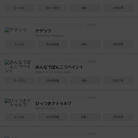
1～4人
20～30分
8歳～
2021年
ナゲッツ
Armadöra / Nuggets
2～4人
30分前後
8歳～
2003年
みんなでぽんこつペイント
Minna de ponkotsu paint
3～12人
10分前後
6歳～
2017年
ひっつきクトゥルフ
Sticky Cthulhu
2～6人
15分前後
6歳～
2021年