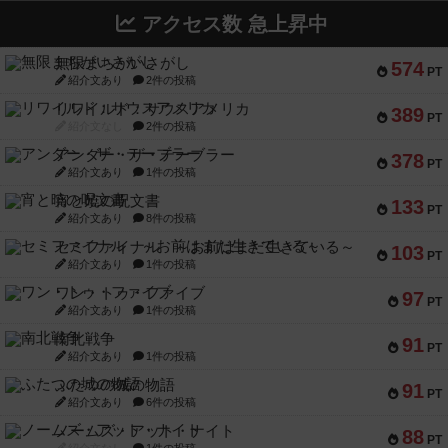
アクセス数 急上昇中
無限まちがいさがし
574
PT
紹介文あり
2件の投稿
リワイルド：サウスアメリカ
389
PT
紹介文なし
2件の投稿
アンダー・ザ・テーブラー
378
PT
紹介文あり
1件の投稿
宵と暁の呪文書
133
PT
紹介文あり
8件の投稿
セミファイナル ～お前はまだ生きている～
103
PT
紹介文あり
1件の投稿
ワン・トゥ・ファイブ
97
PT
紹介文あり
1件の投稿
南北戦争
91
PT
紹介文あり
1件の投稿
ふたつの城の物語
91
PT
紹介文あり
6件の投稿
ノームズ・アット・ナイト
88
PT