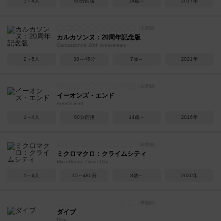
1～4人
60分前後
14歳～
2017年
カルカソンヌ：20周年記念版
Carcassonne 20th Anniversary
2～5人
30～45分
7歳～
2021年
イーオンズ・エンド
Aeon's End
1～4人
60分前後
14歳～
2016年
ミクロマクロ：クライムシティ
MicroMacro: Crime City
1～4人
15～480分
8歳～
2020年
ダイブ
Dive