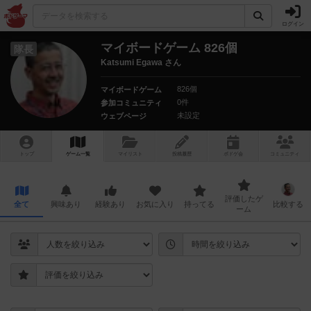
ログイン
マイボードゲーム 826個
隊長
Katsumi Egawa さん
826個
マイボードゲーム
0件
参加コミュニティ
未設定
ウェブページ
トップ
ゲーム一覧
マイリスト
投稿履歴
ボ
ドゲ
会
コミュニティ
評価したゲ
全て
興味あり
経験あり
お気に入り
持ってる
比較する
ーム