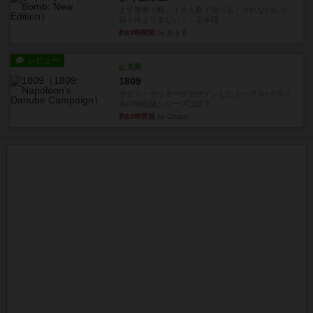
まず簡単で軽い！大人数で遊べる！それなのに小
箱！何より楽しい！！正体隠...
約19時間前
by あまる
レビュー
充実
1809
ケビン・ザッカーがデザインした１ヘクス=２マイ
ルの戦役級シリーズは以下...
約19時間前
by Chaco