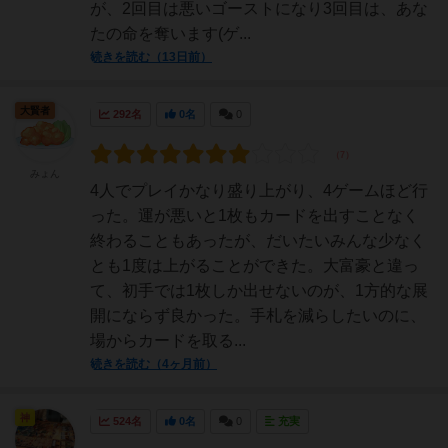
が、2回目は悪いゴーストになり3回目は、あな
たの命を奪います(ゲ...
続きを読む（13日前）
大賢者
292名
0名
0
みょん
4人でプレイかなり盛り上がり、4ゲームほど行
った。運が悪いと1枚もカードを出すことなく
終わることもあったが、だいたいみんな少なく
とも1度は上がることができた。大富豪と違っ
て、初手では1枚しか出せないのが、1方的な展
開にならず良かった。手札を減らしたいのに、
場からカードを取る...
続きを読む（4ヶ月前）
神
524名
0名
0
充実