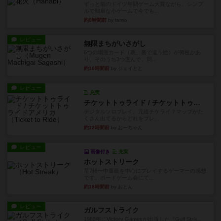
ずっと前のドイツ年間ゲーム大賞ながら、シンプ
ルで簡単な小ゲームで今でも...
約8時間前
by tamio
レビュー
無限まちがいさがし
6つの場面カード（表、裏で違う絵）が何枚かあ
り、そのうち3つ選んで、同...
約10時間前
by ジェイとと
レビュー
充実
チケットトゥライド / チケットトゥライドアメリカ
デジタルソロプレイ。元祖チケライ？マップがた
くさん出てるからどれをプレ...
約12時間前
by おーちゃん
レビュー
画像付き
充実
ホットストリーク
星7軽〜中量級を中心にプレイするゲーマーの感想
です。ボードゲーム会にて...
約18時間前
by おとん
レビュー
ガルフストライク
1983年にVictory Gamesが出版した『Gulf Strik...