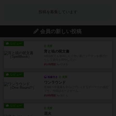
投稿を募集しています
会員の新しい投稿
レビュー
充実
宵と暁の呪文書
4/5点呪文を修得したり使い魔にトークンを捧げた
りして得点を増やしてい...
約1時間前
by ワタル
レビュー
画像付き
充実
ワンラウンド
星5軽〜中量級を中心にプレイするゲーマーの感想
です。今回はボードゲーム...
約5時間前
by おとん
レビュー
充実
花火