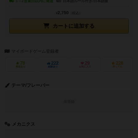
1～2営業日以内に発送
日本語ルール付き/日本語版
2,750
¥
（税込）
カートに追加する
マイボードゲーム登録者
78
222
29
228
興味あり
経験あり
お気に入り
持ってる
テーマ/フレーバー
未登録
メカニクス