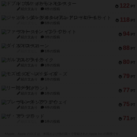
ドブル：ポケットモンスター
122
PT
紹介文あり
4件の投稿
ジャンヌ・ダルク-オルレアン ドロー＆ライト
118
PT
紹介文なし
5件の投稿
ファースト・イン・フライト
94
PT
紹介文あり
3件の投稿
ダイススローン
88
PT
紹介文なし
1件の投稿
ガルフストライク
80
PT
紹介文あり
1件の投稿
モズビ－ズ・レイダ－ズ
79
PT
紹介文あり
1件の投稿
リー対グラント
77
PT
紹介文あり
1件の投稿
ブレーキング・アウェイ
75
PT
紹介文あり
4件の投稿
ザ・フラッド
71
PT
紹介文なし
1件の投稿
※Apple、Apple のロゴ は、米国および他の国々で登録されたApple Inc.の商標です。