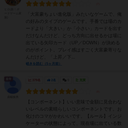
ヒロ(新！ボ
ードゲーム家
「大富豪ちょい進化版」みたいなゲームで、俺
族)
の好みのタイプのゲームです。手番では場のカ
ードより「大きい」か「小さい」カードを出す
だけなんだけど、どっち方向に出せるかは場に
出ている矢印カード（UP／DOWN）が決める
のがポイント。プレイ感はすごく大富豪寄りな
んだけど、「上昇／下...
続きを読む（5ヶ月前）
皇帝
379名
2名
0
充実
肩幅狭男
【コンポーネント】いい意味で金額に見合わな
いレベルの素晴らしいコンポーネントです。お
化けのコマがかわいいです。【ルール】インジ
ケーターの状態によって、現在場に出ている数