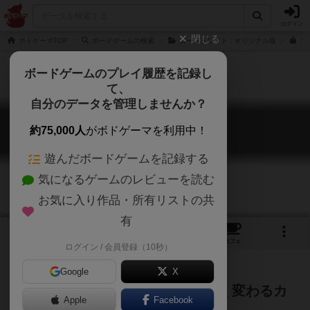
ログイン
閉じる
ボドゲーマTOP
ボードゲームの検索
ゴーストリフト：オリジナル版
ゴ
ボードゲームのプレイ履歴を記録し
て、
自分のデータを管理しませんか？
ゴーストリフト
約75,000人
がボドゲーマを利用中！
Ghost Lift
遊んだボードゲームを記録する
気になるゲームのレビューを読む
お気に入り作品・所有リストの共
有
2
5
42
トップ
画像
動画
レビュー
カフェ
ログイン / 会員登録（10秒）
Google
X
上がったり下がったりめまぐるしく変わるカ
Apple
Facebook
ードの強さに翻弄される