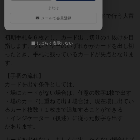
または
１～１０が６枚ずつ、計６０枚のカードで行う大富
メールで会員登録
豪系（ゴーアウト）ゲームです。
初期手札を６枚とし、カード出し切りの１抜けを目
しばらく表示しない
指します。プレイヤーのいずれかがカードを出し切
ったとき、手札に残っているカードが失点となりま
す。
【手番の流れ】
カードを出す条件としては、
・場にカードがない場合は、任意の数字1枚で出す
・場のカードに重ねて出す場合は、現在場に出てい
るカード枚数＋１枚まで追加することができる
・インジケーター（後述）に従った数字を出す
があります。
カードを出せない、もしくは出したくない場合はパ