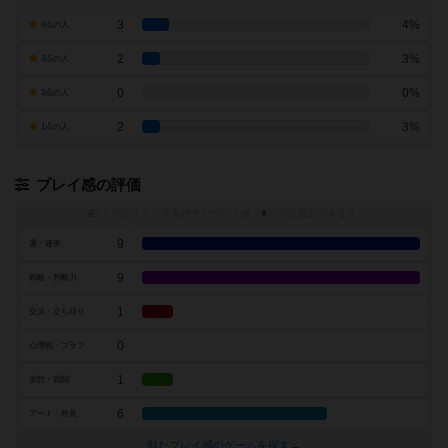
3
4%
4点の人
2
3%
3点の人
0
0%
2点の人
2
3%
1点の人
プレイ感の評価
トグルスイッチを押すとプレイ感（
※
）の投票ができます
9
運・確率
9
戦略・判断力
1
交渉・立ち回り
0
心理戦・ブラフ
1
攻防・戦闘
6
アート・外見
似たプレイ感のゲームを探す→