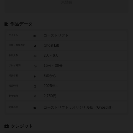
未登録
作品データ
ゴーストリフト
タイトル
Ghost Lift
原題・英題表記
2人～6人
参加人数
15分～30分
プレイ時間
8歳から
対象年齢
2025年～
発売時期
2,750円
参考価格
ゴーストリフト：オリジナル版（Ghost lift）
関連作品
クレジット