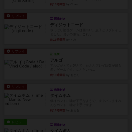
約19時間前
by Chaco
リプレイ
画像付き
ディジットコード
やっぱり論理ゲームは面白い。息子とリプレイし
ました。息子の勝ち。これリ...
約19時間前
by くみ
リプレイ
充実
アルゴ
アルゴがとても好きで、たぶんプレイ回数が最も
多いゲームです。なんといっ...
約19時間前
by おとん
リプレイ
画像付き
タイムボム
僕はホントに嘘が下手なようで、すぐバレますみ
んなホント、嘘が上手ですよ...
約19時間前
by あまる
レビュー
画像付き
タイムボム