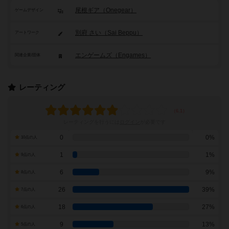
尾根ギア（Onegear）
ゲームデザイン
別府 さい（Sai Beppu）
アートワーク
エンゲームズ（Engames）
関連企業/団体
レーティング
レーティングを行うには
ログイン
が必要です
0
0%
10点の人
1
1%
9点の人
6
9%
8点の人
26
39%
7点の人
18
27%
6点の人
9
13%
5点の人