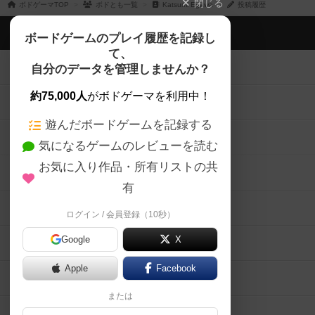
閉じる
ボドゲーマTOP
ボドとも一覧
Katsumi Egawa
投稿履歴
ボドゲーマTOP
ボードゲームのプレイ履歴を記録し
て、
ボードゲームを検索する
自分のデータを管理しませんか？
約75,000人
がボドゲーマを利用中！
ボードゲームの新着レビュー
遊んだボードゲームを記録する
ボードゲーム会情報
気になるゲームのレビューを読む
お気に入り作品・所有リストの共
メカニクス特集
有
掲示板・トピックス
ログイン / 会員登録（10秒）
Google
X
ボドとも・会員一覧
Apple
Facebook
ボードゲーム業界コラム
または
ボドゲーマご利用案内