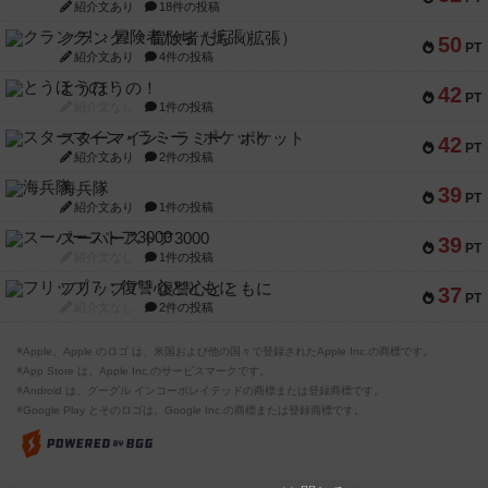
紹介文あり
18件の投稿
クランク! ：冒険者たち（拡張）
50
PT
紹介文あり
4件の投稿
とうほうの！
42
PT
紹介文なし
1件の投稿
スターマイン・ラミー ポケット
42
PT
紹介文あり
2件の投稿
海兵隊
39
PT
紹介文あり
1件の投稿
スーパーストア3000
39
PT
紹介文なし
1件の投稿
フリップ７：復讐心とともに
37
PT
紹介文なし
2件の投稿
※Apple、Apple のロゴ は、米国および他の国々で登録されたApple Inc.の商標です。
※App Store は、Apple Inc.のサービスマークです。
※Android は、グーグル インコーポレイテッドの商標または登録商標です。
※Google Play とそのロゴは、Google Inc.の商標または登録商標です。