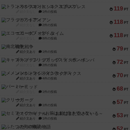
トランスオリエント・エクスプレス
119
PT
紹介文なし
1件の投稿
フラットアイアン
118
PT
紹介文なし
2件の投稿
エコーズ・オブ・タイム
118
PT
紹介文なし
8件の投稿
南北戦争
79
PT
紹介文あり
1件の投稿
キャプテン・フリップ：イスラ・ボンバ
72
PT
紹介文なし
2件の投稿
メメントオンラインタクティクス
70
PT
紹介文あり
4件の投稿
パーミッド
68
PT
紹介文なし
1件の投稿
クリーグ
57
PT
紹介文あり
1件の投稿
セミファイナル ～お前はまだ生きている～
53
PT
紹介文あり
1件の投稿
ふたつの街の物語
52
PT