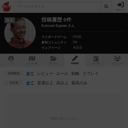
ログイン
投稿履歴 0件
隊長
Katsumi Egawa さん
826個
マイボードゲーム
0件
参加コミュニティ
未設定
ウェブページ
トップ
ゲーム一覧
マイリスト
投稿履歴
ボ
ドゲ
会
コミュニティ
全て
レビュー
ルール
戦略
リプレイ
投稿種別
全て
普通以上
高以上
最高のみ
注目度
投稿がありません