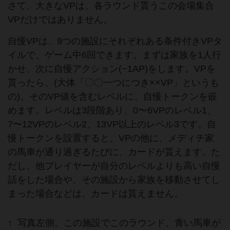
さて、大きなVPは、各ラウンド貰うこの会場集合
VPだけではありません。
自慢VPは、9つの施設にそれぞれある条件付きVPタ
イルで、ゲーム中6回できます。まずは家族を1人行
かせ、次に自慢アクション(−1AP)をします。VPを
貰ったら、(大体「〇〇一つにつき××VP」というも
の)、そのVP値を含むレベルに、自慢トークンを嵌
めます。レベルは3段階あり、0〜6VPのレベル1、
7〜12VPのレベル2、13VP以上のレベル3です。自
慢トークンを設置すると、VPの他に、メディチ家
の馬車が通り過ぎるたびに、カードが貰えます。た
だし、他プレイヤーが自分のレベルよりも高い自慢
話をした場合や、その施設から家族を移動させてし
まった場合などは、カードは貰えません。
↑ 写真左側。この施設でこのラウンド、青い馬車が