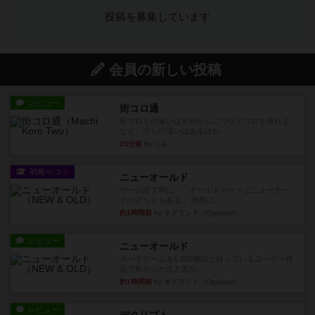
投稿を募集しています
会員の新しい投稿
レビュー
街コロ通
街コロとの違いは初めから二つサイコロを振れる
など、少しの違いはあるけれ...
29分前
by くみ
戦略やコツ
ニューオールド
ゲーム終了時に、「オールドカードとニューカー
ドのどちらもある」 状態に...
約1時間前
by オグランド（Oguland）
レビュー
ニューオールド
ボードゲームを1,000個以上持っているユーザー視
点で良かった点と悪か...
約1時間前
by オグランド（Oguland）
レビュー