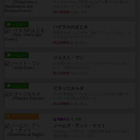
サイコロゲームです1から5までの数字と芋虫がか
かれたダイス。これを振っ...
約11時間前
by みいやん
レビュー
ハゲタカのえじき
超有名なゲームですが、初めてプレイしました。1
から15までのカードがプ...
約11時間前
by みいやん
レビュー
ジャスト・ワン
まぁ面白かった‼️よくテレビとかのバラエティなん
かで、お題がわからずに...
約11時間前
by みいやん
レビュー
ピタッコカルタ
ボドゲ相席会でプレイしましたひらがなが書かれ
たカードを2枚まで手をつけ...
約11時間前
by みいやん
ルール/インスト
画像付き
充実
ノームズ・アット・ナイト
ベネボレンス女王は、忠実な臣民を称えるための
祝宴を開こうとしています。...