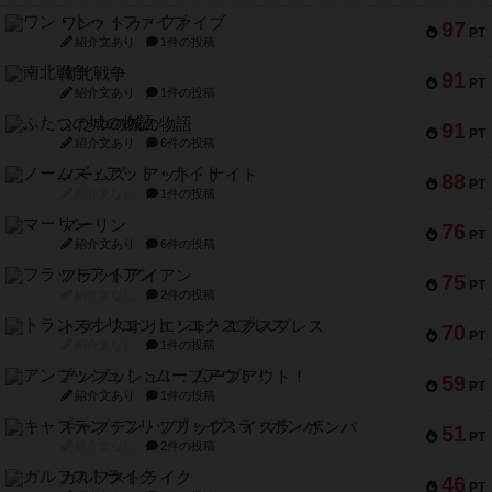
ワン・トゥ・ファイブ
97
PT
紹介文あり
1件の投稿
南北戦争
91
PT
紹介文あり
1件の投稿
ふたつの城の物語
91
PT
紹介文あり
6件の投稿
ノームズ・アット・ナイト
88
PT
紹介文なし
1件の投稿
マーリン
76
PT
紹介文あり
6件の投稿
フラットアイアン
75
PT
紹介文なし
2件の投稿
トランスオリエント・エクスプレス
70
PT
紹介文なし
1件の投稿
アンブッシュ！：ムーブアウト！
59
PT
紹介文あり
1件の投稿
キャプテン・フリップ：イスラ・ボンバ
51
PT
紹介文なし
2件の投稿
ガルフストライク
46
PT