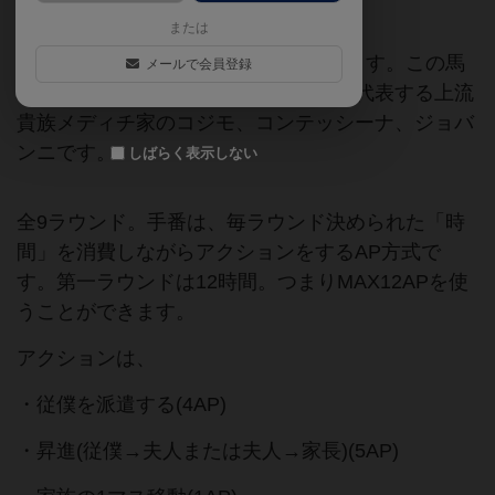
第三弾。
または
大きな重みのある馬車が3つ入っています。この馬
メールで会員登録
車に乗っているのが、フィレンツェを代表する上流
貴族メディチ家のコジモ、コンテッシーナ、ジョバ
ンニです。
しばらく表示しない
全9ラウンド。手番は、毎ラウンド決められた「時
間」を消費しながらアクションをするAP方式で
す。第一ラウンドは12時間。つまりMAX12APを使
うことができます。
アクションは、
・従僕を派遣する(4AP)
・昇進(従僕→夫人または夫人→家長)(5AP)