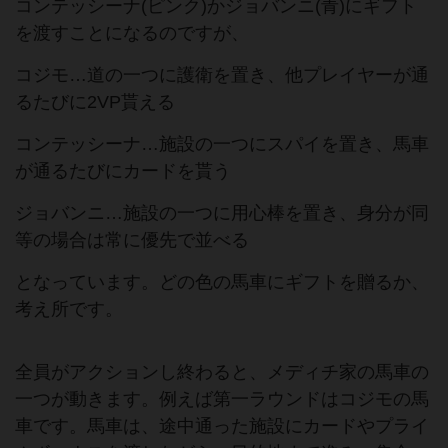
コンテッシーナ(ピンク)かジョバンニ(青)にギフト
を渡すことになるのですが、
コジモ…道の一つに護衛を置き、他プレイヤーが通
るたびに2VP貰える
コンテッシーナ…施設の一つにスパイを置き、馬車
が通るたびにカードを貰う
ジョバンニ…施設の一つに用心棒を置き、身分が同
等の場合は常に優先で並べる
となっています。どの色の馬車にギフトを贈るか、
考え所です。
全員がアクションし終わると、メディチ家の馬車の
一つが動きます。例えば第一ラウンドはコジモの馬
車です。馬車は、途中通った施設にカードやプライ