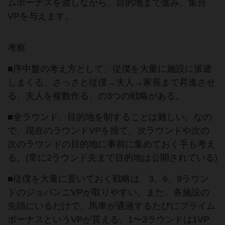
ムボーナスを渡しながら、目的地まで進み、集合
VPを与えます。
考察
■序中盤の考え方として、従僕を大量に施設に派遣
しまくる、さっさと従僕→夫人→家長まで昇進させ
る、夫人を複数作る、の3つの戦略がある。
■全ラウンド、目的地を制することは難しい。なの
で、現在のラウンドVPを捨て、次ラウンドや次の
次のラウンドの目的地に事前に集めておく手も考え
る。(常に2ラウンド先まで目的地は公開されている)
■従僕を大量に置いておく戦略は、3、6、9ラウン
ドのジョバンニVPが取りやすい。また、各施設の
先頭にいるだけで、馬車が通過するたびにプライム
ボーナスというVPが貰える。1〜3ラウンドは1VP