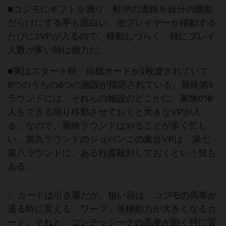
■コジモにギフトを贈り、町中の道路を自分の護衛
だらけにする手も面白い。他プレイヤーが移動する
たびに2VPが入るので、移動しづらく、特にプレイ
人数が多い時は強力だ。
■実はスタート時、目標カードが1枚渡されていて、
9つのうちの4つの施設が指定されている。最終第9
ラウンドには、それらの施設のどこかに、家族の8
人をできる限り移動させておくと大きなVPが入
る。なので、最終ラウンドはやることが多く忙し
い。第九ラウンドのジョバンニの集合VPは、第七
第八ラウンドに、ある程度殺到しておくという技も
ある。
↑ カードは引き運だが、狙い目は、コジモの馬車が
通る時に貰える「ワープ」等移動力が大きくなるカ
ード。それと、コンテッシーナの馬車が動く時に貰