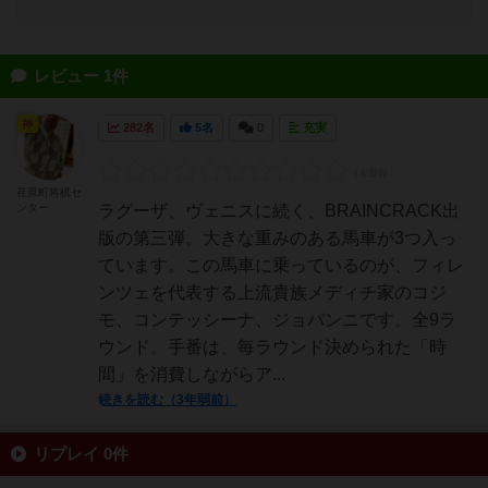
レビュー 1件
神
282名
5名
0
充実
荏原町将棋セ
ンター
ラグーザ、ヴェニスに続く、BRAINCRACK出
版の第三弾。大きな重みのある馬車が3つ入っ
ています。この馬車に乗っているのが、フィレ
ンツェを代表する上流貴族メディチ家のコジ
モ、コンテッシーナ、ジョバンニです。全9ラ
ウンド。手番は、毎ラウンド決められた「時
間」を消費しながらア...
続きを読む（3年弱前）
リプレイ 0件