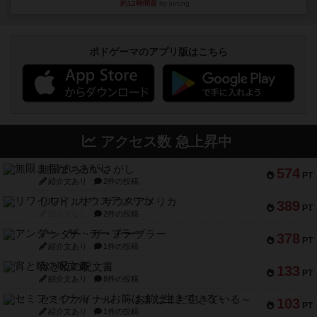
約12時間前
by jurong
ボドゲーマのアプリ版はこちら
アクセス数 急上昇中
無限まちがいさがし
574
PT
紹介文あり
2件の投稿
リワイルド：サウスアメリカ
389
PT
紹介文なし
2件の投稿
アンダー・ザ・テーブラー
378
PT
紹介文あり
1件の投稿
宵と暁の呪文書
133
PT
紹介文あり
8件の投稿
セミファイナル ～お前はまだ生きている～
103
PT
紹介文あり
1件の投稿