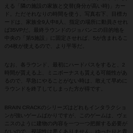
える「隣の施設の家族と交替(身分が高い時)」カー
ド。ただそれなりの時間を使う。写真右下、目標カ
ードは、家族全9人中8人、指定の場所に動員させれ
ば35VPだ。最終ラウンドのジョバンニの目的地を
中央の「第5施設」に固定させれば、5が含まれるこ
の4枚が使えるので、より平等だ。
なお、各ラウンド、最初にハードパスをすると、2
時間が貰える上、ミニボーナスも貰える可能性があ
るので、早急にやることがない時は、敢えて早めに
ラウンドを終了してしまった方が得です。
BRAIN CRACKのシリーズはどれもインタラクショ
ンが強いゲームばかりですが、このゲームは、ヴェ
ニスのように建物の内容を一つ一つ把握する必要が
ないので、視認性は悪くありません。ゆったりと貴