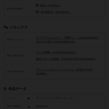
政治（Politics）
政治経済/各種産業
経済/経営（Economy）
メカニクス
エリアマジョリティ（陣取り）（Area Majority /
頻出するメカニクス
Area Control / Area influence）
エリア移動（Area Movement）
移動に関する仕組み
接続マスへの移動（Point to Point Movement）
アクションポイントシステム（Action Point
行動に関する仕組み
System）
作品データ
フィレンツェ / フローレンス
タイトル
Florence
原題・英題表記