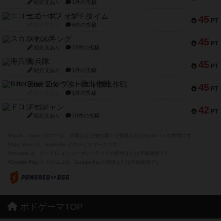
紹介文あり
1件の投稿
エコーズ・オブ・タイム
45
PT
紹介文なし
8件の投稿
スカルキング
45
PT
紹介文あり
12件の投稿
海兵隊
45
PT
紹介文あり
1件の投稿
Bitter End ブタペスト救出作戦
45
PT
紹介文なし
1件の投稿
ドコジャン
42
PT
紹介文あり
10件の投稿
※Apple、Apple のロゴ は、米国および他の国々で登録されたApple Inc.の商標です。
※App Store は、Apple Inc.のサービスマークです。
※Android は、グーグル インコーポレイテッドの商標または登録商標です。
※Google Play とそのロゴは、Google Inc.の商標または登録商標です。
ボドゲーマTOP