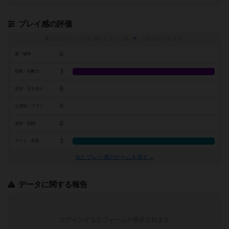
プレイ感の評価
トグルスイッチを押すとプレイ感（
※
）の投票ができます
0
運・確率
3
戦略・判断力
0
交渉・立ち回り
0
心理戦・ブラフ
0
攻防・戦闘
3
アート・外見
似たプレイ感のゲームを探す→
データに関する報告
ログインするとフォームが表示されます