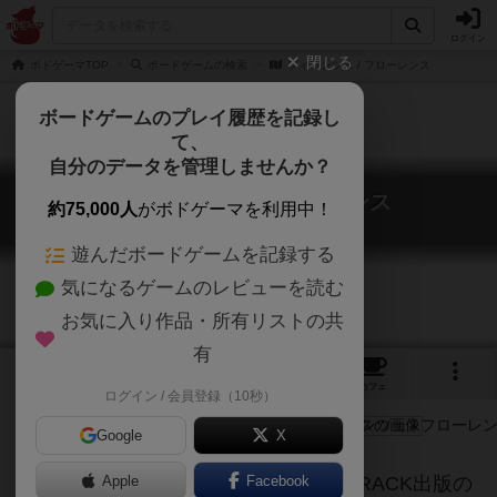
ログイン
閉じる
ボドゲーマTOP
ボードゲームの検索
フィレンツェ / フローレンス
ボードゲームのプレイ履歴を記録し
て、
自分のデータを管理しませんか？
フィレンツェ / フローレンス
約75,000人
がボドゲーマを利用中！
Florence
遊んだボードゲームを記録する
気になるゲームのレビューを読む
お気に入り作品・所有リストの共
有
3
1
1
トップ
画像
動画
レビュー
カフェ
ログイン / 会員登録（10秒）
Google
X
ラグーザ、ヴェニスに続く、BRAIN CRACK出版の
Apple
Facebook