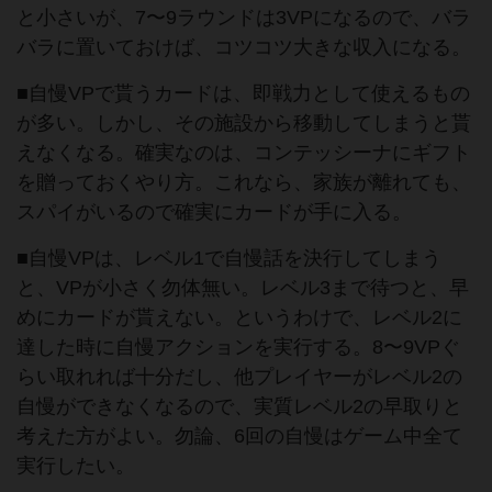
と小さいが、7〜9ラウンドは3VPになるので、バラ
バラに置いておけば、コツコツ大きな収入になる。
■自慢VPで貰うカードは、即戦力として使えるもの
が多い。しかし、その施設から移動してしまうと貰
えなくなる。確実なのは、コンテッシーナにギフト
を贈っておくやり方。これなら、家族が離れても、
スパイがいるので確実にカードが手に入る。
■自慢VPは、レベル1で自慢話を決行してしまう
と、VPが小さく勿体無い。レベル3まで待つと、早
めにカードが貰えない。というわけで、レベル2に
達した時に自慢アクションを実行する。8〜9VPぐ
らい取れれば十分だし、他プレイヤーがレベル2の
自慢ができなくなるので、実質レベル2の早取りと
考えた方がよい。勿論、6回の自慢はゲーム中全て
実行したい。