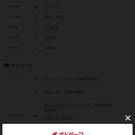
1人～5人
参加人数
40分～80分
プレイ時間
14歳から
対象年齢
2022年～
発売時期
未登録
参考価格
クレジット
ディーン・モリス（Dean Morris）
ゲームデザイン
ダン・メイ（Dann May）
アートワーク
ブレインクラック・ゲームズ（Braincrack
Games）
関連企業/団体
アタリア（Atalia）
ジャイアントロック（Giant Roc）