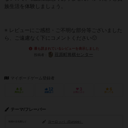
族生活を体験しましょう。
※ レビューにご感想・ご不明な部分等ございました
ら、ご遠慮なく下にコメントください🙂
最も読まれているレビューを表示しました
荏原町将棋センター
投稿者：
マイボードゲーム登録者
6
12
3
6
興味あり
経験あり
お気に入り
持ってる
テーマ/フレーバー
ヨーロッパ（Europe）
地域や文化圏など