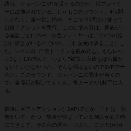
訪れ、ジョバンニVPが貰えるのだが、緑プレイヤ
ーに占拠されている。しかもこのラウンド、4時間
しかなく、第一党は諦め。そこで1時間だけ使って
自慢アクションを実行。この自慢内容は、家族がい
る施設ごとに2VP。水色プレーヤーは、今4つの施
設に家族がいるので8VP。これを受け取ることにし
た。レベル2に自慢トークンを嵌め込む。もしレベ
ル3なら13VP以上、つまり7施設に家族をばら撒か
ないといけなかった。そんな暇はないので8VPで十
分だ。このラウンド、ジョバンニの馬車が着くの
で、自慢話が聞いてもらえ、青カードが1枚手に入
る。
最後にギフトアクション(−2AP)ですが、これは、家
族がいて、かつ、馬車が停まっている施設がある時
にできます。その色の馬車、つまり、コジモ(赤)か