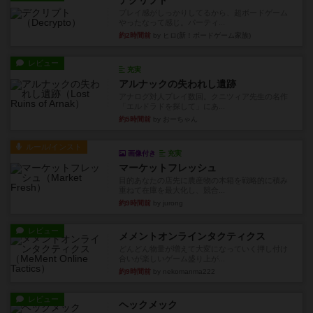
デクリプト
プレイ感がしっかりしてるから、超ボードゲーム
やったなって感じ。パーティ...
約2時間前
by ヒロ(新！ボードゲーム家族)
レビュー
充実
アルナックの失われし遺跡
アナログ対人プレイ数回。クニツィア先生の名作
「エルドラドを探して」にあ...
約5時間前
by おーちゃん
ルール/インスト
画像付き
充実
マーケットフレッシュ
目的あなたの店先に農産物の木箱を戦略的に積み
重ねて在庫を最大化し、競合...
約9時間前
by jurong
レビュー
メメントオンラインタクティクス
どんどん物量が増えて大変になっていく押し付け
合いが楽しいゲーム盛り上が...
約9時間前
by nekomanma222
レビュー
ヘックメック