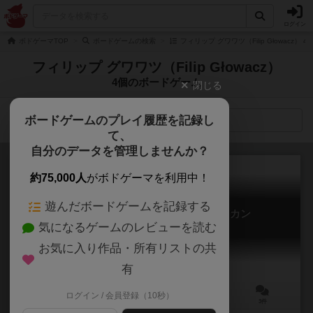
ログイン
ボドゲーマTOP
ボードゲームの検索
フィリップ グワワツ（Filip Głowacz）
フィリップ グワワツ（Filip Głowacz）
4個のボードゲーム
閉じる
ボードゲームのプレイ履歴を記録し
検索メニュー
て、
自分のデータを管理しませんか？
約75,000人
がボドゲーマを利用中！
遊んだボードゲームを記録する
ファウンダーズ・オブ・テオティワカン
気になるゲームのレビューを読む
Founders of Teotihuacan
6.2
お気に入り作品・所有リストの共
有
ログイン / 会員登録（10秒）
1～4人
45～60分
ー
3件