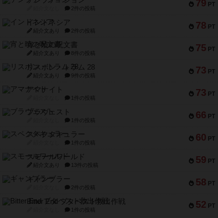
79
PT
紹介文なし
2件の投稿
インドネシア
78
PT
紹介文あり
2件の投稿
宵と暁の呪文書
75
PT
紹介文あり
8件の投稿
リスボン・トラム 28
73
PT
紹介文あり
9件の投稿
アマナイト
73
PT
紹介文なし
1件の投稿
ブラヴェスト
66
PT
紹介文なし
1件の投稿
スペクタキュラー
60
PT
紹介文なし
1件の投稿
スモールワールド
59
PT
紹介文あり
13件の投稿
ギャンブラー
58
PT
紹介文なし
2件の投稿
Bitter End ブタペスト救出作戦
52
PT
紹介文なし
1件の投稿