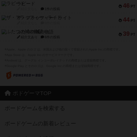
ラピード
46
PT
紹介文なし
1件の投稿
ザ・フラッフィー・ライト
44
PT
紹介文なし
0件の投稿
ふたつの城の物語
39
PT
紹介文あり
6件の投稿
※Apple、Apple のロゴ は、米国および他の国々で登録されたApple Inc.の商標です。
※App Store は、Apple Inc.のサービスマークです。
※Android は、グーグル インコーポレイテッドの商標または登録商標です。
※Google Play とそのロゴは、Google Inc.の商標または登録商標です。
ボドゲーマTOP
ボードゲームを検索する
ボードゲームの新着レビュー