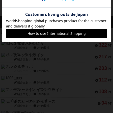
アクセス数 急上昇中
コレクト！
340
PT
紹介文なし
1件の投稿
無限まちがいさがし
322
PT
紹介文あり
2件の投稿
ガルフストライク
217
PT
紹介文あり
1件の投稿
クルティボ
203
PT
紹介文なし
1件の投稿
1809
112
PT
紹介文あり
1件の投稿
ファースト・イン・フライト
108
PT
紹介文あり
3件の投稿
モズビ－ズ・レイダ－ズ
94
PT
紹介文あり
1件の投稿
テンプテーション