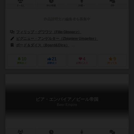
2～4人
30分前後
10歳～
2件
作品説明文の編集者を募集中
フィリップ・グワワツ（Filip Głowacz）
ビグニュー・アンゲルター（Zbigniew Umgelter）
ボード＆ダイス（Board&Dice）
ローストーン（Rawstone）
10
21
4
9
興味あり
経験あり
お気に入り
持ってる
ビア・エンパイア／ビール帝国
Beer Empire