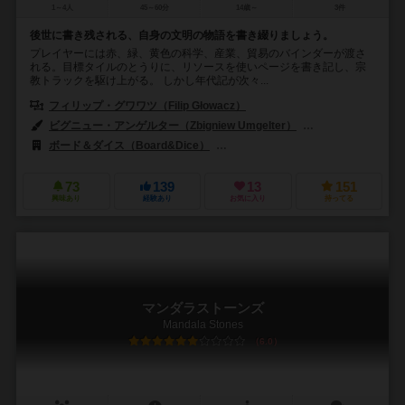
1～4人
45～60分
14歳～
3件
後世に書き残される、自身の文明の物語を書き綴りましょう。
プレイヤーには赤、緑、黄色の科学、産業、貿易のバインダーが渡さ
れる。目標タイルのとうりに、リソースを使いページを書き記し、宗
教トラックを駆け上がる。 しかし年代記が次々...
フィリップ・グワワツ（Filip Głowacz）
ビグニュー・アンゲルター（Zbigniew Umgelter）
アレクサンダー・ザワ
ボード＆ダイス（Board&Dice）
デルタ ビジョン パブリッシング（Delta 
73
139
13
151
興味あり
経験あり
お気に入り
持ってる
マンダラストーンズ
Mandala Stones
6.0