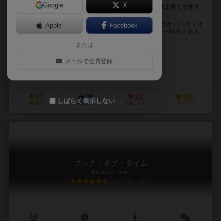
Google
X
今度は、個人ボードでピラミッド造り！タイル配置だけ上手くできて
も、テオティワカンの創立者にはなれない！
古代文明ボードゲームに、また新しい風。 「テオティワカン(シティオ
Apple
Facebook
ブゴッズ)」の弟分とも言えるゲームが登場！ 時間は45〜60分とある
が、中量級とは思えない脳汁を必要...
または
フィリップ・グワワツ（Filip Głowacz）
メールで会員登録
チュイ・デ・レオン（Chuy de Leon）
オディッセアス・スタモグロウ（O
ボード＆ダイス（Board&Dice）
マルディタ ゲームズ（Maldito Ga
57
98
21
100
しばらく表示しない
興味あり
経験あり
お気に入り
持ってる
ブック・オブ・タイム
Books of Time
6.1