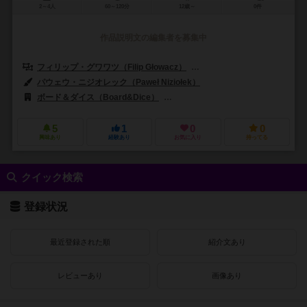
2～4人
60～120分
12歳～
0件
作品説明文の編集者を募集中
フィリップ・グワワツ（Filip Głowacz）
イレーヌ・フスツァ（Ireneus
パウェウ・ニジオレック（Paweł Niziołek）
ボード＆ダイス（Board&Dice）
ラストレベル（Last Level）
5
1
0
0
興味あり
経験あり
お気に入り
持ってる
クイック検索
登録状況
最近登録された順
紹介文あり
レビューあり
画像あり