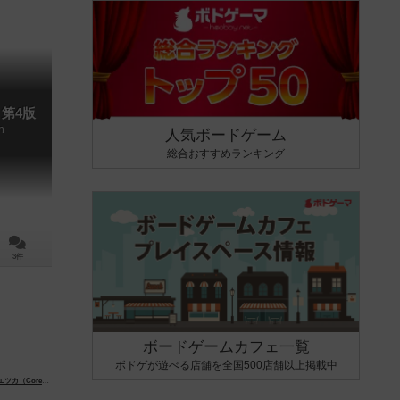
第4版
n
人気ボードゲーム
総合おすすめランキング
3件
ボードゲームカフェ一覧
ボドゲが遊べる店舗を全国500店舗以上掲載中
ey Konieczka）
クリスチャン・ペーターゼン（Christian T. Petersen）
druszek）