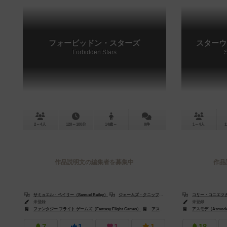
フォービッドン・スターズ
スターウ
Forbidden Stars
2～4人
120～180分
14歳～
0件
1～4人
1
作品説明文の編集者を募集中
作品
サミュエル・ベイリー（Samuel Bailey）
ジェームズ・クニッフェン（James Kniffen）
コリー・コニエツカ（C
コリー・
未登録
未登録
ファンタジー フライト ゲームズ（Fantasy Flight Games）
アステリオン・プレス（Asterion Press）
アスモデ（Asmod