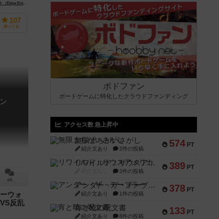
tertainment）
ファンタジー フライト ゲームズ（Fantasy Flight Games）
107
持ってる
ボドファン
ボードゲームに特化したクラウドファンディング
ン
アクセス数 急上昇中
無限まちがいさがし
574
PT
紹介文あり
2件の投稿
リワイルド：サウスアメリカ
389
PT
紹介文なし
2件の投稿
4件
アンダー・ザ・テーブラー
378
PT
紹介文あり
1件の投稿
ーウォ
VS反乱
宵と暁の呪文書
133
PT
紹介文あり
8件の投稿