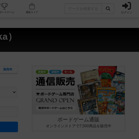
ログイン
カフェ/店舗
人気ボードゲーム
通販ストア
ka）
発売年
ます。マニュアルを読む時間や参加者へのルール説明時間は含まれていないため、初めて遊
できるよう、中世ファンタジー・クッキング・海賊同士の対決など、ゲームコンセプトを絞
にボードゲームに慣れている方向けの絞込機能です。例えば「ダイスロール」はランダム値
ボードゲーム通販
オンラインストアで7,500商品を販売中