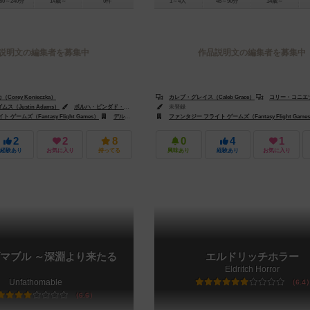
80～240分
14歳～
0件
1～4人
45～90分
14歳～
説明文の編集者を募集中
作品説明文の編集者を募集中
orey Konieczka）
ジョナサン・イン（Jonathan Ying）
カレブ・グレイス（Caleb Grace）
コリー・コニエツカ（Core
（Justin Adams）
ロヴィーナ・カイ（Rovina Cai）
ボルハ・ピンダド・アリバス（Borja Pindado Arribas）
未登録
ティツィアーノ・バラッキ（Tiziano
ゲームズ（Fantasy Flight Games）
デルタ ビジョン パブリッシング（Delta Vision Publishing）
ファンタジー フライト ゲームズ（Fantasy Flight Game
ガラクタ（Ga
2
2
8
0
4
1
経験あり
お気に入り
持ってる
興味あり
経験あり
お気に入り
マブル ～深淵より来たる
エルドリッチホラー
Eldritch Horror
Unfathomable
6.4
6.6