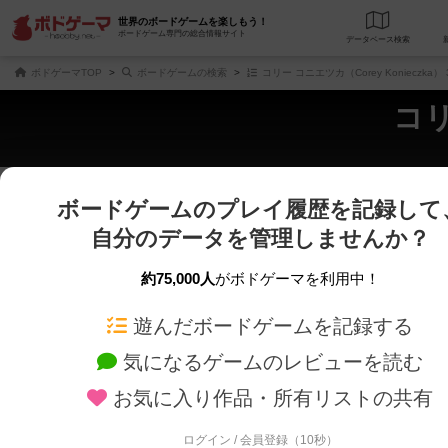
世界のボードゲームを楽しもう！
ボードゲーム専門の総合情報サイト
データベース
検
ボドゲーマTOP
ボードゲームの検索
コリー コニエツカ（Corey Konieczka
コリ
ボードゲームのプレイ履歴を記録して
さくさく表示
じっくり表示
自分のデータを管理しませんか？
商品名、商品説明文、デザイナー名、テーマ名、メカニクス名を対象にフリー
ゲームデザイナー名を指定して
フリーワード
ゲームデザイナー
約75,000人
がボドゲーマを利用中！
遊んだボードゲームを記録する
対象年齢を指定します。
世界観や登場人
対象年齢
テーマ/フレー
気になるゲームのレビューを読む
お気に入り作品・所有リストの共有
ログイン / 会員登録（10秒）