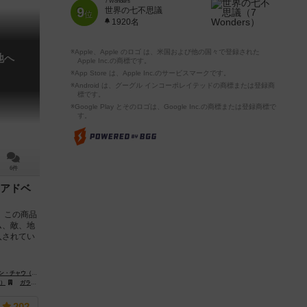
7 Wonders
9
世界の七不思議
位
1920名
※Apple、Apple のロゴ は、米国および他の国々で登録された
地へ
Apple Inc.の商標です。
※App Store は、Apple Inc.のサービスマークです。
※Android は、グーグル インコーポレイテッドの商標または登録商
標です。
※Google Play とそのロゴは、Google Inc.の商標または登録商標で
す。
6件
アドベ
 この商品
ム、敵、地
入されてい
ャウ（Chan Chau）
ケニー・ウィジャハ（Keny Widjaja）
s）
es）
ガラクタ（Galakta）
ホビーワールド（Hobby World）