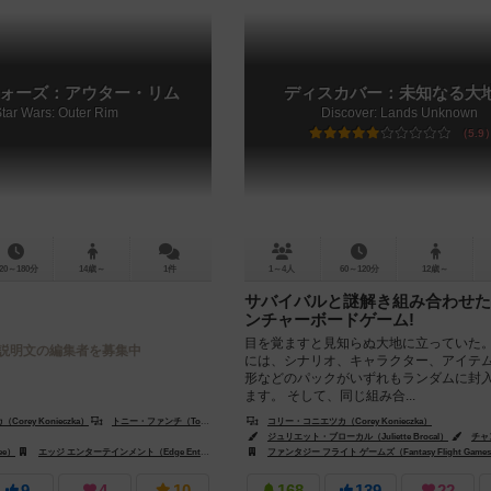
ォーズ：アウター・リム
ディスカバー：未知なる大
Star Wars: Outer Rim
Discover: Lands Unknown
5.9
20～180分
14歳～
1件
1～4人
60～120分
12歳～
サバイバルと謎解き組み合わせた
ンチャーボードゲーム!
目を覚ますと見知らぬ大地に立っていた。
説明文の編集者を募集中
には、シナリオ、キャラクター、アイテ
形などのパックがいずれもランダムに封
ます。 そして、同じ組み合...
orey Konieczka）
コニエツカ（Corey Konieczka）
トニー・ファンチ（Tony Fanchi）
コリー・コニエツカ（Corey Konieczka）
ジュリエット・ブローカル（Juliette Brocal）
チャン・チ
ee）
エッジ エンターテインメント（Edge Entertainment）
エッジ エンターテインメント（Edge Entertainment）
ファンタジー フライト ゲームズ（Fantasy Flight Game
ファンタジー フライト ゲームズ（Fantasy Flight Gam