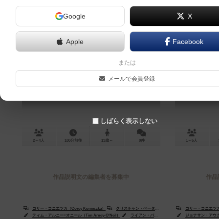
Google
X
Apple
Facebook
ミドルアース・クエスト
コージ
または
Middle-Earth Quest
メールで会員登録
しばらく表示しない
2～4人
180分前後
13歳～
0件
1～6人
作品説明文の編集者を募集中
作品
コリー・コニエツカ（Corey Konieczka）
クリスチャン・ペーターゼン（Christian T. Petersen）
コリー・コニエツカ（C
ティム・アルニー=オニール（Tim Arney-O'Neil）
ライアン・バーガー（Ryan Barger）
ジョナサン・アウグムテ
アンナ・