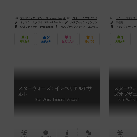
フレデリック・アンリ（Frederic Henry）
コリー・コニエツカ（Corey Konieczka）
トニー・ファンチ（To
ミクマク・スタジオ（Mikmak Studio）
ルドヴィック・サンソン（Ludovic Sanson）
未登録
アンブレオ
ジゴマティック（Zygomatic）
ADCブラックファイア・エンターテイメント（ADC Blackfire Entertainment）
ファンタジー フライト 
0
2
1
1
1
興味あり
経験あり
お気に入り
持ってる
興味あり
スターウォーズ：インペリアルアサ
スターウォ
ルト
ズオブザエ
Star Wars: Imperial Assault
Star Wars: 