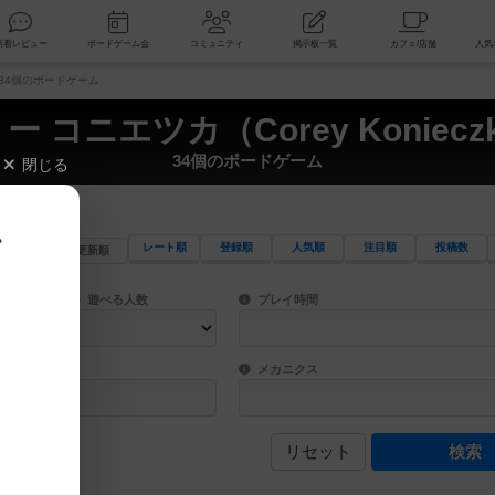
索
新着レビュー
ボードゲーム会
コミュニティ
掲示板一覧
） 34個のボードゲーム
ー コニエツカ（Corey Koniecz
34個のボードゲーム
閉じる
、
レート順
登録順
人気順
注目順
投稿数
更新順
ワード検索ができます。
検索できます。
プレイ対象人数に含まれるボードゲームを指定します。
目安となる所要時間を指定することができ
遊べる人数
プレイ時間
物などモチーフ・ストーリーを指定することができます。直感的にゲームシステムを理解
ゲーム性を構成するコアシステムです。主
バー
メカニクス
リセット