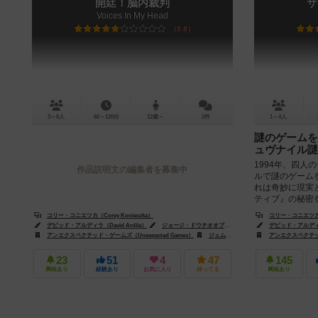
開廷！脳内裁判
ザ
Voices In My Head
5.8
3～6人
60～120分
12歳～
2件
1～4人
謎のゲームを
ュヴナイル謎
1994年、四人
作品説明文の編集者を募集中
ルで謎のゲーム
れは奇妙に現実
ティブ』の秘密を
コリー・コニエツカ（Corey Konieczka）
コリー・コニエツカ（C
デビッド・アルディラ（David Ardila）
ジョージ・ドウチオオプーロス（George Doutsiopoulos）
デビッド・アルディラ（
アンエクスペクテッド・ゲームズ（Unexpected Games）
ジェム・クラブ・キフト（Gém Klub Kft.）
アンエクスペクテッド・
23
51
4
47
145
興味あり
経験あり
お気に入り
持ってる
興味あり