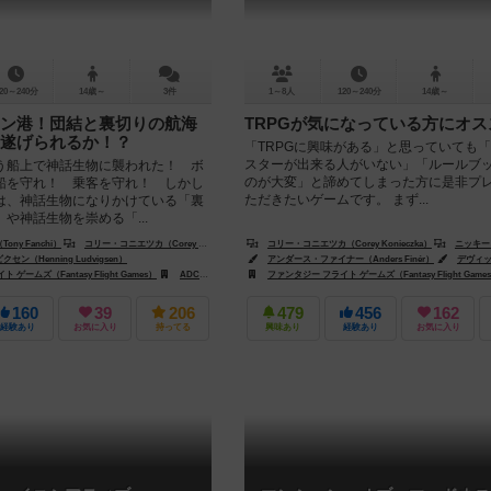
20～240分
14歳～
3件
1～8人
120～240分
14歳～
ン港！団結と裏切りの航海
TRPGが気になっている方にオス
遂げられるか！？
「TRPGに興味がある」と思っていても
スターが出来る人がいない」「ルールブ
う船上で神話生物に襲われた！ ボ
のが大変」と諦めてしまった方に是非プ
船を守れ！ 乗客を守れ！ しかし
ただきたいゲームです。 まず...
は、神話生物になりかけている「裏
や神話生物を崇める「...
ny Fanchi）
コリー・コニエツカ（Corey Konieczka）
コリー・コニエツカ（Corey Konieczka）
ニッキー・ヴァレン
ン（Henning Ludvigsen）
アンダース・ファイナー（Anders Finér）
デヴィッド・グリフィ
ゲームズ（Fantasy Flight Games）
ナ（Asmodee China）
ADCブラックファイア・エンターテイメント（ADC Blackfire Entertainment）
ファンタジー フライト ゲームズ（Fantasy Flight Game
160
39
206
479
456
162
経験あり
お気に入り
持ってる
興味あり
経験あり
お気に入り