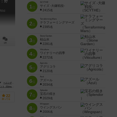
：野
SCYTHE
1
サイズ -大鎌戦役-
位
2415名
Wild
Terraforming Mars
2
テラフォーミングマーズ
位
2395名
Stone Garden
3
枯山水
位
1件
2281名
Viticulture
4
ワイナリーの四季
位
2272名
Agricola
5
アグリコラ
位
2120名
Azul
6
アズール
位
e）
ヘニング・ルードビクセン（Henning Ludvigsen）
2034名
tertainment）
ファンタジー フライト ゲームズ（Fantasy Flight Games）
Splendor
7
宝石の煌き
位
22
2029名
持ってる
Wingspan
8
ウイングスパン
位
2006名