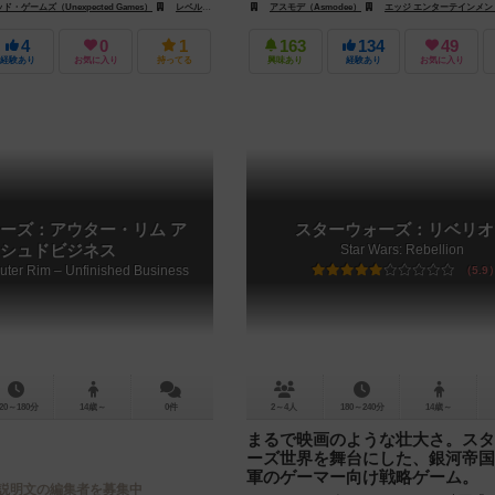
ームズ（Fantasy Flight Games）
ゲームズ（Unexpected Games）
レベル・Sp. z o.o.（Rebel Sp. z o.o.）
アスモデ（Asmodee）
エッジ エンターテインメント（Edge En
4
0
1
163
134
49
経験あり
お気に入り
持ってる
興味あり
経験あり
お気に入り
ーズ：アウター・リム ア
スターウォーズ：リベリオ
シュドビジネス
Star Wars: Rebellion
Outer Rim – Unfinished Business
5.9
20～180分
14歳～
0件
2～4人
180～240分
14歳～
まるで映画のような壮大さ。スタ
ーズ世界を舞台にした、銀河帝国
軍のゲーマー向け戦略ゲーム。
説明文の編集者を募集中