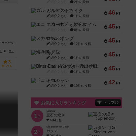
0件
紹介文なし
2件の投稿
ガルフストライク
46
PT
紹介文あり
1件の投稿
エコーズ・オブ・タイム
45
PT
紹介文なし
8件の投稿
スカルキング
45
PT
y Konieczka）
紹介文あり
12件の投稿
 Baracchi）
s）
lakta）
コリア・ボードゲームズ（Korea Boardgames）
海兵隊
45
PT
紹介文あり
1件の投稿
3
Bitter End ブタペスト救出作戦
持ってる
45
PT
紹介文なし
1件の投稿
ドコジャン
42
PT
紹介文あり
10件の投稿
お気に入りランキング
トップ50
Splendor
1
宝石の煌き
位
4041名
Die Siedler von Catan
2
カタン
位