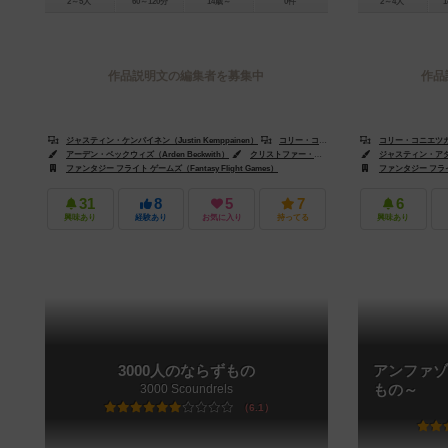
2～5人
60～120分
14歳～
0件
2～4人
1
作品説明文の編集者を募集中
作品
ジャスティン・ケンパイネン（Justin Kemppainen）
コリー・コニエツカ（Corey Konieczka）
コリー・コニエツカ（C
アーデン・ベックウィズ（Arden Beckwith）
クリストファー・バーデット（Christopher Burdett）
ジャスティン・アダムス
ファンタジー フライト ゲームズ（Fantasy Flight Games）
ファンタジー フライト 
31
8
5
7
6
興味あり
経験あり
お気に入り
持ってる
興味あり
3000人のならずもの
アンファゾ
3000 Scoundrels
もの～
6.1