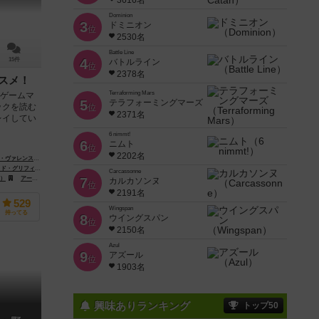
3616名
Dominion
3
ドミニオン
位
2530名
Battle Line
15件
4
バトルライン
位
2378名
スメ！
Terraforming Mars
「ゲームマ
5
テラフォーミングマーズ
ックを読む
位
2371名
レイしてい
6 nimmt!
6
ニムト
位
2202名
ス（Nikki Valens）
ス（David Griffith）
エド・マティニアン（Ed Mattinian）
Carcassonne
s）
アスモデ（Asmodee）
アークライト（Arclight）
デルタ ビジョン パブリッシング（Delta Vision Publishing）
7
カルカソンヌ
位
2191名
529
Wingspan
持ってる
8
ウイングスパン
位
2150名
Azul
9
アズール
位
1903名
興味ありランキング
トップ50