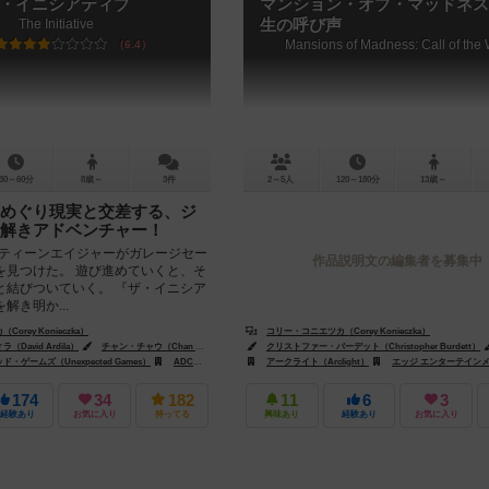
・イニシアティブ
マンション・オブ・マッドネス
The Initiative
生の呼び声
Mansions of Madness: Call of the 
6.4
30～60分
8歳～
3件
2～5人
120～180分
13歳～
めぐり現実と交差する、ジ
解きアドベンチャー！
のティーンエイジャーがガレージセー
作品説明文の編集者を募集中
を見つけた。 遊び進めていくと、そ
と結びついていく。 『ザ・イニシア
解き明か...
orey Konieczka）
コリー・コニエツカ（Corey Konieczka）
David Ardila）
チャン・チャウ（Chan Chau）
アンドリュー・ブライアン・ジョージ（Andrew Brian Georg
クリストファー・バーデット（Christopher Burdett）
ゲームズ（Unexpected Games）
ADCブラックファイア・エンターテイメント（ADC Blackfire Entertainment）
アークライト（Arclight）
エッジ エンターテインメント（Edge En
174
34
182
11
6
3
経験あり
お気に入り
持ってる
興味あり
経験あり
お気に入り