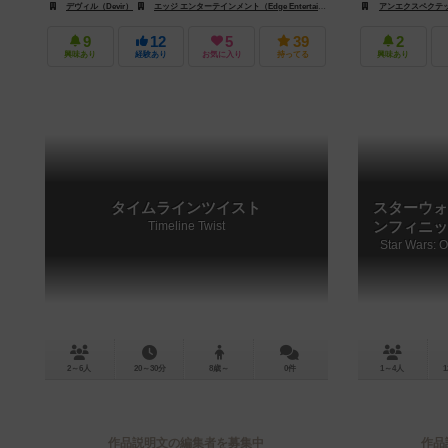
デヴィル（Devir）
エッジ エンターテインメント（Edge Entertainment）
ファンタジー フライト ゲ
アンエクスペクテッド・
9
12
5
39
2
興味あり
経験あり
お気に入り
持ってる
興味あり
タイムラインツイスト
スターウォ
Timeline Twist
ンフィニッ
Star Wars: 
2～6人
20～30分
8歳～
0件
1～4人
1
作品説明文の編集者を募集中
作品