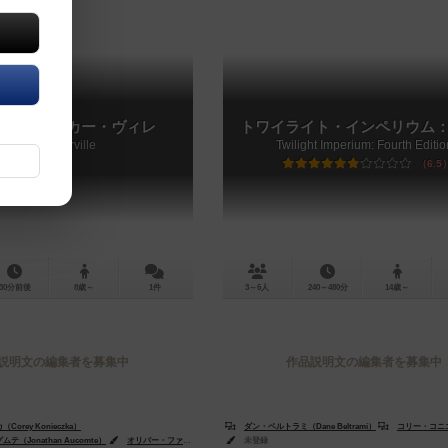
ー・ステッカー・ヴィレ
トワイライト・インペリウム：
Cozy Stickerville
Twilight Imperium: Fourth Editio
6.5
30分前後
8歳～
1件
3～6人
240～480分
14歳～
説明文の編集者を募集中
作品説明文の編集者を募集中
orey Konieczka）
ティム・ウレン（Tim Uren）
ダン・ベルトラミ（Dane Beltrami）
コリー・コニエツカ（Cor
（Jonathan Aucomte）
クリステンソン（Anna Christenson）
オリバー・ファグネア（Olivier Fagnère）
未登録
トマシュ・イェドゥルスツェク（Tomasz Je