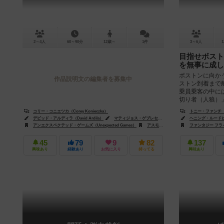
2～4人
60～90分
12歳～
1件
3～6人
1
目指せボスト
を無事に成し
ボストンに向か
作品説明文の編集者を募集中
ストン到着まで
乗員乗客の中に
切り者（人狼）」
コリー・コニエツカ（Corey Konieczka）
トニー・ファンチ（To
デビッド・アルディラ（David Ardila）
マティジョス・ゲブレセラシェ（Matijos Gebreselassie）
ヘニング・ルードビクセ
アンエクスペクテッド・ゲームズ（Unexpected Games）
アスモデ（Asmodee）
ファンタジー フライト 
アスモデ・チャイ
45
79
9
82
137
興味あり
経験あり
お気に入り
持ってる
興味あり