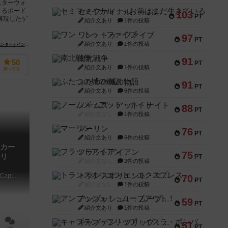
スターウォ
きるボード
セミファイナル ～お前はまだ生きている～
103
PT
再現したゲ
紹介文あり
1件の投稿
ワン・トゥ・ファイブ
97
PT
紹介文あり
1件の投稿
o.o.（Rebel Sp. z o.o.）
ト（Edge Entertainment）
ファンタジー フライト ゲームズ（Fantasy Flight Games）
南北戦争
91
50
PT
紹介文あり
1件の投稿
持ってる
ふたつの城の物語
91
PT
紹介文あり
6件の投稿
ノームズ・アット・ナイト
88
PT
紹介文なし
1件の投稿
マーリン
76
PT
紹介文あり
6件の投稿
カー
フラットアイアン
75
リ
PT
紹介文なし
2件の投稿
トランスオリエント・エクスプレス
Marvel Champions: The Card Game – Captain America Hero Pack
70
PT
紹介文なし
1件の投稿
アンブッシュ！：ムーブアウト！
59
PT
紹介文あり
1件の投稿
キャプテン・フリップ：イスラ・ボンバ
51
PT