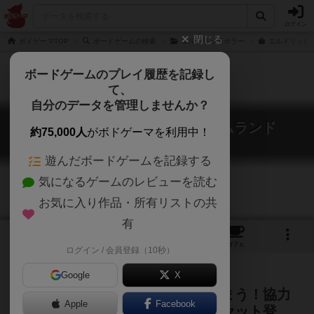
ログイン
閉じる
ボドゲーマTOP
ボードゲームの検索
エルドリッチホラー
エルドリッチホ
ボードゲームのプレイ履歴を記録し
て、
自分のデータを管理しませんか？
エルドリッチホラー：ドリームランド
約75,000人
がボドゲーマを利用中！
Eldritch Horror: The Dreamlands
遊んだボードゲームを記録する
気になるゲームのレビューを読む
お気に入り作品・所有リストの共
有
1
1
7
トップ
画像
動画
レビュー
カフェ
ログイン / 会員登録（10秒）
Google
X
夢の世界と現実世界が合体してしまう！協力
Apple
Facebook
型クトゥルフゲーム、待望の拡張セット登