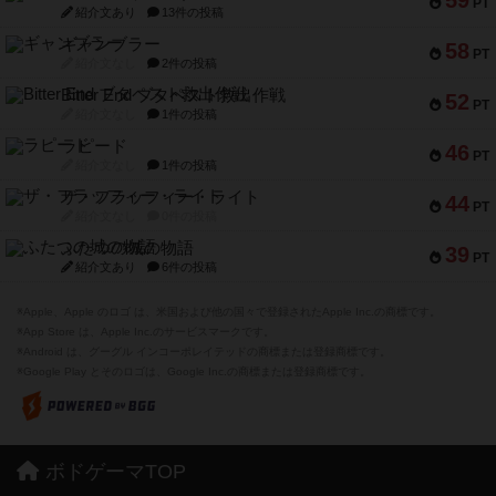
59
PT
紹介文あり
13件の投稿
ギャンブラー
58
PT
紹介文なし
2件の投稿
Bitter End ブタペスト救出作戦
52
PT
紹介文なし
1件の投稿
ラピード
46
PT
紹介文なし
1件の投稿
ザ・フラッフィー・ライト
44
PT
紹介文なし
0件の投稿
ふたつの城の物語
39
PT
紹介文あり
6件の投稿
※Apple、Apple のロゴ は、米国および他の国々で登録されたApple Inc.の商標です。
※App Store は、Apple Inc.のサービスマークです。
※Android は、グーグル インコーポレイテッドの商標または登録商標です。
※Google Play とそのロゴは、Google Inc.の商標または登録商標です。
ボドゲーマTOP