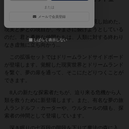
場！
または
メールで会員登録
現実の世界にはありえないものが出現し始めた。
現実と夢との境目が、今まさに裂けようとしている
のだ。君と勇敢な仲間たちは、人類に対する終わり
しばらく表示しない
なき虚無に立ち向かう...
この拡張セットではドリームランドサイドボード
が登場します。覚醒した現実世界とドリームランド
を繋ぐ、夢の扉を通って、そこにたどりつくことが
できます。
8人の新たな探索者たちが、迫り来る危機から人
類を救うために新登場します。また、有名な夢の旅
人ランドルフ・カーターや、ウルタールの猫も、探
索者の仲間として登場しています。
深き眠りの七百段の階段を下りて魔法の森に入