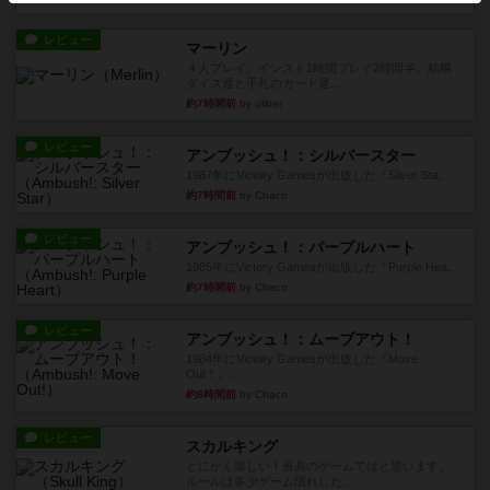
レビュー
マーリン
４人プレイ。インスト1時間プレイ2時間半。結構
ダイス運と手札のカード運...
約7時間前
by oliber
レビュー
アンブッシュ！：シルバースター
1987年にVictory Gamesが出版した『Silver Sta...
約7時間前
by Chaco
レビュー
アンブッシュ！：パープルハート
1985年にVictory Gamesが出版した『Purple Hea...
約7時間前
by Chaco
レビュー
アンブッシュ！：ムーブアウト！
1984年にVictory Gamesが出版した『Move
Out！』...
約8時間前
by Chaco
レビュー
スカルキング
とにかく楽しい！最高のゲームではと思います。
ルールは多少ゲーム慣れした...