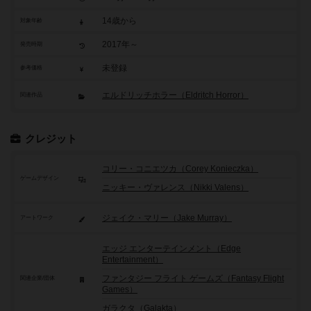
14歳から
対象年齢
2017年～
発売時期
未登録
参考価格
エルドリッチホラー（Eldritch Horror）
関連作品
クレジット
コリー・コニエツカ（Corey Konieczka）
ゲームデザイン
ニッキー・ヴァレンス（Nikki Valens）
ジェイク・マリー（Jake Murray）
アートワーク
エッジ エンターテインメント（Edge
Entertainment）
ファンタジー フライト ゲームズ（Fantasy Flight
関連企業/団体
Games）
ガラクタ（Galakta）