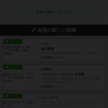
投稿を募集しています
会員の新しい投稿
レビュー
充実
南北戦争
1983年にVictory Gamesが出版した『The Civil ...
約3時間前
by Chaco
レビュー
画像付き
ファイアー・ブルズ / 火牛陣
火牛を引き連れて敵を殲滅させる。縦か斜めで前2
列まで攻撃できるが、自分...
約5時間前
by うらまこ
レビュー
フリップ７
カードをめくるかパスをするかを決めてパスした
時のカード数字が得点になる...