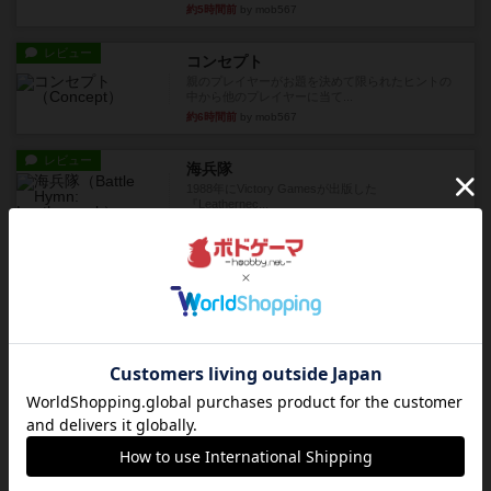
約5時間前
by mob567
レビュー
コンセプト
親のプレイヤーがお題を決めて限られたヒントの
中から他のプレイヤーに当て...
約6時間前
by mob567
レビュー
海兵隊
1988年にVictory Gamesが出版した
『Leathernec...
約6時間前
by Chaco
ルール/インスト
画像付き
充実
パーミッド
おばあちゃんは猫が大好きです!しかし、あまりに
も多くの猫を飼っているた...
約6時間前
by jurong
レビュー
画像付き
オラパ・マイン
お気に入りのplayte製です。オラパスペースから
やり、気に入りました...
約6時間前
by くみ