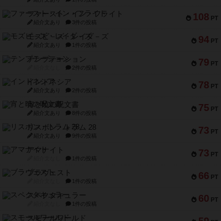
ファースト・イン・フライト
108
PT
紹介文あり
3件の投稿
モズビ－ズ・レイダ－ズ
94
PT
紹介文あり
1件の投稿
テンプテーション
79
PT
紹介文なし
2件の投稿
インドネシア
78
PT
紹介文あり
2件の投稿
宵と暁の呪文書
75
PT
紹介文あり
8件の投稿
リスボン・トラム 28
73
PT
紹介文あり
9件の投稿
アマナイト
73
PT
紹介文なし
1件の投稿
ブラヴェスト
66
PT
紹介文なし
1件の投稿
スペクタキュラー
60
PT
紹介文なし
1件の投稿
スモールワールド