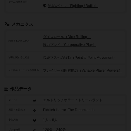
ゲームの基本目的
戦闘/バトル（Fighting / Battle）
メカニクス
ダイスロール（Dice Rolling）
頻出するメカニクス
協力プレイ（Co-operative Play）
接続マスへの移動（Point to Point Movement）
移動に関する仕組み
プレイヤー別固有能力（Variable Player Powers）
その他のメカニクスや仕組み
作品データ
エルドリッチホラー：ドリームランド
タイトル
Eldritch Horror: The Dreamlands
原題・英題表記
1人～8人
参加人数
120分～240分
プレイ時間