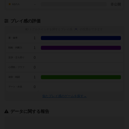
-
非公開
1点の人
プレイ感の評価
トグルスイッチを押すとプレイ感（
※
）の投票ができます
1
運・確率
1
戦略・判断力
0
交渉・立ち回り
0
心理戦・ブラフ
1
攻防・戦闘
0
アート・外見
似たプレイ感のゲームを探す→
データに関する報告