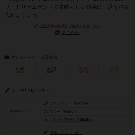
り、ドリームランドの素晴らしい領域に、足を踏み
入れましょう!
上記文章の執筆にご協力くださった方
まつなが
マイボードゲーム登録者
46
23
13
91
興味あり
経験あり
お気に入り
持ってる
テーマ/フレーバー
ファンタジー（Fantasy）
ホラー（Horror）
世界観/基本テーマ
クトゥルフ神話（Cthulhu）
冒険（Adventure）