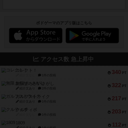
ボドゲーマのアプリ版はこちら
アクセス数 急上昇中
コレクト！
340
PT
紹介文なし
1件の投稿
無限まちがいさがし
322
PT
紹介文あり
2件の投稿
ガルフストライク
217
PT
紹介文あり
1件の投稿
クルティボ
203
PT
紹介文なし
1件の投稿
1809
112
PT
紹介文あり
1件の投稿