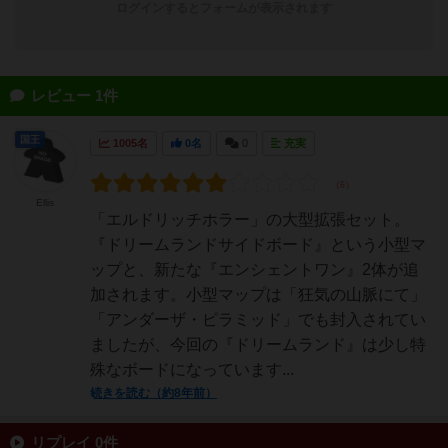
ログインするとフォームが表示されます
レビュー 1件
国王
1005名
0名
0
充実
Ellis
「エルドリッチホラー」の大型拡張セット。
『ドリームランドサイドボード』という小型マ
ップと、新たな『エンシェントワン』2体が追
加されます。小型マップは「狂気の山脈にて」
「アンダーザ・ピラミッド」でも封入されてい
ましたが、今回の『ドリームランド』は少し特
殊なボードになっています...
続きを読む（約8年前）
リプレイ 0件