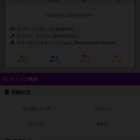
2～5人
240分前後
12歳～
0件
作品説明文の編集者を募集中
キース・ベイカー（Keith Baker）
ダニエル・クラーク（Daniel Cla
ケイシー・ライアン（Casey Ryan）
ブライアン・ショーンバーグ（Bri
ファンタジー フライト ゲームズ（Fantasy Flight Games）
3
1
0
0
興味あり
経験あり
お気に入り
持ってる
クイック検索
登録状況
最近登録された順
紹介文あり
レビューあり
画像あり