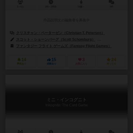
3～6人
180～240分
14歳～
0件
作品説明文の編集者を募集中
クリスチャン・ペーターゼン（Christian T. Petersen）
スコット・ショーンバーグ（Scott Schomburg）
ブライアン・ショーン
ファンタジー フライト ゲームズ（Fantasy Flight Games）
14
15
3
24
興味あり
経験あり
お気に入り
持ってる
ミニ・インコグニト
Inkognito: The Card Game