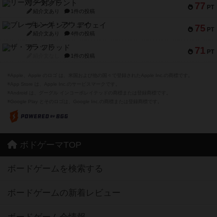
リー対グラント
77
PT
紹介文あり
1件の投稿
ブレーキング・アウェイ
75
PT
紹介文あり
4件の投稿
ザ・フラッド
71
PT
紹介文なし
1件の投稿
※Apple、Apple のロゴ は、米国および他の国々で登録されたApple Inc.の商標です。
※App Store は、Apple Inc.のサービスマークです。
※Android は、グーグル インコーポレイテッドの商標または登録商標です。
※Google Play とそのロゴは、Google Inc.の商標または登録商標です。
ボドゲーマTOP
ボードゲームを検索する
ボードゲームの新着レビュー