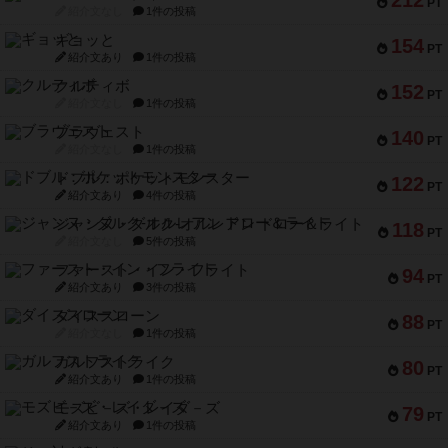
212
PT
紹介文なし
1件の投稿
ギョッと
154
PT
紹介文あり
1件の投稿
クルティボ
152
PT
紹介文なし
1件の投稿
ブラヴェスト
140
PT
紹介文なし
1件の投稿
ドブル：ポケットモンスター
122
PT
紹介文あり
4件の投稿
ジャンヌ・ダルク-オルレアン ドロー＆ライト
118
PT
紹介文なし
5件の投稿
ファースト・イン・フライト
94
PT
紹介文あり
3件の投稿
ダイススローン
88
PT
紹介文なし
1件の投稿
ガルフストライク
80
PT
紹介文あり
1件の投稿
モズビ－ズ・レイダ－ズ
79
PT
紹介文あり
1件の投稿