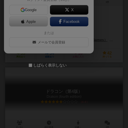
3～6人
120～300分
10歳～
0件
Google
X
作品説明文の編集者を募集中
Apple
Facebook
コリー・コニエツカ（Corey Konieczka）
または
ケビン・チャイルドレス（Kevin Childress）
アンドリュー・ナバロ（A
ファンタジー フライト ゲームズ（Fantasy Flight Games）
エッジ エ
メールで会員登録
35
54
16
42
興味あり
経験あり
お気に入り
持ってる
しばらく表示しない
ドラコン（第4版）
Drakon (fourth edition)
6.0
2～6人
40分前後
10歳～
2件