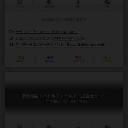
2～4人
120分前後
12歳～
0件
作品説明文の編集者を募集中
ケヴィン・ウィルソン（Kevin Wilson）
ジョン・グッデンナフ（John Goodenough）
スコット・ナイスリー（Sc
ブリザードエンターテイメント（Blizzard Entertainment）
ファンタジ
3
3
0
4
興味あり
経験あり
お気に入り
持ってる
指輪物語：バトルフィールド（拡張セット）
Lord of the Rings: Battlefields