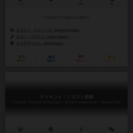
2～5人
－
12歳～
0件
作品説明文の編集者を募集中
ライナー・クニツィア（Reiner Knizia）
ジョン・ハウウェ（John Howe）
ブライアン・ショーンバーグ（Brian
エスデヴィウム（Esdevium）
ファンタジー フライト ゲームズ（Fantas
8
0
0
4
興味あり
経験あり
お気に入り
持ってる
ディセント：クエスト抄録
Descent: Journeys in the Dark – Quest Compendium – Volume One