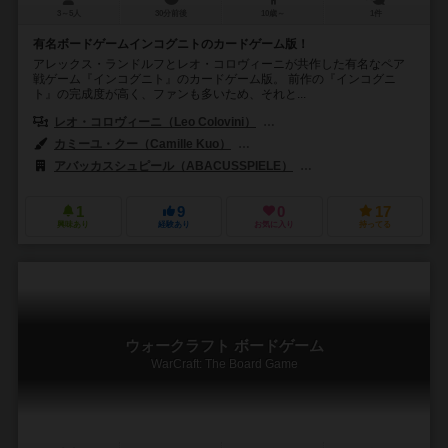
3～5人
30分前後
10歳～
1件
有名ボードゲームインコグニトのカードゲーム版！
アレックス・ランドルフとレオ・コロヴィーニが共作した有名なペア
戦ゲーム『インコグニト』のカードゲーム版。 前作の『インコグニ
ト』の完成度が高く、ファンも多いため、それと...
レオ・コロヴィーニ（Leo Colovini）
アレックス・ランドルフ（Alex 
カミーユ・クー（Camille Kuo）
スコット・ナイスリー（Scott Nice
アバッカスシュピール（ABACUSSPIELE）
ファンタジー フライト ゲー
1
9
0
17
興味あり
経験あり
お気に入り
持ってる
ウォークラフト ボードゲーム
WarCraft: The Board Game