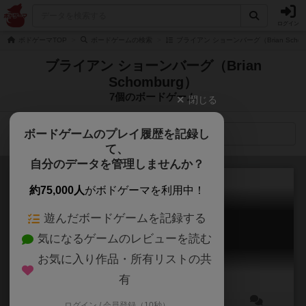
ログイン
ボドゲーマTOP
ボードゲームの検索
ブライアン ショーンバーグ（Brian Scho
ブライアン ショーンバーグ（Brian
Schomburg）
7個のボードゲーム
閉じる
ボードゲームのプレイ履歴を記録し
検索メニュー
て、
自分のデータを管理しませんか？
約75,000人
がボドゲーマを利用中！
遊んだボードゲームを記録する
バトルスター・ギャラクティカ
気になるゲームのレビューを読む
Battlestar Galactica: The Board Game
6.1
お気に入り作品・所有リストの共
有
ログイン / 会員登録（10秒）