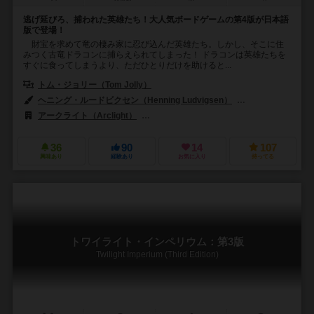
逃げ延びろ、捕われた英雄たち！大人気ボードゲームの第4版が日本語
版で登場！
財宝を求めて竜の棲み家に忍び込んだ英雄たち。しかし、そこに住
みつく古竜ドラコンに捕らえられてしまった！ ドラコンは英雄たちを
すぐに食ってしまうより、ただひとりだけを助けると...
トム・ジョリー（Tom Jolly）
ヘニング・ルードビクセン（Henning Ludvigsen）
アンドリュー・ナバ
アークライト（Arclight）
エッジ エンターテインメント（Edge Enter
36
90
14
107
興味あり
経験あり
お気に入り
持ってる
トワイライト・インペリウム：第3版
Twilight Imperium (Third Edition)