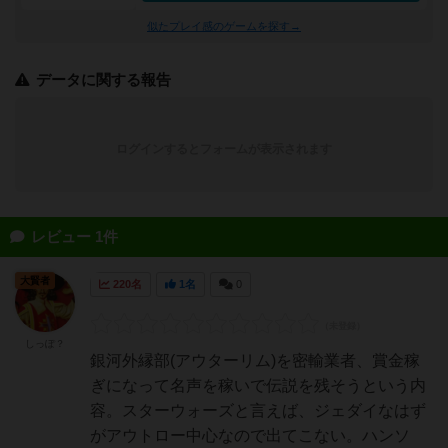
似たプレイ感のゲームを探す→
データに関する報告
ログインするとフォームが表示されます
レビュー 1件
大賢者
220名
1名
0
しっぽ？
銀河外縁部(アウターリム)を密輸業者、賞金稼
ぎになって名声を稼いで伝説を残そうという内
容。スターウォーズと言えば、ジェダイなはず
がアウトロー中心なので出てこない。ハンソ