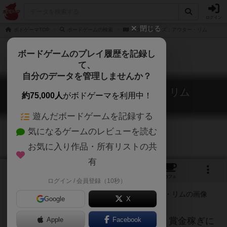
ログイン
閉じる
ボドゲーマTOP
ボードゲームの検索
スターウォーズ：アウター・リム
ボードゲームのプレイ履歴を記録し
て、
自分のデータを管理しませんか？
スターウォーズ：アウター・リム
約75,000人
がボドゲーマを利用中！
Star Wars: Outer Rim
遊んだボードゲームを記録する
気になるゲームのレビューを読む
お気に入り作品・所有リストの共
有
2
1
1
1
トップ
画像
動画
レビュー
カフェ
ログイン / 会員登録（10秒）
Google
X
銀河外縁部(アウターリム)を密輸業者、賞金稼ぎに
Apple
Facebook