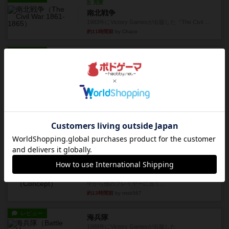
充実
南北戦争
1983年にVictory Gamesが出版した『The Civil ...
約11時間前
by Chaco
レビュー
画像付き
ファイアー・ブルズ / 火牛陣
火牛を引き連れて敵を殲滅させる。縦か斜めで前2
列まで攻撃できるが、自分...
約13時間前
by うらまこ
レビュー
フリップ７
カードをめくるかパスをするかを決めてパスした
時のカード数字が得点になる...
約13時間前
by mob567
レビュー
コンセプト
親のプレイヤーがお題を決めて限られたヒントの
中から他のプレイヤーに当て...
約13時間前
by mob567
レビュー
海兵隊
1988年にVictory Gamesが出版した