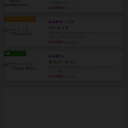
『Leathernec...
約13時間前
by Chaco
ルール/インスト
画像付き
充実
パーミッド
おばあちゃんは猫が大好きです!しかし、あまりに
も多くの猫を飼っているた...
約13時間前
by jurong
レビュー
画像付き
オラパ・マイン
お気に入りのplayte製です。オラパスペースから
やり、気に入りました...
約14時間前
by くみ