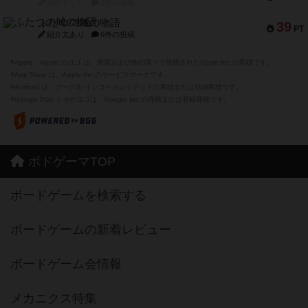
紹介文なし
0件の投稿
ふたつの城の物語
39
PT
紹介文あり
6件の投稿
※Apple、Apple のロゴ は、米国および他の国々で登録されたApple Inc.の商標です。
※App Store は、Apple Inc.のサービスマークです。
※Android は、グーグル インコーポレイテッドの商標または登録商標です。
※Google Play とそのロゴは、Google Inc.の商標または登録商標です。
ボドゲーマTOP
ボードゲームを検索する
ボードゲームの新着レビュー
ボードゲーム会情報
メカニクス特集