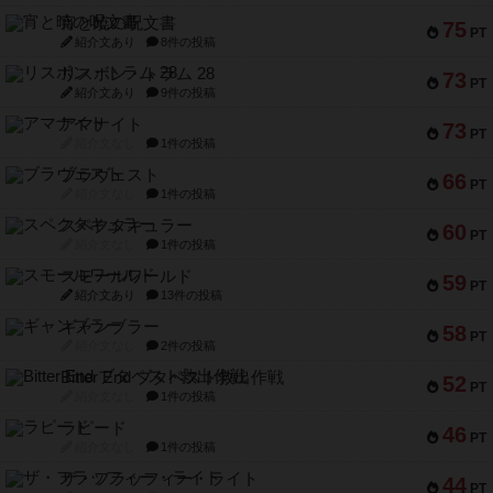
宵と暁の呪文書
75
PT
紹介文あり
8件の投稿
リスボン・トラム 28
73
PT
紹介文あり
9件の投稿
アマナイト
73
PT
紹介文なし
1件の投稿
ブラヴェスト
66
PT
紹介文なし
1件の投稿
スペクタキュラー
60
PT
紹介文なし
1件の投稿
スモールワールド
59
PT
紹介文あり
13件の投稿
ギャンブラー
58
PT
紹介文なし
2件の投稿
Bitter End ブタペスト救出作戦
52
PT
紹介文なし
1件の投稿
ラピード
46
PT
紹介文なし
1件の投稿
ザ・フラッフィー・ライト
44
PT