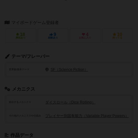
マイボードゲーム登録者
18
9
4
10
興味あり
経験あり
お気に入り
持ってる
テーマ/フレーバー
SF（Science Fiction）
世界観/基本テーマ
メカニクス
ダイスロール（Dice Rolling）
頻出するメカニクス
プレイヤー別固有能力（Variable Player Powers）
その他のメカニクスや仕組み
作品データ