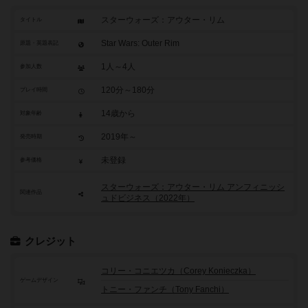
スターウォーズ：アウター・リム
タイトル
Star Wars: Outer Rim
原題・英題表記
1人～4人
参加人数
120分～180分
プレイ時間
14歳から
対象年齢
2019年～
発売時期
未登録
参考価格
スターウォーズ：アウター・リム アンフィニッシ
関連作品
ュドビジネス（2022年）
クレジット
コリー・コニエツカ（Corey Konieczka）
ゲームデザイン
トニー・ファンチ（Tony Fanchi）