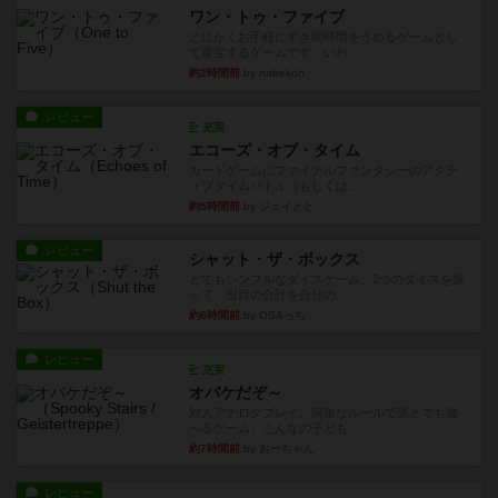
ワン・トゥ・ファイブ
とにかくお手軽にすき間時間をうめるゲームとし
て重宝するゲームです。いわ...
約2時間前
by nabekoh
レビュー
充実
エコーズ・オブ・タイム
カードゲームにファイナルファンタジーのアクテ
ィブタイムバトル（もしくは...
約5時間前
by ジェイとと
レビュー
シャット・ザ・ボックス
とてもシンプルなダイスゲーム。2つのダイスを振
って、出目の合計を自分の...
約6時間前
by OSAっち
レビュー
充実
オバケだぞ～
対人アナログプレイ。簡単なルールで誰とでも遊
べるゲーム。こんなの子ども...
約7時間前
by おーちゃん
レビュー