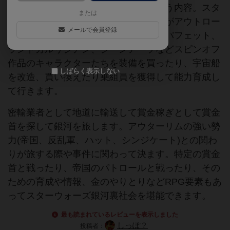
なって名声を稼いで伝説を残そうという内容。スタ
または
ーウォーズと言えば、ジェダイなはずがアウトロー
メールで会員登録
中心なので出てこない。ハンソロ、ボバフェット、
ランドカルリジアン、ジーンアーソなどスピンオフ
作品のキャラクターたちを装備を買ったり、宇宙船
しばらく表示しない
を改造、買い換えたり乗組員を獲得して能力育成し
て行きます。
密輸業者として地道に輸送して賞金稼ぎとして賞金
首を探して銀河を旅します。アウターリムの強い勢
力(帝国、反乱軍、ハット、シンジケート)との関わ
りが旅する際や事件に関わって決ます。特定の賞金
首と戦ったり、帝国のパトロールと戦ったり、その
ための育成や情報、金のやりとりなどRPG要素もあ
ってスターウォーズ銀河裏社会を堪能できます。
最も読まれているレビューを表示しました
しっぽ？
投稿者：