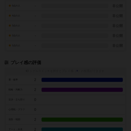
-
非公開
5点の人
-
非公開
4点の人
-
非公開
3点の人
-
非公開
2点の人
-
非公開
1点の人
プレイ感の評価
トグルスイッチを押すとプレイ感（
※
）の投票ができます
2
運・確率
2
戦略・判断力
0
交渉・立ち回り
0
心理戦・ブラフ
2
攻防・戦闘
2
アート・外見