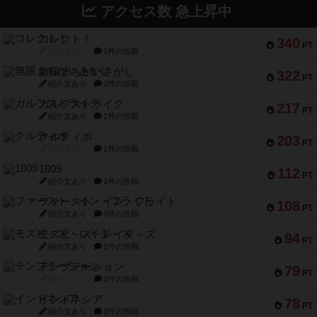
アクセス数 急上昇中
コレクト！
340
PT
紹介文なし
1件の投稿
無限まちがいさがし
322
PT
紹介文あり
2件の投稿
ガルフストライク
217
PT
紹介文あり
1件の投稿
クルティボ
203
PT
紹介文なし
1件の投稿
1809
112
PT
紹介文あり
1件の投稿
ファースト・イン・フライト
108
PT
紹介文あり
3件の投稿
モズビ－ズ・レイダ－ズ
94
PT
紹介文あり
1件の投稿
テンプテーション
79
PT
紹介文なし
2件の投稿
インドネシア
78
PT
紹介文あり
2件の投稿