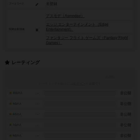
未登録
アートワーク
アスモデ（Asmodee）
エッジ エンターテインメント（Edge
Entertainment）
関連企業/団体
ファンタジー フライト ゲームズ（Fantasy Flight
Games）
レーティング
レーティングを行うには
ログイン
が必要です
-
非公開
10点の人
-
非公開
9点の人
-
非公開
8点の人
-
非公開
7点の人
-
非公開
6点の人