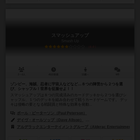
スマッシュアップ
Smash Up
6.0
2～4人
45分前後
12歳～
9件
ゾンビー、海賊、忍者に宇宙人などなど…８つの陣営から２つを選
び、シャッフル！世界を征服せよ！！
スマッシュアップは８つの完成済みのカードデッキから２つを選びシ
ャッフル、１つのデッキを組み合わせて戦うカードゲームです。 デッ
キは侵略の要となる戦闘員と特殊な効果を発動...
ポール・ピーターソン（Paul Peterson）
デイヴ・オールソップ（Dave Allsop）
ブルーノ・バリキシア（Bruno
アルデラックエンターテイメントグループ（Alderac Entertainment Gro