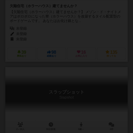
欠陥住宅（ホラーハウス）建てませんか？
【欠陥住宅（ホラーハウス）建てませんか？】 メゾン・ド・ナイトメ
アはボロボロになった寮（ホラーハウス）を改築するタイル配置型の
ボードゲームです。 あなたはお化け娘とな...
未登録
未登録
未登録
39
98
16
135
興味あり
経験あり
お気に入り
持ってる
スラップショット
Slapshot
2～10人
30分前後
8歳～
0件