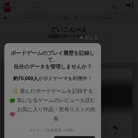
ログイン
ボドゲーマTOP
ボードゲームの検索
どいこんべえ 31個のボードゲーム
どいこんべえ
31個のボードゲーム
閉じる
ボードゲームのプレイ履歴を記録し
検索メニュー
て、
自分のデータを管理しませんか？
約75,000人
がボドゲーマを利用中！
遊んだボードゲームを記録する
MOGU MOGU トラベル
気になるゲームのレビューを読む
MOGU MOGU Travel
お気に入り作品・所有リストの共
有
ログイン / 会員登録（10秒）
2～4人
30～60分
10歳～
0件