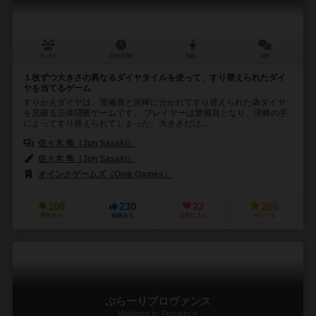
3～5人
20分前後
9歳～
6件
１枚ずつ大きさの異なるダイヤタイルを使って、すり替えられたダイ
ヤを当てるゲーム
すりかえダイヤは、警備員と泥棒に分かれてすり替えられた偽ダイヤ
を見破る正体隠匿ゲームです。 プレイヤーは警備員となり、泥棒の手
によってすり替えられてしまった、大きさだけ...
佐々木 隼（Jun Sasaki）
佐々木 隼（Jun Sasaki）
オインクゲームズ（Oink Games）
108
230
22
265
興味あり
経験あり
お気に入り
持ってる
ぶらーりプロヴァンス
Walking in Provence