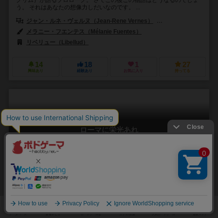
う。 それはあなたの想像力しだいなのです。 ...
ジャン・ルネ・ヴェルヌ（Jean-Rene Vernes）
レジス・ボネッセ（Re
メラニー・フエンテス（Mélanie Fuentes）
リベリュー（Libellud）
14
18
1
27
興味あり
経験あり
お気に入り
持ってる
ローマに栄光あれ
Glory to Rome
2～5人
60分前後
12歳～
1件
ローマ再建を支援し富と名誉を手に入れよ！複雑なカードアクション
が魅力のカードゲーム