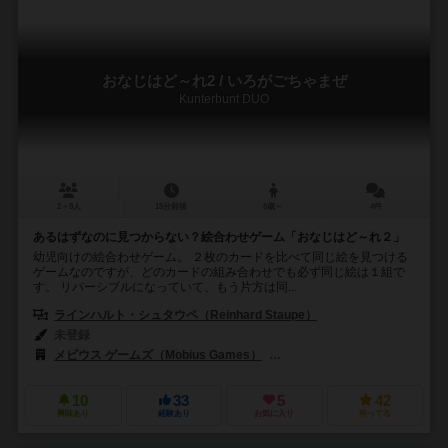
おなじはど～れ2 / いろがごちゃまぜ
Kunterbunt DUO
2～8人
15分前後
5歳～
4件
あるはずなのに見つからない？絵合わせゲーム「おなじはど～れ２」
幼児向けの絵合わせゲーム。 ２枚のカードを比べて同じ絵を見つける
ゲームなのですが、どのカードの組み合わせでも必ず同じ絵は１組で
す。 リバーシブルになっていて、もう片方は同...
ラインハルト・シュタウペ（Reinhard Staupe）
未登録
メビウス ゲームズ（Mobius Games）
アミーゴ シュピール+フライツァイト（
10
33
5
42
興味あり
経験あり
お気に入り
持ってる