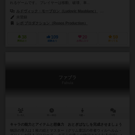
れるゲームです。 プレイヤーは移動、破壊、車...
ルドヴィック・モーブロン（Ludovic Maublanc）
アントワーヌ・ボウザ
未登録
レポ プロダクション（Repos Production）
38
109
20
59
興味あり
経験あり
お気に入り
持ってる
ファブラ
Fabula
3～8人
30～40分
8歳～
0件
キャラの能力とアイテムと想像力 おとぎばなしを完成させましょう
物語の導入は１枚の絵とマスター（グリム童話の作者ウィルヘルム・
グリム）が語るプロローグ。 さてこの後この物語はどうなるのでしょ