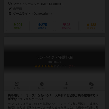
マット・リーコック（Matt Leacock）
未登録
ゲームライト（Gamewright）
201
275
45
188
興味あり
経験あり
お気に入り
持ってる
ランペイジ・怪獣征服
Rampage
6.0
2～4人
45～55分
10歳～
3件
街を壊せ！ ミープルを食べろ！ 大暴れする怪獣が街を破壊するド
派手なアクションゲ ーム！
ランペイジは巨大で飢えた怪獣となってミープル市を襲撃し、建物を
破壊したり逃げ惑うミープルを貪り食ったりしながら街中を恐怖に陥