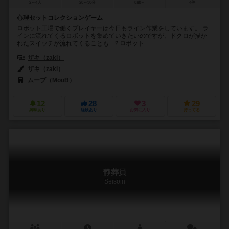
2～4人
20～30分
8歳～
4件
心理セットコレクションゲーム
ロボット工場で働くプレイヤーは今日もライン作業をしています。 ラ
インに流れてくるロボットを集めていきたいのですが、ドクロが描か
れたスイッチが流れてくることも...？ロボット...
ザキ（zaki）
ザキ（zaki）
ムーブ（MouB）
12
28
3
29
興味あり
経験あり
お気に入り
持ってる
静葬員
Seisoin