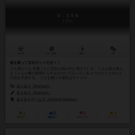
５．５５％
5.55%
2人用
10～25分
8歳～
0件
箱を振って宝石ゲットだぜ！！
２人用ゲーム 手番ごとに宝石が箱の中に増えていき、１人が箱を振り
もう１人が横の隙間から中をのぞいて入っている２つのサイコロの上
の目を予測する。 フタを開ける場合はサイコロ...
るりるり（Ruriruri）
るりるり（Ruriruri）
るりるりゲームズ（Ruriruri Games）
1
2
0
4
興味あり
経験あり
お気に入り
持ってる