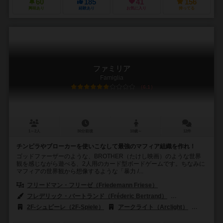
60
185
41
156
興味あり
経験あり
お気に入り
持ってる
ファミリア
Famiglia
6.1
1～2人
30分前後
10歳～
12件
チンピラやブローカーを使いこなして最強のマフィア組織を作れ！
ゴッドファーザーのような、BROTHER（たけし映画）のような世界
観を感じながら遊べる、2人用のカード型ボードゲームです。ちなみに
マフィアの世界観から想像するような「暴力 /...
フリードマン・フリーゼ（Friedemann Friese）
フレデリック・バートランド（Fréderic Bertrand）
ラース・アルネ・マ
2F-シュピーレ（2F-Spiele）
アークライト（Arclight）
エッジ 