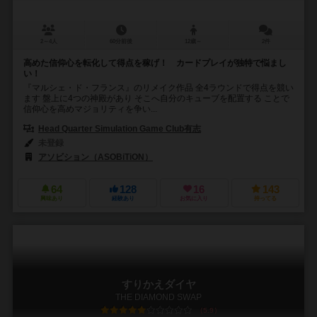
2～4人
60分前後
12歳～
2件
高めた信仰心を転化して得点を稼げ！ カードプレイが独特で悩まし
い！
『マルシェ・ド・フランス』のリメイク作品 全4ラウンドで得点を競い
ます 盤上に4つの神殿があり そこへ自分のキューブを配置する ことで
信仰心を高めマジョリティを争い...
Head Quarter Simulation Game Club有志
未登録
アソビション（ASOBiTiON）
64
128
16
143
興味あり
経験あり
お気に入り
持ってる
すりかえダイヤ
THE DIAMOND SWAP
5.9