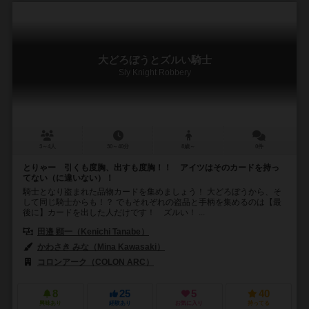
大どろぼうとズルい騎士
Sly Knight Robbery
3～4人
30～40分
8歳～
0件
とりゃー 引くも度胸、出すも度胸！！ アイツはそのカードを持っ
てない（に違いない）！
騎士となり盗まれた品物カードを集めましょう！ 大どろぼうから、そ
して同じ騎士からも！？ でもそれぞれの盗品と手柄を集めるのは【最
後に】カードを出した人だけです！ ズルい！ ...
田邉 顕一（Kenichi Tanabe）
かわさき みな（Mina Kawasaki）
コロンアーク（COLON ARC）
8
25
5
40
興味あり
経験あり
お気に入り
持ってる