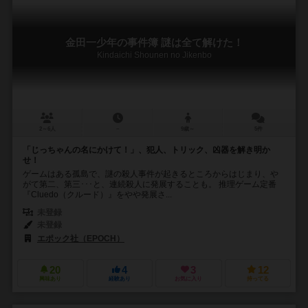
金田一少年の事件簿 謎は全て解けた！
Kindaichi Shounen no Jikenbo
2～6人
－
9歳～
5件
「じっちゃんの名にかけて！」、犯人、トリック、凶器を解き明か
せ！
ゲームはある孤島で、謎の殺人事件が起きるところからはじまり、や
がて第二、第三･･･と、連続殺人に発展することも。 推理ゲーム定番
『Cluedo（クルード）』をやや発展さ...
未登録
未登録
エポック社（EPOCH）
20
4
3
12
興味あり
経験あり
お気に入り
持ってる