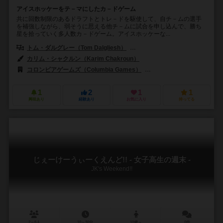
アイスホッケーをテ－マにしたカ－ドゲーム
共に回数制限のあるドラフトとトレ－ドを駆使して、自チ－ムの選手
を補強しながら、弱そうに思える他チ－ムに試合を申し込んで、勝ち
星を拾っていく多人数カ－ドゲーム。アイスホッケーな...
トム・ダルグレー（Tom Dalgliesh）
ロン・ギブソン（Ron Gibson
カリム・シャクルン（Karim Chakroun）
コロンビアゲームズ（Columbia Games）
アバロンヒル（The Avalon
1
2
1
1
興味あり
経験あり
お気に入り
持ってる
じぇーけーうぃーくえんど!! - 女子高生の週末 -
JK's Weekend!!
2～6人
10～30分
10歳～
0件