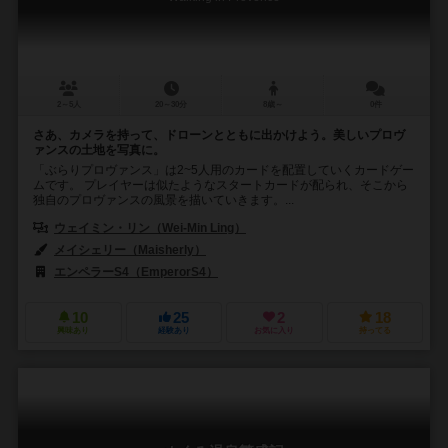
2～5人
20～30分
8歳～
0件
さあ、カメラを持って、ドローンとともに出かけよう。美しいプロヴ
ァンスの土地を写真に。
「ぶらりプロヴァンス」は2~5人用のカードを配置していくカードゲー
ムです。 プレイヤーは似たようなスタートカードが配られ、そこから
独自のプロヴァンスの風景を描いていきます。...
ウェイミン・リン（Wei-Min Ling）
メイシェリー（Maisherly）
エンペラーS4（EmperorS4）
10
25
2
18
興味あり
経験あり
お気に入り
持ってる