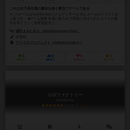
これは女子高生達の週末を描く数当てゲームである
※このゲームはNumGuesser(ナムゲッサー)と同じルールのイラストあ
り版です。 ■ゲーム概要 全員に配られて昇順に伏せられたカードの数
字を当てていく推理系数当て...
瀬田まみむめも（Mamimumemo Seta）
未登録
アメイロプロジェクト（AMaRo Project.）
5
0
0
2
興味あり
経験あり
お気に入り
持ってる
ロボファクトリー
robofactory
6.2