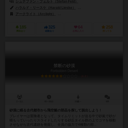
シュテファン・フェルト（Stefan Feld）
ハラルド・リースケ（Harald Lieske）
クラウス・ステファン（Claus 
アークライト（Arclight）
クイーンゲームズ（Queen Games）
185
325
64
258
興味あり
経験あり
お気に入り
持ってる
禁断の砂漠
Forbidden Desert
6.0
2～5人
45～55分
10歳～
9件
砂漠に眠る古代都市から飛空艇の部品を探して脱出しよう！
プレイヤーは冒険者となって、タイムリミットが迫る中で砂嵐で砂が
積もっていったりスライドしたりする砂丘タイル群の上でコマを移動
させながら古代遺跡を発掘し、全員の協力で4種類の部...