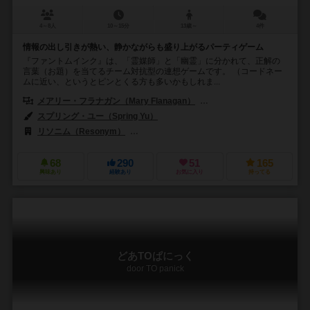
4～8人
10～15分
13歳～
4件
情報の出し引きが熱い、静かながらも盛り上がるパーティゲーム
『ファントムインク』は、「霊媒師」と「幽霊」に分かれて、正解の
言葉（お題）を当てるチーム対抗型の連想ゲームです。 （コードネー
ムに近い、というとピンとくる方も多いかもしれま...
メアリー・フラナガン（Mary Flanagan）
マックス・シドマン（Max 
スプリング・ユー（Spring Yu）
リソニム（Resonym）
アレイ・キャット・ゲームズ（Alley Cat G
68
290
51
165
興味あり
経験あり
お気に入り
持ってる
どあTOぱにっく
door TO panick