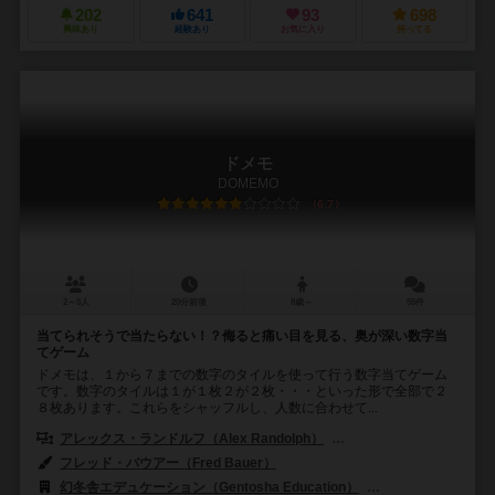
202
641
93
698
興味あり
経験あり
お気に入り
持ってる
ドメモ
DOMEMO
6.7
2～5人
20分前後
8歳～
55件
当てられそうで当たらない！？侮ると痛い目を見る、奥が深い数字当
てゲーム
ドメモは、１から７までの数字のタイルを使って行う数字当てゲーム
です。数字のタイルは１が１枚２が２枚・・・といった形で全部で２
８枚あります。これらをシャッフルし、人数に合わせて...
アレックス・ランドルフ（Alex Randolph）
ピー・ハルヴァー（P. Ha
フレッド・バウアー（Fred Bauer）
幻冬舎エデュケーション（Gentosha Education）
オットマイヤー出版（O