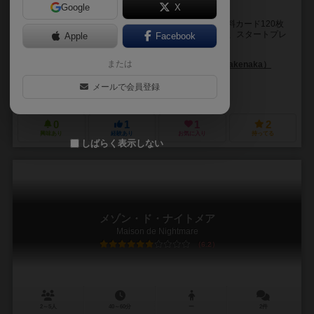
Google
X
島で一番の料理人を目指せ！
-内容物- マップ、料理カード20枚、国カード20枚、材料カード120枚
(20枚×6種)、イベントカード16枚、ゴールカード16枚、スタートプレ
Apple
Facebook
イヤーカード（Sカード）1枚...
または
角木 正樹（Masaki Tsunoki）
竹中 淳（Jun Takenaka）
未登録
メールで会員登録
うめだ印刷株式会社（Umeda Printing）
0
1
1
2
興味あり
経験あり
お気に入り
持ってる
しばらく表示しない
メゾン・ド・ナイトメア
Maison de Nightmare
6.2
2～5人
40～60分
ー
2件