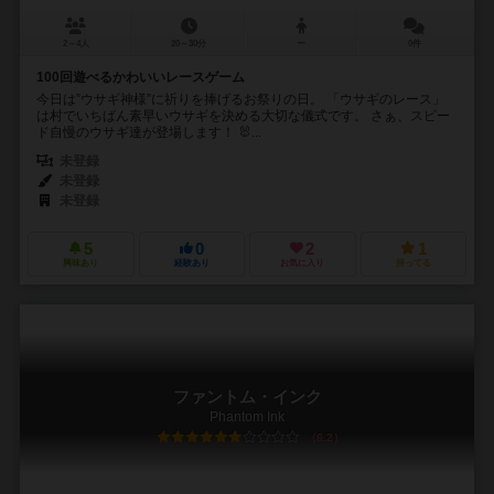
2～4人
20～30分
ー
0件
100回遊べるかわいいレースゲーム
今日は”ウサギ神様”に祈りを捧げるお祭りの日。 「ウサギのレース」
は村でいちばん素早いウサギを決める大切な儀式です。 さぁ、スピー
ド自慢のウサギ達が登場します！ 🐰...
未登録
未登録
未登録
5
0
2
1
興味あり
経験あり
お気に入り
持ってる
ファントム・インク
Phantom Ink
6.2