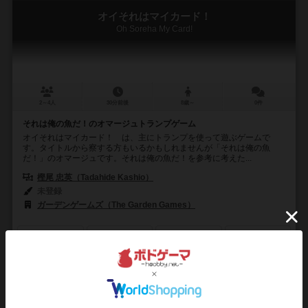
オイそれはマイカード！
Oh Soreha My Card!
2～4人
30分前後
8歳～
0件
それは俺の魚だ！のオマージュトランプゲーム
オイそれはマイカード！ は、主にトランプを使って遊ぶゲームで
す。タイトルから察する方もいるかもしれませんが「それは俺の魚
だ！」のオマージュです。それは俺の魚だ！を参考に考えた...
樫尾 忠英（Tadahide Kashio）
未登録
ガーデンゲームズ（The Garden Games）
8
0
1
0
興味あり
経験あり
お気に入り
持ってる