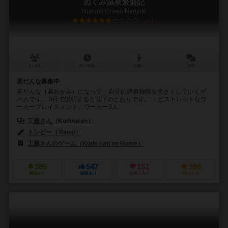
ぬくみ温泉繁盛記
Nukumi Onsen Hanjoki
6.6
1～4人
20～60分
12歳～
17件
若だんな募集中
若だんな（若おかみ）になって、自分の温泉旅館を大きくしていくゲ
ームです。 3行で説明すると以下のとおりです。 ・どストレートなワ
ーカープレイスメント。ワーカー3人...
工藤さん（Kudousan）
トンピー（Tonpy）
工藤さんのゲーム（Kudo san no Game）
385
547
151
396
興味あり
経験あり
お気に入り
持ってる