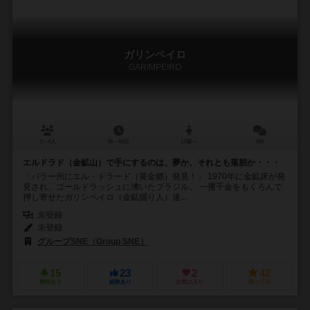
ガリンペイロ
GARIMPEIRO
3～4人
45～60分
12歳～
0件
エルドラド（金鉱山）で手にするのは、夢か、それとも落胆か・・・
「パラー州にエル・ドラード（黄金郷）発見！」 1970年に金鉱床が発
見され、ゴールドラッシュに沸いたブラジル。 一攫千金をもくろんで
押し寄せたガリンペイロ（金鉱掘り人）達...
未登録
未登録
グループSNE（Group SNE）
15
23
2
42
興味あり
経験あり
お気に入り
持ってる