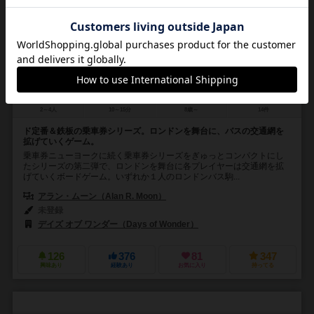
チケットトゥライド：ロンドン
Ticket to Ride: London
6.4
2～4人
10～15分
8歳～
14件
ド定番＆鉄板の乗車券シリーズ。ロンドンを舞台に、バスの交通網を
拡げていくゲーム。
乗車券ニューヨークに続く乗車券シリーズをぎゅっとコンパクトにし
たシリーズの第二弾で、ロンドンを舞台に各プレイヤーは交通網を拡
げていくボードゲーム。いずれか１人のロンドンバス駒...
アラン・ムーン（Alan R. Moon）
未登録
デイズ オブ ワンダー（Days of Wonder）
126
376
81
347
興味あり
経験あり
お気に入り
持ってる