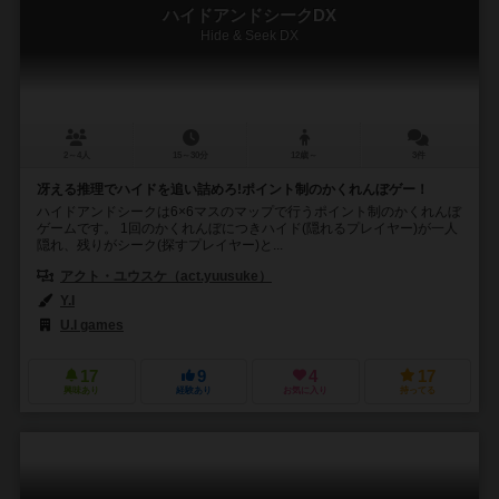
ハイドアンドシークDX
Hide & Seek DX
2～4人
15～30分
12歳～
3件
冴える推理でハイドを追い詰めろ!ポイント制のかくれんぼゲー！
ハイドアンドシークは6×6マスのマップで行うポイント制のかくれんぼ
ゲームです。 1回のかくれんぼにつきハイド(隠れるプレイヤー)が一人
隠れ、残りがシーク(探すプレイヤー)と...
アクト・ユウスケ（act.yuusuke）
Y.I
U.I games
17
9
4
17
興味あり
経験あり
お気に入り
持ってる