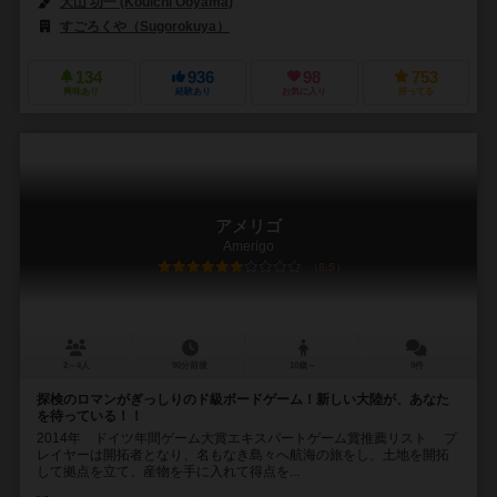
大山 功一 (Kouichi Ooyama)
すごろくや（Sugorokuya）
134
936
98
753
興味あり
経験あり
お気に入り
持ってる
アメリゴ
Amerigo
6.5
2～4人
90分前後
10歳～
9件
探検のロマンがぎっしりのド級ボードゲーム！新しい大陸が、あなた
を待っている！！
2014年 ドイツ年間ゲーム大賞エキスパートゲーム賞推薦リスト プ
レイヤーは開拓者となり、名もなき島々へ航海の旅をし、土地を開拓
して拠点を立て、産物を手に入れて得点を...