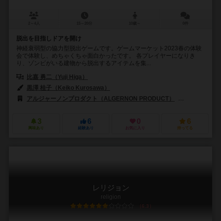
2～4人
15～20分
10歳～
0件
脱出を目指しドアを開け
神経衰弱型の協力型脱出ゲームです。ゲームマーケット2023春の体験
会で体験し、めちゃくちゃ面白かったです。 各プレイヤーになりき
り、ゾンビがいる建物から脱出するアイテムを集...
比嘉 勇二（Yuji Higa）
黒澤 桂子（Keiko Kurosawa）
アルジャーノンプロダクト（ALGERNON PRODUCT）
かごめかんぱに
3
6
0
6
興味あり
経験あり
お気に入り
持ってる
レリジョン
religion
6.3