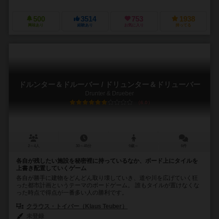
500
3514
753
1938
興味あり
経験あり
お気に入り
持ってる
ドルンター＆ドルーバー / ドリュンター＆ドリューバー
Drunter & Drueber
6.0
2～4人
30～45分
9歳～
6件
各自が残したい施設を秘密裡に持っているなか、ボード上にタイルを
上書き配置していくゲーム
各自が勝手に建物をどんどん取り壊していき、道や川を広げていく狂
った都市計画というテーマのボードゲーム。 誰もタイルが置けなくな
った時点で得点が一番多い人の勝利です。
クラウス・トイバー（Klaus Teuber）
未登録