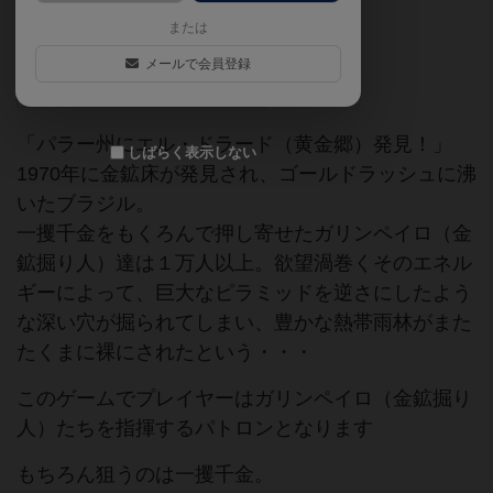
または
ゲームマーケット2017（神戸）
メールで会員登録
グループSNEゲームコンテスト受賞作
「パラー州にエル・ドラード（黄金郷）発見！」
しばらく表示しない
1970年に金鉱床が発見され、ゴールドラッシュに沸
いたブラジル。
一攫千金をもくろんで押し寄せたガリンペイロ（金
鉱掘り人）達は１万人以上。欲望渦巻くそのエネル
ギーによって、巨大なピラミッドを逆さにしたよう
な深い穴が掘られてしまい、豊かな熱帯雨林がまた
たくまに裸にされたという・・・
このゲームでプレイヤーはガリンペイロ（金鉱掘り
人）たちを指揮するパトロンとなります
もちろん狙うのは一攫千金。