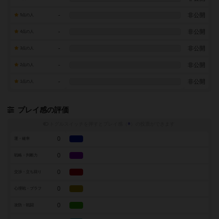
-
非公開
5点の人
-
非公開
4点の人
-
非公開
3点の人
-
非公開
2点の人
-
非公開
1点の人
プレイ感の評価
トグルスイッチを押すとプレイ感（
※
）の投票ができます
0
運・確率
0
戦略・判断力
0
交渉・立ち回り
0
心理戦・ブラフ
0
攻防・戦闘