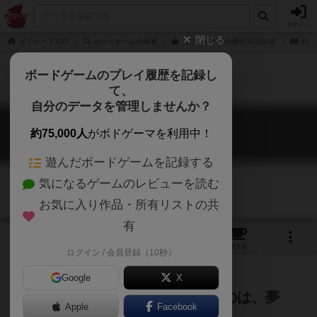
ログイン
閉じる
ボドゲーマTOP
ボードゲームの検索
ガリンペイロの通販/商品詳細
作品
ボードゲームのプレイ履歴を記録し
て、
自分のデータを管理しませんか？
ガリンペイロ
約75,000人
がボドゲーマを利用中！
GARIMPEIRO
遊んだボードゲームを記録する
気になるゲームのレビューを読む
お気に入り作品・所有リストの共
有
2
7
トップ
画像
動画
レビュー
カフェ
ログイン / 会員登録（10秒）
Google
X
エルドラド（金鉱山）で手にするのは、夢
Apple
Facebook
か、それとも落胆か・・・