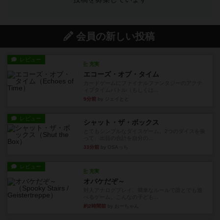
会員の新しい投稿
レビュー
充実
エコーズ・オブ・タイム
カードゲームにファイナルファンタジーのアクテ
ィブタイムバトル（もしくは...
9分前
by ジェイとと
レビュー
シャット・ザ・ボックス
とてもシンプルなダイスゲーム。2つのダイスを振
って、出目の合計を自分の...
33分前
by OSAっち
レビュー
充実
オバケだぞ～
対人アナログプレイ。簡単なルールで誰とでも遊
べるゲーム。こんなの子ども...
約2時間前
by おーちゃん