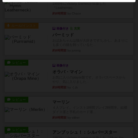
1988年にVictory Gamesが出版した
『Leathernec...
約8時間前
by Chaco
ルール/インスト
画像付き
充実
パーミッド
おばあちゃんは猫が大好きです!しかし、あまりに
も多くの猫を飼っているた...
約8時間前
by jurong
レビュー
画像付き
オラパ・マイン
お気に入りのplayte製です。オラパスペースから
やり、気に入りました...
約9時間前
by くみ
レビュー
マーリン
４人プレイ。インスト1時間プレイ2時間半。結構
ダイス運と手札のカード運...
約9時間前
by oliber
レビュー
アンブッシュ！：シルバースター
1987年にVictory Gamesが出版した『Silver Sta...