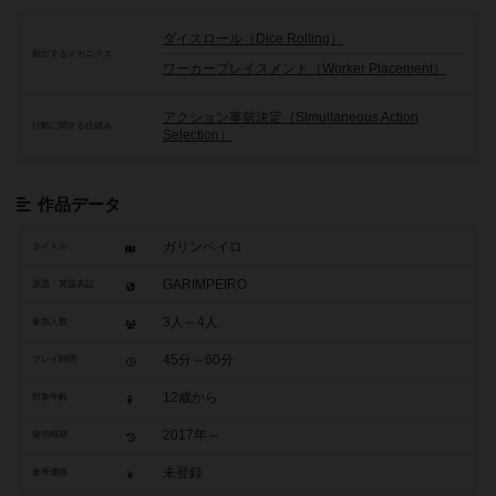
ダイスロール（Dice Rolling）
頻出するメカニクス
ワーカープレイスメント（Worker Placement）
アクション事前決定（Simultaneous Action
行動に関する仕組み
Selection）
作品データ
ガリンペイロ
タイトル
GARIMPEIRO
原題・英題表記
3人～4人
参加人数
45分～60分
プレイ時間
12歳から
対象年齢
2017年～
発売時期
未登録
参考価格