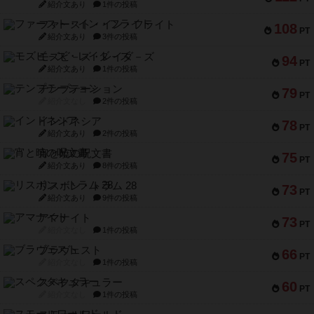
紹介文あり
1件の投稿
ファースト・イン・フライト
108
PT
紹介文あり
3件の投稿
モズビ－ズ・レイダ－ズ
94
PT
紹介文あり
1件の投稿
テンプテーション
79
PT
紹介文なし
2件の投稿
インドネシア
78
PT
紹介文あり
2件の投稿
宵と暁の呪文書
75
PT
紹介文あり
8件の投稿
リスボン・トラム 28
73
PT
紹介文あり
9件の投稿
アマナイト
73
PT
紹介文なし
1件の投稿
ブラヴェスト
66
PT
紹介文なし
1件の投稿
スペクタキュラー
60
PT
紹介文なし
1件の投稿