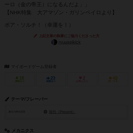
ーロ（金の帝王）になるんだよ」」
【NHK特集 大アマゾン・ガリンペイロより】
ボア・ソルチ！（幸運を！）
上記文章の執筆にご協力くださった方
ryuuseikick
マイボードゲーム登録者
15
23
2
42
興味あり
経験あり
お気に入り
持ってる
テーマ/フレーバー
現代（Present）
舞台の時代背景
メカニクス