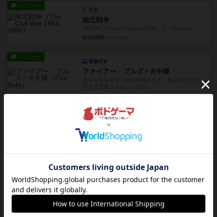
レビュー
充実
南北戦争
1983年にVictory Gamesが出版した『The Civil ...
約5時間前
by Chaco
レビュー
画像付き
ファイアー・ブルズ / 火牛陣
火牛を引き連れて敵を殲滅させる。縦か斜めで前2
列まで攻撃できるが、自分...
約8時間前
by うらまこ
レビュー
フリップ７
カードをめくるかパスをするかを決めてパスした
時のカード数字が得点になる...
約8時間前
by mob567
レビュー
コンセプト
親のプレイヤーがお題を決めて限られたヒントの
中から他のプレイヤーに当て...
約8時間前
by mob567
レビュー
海兵隊