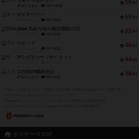
スモールワールド
59
PT
紹介文あり
13件の投稿
ギャンブラー
58
PT
紹介文なし
2件の投稿
Bitter End ブタペスト救出作戦
52
PT
紹介文なし
1件の投稿
ラピード
46
PT
紹介文なし
1件の投稿
ザ・フラッフィー・ライト
44
PT
紹介文なし
0件の投稿
ふたつの城の物語
39
PT
紹介文あり
6件の投稿
※Apple、Apple のロゴ は、米国および他の国々で登録されたApple Inc.の商標です。
※App Store は、Apple Inc.のサービスマークです。
※Android は、グーグル インコーポレイテッドの商標または登録商標です。
※Google Play とそのロゴは、Google Inc.の商標または登録商標です。
ボドゲーマTOP