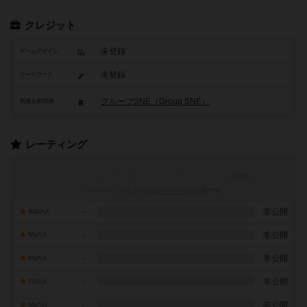
クレジット
未登録
ゲームデザイン
未登録
アートワーク
グループSNE（Group SNE）
関連企業/団体
レーティング
レーティングを行うには
ログイン
が必要です
-
非公開
10点の人
-
非公開
9点の人
-
非公開
8点の人
-
非公開
7点の人
-
非公開
6点の人