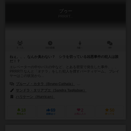
プゥー
PRRRT...
3～7人
15分前後
8歳～
4件
ねぇ、、、なんか臭わない？ シラを切っている凶悪事件の犯人は誰
だ！？
エレベーターの中やバスの中など、とある密室で発生した事件、、、
PRRRT! なんと「オナラ」をした犯人を捜すパーティゲーム。 プレイ
ヤーはこの状況から...
ブルーノ・カタラ（Bruno Cathala）
ルドヴィック・モーブロン（Ludov
サンドラ・タリアブエ（Sandra Tagliabue）
ハリケーン（Hurrican）
18
69
2
50
興味あり
経験あり
お気に入り
持ってる