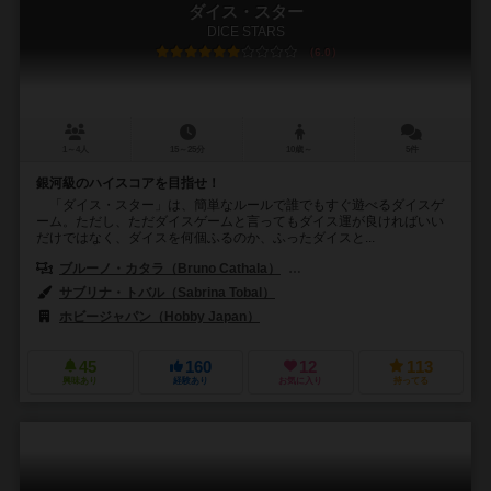
ダイス・スター
DICE STARS
6.0
1～4人
15～25分
10歳～
5件
銀河級のハイスコアを目指せ！
「ダイス・スター」は、簡単なルールで誰でもすぐ遊べるダイスゲ
ーム。ただし、ただダイスゲームと言ってもダイス運が良ければいい
だけではなく、ダイスを何個ふるのか、ふったダイスと...
ブルーノ・カタラ（Bruno Cathala）
ルドヴィック・モーブロン（Ludov
サブリナ・トバル（Sabrina Tobal）
ホビージャパン（Hobby Japan）
45
160
12
113
興味あり
経験あり
お気に入り
持ってる