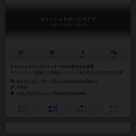
キャッシュ＆ガンズ ヤクザ
Cash 'n Guns: Yakuzas
6～9人
45～55分
10歳～
1件
キャッシュ＆ガンズジャンキーのみが許された拡張
ゲームバランス調整など皆無のバカゲーに振り切るその心意気は見事
ルドヴィック・モーブロン（Ludovic Maublanc）
未登録
レポ プロダクション（Repos Production）
11
16
2
21
興味あり
経験あり
お気に入り
持ってる