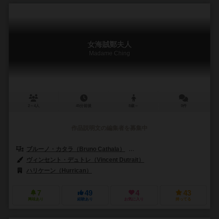
女海賊鄭夫人
Madame Ching
2～4人
45分前後
8歳～
0件
作品説明文の編集者を募集中
ブルーノ・カタラ（Bruno Cathala）
ルドヴィック・モーブロン（Ludov
ヴィンセント・デュトレ（Vincent Dutrait）
ハリケーン（Hurrican）
7
49
4
43
興味あり
経験あり
お気に入り
持ってる