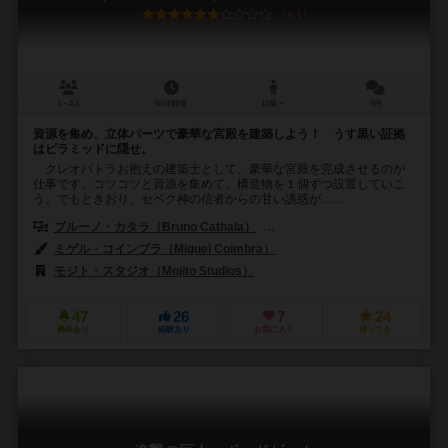
6.1
2～4人
60分前後
10歳～
0件
資源を集め、立体パーツで豪華な宮殿を建築しよう！ うす黒い証拠
はピラミッドに隠せ。
クレオパトラお抱えの建築士として、豪華な宮殿を完成させるのが
仕事です。コツコツと資源を集めて、構造物を１個ずつ設置していこ
う。でもときおり、セベク神の信者からの甘い誘惑が…...
ブルーノ・カタラ（Bruno Cathala）
ルドヴィック・モーブロン（Ludov
ミゲル・コインブラ（Miguel Coimbra）
モジト・スタジオ（Mojito Studios）
47
26
7
24
興味あり
経験あり
お気に入り
持ってる