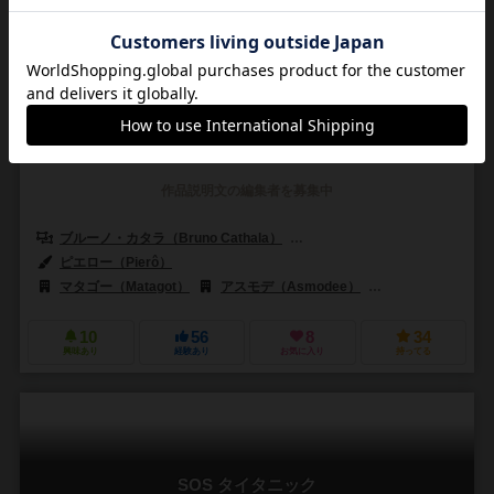
ダイスタウン
Dice Town
6.0
2～5人
45分前後
10歳～
0件
作品説明文の編集者を募集中
ブルーノ・カタラ（Bruno Cathala）
ルドヴィック・モーブロン（Ludov
ピエロー（Pierô）
マタゴー（Matagot）
アスモデ（Asmodee）
アステリオン・プレス
10
56
8
34
興味あり
経験あり
お気に入り
持ってる
SOS タイタニック