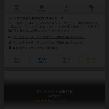
2～4人
25分前後
10歳～
2件
バランスの取れた遊びやすいチキンレース
カードを捲るかやめるかのみのチキンレースだがテーマを綺麗に落と
し込んでいてビジュアル的にも美しい 泥棒が宝を集めていくが欲張り
過ぎると望まない結果になる、しかもたくさん...
クリスティーヌ・アルコウフェ（Christine Alcouffe）
ルドヴィック・
クリスティーヌ・アルコウフェ（Christine Alcouffe）
KYFエディション（KYF Edition）
76
141
21
113
興味あり
経験あり
お気に入り
持ってる
ランペイジ・怪獣征服
Rampage
6.0