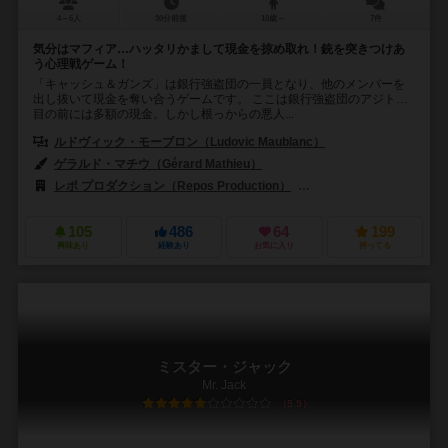
4～6人
30分前後
10歳～
7件
気分はマフィア…ハッタリかまして現金を掠め取れ！銃を突きつけあ
う心理戦ゲーム！
「キャッシュ＆ガンズ」は銀行強盗団の一員となり、他のメンバーを
出し抜いて現金を奪い合うゲームです。 ここは銀行強盗団のアジト…
目の前には多額の現金。しかし根っからの悪人...
ルドヴィック・モーブロン（Ludovic Maublanc）
ゲラルド・マチウ（Gérard Mathieu）
レポ プロダクション（Repos Production）
アスモデ（Asmodee）
105
486
64
199
興味あり
経験あり
お気に入り
持ってる
ミスター・ジャック
Mr. Jack
5.9