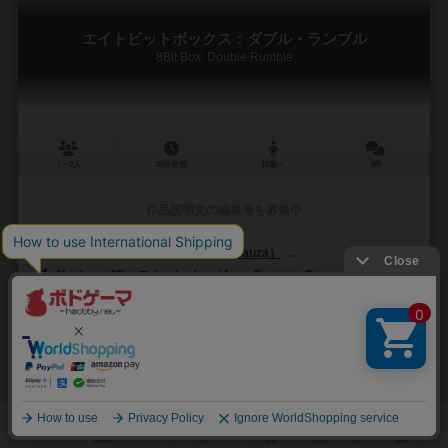
エイトビットボックス：ダブル・ランブル
8Bit Box: Double Rumble
1～2人
45分前後
10歳～
0件
作品説明文の編集者を募集中
アントワーヌ・ボウザ（Antoine Bauza）
コランタン・レブラット（Cor
ジャン＝バティスト・レノー（Jean-Baptiste Reynaud）
イエロ（IELLO）
9
3
2
24
興味あり
経験あり
お気に入り
持ってる