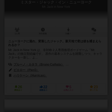
ミスター・ジャック・イン・ニューヨーク
Mr. Jack in New York
2人用
30分前後
14歳～
1件
ニューヨークに逃れ、変装したジャック。新天地で君は彼を捕まえら
れるか？
Mr. Jack in New York は、非対称２人専用推理ボードゲーム『Mr.
Jack』の独立型続編です。 原作の基本システムを踏襲しつつ、キャラ
クターを一新し、よ...
ブルーノ・カタラ（Bruno Cathala）
ルドヴィック・モーブロン（Ludov
ピエロー（Pierô）
ハリケーン（Hurrican）
26
22
5
23
興味あり
経験あり
お気に入り
持ってる