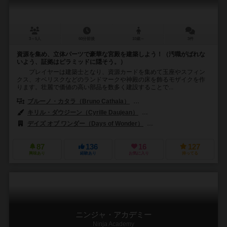
3～5人
60分前後
10歳～
3件
資源を集め、立体パーツで豪華な宮殿を建築しよう！（汚職がばれな
いよう、証拠はピラミッドに隠そう。）
プレイヤーは建築士となり、資源カードを集めて玉座やスフィン
クス、オベリスクなどのランドマークや神殿の床を飾るモザイクを作
ります。壮麗で価値の高い部品を数多く建設することで...
ブルーノ・カタラ（Bruno Cathala）
ルドヴィック・モーブロン（Ludov
キリル・ダウジーン（Cyrille Daujean）
ジュリアン・デルヴァル（Juli
デイズ オブ ワンダー（Days of Wonder）
エッジ エンターテインメント（
87
136
16
127
興味あり
経験あり
お気に入り
持ってる
ニンジャ・アカデミー
Ninja Academy