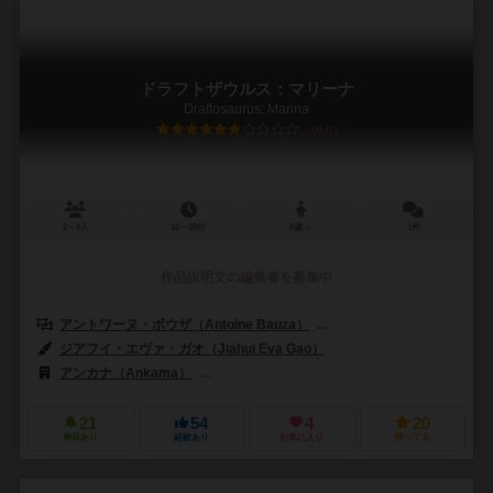
ドラフトザウルス：マリーナ
Draftosaurus: Marina
6.0
2～5人
15～20分
8歳～
1件
作品説明文の編集者を募集中
アントワーヌ・ボウザ（Antoine Bauza）
コランタン・レブラット（Cor
ジアフイ・エヴァ・ガオ（Jiahui Eva Gao）
アンカナ（Ankama）
ボードゲームボックス（Board Game Box）
21
54
4
20
興味あり
経験あり
お気に入り
持ってる