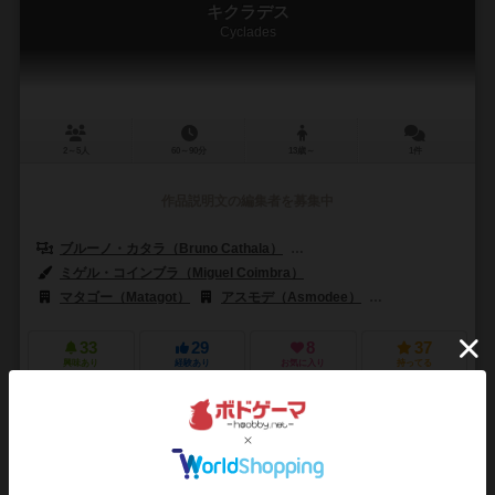
キクラデス
Cyclades
2～5人
60～90分
13歳～
1件
作品説明文の編集者を募集中
ブルーノ・カタラ（Bruno Cathala）
ルドヴィック・モーブロン（Ludov
ミゲル・コインブラ（Miguel Coimbra）
マタゴー（Matagot）
アスモデ（Asmodee）
アステリオン・プレス
33
29
8
37
興味あり
経験あり
お気に入り
持ってる