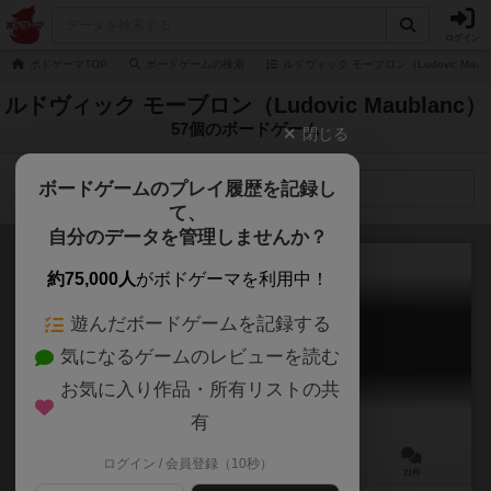
ログイン
ボドゲーマTOP
ボードゲームの検索
ルドヴィック モーブロン（Ludovic Maub
ルドヴィック モーブロン（Ludovic Maublanc）
57個のボードゲーム
閉じる
ボードゲームのプレイ履歴を記録し
検索メニュー
て、
自分のデータを管理しませんか？
約75,000人
がボドゲーマを利用中！
遊んだボードゲームを記録する
ドラフトサウルス
気になるゲームのレビューを読む
Draftosaurus
6.4
お気に入り作品・所有リストの共
有
ログイン / 会員登録（10秒）
2～5人
15分前後
8歳～
21件