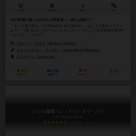
2人用
30分前後
9歳～
4件
10の部屋に散らばる8人の容疑者――怪人は誰だ？
『オペラ座の怪人（Le Fantôme de l’Opéra）』は、2人用ボードゲー
ムで、『Mr. Jack』のゲームシステムをベースにした非対称型の推理ゲ
ームです。一方のプ...
ブルーノ・カタラ（Bruno Cathala）
ルドヴィック・モーブロン（Ludov
ジャン＝マリー・ミングー（Jean-Marie Minguez）
ハリケーン（Hurrican）
181
116
42
84
興味あり
経験あり
お気に入り
持ってる
パリの屋根 / レ・トワ・ドゥ・パリ
Les Toits de Paris
6.4