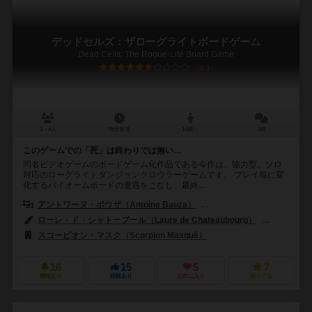
デッドセルズ：ザローグライトボードゲーム
Dead Cells: The Rogue-Lite Board Game
6.1
1～4人
45分前後
14歳～
1件
このゲームでの「死」は終わりでは無い…
同名ビデオゲームのボードゲーム化作品である今作は、協力型、ソロ
対応のローグライトダンジョンクロウラーゲームです。 プレイ毎に変
化するバイオームボードの遭遇をこなし、最終...
アントワーヌ・ボウザ（Antoine Bauza）
コランタン・レブラット（Cor
ローレ・ド・シャトーブール（Laure de Chateaubourg）
ザビエル・グ
スコーピオン・マスク（Scorpion Masqué）
16
15
5
7
興味あり
経験あり
お気に入り
持ってる