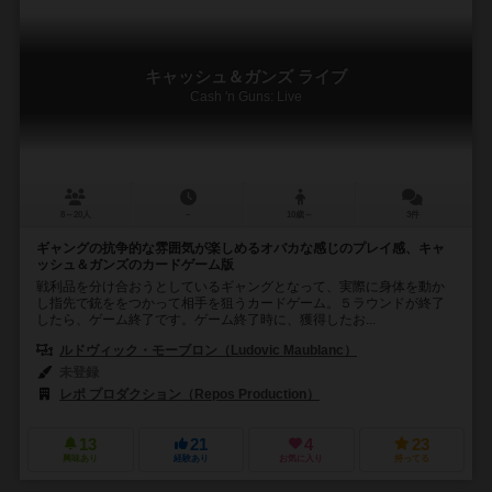
キャッシュ＆ガンズ ライブ
Cash 'n Guns: Live
8～20人
－
10歳～
3件
ギャングの抗争的な雰囲気が楽しめるオバカな感じのプレイ感、キャ
ッシュ＆ガンズのカードゲーム版
戦利品を分け合おうとしているギャングとなって、実際に身体を動か
し指先で銃ををつかって相手を狙うカードゲーム。５ラウンドが終了
したら、ゲーム終了です。ゲーム終了時に、獲得したお...
ルドヴィック・モーブロン（Ludovic Maublanc）
未登録
レポ プロダクション（Repos Production）
13
21
4
23
興味あり
経験あり
お気に入り
持ってる