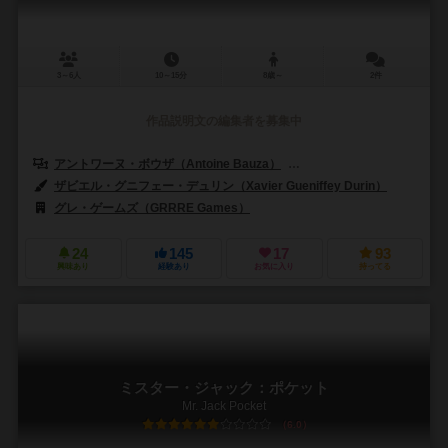
3～6人
10～15分
8歳～
2件
作品説明文の編集者を募集中
アントワーヌ・ボウザ（Antoine Bauza）
コランタン・レブラット（Cor
ザビエル・グニフェー・デュリン（Xavier Gueniffey Durin）
グレ・ゲームズ（GRRRE Games）
24
145
17
93
興味あり
経験あり
お気に入り
持ってる
ミスター・ジャック：ポケット
Mr. Jack Pocket
6.0