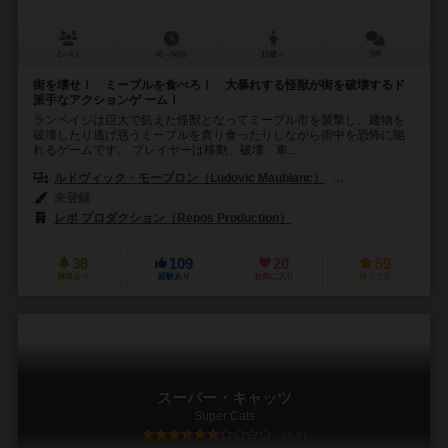
2～4人
45～55分
10歳～
3件
街を壊せ！ ミープルを食べろ！ 大暴れする怪獣が街を破壊するド
派手なアクションゲ ーム！
ランペイジは巨大で飢えた怪獣となってミープル市を襲撃し、建物を
破壊したり逃げ惑うミープルを貪り食ったりしながら街中を恐怖に陥
れるゲームです。 プレイヤーは移動、破壊、車...
ルドヴィック・モーブロン（Ludovic Maublanc）
アントワーヌ・ボウザ
未登録
レポ プロダクション（Repos Production）
38
109
20
59
興味あり
経験あり
お気に入り
持ってる
スーパー・キャッツ
Super Cats
6.0