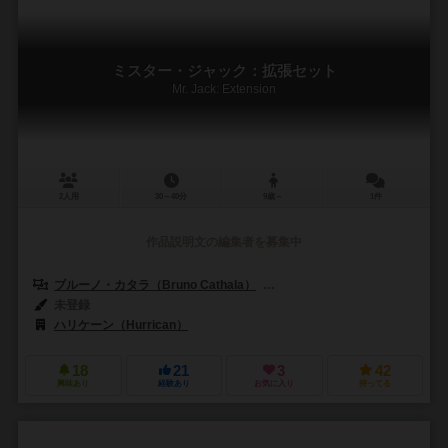
ミスター・ジャック：拡張セット
Mr. Jack: Extension
2人用
30～40分
9歳～
1件
作品説明文の編集者を募集中
ブルーノ・カタラ（Bruno Cathala）
ルドヴィック・モーブロン（Ludov
未登録
ハリケーン（Hurrican）
18
21
3
42
興味あり
経験あり
お気に入り
持ってる