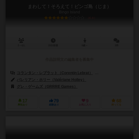
まわして！そろえて！ビンゴ島（じま）
Bingo Island
6.0
2～4人
15分前後
6歳～
2件
作品説明文の編集者を募集中
コランタン・レブラット（Corentin Lebrat）
ルドヴィック・モーブロン（
バレリアン・ホリー（Valériane Holley）
グレ・ゲームズ（GRRRE Games）
17
79
9
68
興味あり
経験あり
お気に入り
持ってる