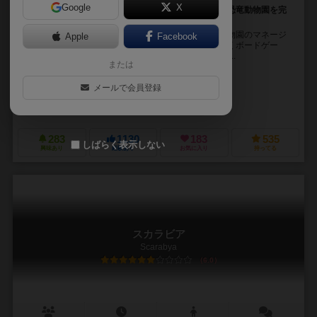
Google
X
袋から引いた恐竜コマをドラフトして、個人ボードに恐竜動物園を完
成させよう！
恐竜のクローンを作り出すことに成功した世界で、動物園のマネージ
Apple
Facebook
ャーとなって、最も人気のある恐竜動物園を作っていくボードゲー
ム。 ラウンド２が終了した時点で得点が一番多い人の...
または
アントワーヌ・ボウザ（Antoine Bauza）
コランタン・レブラット（Cor
メールで会員登録
ジアフイ・エヴァ・ガオ（Jiahui Eva Gao）
ヴィピン・アレックス・ジェ
アンカナ（Ankama）
ボードゲームボックス（Board Game Box）
283
1130
183
535
しばらく表示しない
興味あり
経験あり
お気に入り
持ってる
スカラビア
Scarabya
6.0