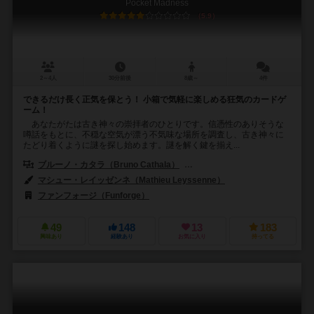
Pocket Madness
5.9
2～4人
30分前後
8歳～
4件
できるだけ長く正気を保とう！ 小箱で気軽に楽しめる狂気のカードゲ
ーム！
あなたがたは古き神々の崇拝者のひとりです。信憑性のありそうな
噂話をもとに、不穏な空気が漂う不気味な場所を調査し、古き神々に
たどり着くように謎を探し始めます。謎を解く鍵を揃え...
ブルーノ・カタラ（Bruno Cathala）
ルドヴィック・モーブロン（Ludov
マシュー・レイッゼンネ（Mathieu Leyssenne）
ファンフォージ（Funforge）
49
148
13
183
興味あり
経験あり
お気に入り
持ってる