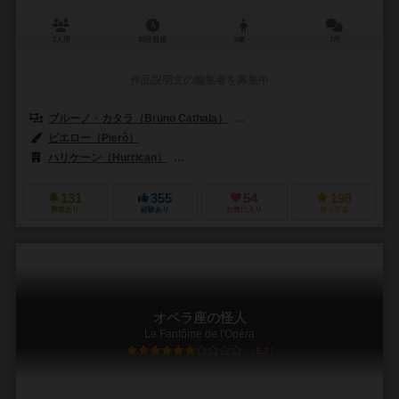
2人用
30分前後
9歳～
7件
作品説明文の編集者を募集中
ブルーノ・カタラ（Bruno Cathala）
ルドヴィック・モーブロン（Ludov
ピエロー（Pierô）
ハリケーン（Hurrican）
ノイロルーディック（Neuroludic）
131
355
54
198
興味あり
経験あり
お気に入り
持ってる
オペラ座の怪人
Le Fantôme de l'Opéra
6.2