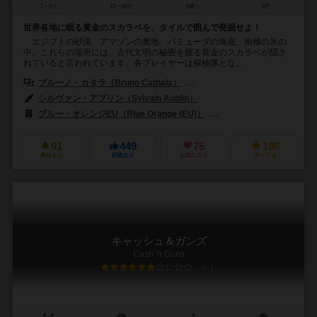
1～4人
15～20分
8歳～
8件
世界各地に眠る黄金のスカラベを、タイルで囲んで発掘せよ！
エジプトの砂漠、アマゾンの奥地、バミューダの海底、南極の氷の
中。これらの場所には、古代文明の秘密を握る黄金のスカラベが隠さ
れていると言われています。各プレイヤーは探検隊とな...
ブルーノ・カタラ（Bruno Cathala）
ルドヴィック・モーブロン（Ludov
シルヴァン・アブリン（Sylvain Aublin）
ブルー・オレンジEU（Blue Orange (EU)）
ブルーオレンジゲームズ（Bl
91
449
75
186
興味あり
経験あり
お気に入り
持ってる
キャッシュ＆ガンズ
Cash 'n Guns
6.1