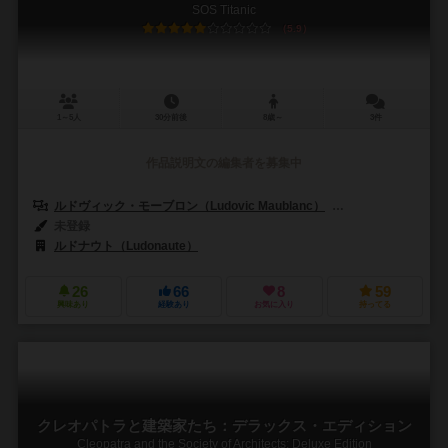
SOS Titanic
5.9
1～5人
30分前後
8歳～
3件
作品説明文の編集者を募集中
ルドヴィック・モーブロン（Ludovic Maublanc）
ブルーノ・カタラ（B
未登録
ルドナウト（Ludonaute）
26
66
8
59
興味あり
経験あり
お気に入り
持ってる
クレオパトラと建築家たち：デラックス・エディション
Cleopatra and the Society of Architects: Deluxe Edition