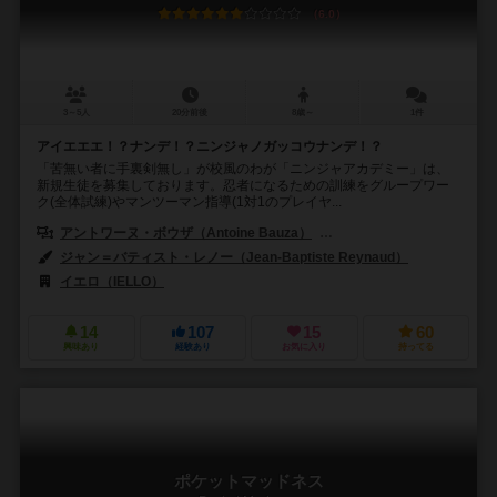
6.0
3～5人
20分前後
8歳～
1件
アイエエエ！？ナンデ！？ニンジャノガッコウナンデ！？
「苦無い者に手裏剣無し」が校風のわが「ニンジャアカデミー」は、
新規生徒を募集しております。忍者になるための訓練をグループワー
ク(全体試練)やマンツーマン指導(1対1のプレイヤ...
アントワーヌ・ボウザ（Antoine Bauza）
コランタン・レブラット（Cor
ジャン＝バティスト・レノー（Jean-Baptiste Reynaud）
イエロ（IELLO）
14
107
15
60
興味あり
経験あり
お気に入り
持ってる
ポケットマッドネス