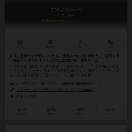
SOSダイナソー
SOS Dino
6.1
1～4人
25分前後
7歳～
4件
仲良し恐竜たちが遊んでいたら、突然４つの火山が噴火し、隕石も降
り始めた！卵を守りつつ安全な山に逃げる、協力ゲーム！
４つの火山に囲まれた湖で集まって遊んでいると、急に大噴火が始ま
りました！ 毎ターン流れてくる溶岩を避けつつ、隕石にも注意しなが
ら、高い山を目指して逃げましょう。途中で卵も救...
ルドヴィック・モーブロン（Ludovic Maublanc）
セオ・リヴィエール（
マシュー・レイッゼンネ（Mathieu Leyssenne）
ロキ（LOKI）
29
34
5
36
興味あり
経験あり
お気に入り
持ってる