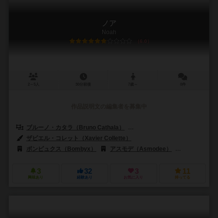
ノア
Noah
6.0
2～5人
30分前後
7歳～
0件
作品説明文の編集者を募集中
ブルーノ・カタラ（Bruno Cathala）
ルドヴィック・モーブロン（Ludov
ザビエル・コレット（Xavier Collette）
ボンピュクス（Bombyx）
アスモデ（Asmodee）
ジョリー・シン
3
32
3
11
興味あり
経験あり
お気に入り
持ってる