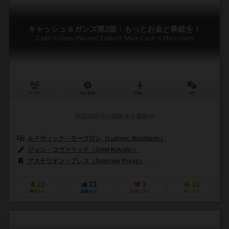
キャッシュ＆ガンズ第2版：もっとお金と拳銃を！
Ca$h 'n Guns (Second Edition): More Cash 'n More Guns
4～8人
30分前後
10歳～
0件
作品説明文の編集者を募集中
ルドヴィック・モーブロン（Ludovic Maublanc）
ジョン・コヴァリック（John Kovalic）
アステリオン・プレス（Asterion Press）
レポ プロダクション（Repos
22
13
3
22
興味あり
経験あり
お気に入り
持ってる