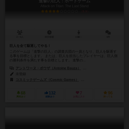
進撃の巨人：ボードゲーム
Attack on Titan: The Last Stand
5.9
2～5人
30分前後
14歳～
6件
巨人を全て駆逐してやる！
このゲームは「進撃の巨人」の調査兵団の一員となり、巨人を駆逐す
る事を目標とします。 または、巨人を担当したプレイヤーは、巨人側
の勝利条件を満たす事を目標とします。 進撃の...
アントワーヌ・ボウザ（Antoine Bauza）
ルドヴィック・モーブロン（Lu
未登録
コスミックゲームズ（Cosmic Games）
クリプトゾイック・エンタイテイン
68
132
7
96
興味あり
経験あり
お気に入り
持ってる