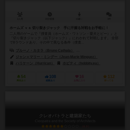
2人用
15分前後
14歳～
3件
ホームズ ｖｓ 切り裂きジャック 手に汗握る対戦をお手軽に！
二人用のゲームで『捜査員（ホームズ・ワトソン・愛犬とビー）』と
『切り裂きジャック（以下ジャック）』にわかれて対戦します。 全部
で8ラウンドあり、その中で異なる条件（捜査...
ブルーノ・カタラ（Bruno Cathala）
ルドヴィック・モーブロン（Ludov
ジャン＝マリー・ミングー（Jean-Marie Minguez）
ハリケーン（Hurrican）
ホビティ（hobbity.eu）
54
108
16
112
興味あり
経験あり
お気に入り
持ってる
クレオパトラと建築家たち
Cleopatra and the Society of Architects
6.0