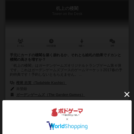
机上の楼閣
Tower on the Desk
2～4人
10分前後
8歳～
0件
手元にカードの楼閣を築く崩れるか、それとも絵札の効果でドカンと
楼閣の高さを増すか？
「机上の楼閣」はガーデンゲームズオリジナルトランプゲーム第４弾
です。これはガーデンゲームズブースのゲームマーケット2017春の予
約特典です！予約しないともらえません。 ...
樫尾 忠英（Tadahide Kashio）
未登録
ガーデンゲームズ（The Garden Games）
0
0
0
0
興味あり
経験あり
お気に入り
持ってる