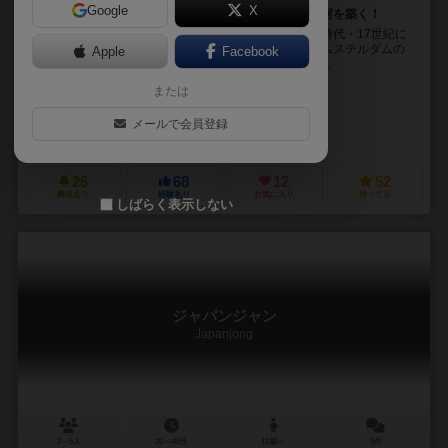
Google
X
選べるのは常に２つ 世界遺産・アムステルダムの運河を築く！
世界遺産「アムステルダムの運河」はオランダの黄金時代・17世紀に
作られました。「北のヴェネツィア」とも言われるアムステルダムの
Apple
Facebook
街に運河を掘り、街に投資をすることで点在する市場...
または
樫尾 忠英（Tadahide Kashio）
長谷川 登鯉（Tori Hasegawa）
メールで会員登録
ガーデンゲームズ（The Garden Games）
26
68
12
52
興味あり
経験あり
お気に入り
持ってる
しばらく表示しない
ジャパンジャン
Japanjong
2～6人
20～40分
12歳～
5件