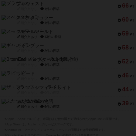
ブラヴェスト
66
PT
紹介文なし
1件の投稿
スペクタキュラー
60
PT
紹介文なし
1件の投稿
スモールワールド
59
PT
紹介文あり
13件の投稿
ギャンブラー
58
PT
紹介文なし
2件の投稿
Bitter End ブタペスト救出作戦
52
PT
紹介文なし
1件の投稿
ラピード
46
PT
紹介文なし
1件の投稿
ザ・フラッフィー・ライト
44
PT
紹介文なし
0件の投稿
ふたつの城の物語
39
PT
紹介文あり
6件の投稿
※Apple、Apple のロゴ は、米国および他の国々で登録されたApple Inc.の商標です。
※App Store は、Apple Inc.のサービスマークです。
※Android は、グーグル インコーポレイテッドの商標または登録商標です。
※Google Play とそのロゴは、Google Inc.の商標または登録商標です。