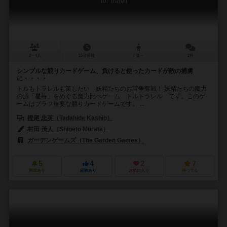
Tol Trarell
2～4人
15分前後
8歳～
2件
シンプルな競りカードゲーム、負けると使ったカードが敵の捕虜
に・・・・
トルもトラレルも策しだい 妖精たちのお宝争奪戦！ 妖精たちの魔力
の源「星苺」をめぐる魔力比べゲーム トルトラレル です。このゲ
ームはブラフ重要な競りカードゲームです。 ...
樫尾 忠英（Tadahide Kashio）
村田 茂人（Shigeto Murata）
ガーデンゲームズ（The Garden Games）
5
4
2
7
興味あり
経験あり
お気に入り
持ってる