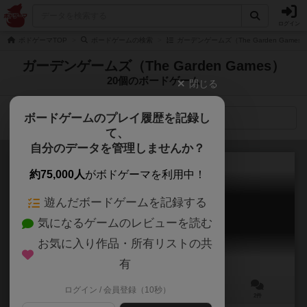
ログイン
ボドゲーマTOP
ボードゲームの検索
ガーデンゲームズ（The Garden Game
ガーデンゲームズ（The Garden Games）
20個のボードゲーム
閉じる
ボードゲームのプレイ履歴を記録し
検索メニュー
て、
自分のデータを管理しませんか？
約75,000人
がボドゲーマを利用中！
遊んだボードゲームを記録する
アムステルダムの運河
気になるゲームのレビューを読む
Canals of Amsterdam
6.1
お気に入り作品・所有リストの共
有
ログイン / 会員登録（10秒）
2～4人
15～30分
8歳～
2件