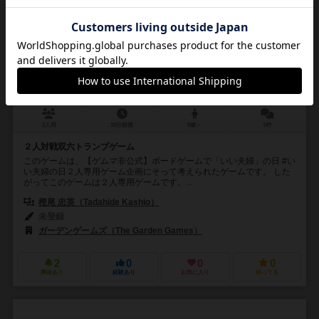
キングとクイーンの不思議な道
The Mysterious Way of King & Queen
2人用
10分前後
8歳～
0件
２人対戦双六トランプゲーム
このゲームは、【ゲムマ非公式】ボードゲームで「いい夫婦」の日 #い
い夫婦の日２人専用ゲーム企画にそって考えられたゲームです。 した
がってこのゲームは２人専用ゲームです。...
樫尾 忠英（Tadahide Kashio）
未登録
ガーデンゲームズ（The Garden Games）
2
0
0
0
興味あり
経験あり
お気に入り
持ってる