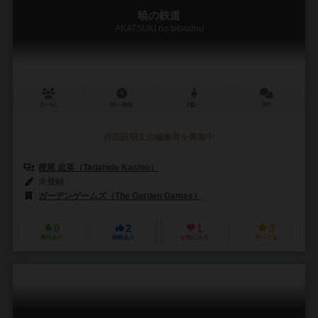
暁の鉄道
AKATSUKI no tetsudou
2～4人
30～45分
8歳～
0件
作品説明文の編集者を募集中
樫尾 忠英（Tadahide Kashio）
未登録
ガーデンゲームズ（The Garden Games）
0
2
1
3
興味あり
経験あり
お気に入り
持ってる