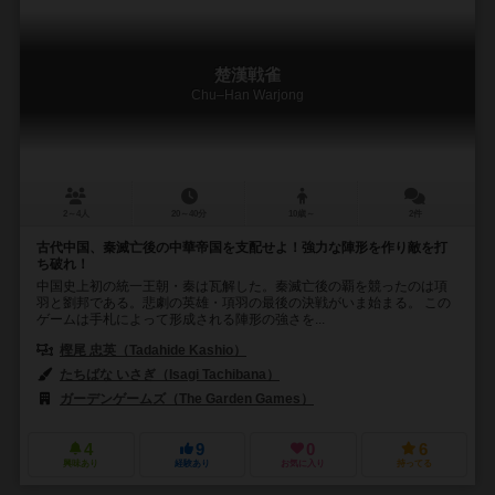
楚漢戦雀
Chu–Han Warjong
2～4人
20～40分
10歳～
2件
古代中国、秦滅亡後の中華帝国を支配せよ！強力な陣形を作り敵を打
ち破れ！
中国史上初の統一王朝・秦は瓦解した。秦滅亡後の覇を競ったのは項
羽と劉邦である。悲劇の英雄・項羽の最後の決戦がいま始まる。 この
ゲームは手札によって形成される陣形の強さを...
樫尾 忠英（Tadahide Kashio）
たちばな いさぎ（Isagi Tachibana）
ガーデンゲームズ（The Garden Games）
4
9
0
6
興味あり
経験あり
お気に入り
持ってる