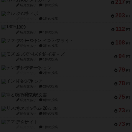
217
PT
紹介文あり
1件の投稿
クルティボ
203
PT
紹介文なし
1件の投稿
1809
112
PT
紹介文あり
1件の投稿
ファースト・イン・フライト
108
PT
紹介文あり
3件の投稿
モズビ－ズ・レイダ－ズ
94
PT
紹介文あり
1件の投稿
テンプテーション
79
PT
紹介文なし
2件の投稿
インドネシア
78
PT
紹介文あり
2件の投稿
宵と暁の呪文書
75
PT
紹介文あり
8件の投稿
リスボン・トラム 28
73
PT
紹介文あり
9件の投稿
アマナイト
73
PT
紹介文なし
1件の投稿