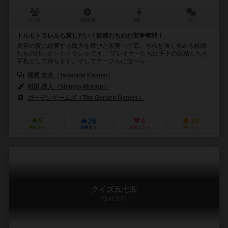
2～4人
15分前後
8歳～
1件
トルもトラレルも策しだい！妖精たちのお宝争奪戦！
夏至の夜に結実する魔力を帯びた果実・星苺。それを強く求める妖精
たちの戦いがトルトラレルです。 プレイヤーたちは手下の妖精たちを
手札として持ちます。そしてテーブルに並べら...
樫尾 忠英（Tadahide Kashio）
村田 茂人（Shigeto Murata）
ガーデンゲームズ（The Garden Games）
5
26
4
24
興味あり
経験あり
お気に入り
持ってる
クイズ五七五
Quiz 575