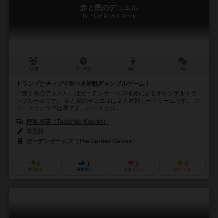
赤と黒のデュエル
Duel of Red & Black
2人用
20～30分
8歳～
1件
トランプとチップで遊べる対戦ギャンブルゲーム！
「赤と黒のデュエル」はガーデンゲームズ樫尾によるオリジナルトラ
ンプルールです。 赤と黒のデュエルは２人対戦カードゲームです。 ス
ペードとクラブは黒です。ハートとダ...
樫尾 忠英（Tadahide Kashio）
未登録
ガーデンゲームズ（The Garden Games）
6
1
1
0
興味あり
経験あり
お気に入り
持ってる