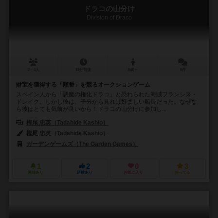
ドラコの山分け
Division of Draco
2～4人
15分前後
8歳～
0件
財宝を獲得する「順番」を競るオークションゲーム
スペイン人から「悪魔の権化ドラコ」と恐れられた海賊フランシス・
ドレイク。しかし彼は、子分から見れば好ましい船長だった。なぜな
ら彼はとても気前が良いから！ドラコの山分けに参加し...
樫尾 忠英（Tadahide Kashio）
樫尾 忠英（Tadahide Kashio）
ガーデンゲームズ（The Garden Games）
1
2
0
3
興味あり
経験あり
お気に入り
持ってる