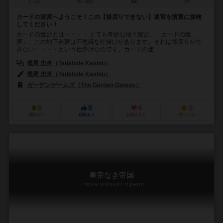
2～4人
15～30分
8歳～
0件
カードの迷宮へようこそ！この【後戻りできない】迷宮を慎重に探検
してください！
カードの迷宮とは・・・・ とても奇妙な地下迷宮、「カードの迷
宮」。この地下迷宮は不思議な仕掛けがあります。それは後戻りがで
きない・・・・という仕掛けなのです。カードの迷...
樫尾 忠英（Tadahide Kashio）
樫尾 忠英（Tadahide Kashio）
ガーデンゲームズ（The Garden Games）
6
8
4
9
興味あり
経験あり
お気に入り
持ってる
皇帝なき帝国
Empire without Emperor