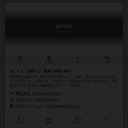
源平囲棋
Genpei Igi
2人用
10分前後
8歳～
0件
兵たちよ、包囲せよ！囲碁と将棋の融合
祇園精舎の鐘の声、諸行無常の響きあり。治承・寿永の乱は治承４年
（1180年）から元暦２年（1185年）に戦われた日本の内戦です。平氏
政権に対する内乱は鎌倉幕府成立という結果に...
樫尾 忠英（Tadahide Kashio）
ナカタ ヒサ（Hisa Nakata）
ガーデンゲームズ（The Garden Games）
3
1
0
3
興味あり
経験あり
お気に入り
持ってる