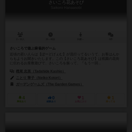
さいころ花あそび
Saikoro Hanaasobi
2～10人
20～40分
10歳～
0件
さいころで遊ぶ麻雀的ゲーム
近頃の若い人らは【ぼーどげぇむ】が流行ってるいうて、お客はんか
らもようお聞きいたします。この【さいころ花あそび】は祇園の花街
に伝わるお座敷遊びで、さいころを振って、『もう一回...
樫尾 忠英（Tadahide Kashio）
ことり 寧子（Neiko Kotori）
ガーデンゲームズ（The Garden Games）
4
0
1
1
興味あり
経験あり
お気に入り
持ってる