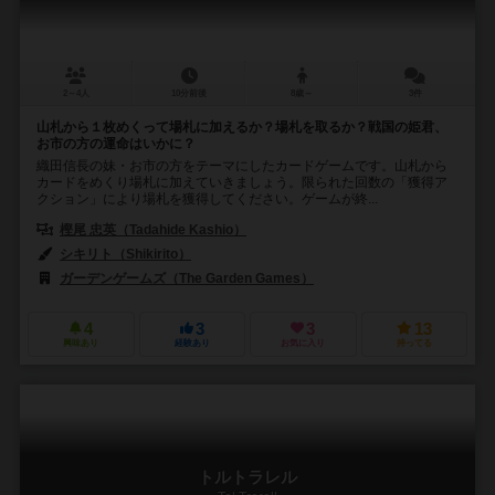
2～4人
10分前後
8歳～
3件
山札から１枚めくって場札に加えるか？場札を取るか？戦国の姫君、
お市の方の運命はいかに？
織田信長の妹・お市の方をテーマにしたカードゲームです。山札から
カードをめくり場札に加えていきましょう。限られた回数の「獲得ア
クション」により場札を獲得してください。ゲームが終...
樫尾 忠英（Tadahide Kashio）
シキリト（Shikirito）
ガーデンゲームズ（The Garden Games）
4
3
3
13
興味あり
経験あり
お気に入り
持ってる
トルトラレル