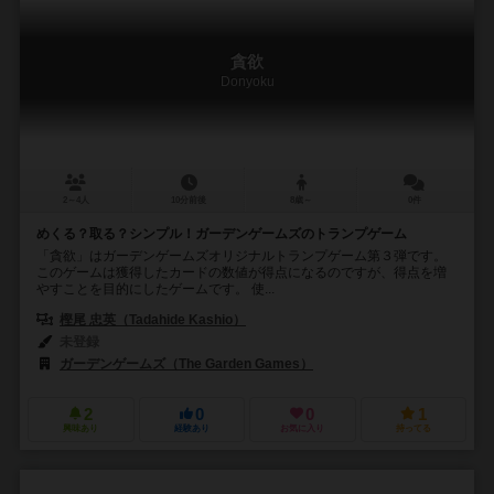
貪欲
Donyoku
2～4人
10分前後
8歳～
0件
めくる？取る？シンプル！ガーデンゲームズのトランプゲーム
「貪欲」はガーデンゲームズオリジナルトランプゲーム第３弾です。
このゲームは獲得したカードの数値が得点になるのですが、得点を増
やすことを目的にしたゲームです。 使...
樫尾 忠英（Tadahide Kashio）
未登録
ガーデンゲームズ（The Garden Games）
2
0
0
1
興味あり
経験あり
お気に入り
持ってる