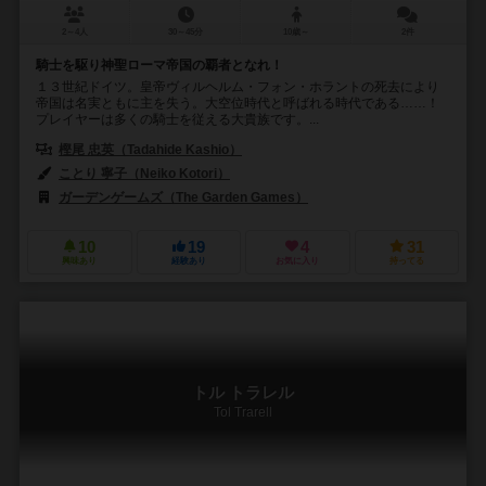
2～4人
30～45分
10歳～
2件
騎士を駆り神聖ローマ帝国の覇者となれ！
１３世紀ドイツ。皇帝ヴィルヘルム・フォン・ホラントの死去により
帝国は名実ともに主を失う。大空位時代と呼ばれる時代である……！
プレイヤーは多くの騎士を従える大貴族です。...
樫尾 忠英（Tadahide Kashio）
ことり 寧子（Neiko Kotori）
ガーデンゲームズ（The Garden Games）
10
19
4
31
興味あり
経験あり
お気に入り
持ってる
トル トラレル
Tol Trarell