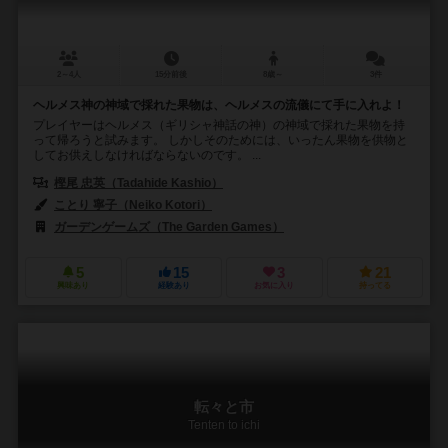
2～4人
15分前後
8歳～
3件
ヘルメス神の神域で採れた果物は、ヘルメスの流儀にて手に入れよ！
プレイヤーはヘルメス（ギリシャ神話の神）の神域で採れた果物を持
って帰ろうと試みます。 しかしそのためには、いったん果物を供物と
してお供えしなければならないのです。 ...
樫尾 忠英（Tadahide Kashio）
ことり 寧子（Neiko Kotori）
ガーデンゲームズ（The Garden Games）
5
15
3
21
興味あり
経験あり
お気に入り
持ってる
転々と市
Tenten to ichi