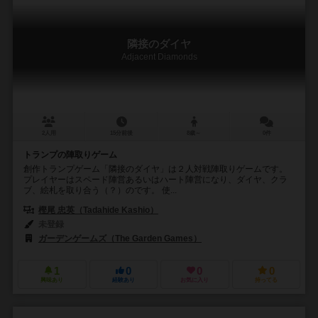
隣接のダイヤ
Adjacent Diamonds
2人用
15分前後
8歳～
0件
トランプの陣取りゲーム
創作トランプゲーム「隣接のダイヤ」は２人対戦陣取りゲームです。
プレイヤーはスペード陣営あるいはハート陣営になり、ダイヤ、クラ
ブ、絵札を取り合う（？）のです。 使...
樫尾 忠英（Tadahide Kashio）
未登録
ガーデンゲームズ（The Garden Games）
1
0
0
0
興味あり
経験あり
お気に入り
持ってる