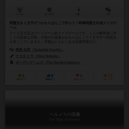
3～5人
30～60分
12歳～
2件
問題文を１文字ずつかわりばんこで作ろう！即興問題文作成クイズゲ
ーム
クイズ五七五はワードゲーム的クイズゲームです。１人の解答者に対
して出題者は大勢。大勢の出題者がかわりばんこで１文字ずつ問題文
を長くしていきます。序盤はともかくある程度問題文が...
樫尾 忠英（Tadahide Kashio）
ナカタ ヒサ（Hisa Nakata）
ガーデンゲームズ（The Garden Games）
6
8
4
11
興味あり
経験あり
お気に入り
持ってる
ヘルメスの流儀
The Style of Hermes