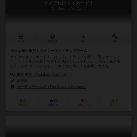
オイそれはマイカード！
Oh Soreha My Card!
2～4人
30分前後
8歳～
0件
それは俺の魚だ！のオマージュトランプゲーム
オイそれはマイカード！ は、主にトランプを使って遊ぶゲームで
す。タイトルから察する方もいるかもしれませんが「それは俺の魚
だ！」のオマージュです。それは俺の魚だ！を参考に考えた...
樫尾 忠英（Tadahide Kashio）
未登録
ガーデンゲームズ（The Garden Games）
8
0
1
0
興味あり
経験あり
お気に入り
持ってる