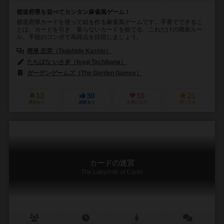
都道府県を並べてカンタン麻雀風ゲーム！
都道府県カードを使って組を作る麻雀風ゲームです。手番でできるこ
とは、カードを引き、要らないカードを捨てる、これだけの簡単ルー
ル。手役のコンボで高得点を目指しましょう。
樫尾 忠英（Tadahide Kashio）
たちばな いさぎ（Isagi Tachibana）
ガーデンゲームズ（The Garden Games）
13
30
10
21
興味あり
経験あり
お気に入り
持ってる
カードの迷宮
The Labyrinth of Cards