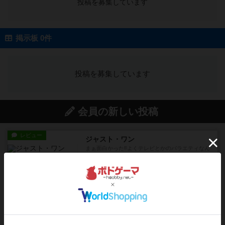
投稿を募集しています
掲示板 0件
投稿を募集しています
会員の新しい投稿
レビュー
ジャスト・ワン
まぁ面白かった‼️よくテレビとかのバラエティなん
かで、お題がわからずに...
4分前
by みいやん
レビュー
ピタッコカルタ
ボドゲ相席会でプレイしましたひらがなが書かれ
たカードを2枚まで手をつけ...
11分前
by みいやん