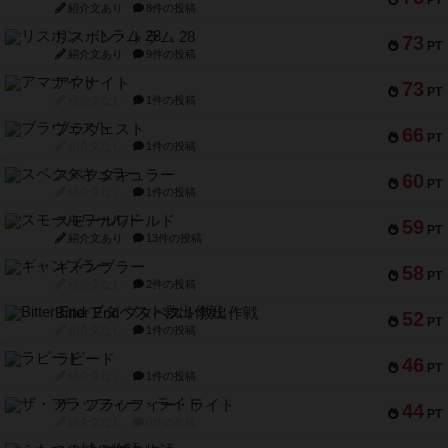
PT
紹介文あり
8件の投稿
リスボン・トラム 28
73
PT
紹介文あり
9件の投稿
アマナイト
73
PT
紹介文なし
1件の投稿
ブラヴェスト
66
PT
紹介文なし
1件の投稿
スペクタキュラー
60
PT
紹介文なし
1件の投稿
スモールワールド
59
PT
紹介文あり
13件の投稿
ギャンブラー
58
PT
紹介文なし
2件の投稿
Bitter End ブタペスト救出作戦
52
PT
紹介文なし
1件の投稿
ラピード
46
PT
紹介文なし
1件の投稿
ザ・フラッフィー・ライト
44
PT
紹介文なし
0件の投稿