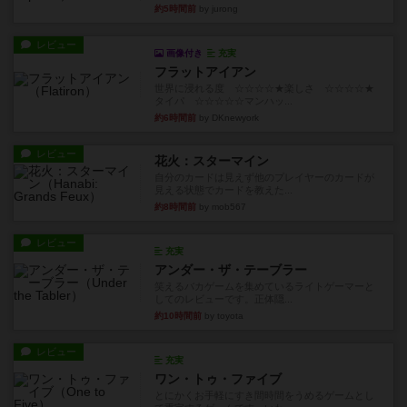
約5時間前
by jurong
レビュー
画像付き
充実
フラットアイアン
世界に浸れる度 ☆☆☆☆★楽しさ ☆☆☆☆★
タイパ ☆☆☆☆☆マンハッ...
約6時間前
by DKnewyork
レビュー
花火：スターマイン
自分のカードは見えず他のプレイヤーのカードが
見える状態でカードを教えた...
約8時間前
by mob567
レビュー
充実
アンダー・ザ・テーブラー
笑えるバカゲームを集めているライトゲーマーと
してのレビューです。正体隠...
約10時間前
by toyota
レビュー
充実
ワン・トゥ・ファイブ
とにかくお手軽にすき間時間をうめるゲームとし