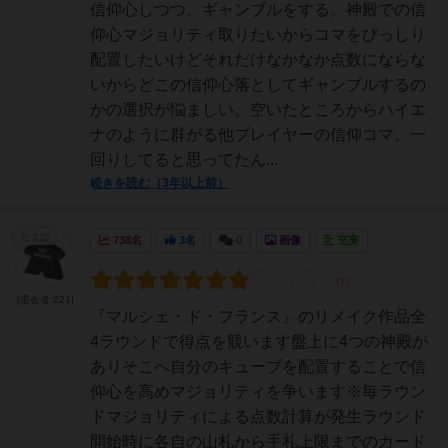
信仰心しつつ、ギャンブルをする。神殿での信
仰心マジョリティ取りたいからコマをびっしり
配置したいけどそれだけなかなか点数にならな
いからどこの信仰心落としてギャンブルするの
かの選択が悩ましい。空いたところからハイエ
ナのように群がる他プレイヤーの信仰コマ。一
回りしてると思ってたん...
続きを読む（3年以上前）
たまご
738名
3名
0
画像
充実
[退会者:221]
『マルシェ・ド・フランス』のリメイク作品全
4ラウンドで得点を競います盤上に4つの神殿が
ありそこへ自分のキューブを配置することで信
仰心を高めマジョリティを争います※毎ラウン
ドマジョリティによる点数計算が発生ラウンド
開始時に各自の山札から手札上限までのカード