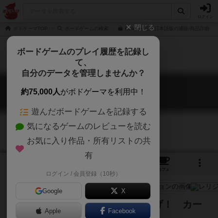
ログイン
閉じる
ボドゲーマTOP
ボードゲームの検索
Religion 完全日本語版の通販/商品詳細
ボードゲームのプレイ履歴を記録し
て、
自分のデータを管理しませんか？
レリジョン
約75,000人
がボドゲーマを利用中！
religion
遊んだボードゲームを記録する
気になるゲームのレビューを読む
お気に入り作品・所有リストの共
有
4
2
18
トップ
画像
動画
レビュー
カフェ
ログイン / 会員登録（10秒）
Google
X
高めた信仰心を転化して得点を稼げ！ カー
Apple
Facebook
ドプレイが独特で悩ましい！