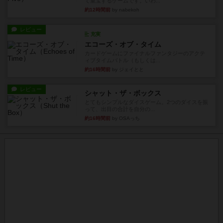
て重宝するゲームです。いわ...
約12時間前
by nabekoh
レビュー
充実
エコーズ・オブ・タイム
カードゲームにファイナルファンタジーのアクテ
ィブタイムバトル（もしくは...
約16時間前
by ジェイとと
レビュー
シャット・ザ・ボックス
とてもシンプルなダイスゲーム。2つのダイスを振
って、出目の合計を自分の...
約16時間前
by OSAっち