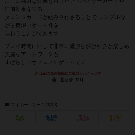
ここに強力な効果を持ったアドバイザーカードや
追加効果を得る
タレントカードが組み合わさることで シンプルな
がら奥深いゲーム性を
味わうことができます
プレイ時間に比して非常に濃厚な駆け引きが楽しめ
美麗なアートワークも
すばらしいオススメのゲームです
上記文章の執筆にご協力くださった方
[退会者:221]
マイボードゲーム登録者
64
128
16
143
興味あり
経験あり
お気に入り
持ってる