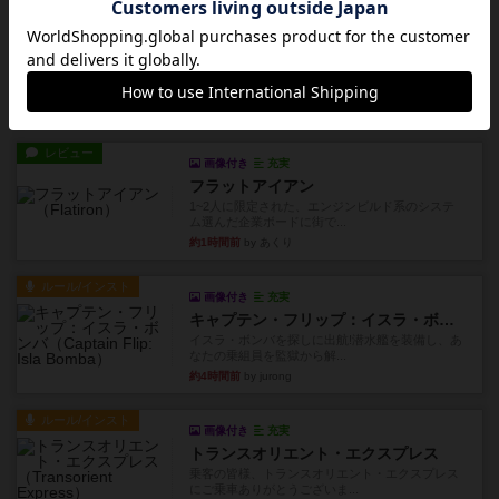
ルール/インスト
画像付き
充実
ノームズ・アット・ナイト
ベネボレンス女王は、忠実な臣民を称えるための
祝宴を開こうとしています。...
約1時間前
by jurong
レビュー
画像付き
充実
フラットアイアン
1~2人に限定された、エンジンビルド系のシステ
ム選んだ企業ボードに街で...
約1時間前
by あくり
ルール/インスト
画像付き
充実
キャプテン・フリップ：イスラ・ボンバ
イスラ・ボンバを探しに出航!潜水艦を装備し、あ
なたの乗組員を監獄から解...
約4時間前
by jurong
ルール/インスト
画像付き
充実
トランスオリエント・エクスプレス
乗客の皆様、トランスオリエント・エクスプレス
にご乗車ありがとうございま...