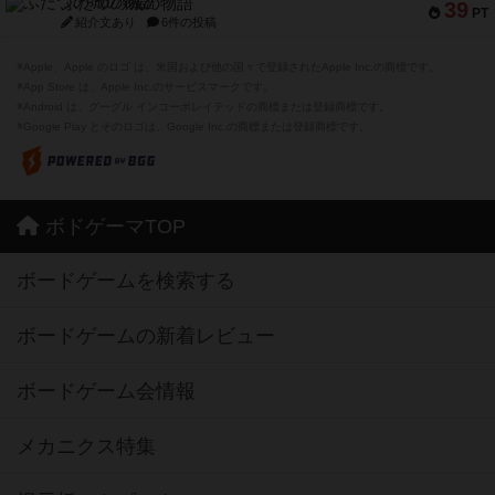
ふたつの城の物語
39
PT
紹介文あり
6件の投稿
※Apple、Apple のロゴ は、米国および他の国々で登録されたApple Inc.の商標です。
※App Store は、Apple Inc.のサービスマークです。
※Android は、グーグル インコーポレイテッドの商標または登録商標です。
※Google Play とそのロゴは、Google Inc.の商標または登録商標です。
ボドゲーマTOP
ボードゲームを検索する
ボードゲームの新着レビュー
ボードゲーム会情報
メカニクス特集