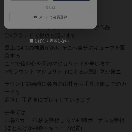
または
ゲームマーケット2021秋
メールで会員登録
『マルシェ・ド・フランス』のリメイク作品
全4ラウンドで得点を競います
しばらく表示しない
盤上に4つの神殿があり そこへ自分のキューブを配
置する
ことで信仰心を高めマジョリティを争います
※毎ラウンド マジョリティによる点数計算が発生
ラウンド開始時に各自の山札から手札上限までのカ
ードを
選択し 手番順にプレイしていきます
手番では
1.場のカード1枚を獲得し その即時ボーナスを獲得
(ほとんどが神殿へキューブ配置)