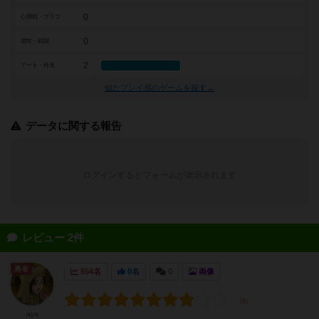
0
心理戦・ブラフ
0
攻防・戦闘
2
アート・外見
似たプレイ感のゲームを探す→
データに関する報告
ログインするとフォームが表示されます
レビュー 2件
勇者
554名
0名
0
画像
aya