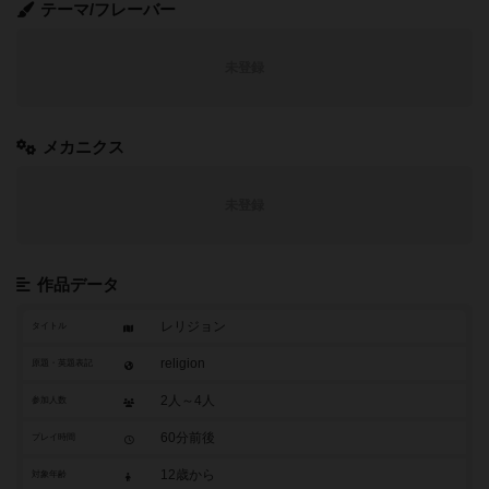
テーマ/フレーバー
未登録
メカニクス
未登録
作品データ
レリジョン
タイトル
religion
原題・英題表記
2人～4人
参加人数
60分前後
プレイ時間
12歳から
対象年齢