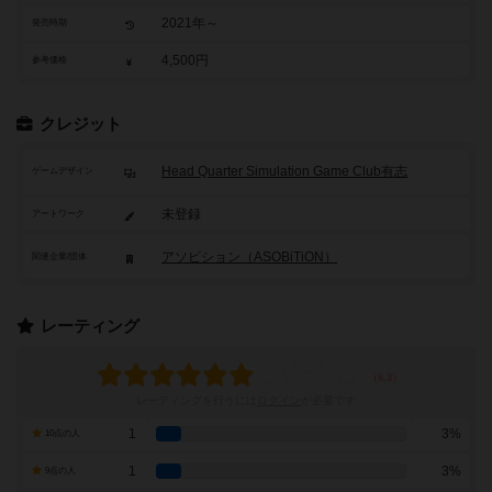
2021年～
発売時期
4,500円
参考価格
クレジット
Head Quarter Simulation Game Club有志
ゲームデザイン
未登録
アートワーク
アソビション（ASOBiTiON）
関連企業/団体
レーティング
レーティングを行うには
ログイン
が必要です
1
3%
10点の人
1
3%
9点の人