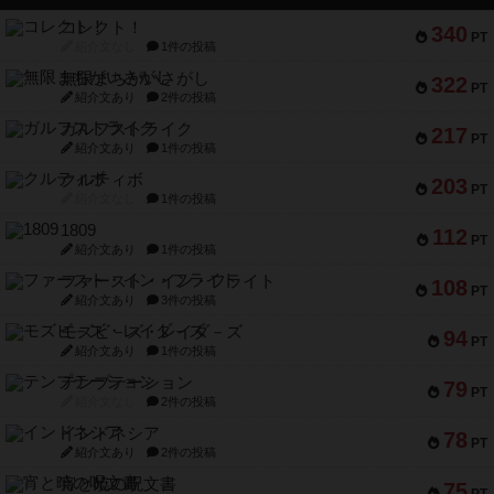
コレクト！
340
PT
紹介文なし
1件の投稿
無限まちがいさがし
322
PT
紹介文あり
2件の投稿
ガルフストライク
217
PT
紹介文あり
1件の投稿
クルティボ
203
PT
紹介文なし
1件の投稿
1809
112
PT
紹介文あり
1件の投稿
ファースト・イン・フライト
108
PT
紹介文あり
3件の投稿
モズビ－ズ・レイダ－ズ
94
PT
紹介文あり
1件の投稿
テンプテーション
79
PT
紹介文なし
2件の投稿
インドネシア
78
PT
紹介文あり
2件の投稿
宵と暁の呪文書
75