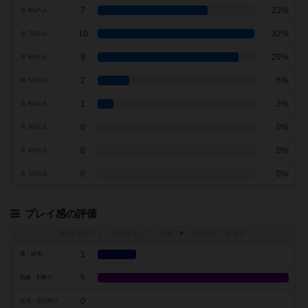
7
23%
8点の人
10
32%
7点の人
9
29%
6点の人
2
6%
5点の人
1
3%
4点の人
0
0%
3点の人
0
0%
2点の人
0
0%
1点の人
プレイ感の評価
トグルスイッチを押すとプレイ感（
※
）の投票ができます
1
運・確率
5
戦略・判断力
0
交渉・立ち回り