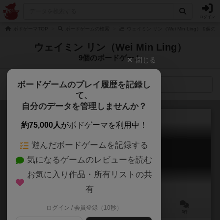
ログイン
ボドゲーマTOP
ボードゲームの検索
ウェイミン リン（Wei Min Ling） 9個
ウェイミン リン（Wei Min Ling）
9個のボードゲーム
閉じる
ボードゲームのプレイ履歴を記録し
検索メニュー
て、
自分のデータを管理しませんか？
約75,000人
がボドゲーマを利用中！
遊んだボードゲームを記録する
ぶらり、ブラーノ島
気になるゲームのレビューを読む
Walking in Burano
6.1
お気に入り作品・所有リストの共
有
ログイン / 会員登録（10秒）
1～4人
20～40分
10歳～
3件