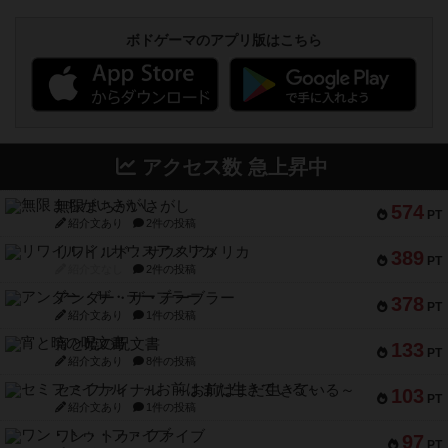
ボドゲーマのアプリ版はこちら
アクセス数 急上昇中
無限まちがいさがし
574
PT
紹介文あり
2件の投稿
リワイルド：サウスアメリカ
389
PT
紹介文なし
2件の投稿
アンダー・ザ・テーブラー
378
PT
紹介文あり
1件の投稿
宵と暁の呪文書
133
PT
紹介文あり
8件の投稿
セミファイナル ～お前はまだ生きている～
103
PT
紹介文あり
1件の投稿
ワン・トゥ・ファイブ
97
PT