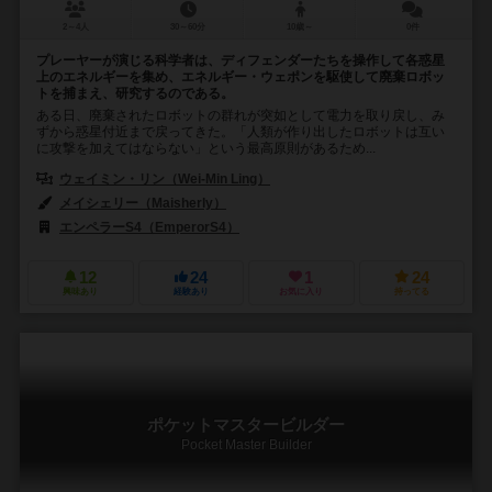
2～4人
30～60分
10歳～
0件
プレーヤーが演じる科学者は、ディフェンダーたちを操作して各惑星
上のエネルギーを集め、エネルギー・ウェポンを駆使して廃棄ロボッ
トを捕まえ、研究するのである。
ある日、廃棄されたロボットの群れが突如として電力を取り戻し、み
ずから惑星付近まで戻ってきた。「人類が作り出したロボットは互い
に攻撃を加えてはならない」という最高原則があるため...
ウェイミン・リン（Wei-Min Ling）
メイシェリー（Maisherly）
エンペラーS4（EmperorS4）
12
24
1
24
興味あり
経験あり
お気に入り
持ってる
ポケットマスタービルダー
Pocket Master Builder