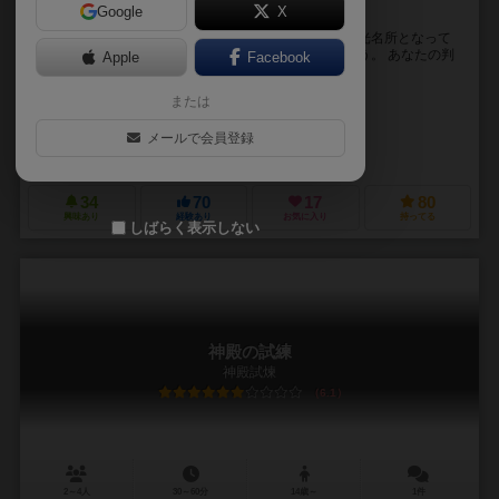
Google
X
ブラーノ島を訪れてみませんか？
イタリアの島にあるブラーノ島、建物がカラフルで観光名所となって
いるが、その町を飾り付け人を呼び込む街にしましょう。 あなたの判
Apple
Facebook
断力で、ただてさえ派手な色の建物に彩を添えるこ...
または
ウェイミン・リン（Wei-Min Ling）
メイシェリー（Maisherly）
メールで会員登録
エンペラーS4（EmperorS4）
34
70
17
80
興味あり
経験あり
お気に入り
持ってる
しばらく表示しない
神殿の試練
神殿試煉
6.1
2～4人
30～60分
14歳～
1件