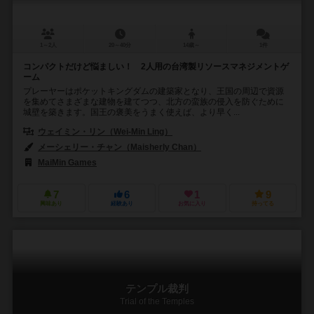
1～2人
20～40分
14歳～
1件
コンパクトだけど悩ましい！ 2人用の台湾製リソースマネジメントゲ
ーム
プレーヤーはポケットキングダムの建築家となり、王国の周辺で資源
を集めてさまざまな建物を建てつつ、北方の蛮族の侵入を防ぐために
城壁を築きます。国王の褒美をうまく使えば、より早く...
ウェイミン・リン（Wei-Min Ling）
メーシェリー・チャン（Maisherly Chan）
MaiMin Games
7
6
1
9
興味あり
経験あり
お気に入り
持ってる
テンプル裁判
Trial of the Temples