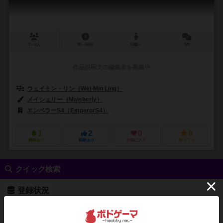
2～4人
30～60分
14歳～
0件
作品説明文の編集者を募集中
ウェイミン・リン（Wei-Min Ling）
マイケル・ミハルシック（Michael 
メイシェリー（Maisherly）
エンペラーS4（EmperorS4）
ディープ・ウォーター・ゲームズ（Deep 
1
2
0
0
興味あり
経験あり
お気に入り
持ってる
クイック検索
登録状況
最近登録された順
紹介文あり