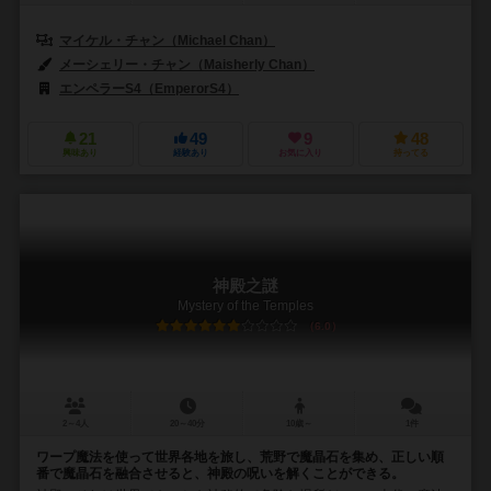
マイケル・チャン（Michael Chan）
ウェイミン・リン（Wei-Min Li
メーシェリー・チャン（Maisherly Chan）
エンペラーS4（EmperorS4）
21
49
9
48
興味あり
経験あり
お気に入り
持ってる
神殿之謎
Mystery of the Temples
6.0
2～4人
20～40分
10歳～
1件
ワープ魔法を使って世界各地を旅し、荒野で魔晶石を集め、正しい順
番で魔晶石を融合させると、神殿の呪いを解くことができる。