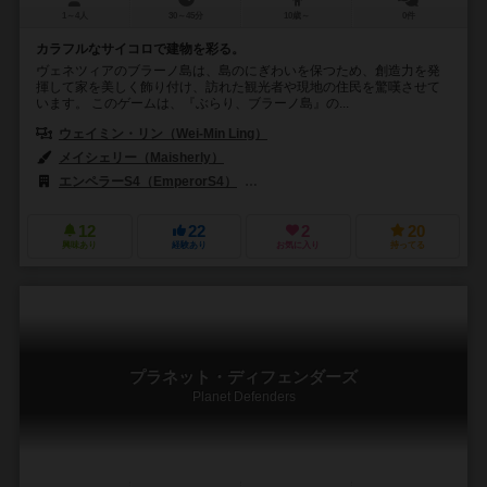
1～4人
30～45分
10歳～
0件
カラフルなサイコロで建物を彩る。
ヴェネツィアのブラーノ島は、島のにぎわいを保つため、創造力を発
揮して家を美しく飾り付け、訪れた観光者や現地の住民を驚嘆させて
います。 このゲームは、『ぶらり、ブラーノ島』の...
ウェイミン・リン（Wei-Min Ling）
メイシェリー（Maisherly）
エンペラーS4（EmperorS4）
メイミン・ゲームズ（MaiMin Game
12
22
2
20
興味あり
経験あり
お気に入り
持ってる
プラネット・ディフェンダーズ
Planet Defenders