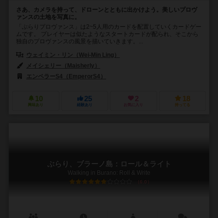
さあ、カメラを持って、ドローンとともに出かけよう。美しいプロヴ
ァンスの土地を写真に。
「ぶらりプロヴァンス」は2~5人用のカードを配置していくカードゲー
ムです。 プレイヤーは似たようなスタートカードが配られ、そこから
独自のプロヴァンスの風景を描いていきます。...
ウェイミン・リン（Wei-Min Ling）
メイシェリー（Maisherly）
エンペラーS4（EmperorS4）
10
25
2
18
興味あり
経験あり
お気に入り
持ってる
ぶらり、ブラーノ島：ロール＆ライト
Walking in Burano: Roll & Write
6.0