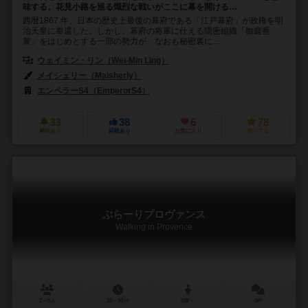
味する。花見小路を巡る熾烈な戦いがここに幕を開ける…
西暦1867 年、日本の歴史上最後の幕府である「江戸幕府」が政権を明
治天皇に奉還した。しかし、幕府の将軍に仕える隠密組織「御庭番
衆」をはじめとする一部の勢力が、なおも秘密裏に...
ウェイミン・リン（Wei-Min Ling）
メイシェリー（Maisherly）
エンペラーS4（EmperorS4）
33
38
6
78
興味あり
経験あり
お気に入り
持ってる
ぶらーりプロヴァンス
Walking in Provence
2～5人
20～30分
8歳～
0件