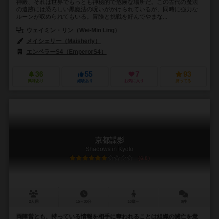
神殿、それは世界でもっとも神秘的で危険な場所だ。この古代の魔法
の遺跡には恐ろしい黒魔法の呪いがかけられているが、同時に強力な
ルーンが収められてもいる。冒険と挑戦を好んでやまな...
ウェイミン・リン（Wei-Min Ling）
メイシェリー（Maisherly）
エンペラーS4（EmperorS4）
36
55
7
93
興味あり
経験あり
お気に入り
持ってる
京都諜影
Shadows in Kyoto
6.0
2人用
15～30分
10歳～
0件
両陣営とも、持っている情報を相手に奪われることは組織の滅亡を意