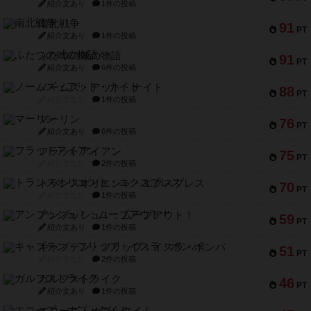
紹介文あり
1件の投稿
南北戦争
91
PT
紹介文あり
1件の投稿
ふたつの城の物語
91
PT
紹介文あり
6件の投稿
ノームズ・アット・ナイト
88
PT
紹介文なし
1件の投稿
マーリン
76
PT
紹介文あり
6件の投稿
フラットアイアン
75
PT
紹介文なし
2件の投稿
トランスオリエント・エクスプレス
70
PT
紹介文なし
1件の投稿
アンブッシュ！：ムーブアウト！
59
PT
紹介文あり
1件の投稿
キャプテン・フリップ：イスラ・ボンバ
51
PT
紹介文なし
2件の投稿
ガルフストライク
46
PT
紹介文あり
1件の投稿
エコーズ・オブ・タイム