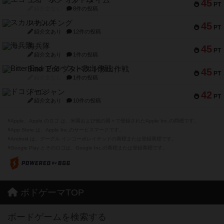
45
PT
紹介文なし
8件の投稿
スカルキング
45
PT
紹介文あり
12件の投稿
海兵隊
45
PT
紹介文あり
1件の投稿
Bitter End ブタペスト救出作戦
45
PT
紹介文なし
1件の投稿
ドコジャン
42
PT
紹介文あり
10件の投稿
※Apple、Apple のロゴ は、米国および他の国々で登録されたApple Inc.の商標です。
※App Store は、Apple Inc.のサービスマークです。
※Android は、グーグル インコーポレイテッドの商標または登録商標です。
※Google Play とそのロゴは、Google Inc.の商標または登録商標です。
ボドゲーマTOP
ボードゲームを検索する