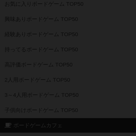
お気に入りボードゲーム TOP50
興味ありボードゲーム TOP50
経験ありボードゲーム TOP50
持ってるボードゲーム TOP50
高評価ボードゲーム TOP50
2人用ボードゲーム TOP50
3～4人用ボードゲーム TOP50
子供向けボードゲーム TOP50
ボードゲームカフェ