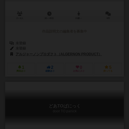
2～4人
20～40分
10歳～
0件
作品説明文の編集者を募集中
未登録
未登録
アルジャーノンプロダクト（ALGERNON PRODUCT）
1
2
0
5
興味あり
経験あり
お気に入り
持ってる
どあTOぱにっく
door TO panick