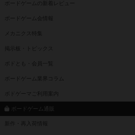
ボードゲームの新着レビュー
ボードゲーム会情報
メカニクス特集
掲示板・トピックス
ボドとも・会員一覧
ボードゲーム業界コラム
ボドゲーマご利用案内
ボードゲーム通販
新作・再入荷情報