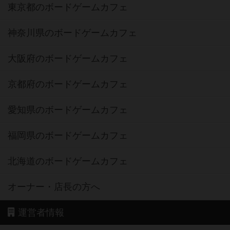
東京都のボードゲームカフェ
神奈川県のボードゲームカフェ
大阪府のボードゲームカフェ
京都府のボードゲームカフェ
愛知県のボードゲームカフェ
福岡県のボードゲームカフェ
北海道のボードゲームカフェ
オーナー・店長の方へ
運営者情報