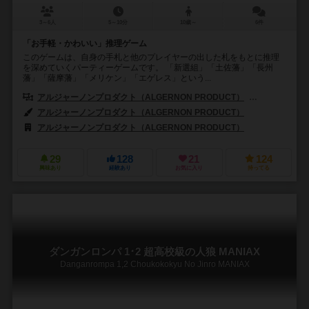
3～6人
5～10分
10歳～
6件
「お手軽・かわいい」推理ゲーム
このゲームは、自身の手札と他のプレイヤーの出した札をもとに推理
を深めていくパーティーゲームです。 「新選組」「土佐藩」「長州
藩」「薩摩藩」「メリケン」「エゲレス」という...
アルジャーノンプロダクト（ALGERNON PRODUCT）
アークライト（
アルジャーノンプロダクト（ALGERNON PRODUCT）
アルジャーノンプロダクト（ALGERNON PRODUCT）
29
128
21
124
興味あり
経験あり
お気に入り
持ってる
ダンガンロンパ 1･2 超高校級の人狼 MANIAX
Danganrompa 1,2 Choukokokyu No Jinro MANIAX