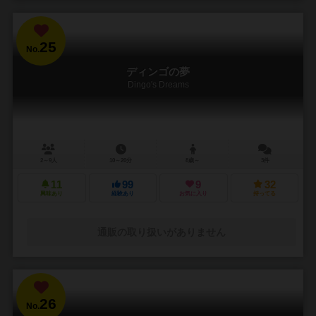
25
No.
ディンゴの夢
Dingo's Dreams
2～9人
10～20分
8歳～
3件
11
99
9
32
興味あり
経験あり
お気に入り
持ってる
通販の取り扱いがありません
26
No.