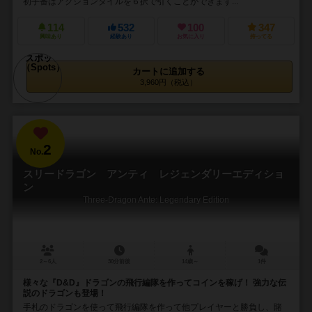
初手番はアクションタイルを６択で引くことができます...
114
532
100
347
興味あり
経験あり
お気に入り
持ってる
カートに追加する
3,960円（税込）
2
No.
スリードラゴン アンティ レジェンダリーエディショ
ン
Three-Dragon Ante: Legendary Edition
2～6人
30分前後
14歳～
1件
様々な『D&D』ドラゴンの飛行編隊を作ってコインを稼げ！ 強力な伝
説のドラゴンも登場！
手札のドラゴンを使って飛行編隊を作って他プレイヤーと勝負し、賭