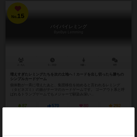
15
No.
バイバイレミング
ByeBye Lemming
2～6人
5～15分
8歳～
8件
増えすぎたレミングたちを次の土地へ！カードを出し切ったら勝ちの
シンプルカードゲーム
個体数が一斉に増えたあと、集団移住を始めると言われるレミング
（タビネズミ）の旅がテーマのカードゲームです。 ゴーアウト系と呼
ばれるトランプゲームでもメジャーで馴染み深い...
87
570
80
292
興味あり
経験あり
お気に入り
持ってる
再入荷までお待ち下さい