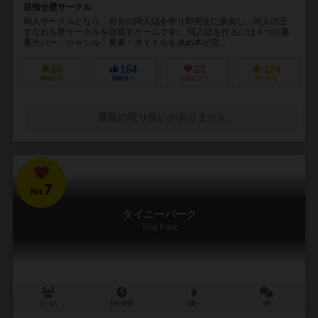
目指せ壁サークル
同人サークルとなり、自分の同人誌を作り即売会に参加し、同人の王
すなわち壁サークルを目指すゲームです。 同人誌を作るには４つの要
素カバー・ジャンル・要素・タイトルを決め本が完...
50
154
23
124
興味あり
経験あり
お気に入り
持ってる
通販の取り扱いがありません
7
No.
タイニーパーク
Tiny Park
2～4人
10分前後
6歳～
4件