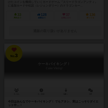
けたコインを獲得していくカードゲーム『スリードラゴンアンティ』
に追加カードや伝説（レジェンダリー）のドラゴンカー...
33
128
37
136
興味あり
経験あり
お気に入り
持ってる
通販の取り扱いがありません
3
No.
ケーキバイキング！
Cake Viking!
3～6人
5～10分
8歳～
3件
今日はみんなでケーキバイキング！ でもアタシ、実はこっそりダイエ
ット中…！