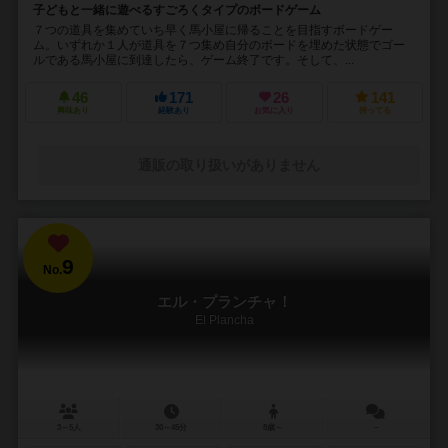
子どもと一緒に遊べるすごろくタイプのボードゲーム
７つの道具を集めていち早く馬小屋に帰ることを目指すボードゲー
ム。いずれか１人が道具を７つ集め自分のボードを埋めた状態でゴー
ルである馬小屋に到達したら、ゲーム終了です。そして、...
46
171
26
141
興味あり
経験あり
お気に入り
持ってる
通販の取り扱いがありません
9
No.
エル・プランチャ！
El Plancha
3～5人
30～45分
8歳～
－