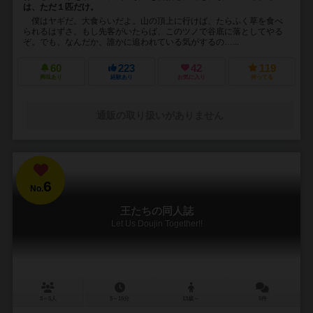
は、ただ１匹だけ。
僕はヤギだ。大食らいだよ。山の頂上に行けば、たらふく草を食べ
られるはずさ。もし先客がいたらば、このツノで谷底に落としてやる
ぞ。でも、なんだか、誰かに追われている気がするの…...
60
223
42
119
興味あり
経験あり
お気に入り
持ってる
通販の取り扱いがありません
6
No.
王たちの同人誌
Let Us Doujin Together!!
3～5人
5～15分
13歳～
5件