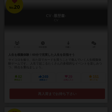
20
No.
CV -履歴書-
CV
2～4人
60分前後
10歳～
4件
人生を模擬体験！60分で充実した人生を目指そう
サイコロを振り、出た目でカードを買うことで進んでいく人生模擬体
験ゲームです。 人生で起こるたくさんの多様的なイベントを楽しみつ
つ、得点を重ねましょう。
82
249
29
151
興味あり
経験あり
お気に入り
持ってる
再入荷までお待ち下さい