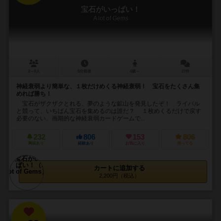
宝石がいっぱい！
A lot of Gems
2～6人
5分前後
4歳～
27件
神経衰弱より簡単な、１枚だけめくる神経衰弱！ 宝石をたくさん集
めれば勝ち！
宝石がザクザクとれる、夢のような鉱山を発見したぞ！ ライバル
と競って、いちばん宝石を集めるのは誰だ？ １枚めくるだけで戻す
必要のない、画期的な神経衰弱カードゲームで...
232
806
153
806
興味あり
経験あり
お気に入り
持ってる
カートに追加する
2,200円（税込）