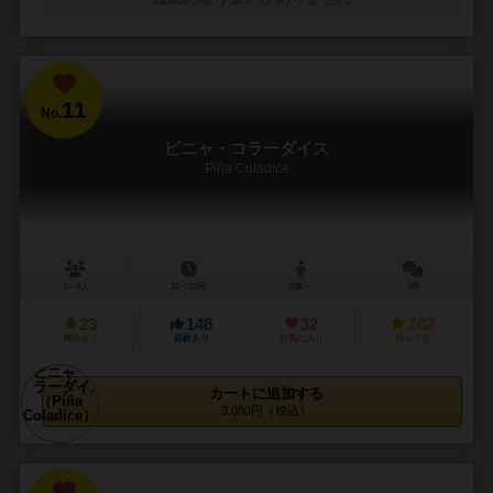
11
No.
ピニャ・コラーダイス
Piña Coladice
2～4人
10～20分
8歳～
3件
23
148
32
102
興味あり
経験あり
お気に入り
持ってる
カートに追加する
3,080円（税込）