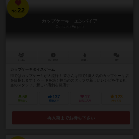
22
No.
カップケーキ エンパイア
Cupcake Empire
2～4人
45～60分
10歳～
4件
カップケーキダイスゲーム
街ではカップケーキが大流行！ 皆さんは街で1番人気のカップケーキ店
を目指します！ ケーキを焼く担当のスタッフや新しいレシピを作る担
当のスタッフ、新しい店舗を開店す...
56
137
17
123
興味あり
経験あり
お気に入り
持ってる
再入荷までお待ち下さい