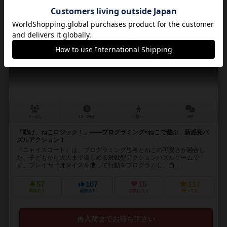
16
No.
ニャイスコード
nyaice code
2～4人
10～20分
5歳～
5件
「動け、ねこロジック！」――プログラミング×ねこで遊ぶ、新感覚パ
ズルアクション！
『ニャイスコード』は、プログラミング思考とねこの可愛さが融合し
た、子どもから大人まで楽しめる対戦型アクションパズルゲームで
す。プレイヤーはダイスを使って行動をプログラムし、自...
57
107
15
117
興味あり
経験あり
お気に入り
持ってる
再入荷までお待ち下さい