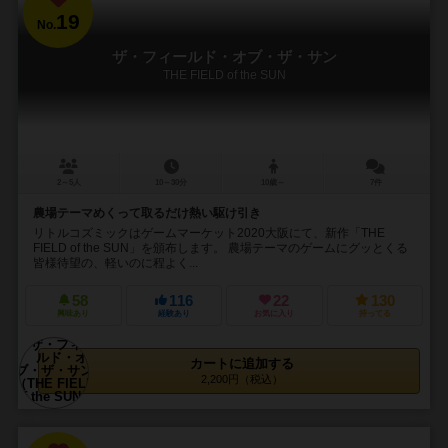
19
No.
ザ・フィールド・オブ・ザ・サン
THE FIELD of the SUN
2～5人
10～30分
10歳～
7件
農場テーマめくって取るだけ熱い駆け引き
リトルコズミックはゲームマーケット2020大阪にて、新作「THE
FIELD of the SUN」を頒布します。 農場テーマのゲームにグッとくる
皆様待望の、軽いのに程よく...
58
116
22
130
興味あり
経験あり
お気に入り
持ってる
カートに追加する
2,200円（税込）