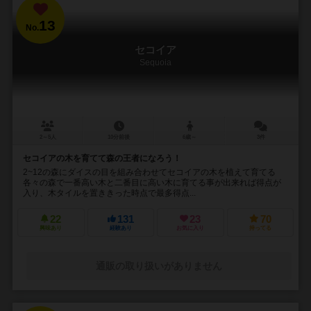
13
No.
セコイア
Sequoia
2～5人
10分前後
6歳～
3件
セコイアの木を育てて森の王者になろう！
2~12の森にダイスの目を組み合わせてセコイアの木を植えて育てる
各々の森で一番高い木と二番目に高い木に育てる事が出来れば得点が
入り、木タイルを置ききった時点で最多得点...
22
131
23
70
興味あり
経験あり
お気に入り
持ってる
通販の取り扱いがありません