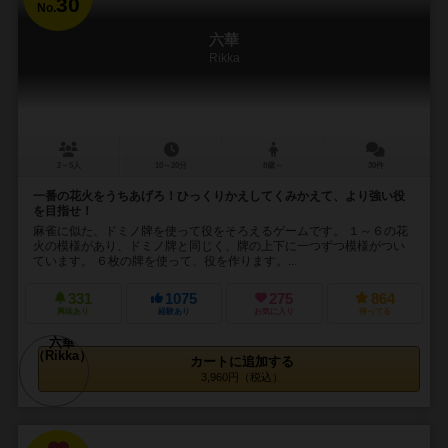
30
No.
六華
Rikka
2～5人
10～20分
8歳～
30件
一番の花火をうちあげろ！ひっくりかえしてくみかえて、より強い役
を目指せ！
麻雀に似た、ドミノ牌を使って役をそろえるゲームです。 １～６の花
火の模様があり、ドミノ牌と同じく、牌の上下に一つずつ模様がつい
ています。 ６枚の牌を使って、役を作ります。...
331
1075
275
864
興味あり
経験あり
お気に入り
持ってる
カートに追加する
3,960円（税込）