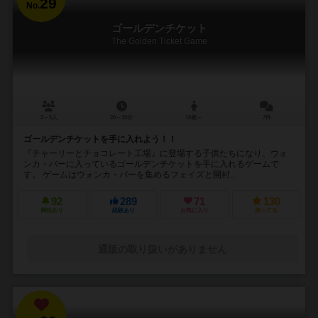
29
No.
ゴールデンチケット
The Golden Ticket Game
2～5人
20～30分
10歳～
7件
ゴールデンチケットを手に入れよう！！
『チャーリーとチョコレート工場』に登場する子供たちになり、ウォ
ンカ・バーに入っているゴールデンチケットを手に入れるゲームで
す。 ゲームはウォンカ・バーを集めるフェイズと開封...
92
289
71
130
興味あり
経験あり
お気に入り
持ってる
通販の取り扱いがありません