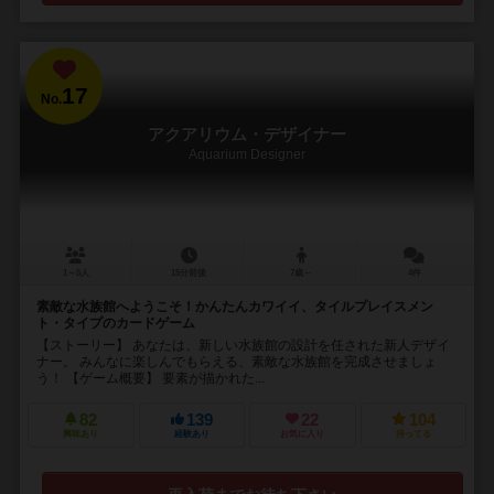
17
No.
アクアリウム・デザイナー
Aquarium Designer
1～5人
15分前後
7歳～
4件
素敵な水族館へようこそ！かんたんカワイイ、タイルプレイスメン
ト・タイプのカードゲーム
【ストーリー】 あなたは、新しい水族館の設計を任された新人デザイ
ナー。 みんなに楽しんでもらえる、素敵な水族館を完成させましょ
う！ 【ゲーム概要】 要素が描かれた...
82
139
22
104
興味あり
経験あり
お気に入り
持ってる