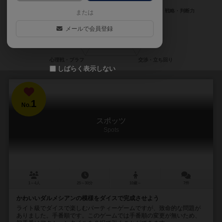
または
メールで会員登録
しばらく表示しない
1
No.
スポッツ
Spots
1～4人
25～30分
10歳～
7件
かわいいダルメシアンの模様をダイスで完成させよう
ライト級でダイスで楽しむパーティーゲームですが、致命的な問題が
ありました。手番順です。このゲームでは手番順の変更が無いため、