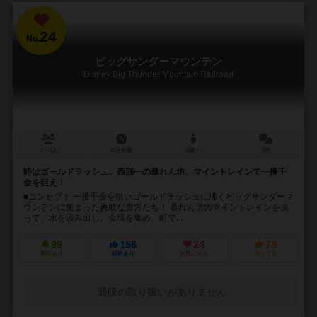
24
No.
ビッグサンダーマウンテン
Disney Big Thunder Mountain Railroad
2～4人
45分前後
9歳～
9件
時はゴールドラッシュ。西部一の暴れん坊、マイントレインで一攫千
金を狙え！
■コンセプト 一攫千金を狙いゴールドラッシュに沸くビッグサンダーマ
ウンテンに集まった勇敢な貴方たち！ 暴れん坊のマイントレインを操
って、水を汲み出し、金塊を集め、町で...
99
156
24
78
興味あり
経験あり
お気に入り
持ってる
通販の取り扱いがありません