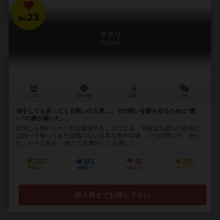
23
No.
タタリ
TATARI
2～5人
20分前後
10歳～
8件
何をしても戻ってくる呪いの人形…。その呪いを断ち切るために“救
い”の賽が届いた…。
肝試しを敢行した一行は後悔することになる。 何故なら彼らの部屋に
は持って帰ってきた記憶のない日本人形が10体、いつの間にか「有っ
た」からである。 捨てても燃やしても壊して...
133
341
45
225
興味あり
経験あり
お気に入り
持ってる
再入荷までお待ち下さい