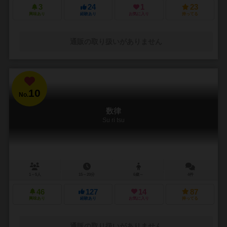
3
24
1
23
興味あり
経験あり
お気に入り
持ってる
通販の取り扱いがありません
10
No.
数律
Su ri tsu
1～5人
15～20分
6歳～
4件
46
127
14
87
興味あり
経験あり
お気に入り
持ってる
通販の取り扱いがありません