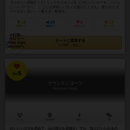
【カロリー摂取】×【トリックテイキング】 ピザにパンケーキ、パフェ
にハンバーガー。 ここには美味しいモノが盛りだくさん。 配られたカ
ードを出し合い、一番大きい数値を...
10
29
6
27
興味あり
経験あり
お気に入り
持ってる
カートに追加する
2,200円（税込）
5
No.
マウンテンゴーツ
Mountain Goats
2～4人
10分前後
6歳～
5件
おいしいエサを求めて、山の頂上を目指せ。でも、頂上にいられるの