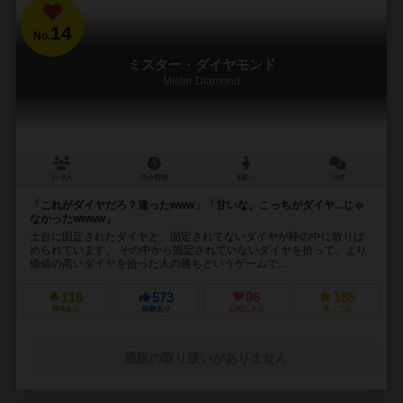
14
No.
ミスター・ダイヤモンド
Mister Diamond
2～8人
20分前後
8歳～
10件
「これがダイヤだろ？違ったwww」「甘いな。こっちがダイヤ...じゃ
なかったwwww」
土台に固定されたダイヤと、固定されてないダイヤが枠の中に散りば
められています。 その中から固定されていないダイヤを拾って、より
価値の高いダイヤを拾った人の勝ちというゲームで...
118
573
96
185
興味あり
経験あり
お気に入り
持ってる
通販の取り扱いがありません