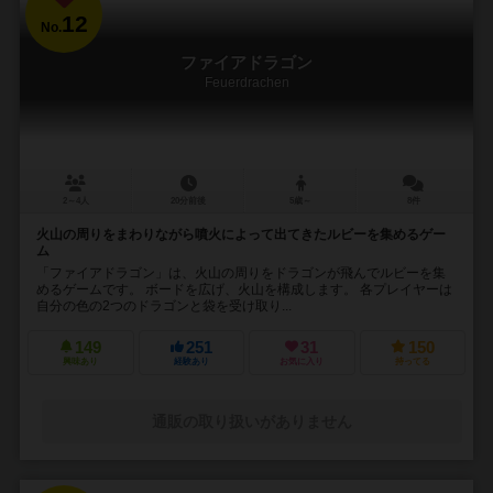
12
No.
ファイアドラゴン
Feuerdrachen
2～4人
20分前後
5歳～
8件
火山の周りをまわりながら噴火によって出てきたルビーを集めるゲー
ム
「ファイアドラゴン」は、火山の周りをドラゴンが飛んでルビーを集
めるゲームです。 ボードを広げ、火山を構成します。 各プレイヤーは
自分の色の2つのドラゴンと袋を受け取り...
149
251
31
150
興味あり
経験あり
お気に入り
持ってる
通販の取り扱いがありません