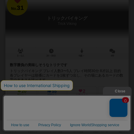
31
No.
トリックバイキング
Trick Viking
3～5人
20～30分
8歳～
4件
数字勝負の美味しそうなトリテです
トリックバイキング プレイ人数3〜5人 プレイ時間30分 8才以上 目的
各プレイヤーは順番にカードを1枚ずつ出し、その場にあるカードの数
字の大きさを比べます。...
20
55
2
22
興味あり
経験あり
お気に入り
持ってる
再入荷までお待ち下さい