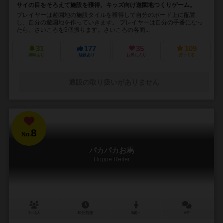
サイの目をそろえて施設を獲得。キッズ向け遊園地つくりゲーム。
プレイヤーは遊園地の施設タイルを獲得して自分のボード上に配置
し、自分の遊園地を作っていきます。 プレイヤーは自分の手番になっ
たら、さいころを5個振ります。さいころの各面...
31
177
35
109
興味あり
経験あり
お気に入り
持ってる
通販の取り扱いがありません
8
No.
パカパカお馬
Hoppe Reiter
2～4人
10分前後
3歳～
6件