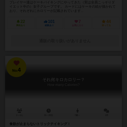
プレイヤー達はケーキバイキングにやってきた（実は全員こっそりダ
イエット中の）女子グループです。 カードにはケーキの絵が描かれて
おり、それぞれにカロリーが記載されています...
22
101
7
44
興味あり
経験あり
お気に入り
持ってる
通販の取り扱いがありません
4
No.
それ何キロカロリー？
How many Calories?
2～4人
15～20分
7歳～
1件
食欲が止まらないトリックテイキング！