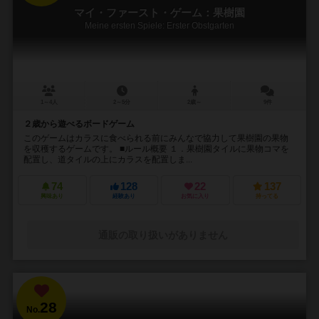
マイ・ファースト・ゲーム：果樹園
Meine ersten Spiele: Erster Obstgarten
1～4人
2～5分
2歳～
9件
２歳から遊べるボードゲーム
このゲームはカラスに食べられる前にみんなで協力して果樹園の果物
を収穫するゲームです。 ■ルール概要 １．果樹園タイルに果物コマを
配置し、道タイルの上にカラスを配置しま...
74
128
22
137
興味あり
経験あり
お気に入り
持ってる
通販の取り扱いがありません
28
No.