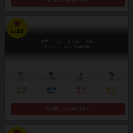
再入荷までお待ち下さい
18
No.
マザー・ロード：ルート66
The Mother Road: Route 66
2～4人
20～40分
9歳～
2件
50
94
15
67
興味あり
経験あり
お気に入り
持ってる
再入荷までお待ち下さい