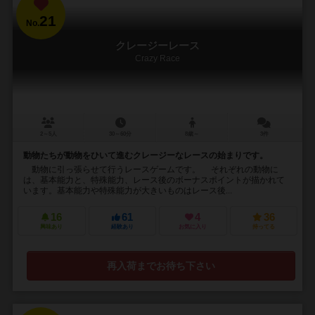
21
No.
クレージーレース
Crazy Race
2～5人
30～60分
8歳～
3件
動物たちが動物をひいて進むクレージーなレースの始まりです。
動物に引っ張らせて行うレースゲームです。 それぞれの動物に
は、基本能力と、特殊能力、レース後のボーナスポイントが描かれて
います。基本能力や特殊能力が大きいものはレース後...
16
61
4
36
興味あり
経験あり
お気に入り
持ってる
再入荷までお待ち下さい