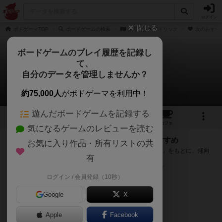
ログイン
閉じる
ボドゲーマTOP
ボードゲームの検索
トリックオアトリック
次のおすす
ボードゲームのプレイ履歴を記録し
て、
トリックオアトリック
自分のデータを管理しませんか？
次のおすすめボードゲーム
約75,000人
がボドゲーマを利用中！
遊んだボードゲームを記録する
3
3
5
トップ
画像
動画
レビュー
カフェ
気になるゲームのレビューを読む
『トリックオアトリック』が好きな方へのおすすめ
お気に入り作品・所有リストの共
このゲームのトップページで投票された「プレイ感の評価」をもとに、傾向
有
が近いボードゲームをランキング形式で紹介します。
※リストには一定の投票数がある作品のみを表示しています
ログイン / 会員登録（10秒）
Google
X
Apple
Facebook