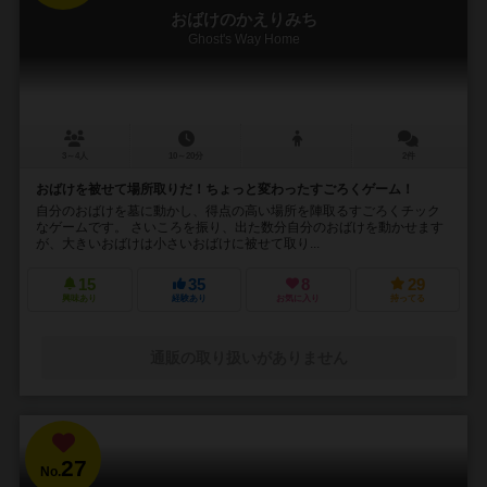
おばけのかえりみち
Ghost's Way Home
3～4人
10～20分
2件
おばけを被せて場所取りだ！ちょっと変わったすごろくゲーム！
自分のおばけを墓に動かし、得点の高い場所を陣取るすごろくチック
なゲームです。 さいころを振り、出た数分自分のおばけを動かせます
が、大きいおばけは小さいおばけに被せて取り...
15
35
8
29
興味あり
経験あり
お気に入り
持ってる
通販の取り扱いがありません
27
No.