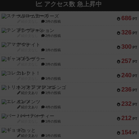
アクセス数 急上昇中
スチームローラーズ
686
PT
紹介文なし
2件の投稿
テンプテーション
326
PT
紹介文なし
2件の投稿
アマナイト
300
PT
紹介文なし
1件の投稿
ギャンブラー
257
PT
紹介文なし
2件の投稿
コレクト！
240
PT
紹介文なし
1件の投稿
トリオンフ ア マレンゴ
236
PT
紹介文あり
1件の投稿
エレメンツ
232
PT
紹介文あり
4件の投稿
バー！パーティー
212
PT
紹介文なし
1件の投稿
ギョッと
154
PT
紹介文あり
1件の投稿