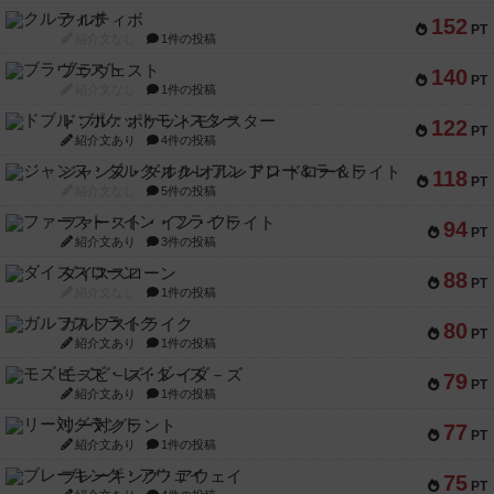
クルティボ
152
PT
紹介文なし
1件の投稿
ブラヴェスト
140
PT
紹介文なし
1件の投稿
ドブル：ポケットモンスター
122
PT
紹介文あり
4件の投稿
ジャンヌ・ダルク-オルレアン ドロー＆ライト
118
PT
紹介文なし
5件の投稿
ファースト・イン・フライト
94
PT
紹介文あり
3件の投稿
ダイススローン
88
PT
紹介文なし
1件の投稿
ガルフストライク
80
PT
紹介文あり
1件の投稿
モズビ－ズ・レイダ－ズ
79
PT
紹介文あり
1件の投稿
リー対グラント
77
PT
紹介文あり
1件の投稿
ブレーキング・アウェイ
75
PT