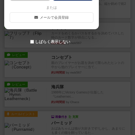
火牛を引き連れて敵を殲滅させる。縦か斜めで前2
または
列まで攻撃できるが、自分...
約1時間前
by うらまこ
メールで会員登録
レビュー
フリップ７
カードをめくるかパスをするかを決めてパスした
時のカード数字が得点になる...
しばらく表示しない
約2時間前
by mob567
レビュー
コンセプト
親のプレイヤーがお題を決めて限られたヒントの
中から他のプレイヤーに当て...
約2時間前
by mob567
レビュー
海兵隊
1988年にVictory Gamesが出版した
『Leathernec...
約2時間前
by Chaco
ルール/インスト
画像付き
充実
パーミッド
おばあちゃんは猫が大好きです!しかし、あまりに
も多くの猫を飼っているた...