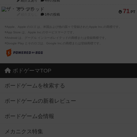
紹介文あり
4件の投稿
ザ・フラッド
71
PT
紹介文なし
1件の投稿
※Apple、Apple のロゴ は、米国および他の国々で登録されたApple Inc.の商標です。
※App Store は、Apple Inc.のサービスマークです。
※Android は、グーグル インコーポレイテッドの商標または登録商標です。
※Google Play とそのロゴは、Google Inc.の商標または登録商標です。
ボドゲーマTOP
ボードゲームを検索する
ボードゲームの新着レビュー
ボードゲーム会情報
メカニクス特集