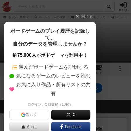
ログイン
閉じる
ボドゲーマTOP
ボードゲームの検索
トリックオアトリック
レビュー
ボードゲームのプレイ履歴を記録し
て、
トリックオアトリック
自分のデータを管理しませんか？
0件のレビュー
約75,000人
がボドゲーマを利用中！
遊んだボードゲームを記録する
3
3
5
トップ
画像
動画
レビュー
カフェ
気になるゲームのレビューを読む
お気に入り作品・所有リストの共
トリックオアトリックのトップに戻る
有
ログイン / 会員登録（10秒）
会員の新しい投稿
Google
X
レビュー
画像付き
Apple
Facebook
ファイアー・ブルズ / 火牛陣