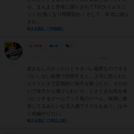
ら、まんまと作者に踊らされてTU(タイムユニ
ット)が無くなり時間切れ！そして、本当に踊ら
され...
続きを読む（7年弱前）
仙人
500名
0名
0
プトシ
超おもしろかったけどネタバレ厳禁なのでネタ
バレしない範囲で説明すると、上司に怒られた
りストレスで定期的に味方を殴ったり、そのせ
いで味方から避けられたり、ときどきお肉を食
べたりするゲームブック風のゲーム。映画に参
加してるみたいな没入感でスリルもあり。はや
く続編やりたい。
続きを読む（7年以上前）