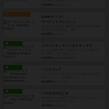
「エルドラドを探して」にあ...
約2時間前
by おーちゃん
ルール/インスト
画像付き
充実
マーケットフレッシュ
目的あなたの店先に農産物の木箱を戦略的に積み
重ねて在庫を最大化し、競合...
約6時間前
by jurong
レビュー
メメントオンラインタクティクス
どんどん物量が増えて大変になっていく押し付け
合いが楽しいゲーム盛り上が...
約6時間前
by nekomanma222
レビュー
ヘックメック
サイコロゲームです1から5までの数字と芋虫がか
かれたダイス。これを振っ...
約8時間前
by みいやん
レビュー
ハゲタカのえじき
超有名なゲームですが、初めてプレイしました。1
から15までのカードがプ...
約8時間前
by みいやん