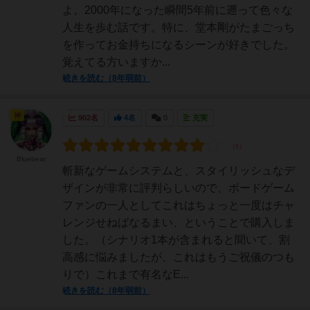
よ。2000年になった瞬間5年前に遡って色々な
人生を歩む話です。特に、堂本剛がたまごっち
を作ってお金持ちになるシーンが好きでした。
覚えてる方いますか...
続きを読む（8年弱前）
神
902名
4名
0
充実
Bluebear
斬新なゲームシステムと、スタイリッシュなデ
ザインが非常に評判らしいので、ボードゲーム
ファンの一人としてこれはちょっと一度はチャ
レンジせねばなるまい、ということで購入しま
した。（シナリオ1本が含まれると聞いて、割
高感に悩みましたが、これはもうご祝儀のつも
りで）これまで有名なE...
続きを読む（8年弱前）