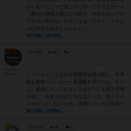
がらあーだこーだ遊ぶのに向いてそうなゲーム
（舞台や登場人物などの話で、内容がエログロ
で子供に向かないわけではないです）。オスス
メは中学生以上くらいからだ...
続きを読む（約5年前）
大賢者
615名
0名
0
Kodomo
blender
システムとしてはある程度完成度は高く、世界
観も素晴らしいルート系謎解き系ゲーム。ただ
し、最初に入ってたセットはどうにも理不尽感
が強く、あまり好きになれなかった。別シリー
ズをやっていないため、評価については見送り
続きを読む（6年弱前）
神
1127名
4名
0