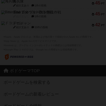
海兵隊
45
PT
紹介文あり
1件の投稿
Bitter End ブタペスト救出作戦
45
PT
紹介文なし
1件の投稿
ドコジャン
42
PT
紹介文あり
10件の投稿
※Apple、Apple のロゴ は、米国および他の国々で登録されたApple Inc.の商標です。
※App Store は、Apple Inc.のサービスマークです。
※Android は、グーグル インコーポレイテッドの商標または登録商標です。
※Google Play とそのロゴは、Google Inc.の商標または登録商標です。
ボドゲーマTOP
ボードゲームを検索する
ボードゲームの新着レビュー