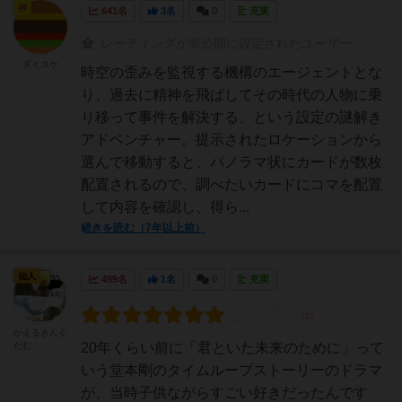
神
641名
3名
0
充実
レーティングが非公開に設定されたユーザー
ダイスケ
時空の歪みを監視する機構のエージェントとな
り、過去に精神を飛ばしてその時代の人物に乗
り移って事件を解決する、という設定の謎解き
アドベンチャー。提示されたロケーションから
選んで移動すると、パノラマ状にカードが数枚
配置されるので、調べたいカードにコマを配置
して内容を確認し、得ら...
続きを読む（7年以上前）
仙人
499名
1名
0
充実
かえるきんぐ
だむ
20年くらい前に「君といた未来のために」って
いう堂本剛のタイムループストーリーのドラマ
が、当時子供ながらすごい好きだったんです