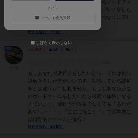
いので自分には合わない、いわゆるノットフォ
または
ーミーのゲームだと分かった上でプレイをした
のですが探索や世界観だけでもそれなりに楽し
メールで会員登録
めました。説明書は微...
続きを読む（3日前）
しばらく表示しない
国王
96名
1名
0
とーせ
もしあなたが謎解きをしたいなら、それは別の
謎解きをした方がいいです。期待している謎解
きとは違うかもしれません。もしもあなたがこ
のボードゲームをしたいなら最高の体験になる
と思います。謎解きが得意でなくても「あれが
あやしい！！」「ここに行こう！」で基本的に
は自動的にゲームが進行...
続きを読む（5日前）