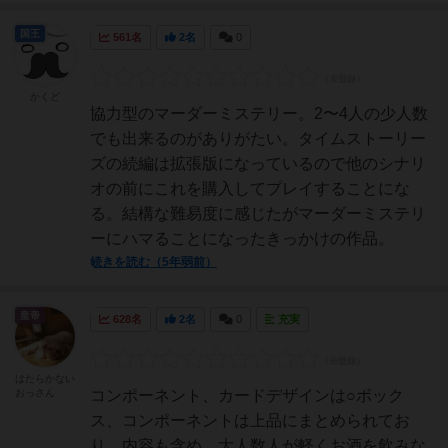
国王
561名
2名
0
かくど
協力型のマーダーミステリー。2〜4人の少人数
でも出来るのがありがたい。タイムストーリー
ズの続編は拡張版になっているので他のシナリ
オの前にこれを購入してプレイすることにな
る。結構な難易度に感じたがマーダーミステリ
ーにハマることになったきっかけの作品。
続きを読む（5年弱前）
皇帝
628名
2名
0
充実
はたらかない
おっさん
コンポーネント、カードデザインは○ボック
ス、コンポーネントは上品にまとめられてお
り、内容も含め、大人数人が軽くお酒を飲みな