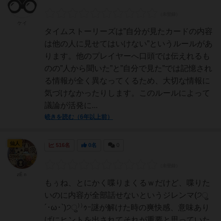
ケイ
タイムストーリーズは”自分が見たカードの内容
は他の人に見せてはいけない”というルールがあ
ります。他のプレイヤーへ口頭では伝えれるも
のの”人から聞いた”と”自分で見た”では記憶され
る情報が全く異なってくるため、大切な情報に
気づけなかったりします。このルールによって
議論が活発に...
続きを読む（6年以上前）
仙人
516名
0名
0
zЁｎ
もぅね、とにかく喋りまくるｗだけど、喋りた
いのに内容が全部話せないというジレンマ(੭ु
´･ω･`)੭ु⁾⁾ｩｰ謎が解けた時の爽快感、意味あり
げにヒントを出されてそれが重要と思っていた