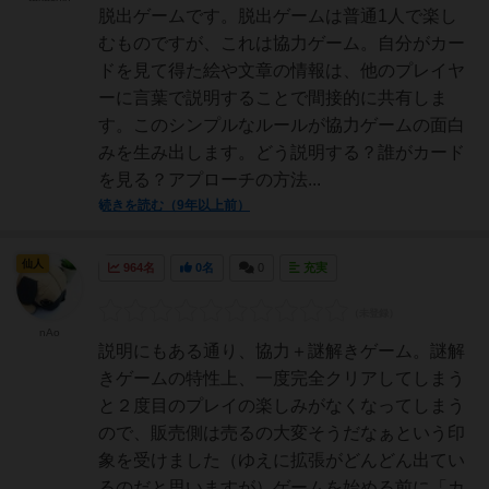
脱出ゲームです。脱出ゲームは普通1人で楽し
むものですが、これは協力ゲーム。自分がカー
ドを見て得た絵や文章の情報は、他のプレイヤ
ーに言葉で説明することで間接的に共有しま
す。このシンプルなルールが協力ゲームの面白
みを生み出します。どう説明する？誰がカード
を見る？アプローチの方法...
続きを読む（9年以上前）
仙人
964名
0名
0
充実
nAo
説明にもある通り、協力＋謎解きゲーム。謎解
きゲームの特性上、一度完全クリアしてしまう
と２度目のプレイの楽しみがなくなってしまう
ので、販売側は売るの大変そうだなぁという印
象を受けました（ゆえに拡張がどんどん出てい
るのだと思いますが）ゲームを始める前に「カ