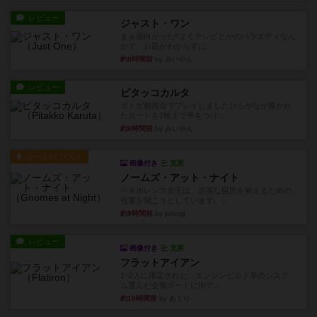
レビュー
ジャスト・ワン
まぁ面白かった‼️よくテレビとかのバラエティなん
かで、お題がわからずに...
約8時間前
by みいやん
レビュー
ピタッコカルタ
ボドゲ相席会でプレイしましたひらがなが書かれ
たカードを2枚まで手をつけ...
約8時間前
by みいやん
ルール/インスト
画像付き
充実
ノームズ・アット・ナイト
ベネボレンス女王は、忠実な臣民を称えるための
祝宴を開こうとしています。...
約9時間前
by jurong
レビュー
画像付き
充実
フラットアイアン
1~2人に限定された、エンジンビルド系のシステ
ム選んだ企業ボードに街で...
約10時間前
by あくり