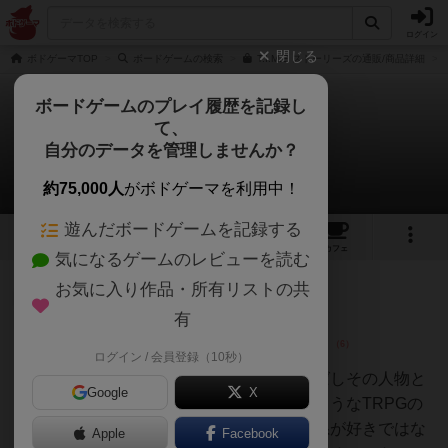
ログイン
閉じる
ボドゲーマTOP
ボードゲームの検索
T.I.M.E ストーリーズの通販/商品詳細
ボードゲームのプレイ履歴を記録し
て、
タイムストーリーズ
自分のデータを管理しませんか？
31件のレビュー
約75,000人
がボドゲーマを利用中！
遊んだボードゲームを記録する
5
1
31
85
トップ
画像
動画
レビュー
カフェ
気になるゲームのレビューを読む
お気に入り作品・所有リストの共
皇帝
79名
1名
0
有
ログイン / 会員登録（10秒）
mob567
近未来、過去の人物に意識を飛ばしその人物と
Google
X
して事件の真相を探る謎解きなようなTRPGの
ようなゲーム。個人的に謎解き系が好きではな
Apple
Facebook