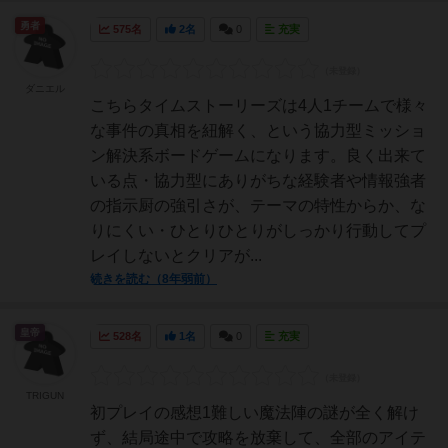
勇者
575名
2名
0
充実
ダニエル
こちらタイムストーリーズは4人1チームで様々
な事件の真相を紐解く、という協力型ミッショ
ン解決系ボードゲームになります。良く出来て
いる点・協力型にありがちな経験者や情報強者
の指示厨の強引さが、テーマの特性からか、な
りにくい・ひとりひとりがしっかり行動してプ
レイしないとクリアが...
続きを読む（8年弱前）
皇帝
528名
1名
0
充実
TRIGUN
初プレイの感想1難しい魔法陣の謎が全く解け
ず、結局途中で攻略を放棄して、全部のアイテ