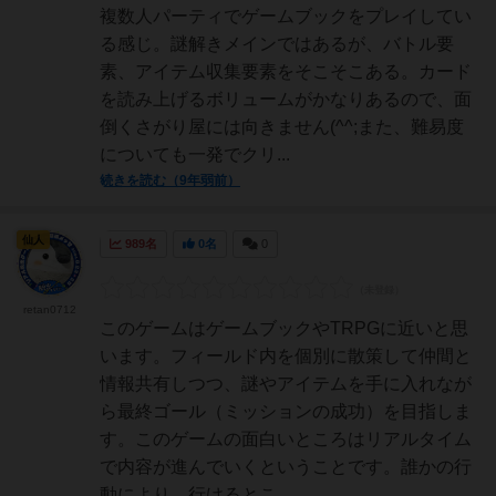
複数人パーティでゲームブックをプレイしてい
る感じ。謎解きメインではあるが、バトル要
素、アイテム収集要素をそこそこある。カード
を読み上げるボリュームがかなりあるので、面
倒くさがり屋には向きません(^^;また、難易度
についても一発でクリ...
続きを読む（9年弱前）
仙人
989名
0名
0
retan0712
このゲームはゲームブックやTRPGに近いと思
います。フィールド内を個別に散策して仲間と
情報共有しつつ、謎やアイテムを手に入れなが
ら最終ゴール（ミッションの成功）を目指しま
す。このゲームの面白いところはリアルタイム
で内容が進んでいくということです。誰かの行
動により、行けるとこ...