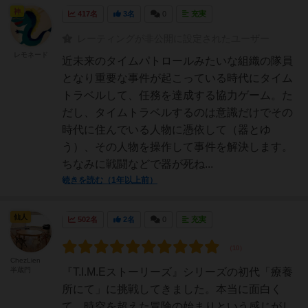
神
417名
3名
0
充実
レーティングが非公開に設定されたユーザー
レモネード
近未来のタイムパトロールみたいな組織の隊員
となり重要な事件が起こっている時代にタイム
トラベルして、任務を達成する協力ゲーム。た
だし、タイムトラベルするのは意識だけでその
時代に住んでいる人物に憑依して（器とゆ
う）、その人物を操作して事件を解決します。
ちなみに戦闘などで器が死ね...
続きを読む（1年以上前）
仙人
502名
2名
0
充実
ChezLien
半蔵門
『T.I.M.Eストーリーズ』シリーズの初代「療養
所にて」に挑戦してきました。本当に面白く
て、時空を超えた冒険の始まりという感じがし