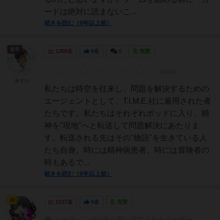
ードは絶対に読まないこ...
続きを読む（9年以上前）
皇帝
1268名
0名
0
充実
あすか
私たちは時空を往来し、問題を解決するための
エージェントとして、T.I.M.E.社に雇用された者
たちです。私たちはそれぞれポッドに入り、精
神を"現地"へと転送して問題解決にあたりま
す。転送される先はその"物語"を生きている人
たち自身。時には精神病患者、時には冒険者の
時もあるで...
続きを読む（9年以上前）
神
2227名
0名
充実
レーティングが非公開に設定されたユーザー