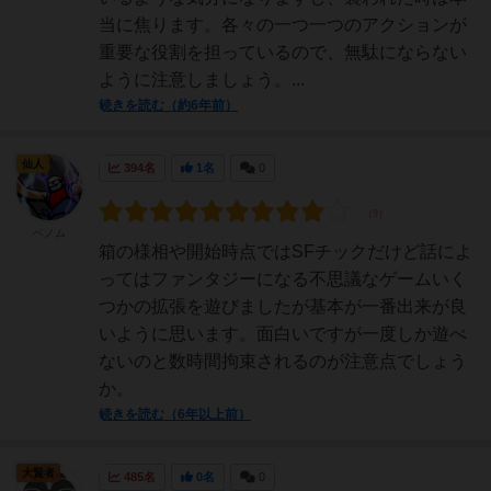
当に焦ります。各々の一つ一つのアクションが
重要な役割を担っているので、無駄にならない
ように注意しましょう。...
続きを読む（約6年前）
仙人
394名
1名
0
ベノム
箱の様相や開始時点ではSFチックだけど話によ
ってはファンタジーになる不思議なゲームいく
つかの拡張を遊びましたが基本が一番出来が良
いように思います。面白いですが一度しか遊べ
ないのと数時間拘束されるのが注意点でしょう
か。
続きを読む（6年以上前）
大賢者
485名
0名
0