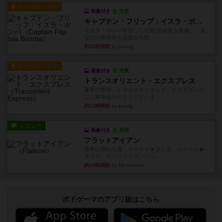
ルール/インスト
画像付き
充実
キャプテン・フリップ：イスラ・ボンバ
イスラ・ボンバを探しに出航!潜水艦を装備し、あ
なたの乗組員を監獄から解...
約12時間前
by jurong
ルール/インスト
画像付き
充実
トランスオリエント・エクスプレス
乗客の皆様、トランスオリエント・エクスプレス
にご乗車ありがとうございま...
約13時間前
by jurong
レビュー
画像付き
充実
フラットアイアン
世界に浸れる度 ☆☆☆☆★楽しさ ☆☆☆☆★
タイパ ☆☆☆☆☆マンハッ...
約14時間前
by DKnewyork
ボドゲーマのアプリ版はこちら