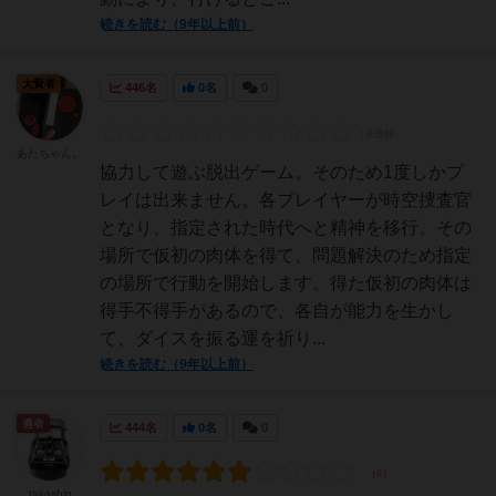
続きを読む（9年以上前）
大賢者
446名
0名
0
あたちゃん。
協力して遊ぶ脱出ゲーム。そのため1度しかプ
レイは出来ません。各プレイヤーが時空捜査官
となり、指定された時代へと精神を移行。その
場所で仮初の肉体を得て、問題解決のため指定
の場所で行動を開始します。得た仮初の肉体は
得手不得手があるので、各自が能力を生かし
て、ダイスを振る運を祈り...
続きを読む（9年以上前）
勇者
444名
0名
0
takashin