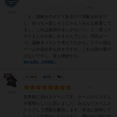
さんず
「え、謎解きのボドゲあるの？謎解き好きだ
し、めっちゃ楽しそうじゃん！みんな絶賛して
るし、これは絶対やるしかない！」と、思って
やりましたが楽しめませんでした。理由は一
つ。謎解きメインで考えてたから。リアル脱出
ゲームや脱出本も好きですが、これは謎の量が
少ないですし、質も微妙かな...
続きを読む（6年弱前）
皇帝
486名
0名
0
ステル
世界観に浸れるゲームです。ゲームのシステム
が素晴らしいと思いました。みんなでタイムス
リップして問題を解決します。本当に探検して
いるような気分になりますし、襲われた時は本