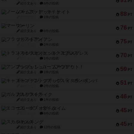
91
PT
紹介文あり
6件の投稿
ノームズ・アット・ナイト
88
PT
紹介文なし
1件の投稿
マーリン
76
PT
紹介文あり
6件の投稿
フラットアイアン
75
PT
紹介文なし
2件の投稿
トランスオリエント・エクスプレス
70
PT
紹介文なし
1件の投稿
アンブッシュ！：ムーブアウト！
59
PT
紹介文あり
1件の投稿
キャプテン・フリップ：イスラ・ボンバ
51
PT
紹介文なし
2件の投稿
ガルフストライク
46
PT
紹介文あり
1件の投稿
エコーズ・オブ・タイム
45
PT
紹介文なし
8件の投稿
スカルキング
45
PT
紹介文あり
12件の投稿