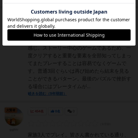
大賢者
636名
0名
0
充実
ダクリス
ボードゲームで楽しむゲーム・ブックのような
感じ。ストーリー中心のゲームであるため、一
度クリアすると重要な要素を全部知ってしまっ
てまたプレーすることは容易でなくゲームで
す。普通3回ぐらいは再び始めたら結末を見る
ことができるパターン。最後のパズルで挫折す
る場合にはプレータイムが...
続きを読む（9年弱前）
大賢者
454名
0名
0
ggjhhi
家族3人でプレイ。皆さん書かれている通り、