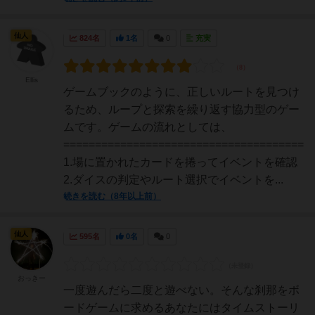
仙人
824名
1名
0
充実
Ellis
ゲームブックのように、正しいルートを見つけ
るため、ループと探索を繰り返す協力型のゲー
ムです。ゲームの流れとしては、
======================================
1.場に置かれたカードを捲ってイベントを確認
2.ダイスの判定やルート選択でイベントを...
続きを読む（8年以上前）
仙人
595名
0名
0
おっきー
一度遊んだら二度と遊べない。そんな刹那をボ
ードゲームに求めるあなたにはタイムストーリ