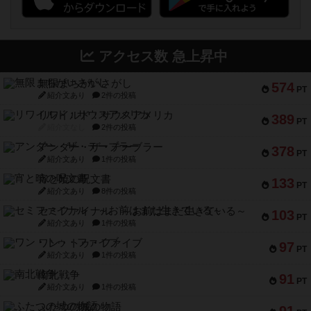
アクセス数 急上昇中
無限まちがいさがし
574
PT
紹介文あり
2件の投稿
リワイルド：サウスアメリカ
389
PT
紹介文なし
2件の投稿
アンダー・ザ・テーブラー
378
PT
紹介文あり
1件の投稿
宵と暁の呪文書
133
PT
紹介文あり
8件の投稿
セミファイナル ～お前はまだ生きている～
103
PT
紹介文あり
1件の投稿
ワン・トゥ・ファイブ
97
PT
紹介文あり
1件の投稿
南北戦争
91
PT
紹介文あり
1件の投稿
ふたつの城の物語