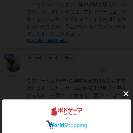
ーズをオススメします。協力謎解き脱出ゲーム
です。クリアした暁には、プレイヤーは皆、仲
良くなっていることでしょう。早く次回作を遊
びたいのですが、予定が合わなくてメンバーが
集まらず、先に進めない...
続きを読む（8年以上前）
国王
498名
1名
0
めけめけ
このゲームはTRPGに興味有る方はぜひおすす
めします。また、ゲームの性質上謎解きが存在
するため、一度クリアすると二度プレイはでき
ないというゲームになっています。早くやりた
いという気持ちを抑えきれず2人でプレイしま
したがプレイした結果思うことは4人集まるま
でまってプレイすれば...
続きを読む（9年弱前）