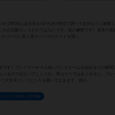
のでBGGにある非公式FAQやWEBで調べて自分なりに解釈
これが正解というわけではないです、私の解釈です）基本の流
スペースに置く④スペースのカードを開く...
夫です）プレイヤーが４人揃っていざゲームを始めるその瞬間
もいるのではないでしょうか。実はそうではありません。プレ
て大丈夫というところを書いておきます。購入...
ムストーリーズのトップに戻る