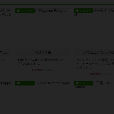
レビュー
レビュー
ストリート・オブ・ファイア：ASLデラックスモジュール1
ペガサス橋
オラニエンブルガー
版した
1997年にAvalon Hill社が出版した
存在をうっすらと認識して
『Pegasus Bri...
ど、セールやってて、2人
カプレと...
約1時間前
by Chaco
約1時間前
by みいやん
レビュー
レビュー