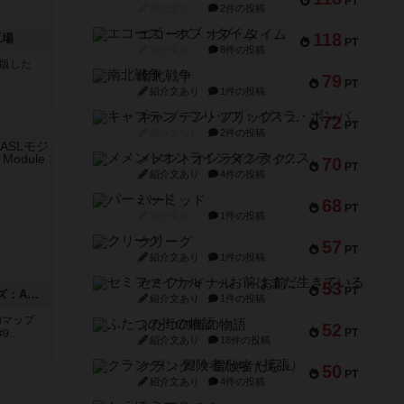
PT
紹介文なし
2件の投稿
エコーズ・オブ・タイム
118
工場
PT
紹介文なし
8件の投稿
が出版した
南北戦争
79
PT
紹介文あり
1件の投稿
キャプテン・フリップ：イスラ・ボンバ
72
PT
紹介文なし
2件の投稿
メメントオンラインタクティクス
70
PT
紹介文あり
4件の投稿
パーミッド
68
PT
紹介文なし
1件の投稿
クリーグ
57
PT
紹介文あり
1件の投稿
セミファイナル ～お前はまだ生きている～
53
PT
ドゥームド・バタリオンズ：ASLモジュール11
紹介文あり
1件の投稿
追加マップ
ふたつの街の物語
52
PT
..
紹介文あり
18件の投稿
クランク! ：冒険者たち（拡張）
50
PT
紹介文あり
4件の投稿