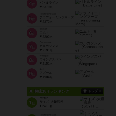
4
バトルライン
位
2379名
Terraforming Mars
5
テラフォーミングマーズ
位
2372名
6 nimmt!
6
ニムト
位
2202名
Carcassonne
7
カルカソンヌ
位
2191名
Wingspan
8
ウイングスパン
位
2151名
Azul
9
アズール
位
1904名
興味ありランキング
トップ50
SCYTHE
1
サイズ -大鎌戦役-
位
2416名
Terraforming Mars