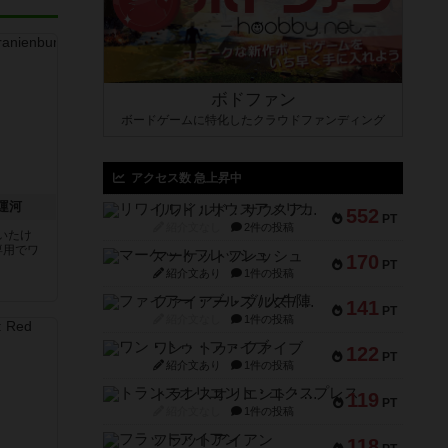
ボドファン
ボードゲームに特化したクラウドファンディング
アクセス数 急上昇中
運河
リワイルド：サウスアメリカ
552
PT
紹介文なし
2件の投稿
いたけ
専用でワ
マーケットフレッシュ
170
PT
紹介文あり
1件の投稿
ファイアー・ブルズ / 火牛陣
141
PT
紹介文なし
1件の投稿
ワン・トゥ・ファイブ
122
PT
紹介文あり
1件の投稿
トランスオリエント・エクスプレス
119
PT
紹介文なし
1件の投稿
フラットアイアン
118