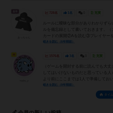
皇帝
728名
1名
0
充実
ルールに曖昧な部分がありわかりずらい
ルを備忘録として書いておきます。（
カードの展開②Aを読む③プレイヤーを
あっちゃん
続きを読む（6年弱前）
神
1576名
3名
0
充実
（ゲームを開封する前に読んでも大丈
してはいけないものだと思っている人
より前にここまでは1人で準備しておい
malts_y
続きを読む（9年弱前）
タイ
会員の新しい投稿