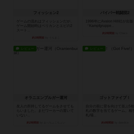
フィッシェン2
パイパー戦闘団2
ゲームの流れはフィッシェンだが、
1996年にAvalon Hill社が出
ゲーム開始時はペリカンとエビの2
『Kampfgruppe...
スート...
約2時間前
by Chaco
約1時間前
by うらまこ
レビュー
レビュー
オラニエンブルガー運河
ゴットファイブ！
友人の所持してるゲームをさせても
自分の前に背を向けて並ぶ5
らいました。まだワーカーの置いて
札の数字を当てるゲーム。相
いない...
札/場...
約2時間前
by おっちょこちょい
約4時間前
by daisdice