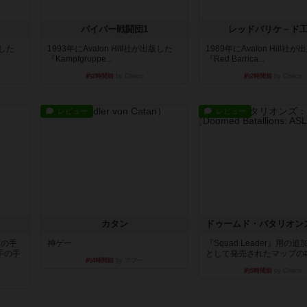
パイパー戦闘団1
レッドバリケ－ド
版した
1993年にAvalon Hill社が出版した
1989年にAvalon Hill社
『Kampfgruppe...
『Red Barrica...
約2時間前
by Chaco
約2時間前
by Chaco
レビュー
レビュー
カタン
枚の手
神ゲー
『Squad Leader』用の
手の手
として発売されたマップの#9.
約4時間前
by アプー
約5時間前
by Chaco