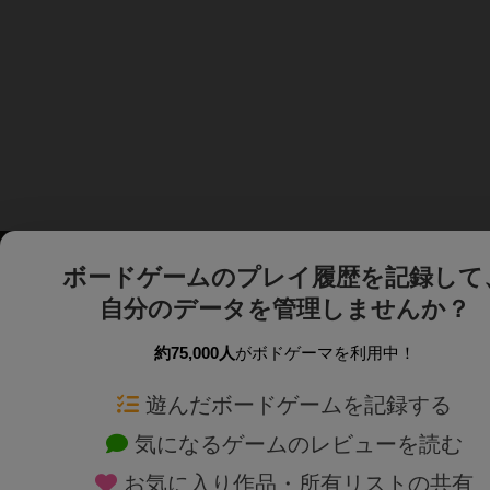
ボードゲームのプレイ履歴を記録して
自分のデータを管理しませんか？
約75,000人
がボドゲーマを利用中！
ボドゲーマTOP
ボードゲーム通販
遊んだボードゲームを記録する
気になるゲームのレビューを読む
ボードゲームを検索する
新作・再入荷情報
お気に入り作品・所有リストの共有
ボードゲームの新着レビュー
定番ボードゲームの通販