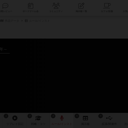
索
新着レビュー
ボードゲーム会
コミュニティ
掲示板一覧
作品データ
ルール/インスト
5年～
1
2
2
6
9
リプレイ
日記
戦略
・コツ
ルール
/インスト
掲示板
拡張/関連
作
次