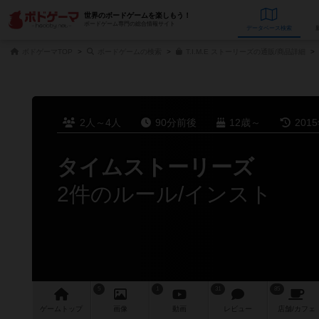
世界のボードゲームを楽しもう！
ボードゲーム専門の総合情報サイト
データベース
検
ボドゲーマTOP
ボードゲームの検索
T.I.M.E ストーリーズの通販/商品詳細
2人～4人
90分前後
12歳～
201
タイムストーリーズ
2件のルール/インスト
5
1
31
85
ゲーム
トップ
画像
動画
レビュー
店舗/
カフェ