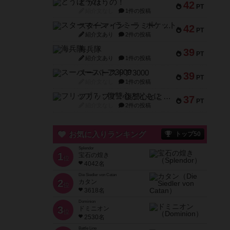
とうほうの！
42
PT
紹介文なし
1件の投稿
スターマイン・ラミー ポケット
42
PT
紹介文あり
2件の投稿
海兵隊
39
PT
紹介文あり
1件の投稿
スーパーストア3000
39
PT
紹介文なし
1件の投稿
フリップ７：復讐心とともに
37
PT
紹介文なし
2件の投稿
お気に入りランキング
トップ50
Splendor
1
宝石の煌き
位
4042名
Die Siedler von Catan
2
カタン
位
3618名
Dominion
3
ドミニオン
位
2530名
Battle Line