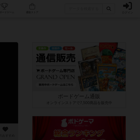
ログイン
カフェ/店舗
人気ボードゲーム
通販ストア
ボードゲーム通販
オンラインストアで7,500商品を販売中
のおすすめ