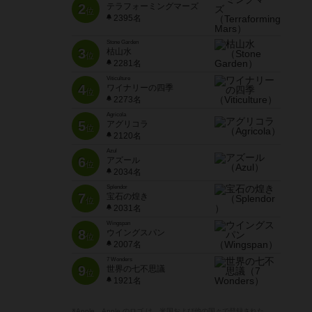
2
テラフォーミングマーズ
位
2395名
Stone Garden
3
枯山水
位
2281名
Viticulture
4
ワイナリーの四季
位
2273名
Agricola
5
アグリコラ
位
2120名
Azul
6
アズール
位
2034名
Splendor
7
宝石の煌き
位
2031名
Wingspan
8
ウイングスパン
位
2007名
7 Wonders
9
世界の七不思議
位
1921名
※Apple、Apple のロゴ は、米国および他の国々で登録された