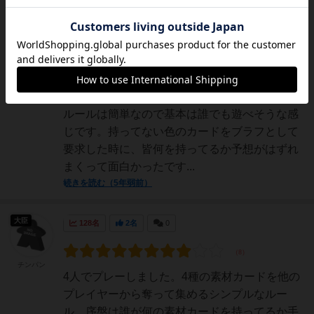
皇帝
161名
1名
0
充実
ぽむぽむ
〈★★★★☆次は絶対勝てそうな気がして沼に
ハマるやつ〉●負けてもなんか次は勝てそうな
気がして何回もやっちゃう感じの沼ゲーム基本
ルールは簡単なので基本は誰でも遊べそうな感
じです。持ってない色のカードをブラフとして
要求した時に、皆何を持ってるか予想がはずれ
まくって面白かったです...
続きを読む（5年弱前）
大臣
128名
2名
0
チンパン
4人でプレーしました。4種の素材カードを他の
プレイヤーから奪って集めるシンプルなルー
ル。序盤は誰が何の素材カードを持ってるか手