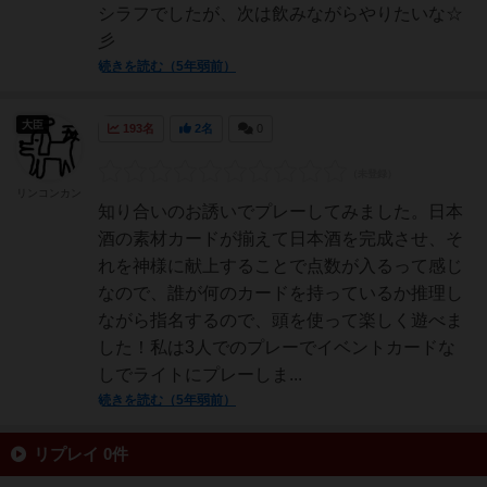
シラフでしたが、次は飲みながらやりたいな☆
彡
続きを読む（5年弱前）
大臣
193名
2名
0
リンコンカン
知り合いのお誘いでプレーしてみました。日本
酒の素材カードが揃えて日本酒を完成させ、そ
れを神様に献上することで点数が入るって感じ
なので、誰が何のカードを持っているか推理し
ながら指名するので、頭を使って楽しく遊べま
した！私は3人でのプレーでイベントカードな
しでライトにプレーしま...
続きを読む（5年弱前）
リプレイ 0件