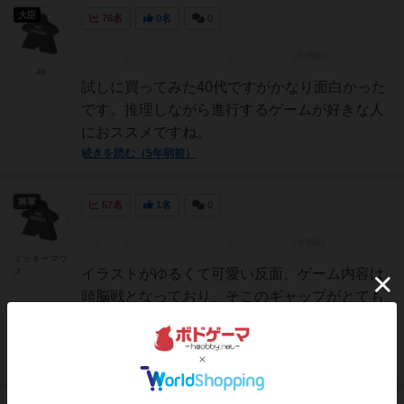
大臣
76名
0名
0
4k
試しに買ってみた40代ですがかなり面白かった
です。推理しながら進行するゲームが好きな人
におススメですね。
続きを読む（5年弱前）
将軍
57名
1名
0
ミッキーマウ
ス
イラストがゆるくて可愛い反面、ゲーム内容は
頭脳戦となっており、そこのギャップがとても
ハマります。毎ゲーム戦い方を変えていく必要
があるのがとても面白いです。
続きを読む（5年弱前）