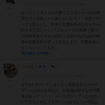
ぴかっ
とにかくイラストが可愛くてツボ！ルールは簡
単だけど頭使うから脳トレになる！！家族でや
っても楽しいし、友達とお酒を飲みながらやる
のもまた楽しい♪イベントカードの有無で進行
が結構変化するから何回でも遊べるのもgood岐
阜の印刷会社が作ってるらしくて、印刷会社っ
てこういうこともす...
続きを読む（5年弱前）
貴族
123名
1名
0
ayu
女子4人でプレイしました。普段あまりカード
ゲームはやりませんが、日本酒は好きなので興
味があって（＾＾）ルールがシンプルなのがい
いですね！そしてデザインがかわいい♪今回は