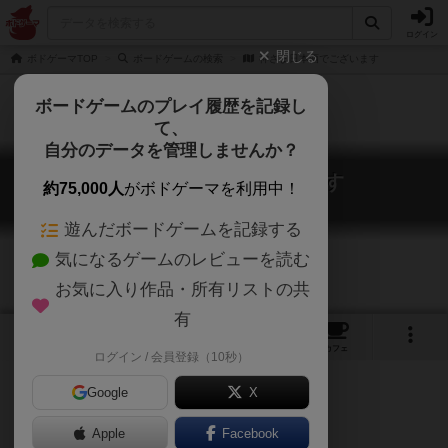
ログイン
閉じる
ボドゲーマTOP
ボードゲームの検索
神さま日本酒でございます
ボードゲームのプレイ履歴を記録し
て、
自分のデータを管理しませんか？
神さま日本酒でございます
約75,000人
がボドゲーマを利用中！
Kamisama nihonshu de gozaimasu
遊んだボードゲームを記録する
気になるゲームのレビューを読む
お気に入り作品・所有リストの共
有
7
3
24
9
トップ
画像
動画
レビュー
カフェ
ログイン / 会員登録（10秒）
Google
X
Apple
Facebook