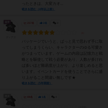
ったときは、大変カオ...
続きを読む（4年以上前）
皇帝
217名
2名
0
ディアゴ
パッケージでいうと、ぱっと見で思わず手に取
ってしまうくらい、キャラクターのゆる可愛さ
がつまっています。ゲームの内容は記憶力と戦
略とを駆使して戦う必要があり、人数が多けれ
ば多いほど難易度が上がり、より楽しめると思
います。イベントカードを使うことでさらに盛
り上がること間違い無しです★
続きを読む（5年弱前）
隊長
69名
1名
0