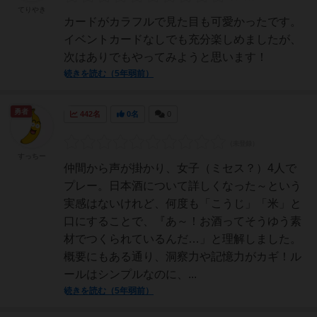
てりやき
カードがカラフルで見た目も可愛かったです。
イベントカードなしでも充分楽しめましたが、
次はありでもやってみようと思います！
続きを読む（5年弱前）
勇者
442名
0名
0
すっちー
仲間から声が掛かり、女子（ミセス？）4人で
プレー。日本酒について詳しくなった～という
実感はないけれど、何度も「こうじ」「米」と
口にすることで、『あ～！お酒ってそうゆう素
材でつくられているんだ…」と理解しました。
概要にもある通り、洞察力や記憶力がカギ！ル
ールはシンプルなのに、...
続きを読む（5年弱前）