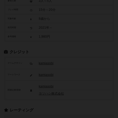
3人～5人
参加人数
15分～20分
プレイ時間
8歳から
対象年齢
2021年～
発売時期
1,980円
参考価格
クレジット
kamiasobi
ゲームデザイン
kamiasobi
アートワーク
kamiasobi
関連企業/団体
ヨツハシ株式会社
レーティング