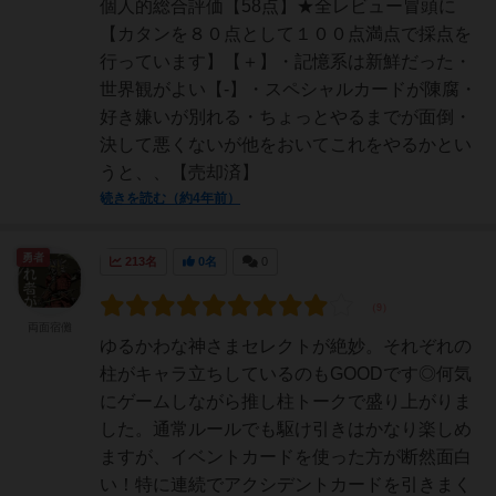
個人的総合評価【58点】★全レビュー冒頭に
【カタンを８０点として１００点満点で採点を
行っています】【＋】・記憶系は新鮮だった・
世界観がよい【-】・スペシャルカードが陳腐・
好き嫌いが別れる・ちょっとやるまでが面倒・
決して悪くないが他をおいてこれをやるかとい
うと、、【売却済】
続きを読む（約4年前）
勇者
213名
0名
0
両面宿儺
ゆるかわな神さまセレクトが絶妙。それぞれの
柱がキャラ立ちしているのもGOODです◎何気
にゲームしながら推し柱トークで盛り上がりま
した。通常ルールでも駆け引きはかなり楽しめ
ますが、イベントカードを使った方が断然面白
い！特に連続でアクシデントカードを引きまく