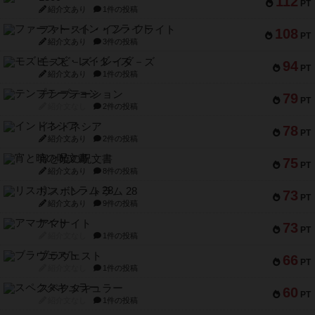
112
PT
紹介文あり
1件の投稿
ファースト・イン・フライト
108
PT
紹介文あり
3件の投稿
モズビ－ズ・レイダ－ズ
94
PT
紹介文あり
1件の投稿
テンプテーション
79
PT
紹介文なし
2件の投稿
インドネシア
78
PT
紹介文あり
2件の投稿
宵と暁の呪文書
75
PT
紹介文あり
8件の投稿
リスボン・トラム 28
73
PT
紹介文あり
9件の投稿
アマナイト
73
PT
紹介文なし
1件の投稿
ブラヴェスト
66
PT
紹介文なし
1件の投稿
スペクタキュラー
60
PT
紹介文なし
1件の投稿