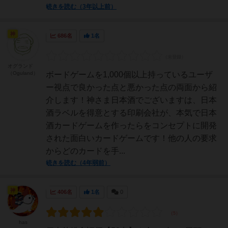
続きを読む（3年以上前）
神
686名
1名
オグランド
（Oguland）
ボードゲームを1,000個以上持っているユーザ
ー視点で良かった点と悪かった点の両面から紹
介します！神さま日本酒でございますは、日本
酒ラベルを得意とする印刷会社が、本気で日本
酒カードゲームを作ったらをコンセプトに開発
された面白いカードゲームです！他の人の要求
からどのカードを手...
続きを読む（4年弱前）
神
406名
1名
0
has