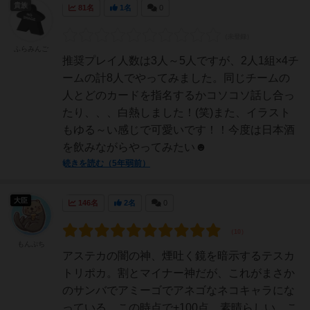
貴族
81名
1名
0
ふらみんご
推奨プレイ人数は3人～5人ですが、2人1組×4チ
ームの計8人でやってみました。同じチームの
人とどのカードを指名するかコソコソ話し合っ
たり、、、白熱しました！(笑)また、イラスト
もゆる～い感じで可愛いです！！今度は日本酒
を飲みながらやってみたい☻
続きを読む（5年弱前）
大臣
146名
2名
0
もんぷち
アステカの闇の神、煙吐く鏡を暗示するテスカ
トリポカ。割とマイナー神だが、これがまさか
のサンバでアミーゴでアネゴなネコキャラにな
っている。この時点で+100点。素晴らしい。こ