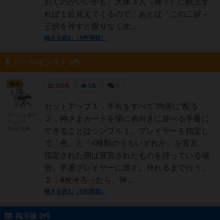
おくのがいいかも。大体３人（神？）に献上す
れば１位見えてくるので。あとは「この二択～
三択を外すと限りなく次...
続きを読む（5年弱前）
ルール/インスト 1件
仙人
215名
1名
0
セットアップ１．手札をすべて”均等に”配る
ヨシくん@ゲ
２．神さまカードを場に表向きに並べる手番に
ームバー
RUST元帥
できることはシンプル１。プレイヤーを指定し
て「色」と「4種類のうちいずれか」を宣言。
指定された側は宣言されたものを持っている場
合、手番プレイヤーに渡す。外れるまで行う。
２．4枚そろったら、神...
続きを読む（5年弱前）
掲示板 0件