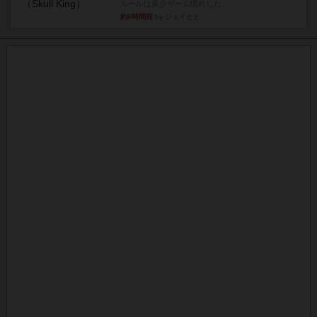
ルールは多少ゲーム慣れした...
約6時間前
by ジェイとと