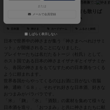
または
日本酒の種類やトリビア、楽しみ方も散りば
メールで会員登録
めた、ちょっと大人なカードゲーム
日本酒
神さま
カードゲーム
ふるさと納税
しばらく表示しない
日本で世界中の神さまが集う「神さまへべれけサミ
ット」が開催されることになりました。
プレイヤーたちは名だたるトージ（杜氏）として、
ホスト国である日本の神さまイザナギとイザナミか
ら、各国の神さまをもてなすための日本酒をつくる
ように頼まれます。
世界各国からやってくるのはお酒に目がない首脳
神、通称「Ｇ８」。それぞれ好きな日本酒、好きな
おつまみがバラバラです。
「米」「麹」「水」「酒類」の素材を集めて様々な
日本酒を造り、「おつまみ」と共に神さまたちに献