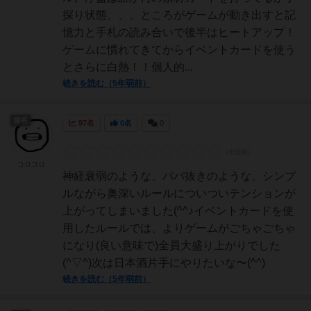
探り状態、、、ところがゲームが動き出すと記
憶力と手札の読み合いで後半はヒートアップ！
ゲームに慣れてきてからイベントカードを使う
とさらに白熱！！個人的...
続きを読む（5年弱前）
隊長
97名
0名
0
コロコロ
神経衰弱のような、ババ抜きのような、シンプ
ルながら奥深いルールについついテンションが
上がってしまいました(^^♪イベントカードを使
用したルールでは、よりゲームがごちゃごちゃ
になり(良い意味で)全員大盛り上がりでした
(^▽^)次は日本酒片手にやりたいな〜(^^)
続きを読む（5年弱前）