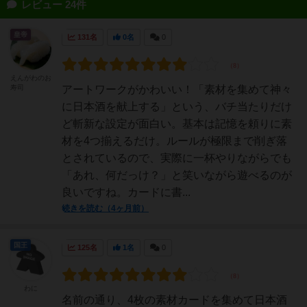
レビュー 24件
皇帝
131名
0名
0
えんがわのお
寿司
アートワークがかわいい！「素材を集めて神々
に日本酒を献上する」という、バチ当たりだけ
ど斬新な設定が面白い。基本は記憶を頼りに素
材を4つ揃えるだけ。ルールが極限まで削ぎ落
とされているので、実際に一杯やりながらでも
「あれ、何だっけ？」と笑いながら遊べるのが
良いですね。カードに書...
続きを読む（4ヶ月前）
国王
125名
1名
0
わに
名前の通り、4枚の素材カードを集めて日本酒