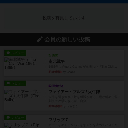
投稿を募集しています
会員の新しい投稿
レビュー
充実
南北戦争
1983年にVictory Gamesが出版した『The Civil ...
約1時間前
by Chaco
レビュー
画像付き
ファイアー・ブルズ / 火牛陣
火牛を引き連れて敵を殲滅させる。縦か斜めで前2
列まで攻撃できるが、自分...
約3時間前
by うらまこ
レビュー
フリップ７
カードをめくるかパスをするかを決めてパスした