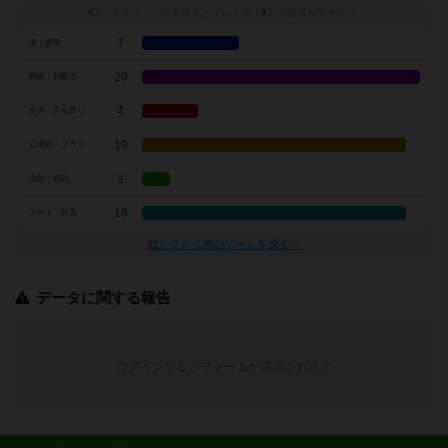
トグルスイッチを押すとプレイ感（
※
）の投票ができます
7
運・確率
20
戦略・判断力
4
交渉・立ち回り
19
心理戦・ブラフ
2
攻防・戦闘
19
アート・外見
似たプレイ感のゲームを探す→
データに関する報告
ログインするとフォームが表示されます