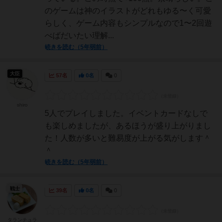
のゲームは神のイラストがどれもゆる〜く可愛
らしく、ゲーム内容もシンプルなので1〜2回遊
べばだいたい理解...
続きを読む（5年弱前）
大臣
57名
0名
0
shiro
5人でプレイしました。イベントカードなしで
も楽しめましたが、あるほうが盛り上がりまし
た！人数が多いと難易度が上がる気がします＾
＾
続きを読む（5年弱前）
戦士
39名
0名
0
タランチュラ