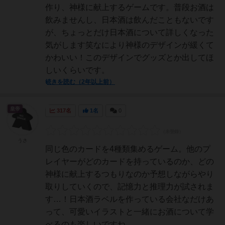
作り、神様に献上するゲームです。普段お酒は
飲みませんし、日本酒は飲んだこともないです
が、ちょっとだけ日本酒について詳しくなった
気がします笑なにより神様のデザインが緩くて
かわいい！このデザインでグッズとか出してほ
しいくらいです。
続きを読む（2年以上前）
皇帝
317名
1名
0
うさ
同じ色のカードを4種類集めるゲーム。他のプ
レイヤーがどのカードを持っているのか、どの
神様に献上するつもりなのか予想しながらやり
取りしていくので、記憶力と推理力が試されま
す…！日本酒ラベルを作っている会社なだけあ
って、可愛いイラストと一緒にお酒について学
べるのも楽しいですね。