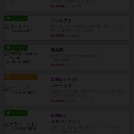
時のカード数字が得点になる...
約4時間前
by mob567
レビュー
コンセプト
親のプレイヤーがお題を決めて限られたヒントの
中から他のプレイヤーに当て...
約4時間前
by mob567
レビュー
海兵隊
1988年にVictory Gamesが出版した
『Leathernec...
約4時間前
by Chaco
ルール/インスト
画像付き
充実
パーミッド
おばあちゃんは猫が大好きです!しかし、あまりに
も多くの猫を飼っているた...
約4時間前
by jurong
レビュー
画像付き
オラパ・マイン
お気に入りのplayte製です。オラパスペースから
やり、気に入りました...