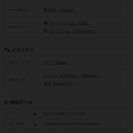
料理（Cooking）
ゲームの基本目的
パーティゲーム（Party）
その他のコンセプト
カードゲーム（Card Game）
メカニクス
ブラフ（Bluff）
頻出するメカニクス
メモリー（記憶する）（Memory）
情報の扱い方等
推理（Deduction）
作品データ
神さま日本酒でございます
タイトル
Kamisama nihonshu de gozaimasu
原題・英題表記