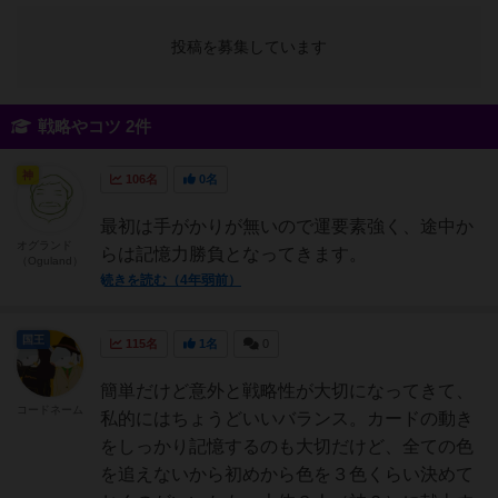
投稿を募集しています
戦略やコツ 2件
神
106名
0名
最初は手がかりが無いので運要素強く、途中か
オグランド
らは記憶力勝負となってきます。
（Oguland）
続きを読む（4年弱前）
国王
115名
1名
0
簡単だけど意外と戦略性が大切になってきて、
コードネーム
私的にはちょうどいいバランス。カードの動き
をしっかり記憶するのも大切だけど、全ての色
を追えないから初めから色を３色くらい決めて