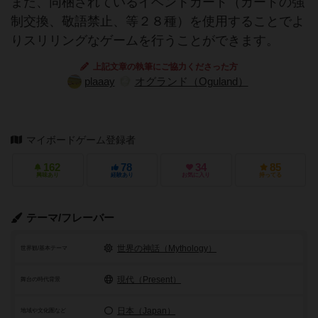
また、同梱されているイベントカード（カードの強
制交換、敬語禁止、等２８種）を使用することでよ
りスリリングなゲームを行うことができます。
上記文章の執筆にご協力くださった方
plaaay
オグランド（Oguland）
マイボードゲーム登録者
162
78
34
85
興味あり
経験あり
お気に入り
持ってる
テーマ/フレーバー
世界の神話（Mythology）
世界観/基本テーマ
現代（Present）
舞台の時代背景
日本（Japan）
地域や文化圏など