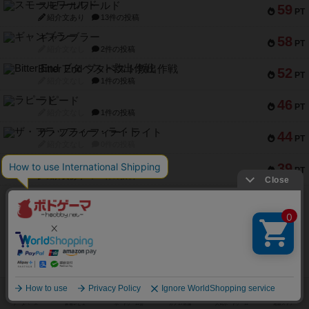
スモールワールド
59
PT
紹介文あり
13件の投稿
ギャンブラー
58
PT
紹介文なし
2件の投稿
Bitter End ブタペスト救出作戦
52
PT
紹介文なし
1件の投稿
ラピード
46
PT
紹介文なし
1件の投稿
ザ・フラッフィー・ライト
44
PT
紹介文なし
0件の投稿
ふたつの城の物語
39
PT
紹介文あり
6件の投稿
※Apple、Apple のロゴ は、米国および他の国々で登録されたApple Inc.の商標です。
※App Store は、Apple Inc.のサービスマークです。
※Android は、グーグル インコーポレイテッドの商標または登録商標です。
※Google Play とそのロゴは、Google Inc.の商標または登録商標です。
ボドゲーマTOP