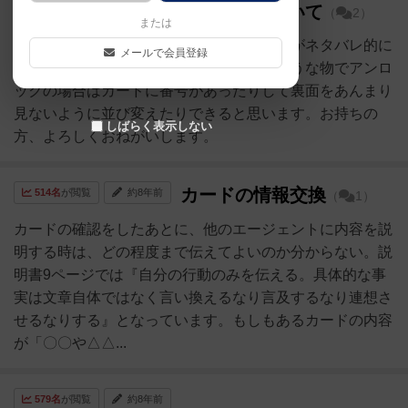
タイムストーリーズの中古品について
（
2）
または
某ショップで中古品が売られているのですがネタバレ的に
メールで会員登録
購入しても問題ないのでしょうか？同じような物でアンロ
ックの場合はカードに番号があったりして裏面をあんまり
見ないように並び変えたりできると思います。お持ちの
しばらく表示しない
方、よろしくおねがいします。
カードの情報交換
514名
が閲覧
約8年前
（
1）
カードの確認をしたあとに、他のエージェントに内容を説
明する時は、どの程度まで伝えてよいのか分からない。説
明書9ページでは『自分の行動のみを伝える。具体的な事
実は文章自体ではなく言い換えるなり言及するなり連想さ
せるなりする』となっています。もしもあるカードの内容
が「〇〇や△△...
579名
が閲覧
約8年前