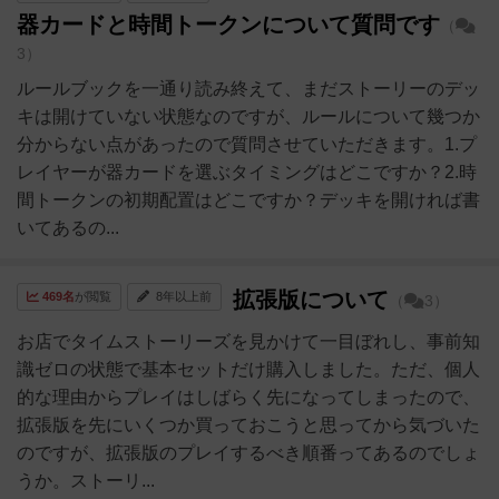
器カードと時間トークンについて質問です
（
3）
ルールブックを一通り読み終えて、まだストーリーのデッ
キは開けていない状態なのですが、ルールについて幾つか
分からない点があったので質問させていただきます。1.プ
レイヤーが器カードを選ぶタイミングはどこですか？2.時
間トークンの初期配置はどこですか？デッキを開ければ書
いてあるの...
拡張版について
469名
が閲覧
8年以上前
（
3）
お店でタイムストーリーズを見かけて一目ぼれし、事前知
識ゼロの状態で基本セットだけ購入しました。ただ、個人
的な理由からプレイはしばらく先になってしまったので、
拡張版を先にいくつか買っておこうと思ってから気づいた
のですが、拡張版のプレイするべき順番ってあるのでしょ
うか。ストーリ...