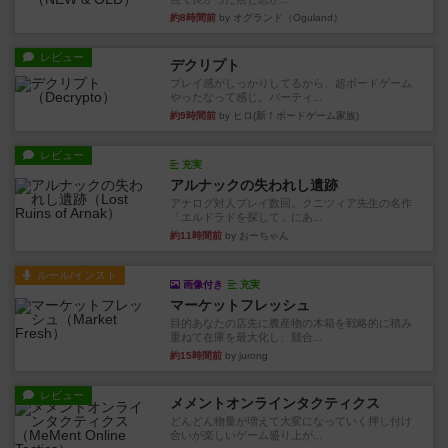
約8時間前
by オグランド（Oguland）
レビュー
デクリプト
プレイ感がしっかりしてるから、超ボードゲーム
やったなって感じ。パーティ...
約9時間前
by ヒロ(新！ボードゲーム家族)
レビュー
充実
アルナックの失われし遺跡
アナログ対人プレイ数回。クニツィア先生の名作
「エルドラドを探して」にあ...
約11時間前
by おーちゃん
ルール/インスト
画像付き
充実
マーケットフレッシュ
目的あなたの店先に農産物の木箱を戦略的に積み
重ねて在庫を最大化し、競合...
約15時間前
by jurong
レビュー
メメントオンラインタクティクス
どんどん物量が増えて大変になっていく押し付け
合いが楽しいゲーム盛り上が...