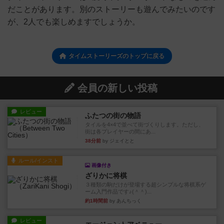
だことがあります。別のストーリーも遊んでみたいのです
が、2人でも楽しめますでしょうか。
タイムストーリーズのトップに戻る
会員の新しい投稿
レビュー
ふたつの街の物語
タイルを4×4で並べて街づくりします。ただし、
街は各プレイヤーの間にあ...
38分前
by ジェイとと
ルール/インスト
画像付き
ざりかに将棋
３種類の駒だけが登場する超シンプルな将棋系ゲ
ーム入門作品です♪(＾＾)...
約1時間前
by あんちっく
レビュー