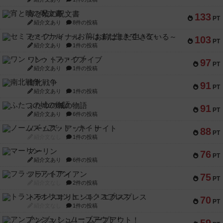
宵と暁の呪文書
133
PT
紹介文あり
8件の投稿
セミファイナル ～お前はまだ生きている～
103
PT
紹介文あり
1件の投稿
ワン・トゥ・ファイブ
97
PT
紹介文あり
1件の投稿
南北戦争
91
PT
紹介文あり
1件の投稿
ふたつの城の物語
91
PT
紹介文あり
6件の投稿
ノームズ・アット・ナイト
88
PT
紹介文なし
1件の投稿
マーリン
76
PT
紹介文あり
6件の投稿
フラットアイアン
75
PT
紹介文なし
2件の投稿
トランスオリエント・エクスプレス
70
PT
紹介文なし
1件の投稿
アンブッシュ！：ムーブアウト！