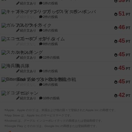
59
PT
紹介文あり
1件の投稿
キャプテン・フリップ：イスラ・ボンバ
51
PT
紹介文なし
2件の投稿
ガルフストライク
46
PT
紹介文あり
1件の投稿
エコーズ・オブ・タイム
45
PT
紹介文なし
8件の投稿
スカルキング
45
PT
紹介文あり
12件の投稿
海兵隊
45
PT
紹介文あり
1件の投稿
Bitter End ブタペスト救出作戦
45
PT
紹介文なし
1件の投稿
ドコジャン
42
PT
紹介文あり
10件の投稿
※Apple、Apple のロゴ は、米国および他の国々で登録されたApple Inc.の商標です。
※App Store は、Apple Inc.のサービスマークです。
※Android は、グーグル インコーポレイテッドの商標または登録商標です。
※Google Play とそのロゴは、Google Inc.の商標または登録商標です。