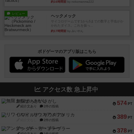
約16時間前
by nekomanma222
レビュー
ヘックメック
サイコロゲームです1から5までの数字と芋虫がか
かれたダイス。これを振っ...
約17時間前
by みいやん
ボドゲーマのアプリ版はこちら
アクセス数 急上昇中
無限まちがいさがし
574
PT
紹介文あり
2件の投稿
リワイルド：サウスアメリカ
389
PT
紹介文なし
2件の投稿
アンダー・ザ・テーブラー
378
PT
紹介文あり
1件の投稿