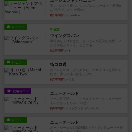
エージェントアベニュー
追いついたら勝ち。シンプルな ルールとで直感的
な 目的で、ボドゲ慣れし...
約1時間前
by daisdice
レビュー
充実
ウイングスパン
期待値を上げすぎた、というのが正直な感想。２
人で何度かプレイ。ここでも...
約2時間前
by S
レビュー
街コロ通
街コロとの違いは初めから二つサイコロを振れる
など、少しの違いはあるけれ...
約7時間前
by くみ
戦略やコツ
ニューオールド
ゲーム終了時に、「オールドカードとニューカー
ドのどちらもある」 状態に...
約8時間前
by オグランド（Oguland）
レビュー
ニューオールド
ボードゲームを1,000個以上持っているユーザー視
点で良かった点と悪か...