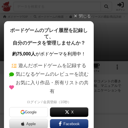
ログイン
閉じる
ボドゲーマTOP
ボードゲームの検索
T.I.M.E ストーリーズの通販/商品詳細
ボードゲームのプレイ履歴を記録し
て、
タイムストーリーズ
自分のデータを管理しませんか？
6件の掲示板
約75,000人
がボドゲーマを利用中！
遊んだボードゲームを記録する
5
1
31
85
トップ
画像
動画
レビュー
カフェ
気になるゲームのレビューを読む
ログインするとタイムストーリーズに関する掲示板の作成やコメントの書き
お気に入り作品・所有リストの共
込みが出来るようになります。ルールの疑問やエラッタ情報、マニュアルで
は判断し辛い曖昧な表記等について会員同士で自由にコミュニケーションを
有
とることが出来ます。
ログイン / 会員登録（10秒）
ログイン/無料会員登録
Google
X
688名
が閲覧
8年弱前
Apple
Facebook