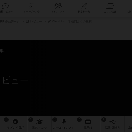
索
新着レビュー
ボードゲーム会
コミュニティ
掲示板一覧
作品データ
レビュー
ChezLien 半蔵門さんの投稿
5年～
レビュー
1
2
2
6
9
リプレイ
日記
戦略
・コツ
ルール
/インスト
掲示板
拡張/関連
作
次