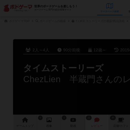
世界のボードゲームを楽しもう！
ボードゲーム専門の総合情報サイト
データベース
検
ボドゲーマTOP
ボードゲームの検索
T.I.M.E ストーリーズの通販/商品詳細
2人～4人
90分前後
12歳～
201
タイムストーリーズ
ChezLien 半蔵門さんの
5
1
31
85
ゲーム
トップ
画像
動画
レビュー
店舗/
カフェ