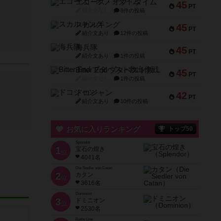
エコーズ・オブ・タイム
45
PT
紹介文なし
8件の投稿
スカルキング
45
PT
紹介文あり
12件の投稿
海兵隊
45
PT
紹介文あり
1件の投稿
Bitter End ブタペスト救出作戦
45
PT
紹介文なし
1件の投稿
ドコジャン
42
PT
紹介文あり
10件の投稿
お気に入りランキング
トップ50
Splendor
1
宝石の煌き
位
4041名
Die Siedler von Catan
2
カタン
位
3616名
Dominion
3
ドミニオン
位
2530名
Battle Line