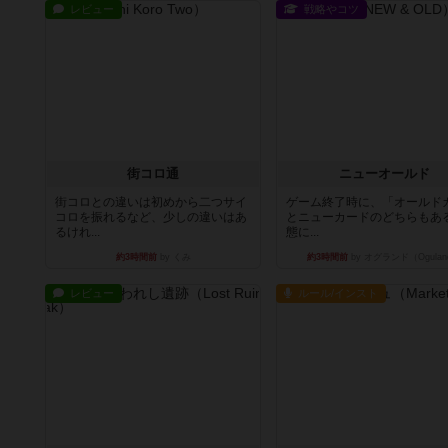
レビュー
戦略やコツ
街コロ通
ニューオールド
街コロとの違いは初めから二つサイ
ゲーム終了時に、「オールド
コロを振れるなど、少しの違いはあ
とニューカードのどちらもある
るけれ...
態に...
約3時間前
by くみ
約3時間前
by オグランド（Ogulan
レビュー
ルール/インスト