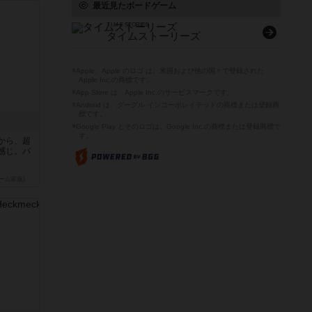
最近見たボードゲーム
T.I.M.E STORIES
タイムストーリーズ
※Apple、Apple のロゴ は、米国および他の国々で登録された
Apple Inc.の商標です。
※App Store は、Apple Inc.のサービスマークです。
※Android は、グーグル インコーポレイテッドの商標または登録商
標です。
※Google Play とそのロゴは、Google Inc.の商標または登録商標で
す。
から、超
感じ。パ
ーム家族)