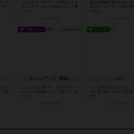
インカ
こんにちは、杉です。今回はレジス
沢山の動物に囲まれながら
いきた
タンスアヴァロンの戦略について書
高のゲームです！！何が良
いてい...
かれる...
2年以上前
の投稿
2年以上前
の投稿
戦略やコツ
レビュー
キャメルアップ（新版）
ニムト
ニムト
こんにちは、杉です。今回はキャメ
ウシは何も悪くないのに、
いと思
ルアップの戦略について書いていき
元に来てほしくない不思議
たいと...
です...
2年以上前
の投稿
2年以上前
の投稿