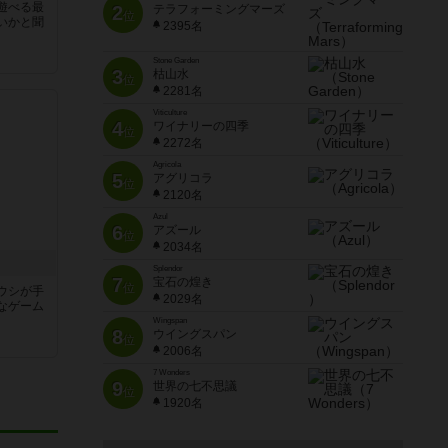
遊べる最
2
テラフォーミングマーズ
位
いかと聞
2395名
Stone Garden
3
枯山水
位
2281名
Viticulture
4
ワイナリーの四季
位
2272名
Agricola
5
アグリコラ
位
2120名
Azul
6
アズール
位
2034名
Splendor
7
宝石の煌き
位
ウシが手
2029名
なゲーム
Wingspan
8
ウイングスパン
位
2006名
7 Wonders
9
世界の七不思議
位
1920名