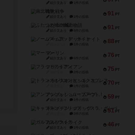
PT
紹介文あり
1件の投稿
南北戦争
91
PT
紹介文あり
1件の投稿
ふたつの城の物語
91
PT
紹介文あり
6件の投稿
ノームズ・アット・ナイト
88
PT
紹介文なし
1件の投稿
マーリン
76
PT
紹介文あり
6件の投稿
フラットアイアン
75
PT
紹介文なし
2件の投稿
トランスオリエント・エクスプレス
70
PT
紹介文なし
1件の投稿
アンブッシュ！：ムーブアウト！
59
PT
紹介文あり
1件の投稿
キャプテン・フリップ：イスラ・ボンバ
51
PT
紹介文なし
2件の投稿
ガルフストライク
46
PT
紹介文あり
1件の投稿