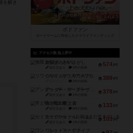
謎を解き
ボドファン
ボードゲームに特化したクラウドファンディング
アクセス数 急上昇中
無限まちがいさがし
574
PT
紹介文あり
2件の投稿
リワイルド：サウスアメリカ
389
PT
紹介文なし
2件の投稿
アンダー・ザ・テーブラー
378
PT
紹介文あり
1件の投稿
宵と暁の呪文書
133
PT
紹介文あり
8件の投稿
セミファイナル ～お前はまだ生きている～
103
PT
紹介文あり
1件の投稿
ワン・トゥ・ファイブ
97