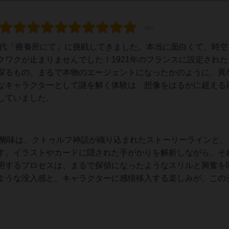
ズの初代「療養所にて」に挑戦してきました。本当に面白くて、時
ワクが止まりませんでした！1921年のフランスに設定された
探るもの。まるで本物のエージェントになったかのように、異
なキャラクターとして謎を解く体験は、想像をはるかに超える
していました。
醍醐味は、クトゥルフ神話が織り込まれたストーリーラインと、
す。イラストやカードに隠された手がかりを解析しながら、そ
用するプロセスは、まるで探偵になったようなスリルと興奮を
ような没入感と、キャラクターに感情移入する楽しみが、この