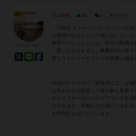
仙人
502名
2名
0
約2年前
『T.I.M.E ストーリーズ』シリー
た冒険の始まりという感じがして、ワク
養所でのミッションは、時空の断層を
ChezLien 半蔵門
「器」になりすまし、療養所内の様々
密なストーリーテリングが見事に融合
シェアする
今回のストーリー「療養所にて」 の
な手がかりを駆使して謎を解く要素で
キャラクターのバックグラウンドを活
てくれます。実際にその場にいるかの
を特別なものにしています。