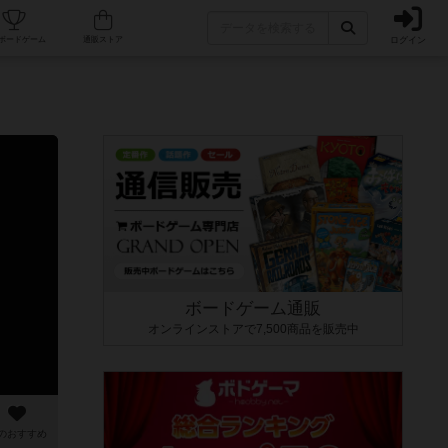
ログイン
カフェ/店舗
人気ボードゲーム
通販ストア
ボードゲーム通販
オンラインストアで7,500商品を販売中
のおすすめ