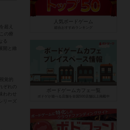
人気ボードゲーム
空を超え
総合おすすめランキング
この療
なる
展開と緻
視覚的
れぞれの
ボードゲームカフェ一覧
味わわせ
ボドゲが遊べる店舗を全国500店舗以上掲載中
シリーズ