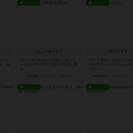
レビュー
レビュー
ニューオールド
デクリプト
カード
ボードゲームを1,000個以上持って
プレイ感がしっかりしてる
」 状
いるユーザー視点で良かった点と悪
ボードゲームやったなって
か...
ーティ...
d）
約3時間前
by オグランド（Oguland）
約5時間前
by ヒロ(新！ボードゲ
レビュー
レビュー