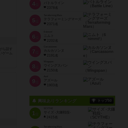
4
バトルライン
位
2378名
Terraforming Mars
5
テラフォーミングマーズ
位
2371名
6 nimmt!
6
ニムト
位
2202名
Carcassonne
がら話す
7
カルカソンヌ
位
いゲーム
2191名
Wingspan
8
ウイングスパン
位
2150名
Azul
9
アズール
位
1903名
興味ありランキング
トップ50
SCYTHE
1
サイズ -大鎌戦役-
位
2415名
Terraforming Mars