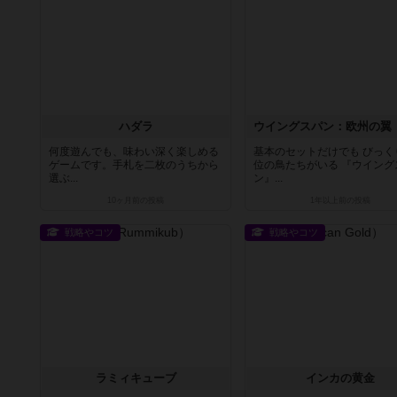
ハダラ
何度遊んでも、味わい深く楽しめる
基本のセットだけでも びっく
ゲームです。手札を二枚のうちから
位の鳥たちがいる 『ウイング
選ぶ...
ン』...
10ヶ月前
の投稿
1年以上前
の投稿
戦略やコツ
戦略やコツ
ラミィキューブ
インカの黄金