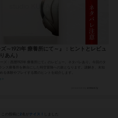
この投稿に
2
名が
ナイス！
しました