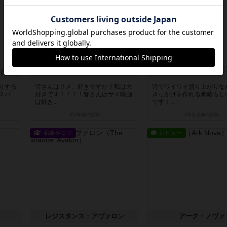
ウイングスパン：欧州の翼（拡張）
シャークインパクト
ジャスト・ワン
りする
皆さんはサメ、好きですか？私は大
皆でワイワイ盛り上がりな
スパ
好きです！！！！皆さんはサメ映画
きっかけを作れる素晴らし
は好き...
です！...
約2年前
の投稿
2年以上前
の投稿
戦略やコツ
レビュー
レジスタンス：アヴァロン
アーク・ノヴァ