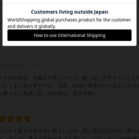
非公開に設定されたユーザー
サークルの作品。小箱正方形シリーズ。卵（白いガチャポン）の
）にうまく落とすゲーム。当然、白身に黄身がのらなかったら
乗ってた黄身に近い方が得点。高さが高い...
とにかく落下させる狙い目というか、思い通りに行かない所も
ェンガなどに通ずる部分があって楽しい。プラスチックの白身