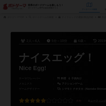
世界のボードゲームを楽しもう！
ボードゲーム専門の総合情報サイト
データベース
検
ボドゲーマTOP
ボードゲームの検索
ナイスエッグの通販/商品詳細
作
2人～6人
5分～10分
6歳～
201
ナイスエッグ！
Nice Egg!
テーマ/フレーバー
：
料理
子供向け
メカニクス
：
アクションゲーム
ゲームデザイナー
：
シマモト ナオタカ（Naotaka Shima
レーティング