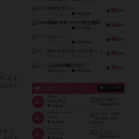
ギャンブラー
58
PT
紹介文なし
2件の投稿
Bitter End ブタペスト救出作戦
52
PT
紹介文なし
1件の投稿
ラピード
46
PT
紹介文なし
1件の投稿
ザ・フラッフィー・ライト
44
PT
紹介文なし
0件の投稿
ふたつの城の物語
39
PT
紹介文あり
6件の投稿
中にある
得点がも
お気に入りランキング
トップ50
Splendor
1
宝石の煌き
位
4040名
Die Siedler von Catan
2
カタン
位
3616名
Dominion
ありつ
3
ドミニオン
位
、その上
2528名