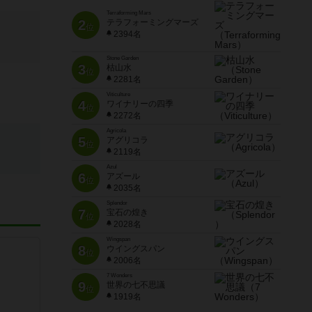
Terraforming Mars
2
テラフォーミングマーズ
位
2394名
Stone Garden
3
枯山水
位
2281名
Viticulture
4
ワイナリーの四季
位
2272名
Agricola
5
アグリコラ
位
2119名
Azul
6
アズール
位
2035名
Splendor
7
宝石の煌き
位
2028名
Wingspan
8
ウイングスパン
位
2006名
7 Wonders
9
世界の七不思議
位
1919名