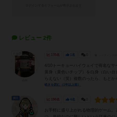
ログインするとフォームが表示されます
レビュー 2件
たまご
135名
1名
0
レーティングが
4/10トーキョーハイウェイで有名な
黄身（黄色いチップ）を白身（白い台
らえない（笑）複数のったら、もとから
白州
続きを読む（1年以上前）
国王
190名
4名
0
お手軽に盛り上がれる物理的ゲーム。
つ、単純なのに難しいという従来のジ