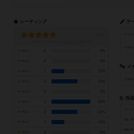
レーティング
テ
ゲームの
レーティングを行うには
ログイン
が必要です
その他の
0
0%
10点の人
0
0%
9点の人
メ
1
11%
8点の人
その他の
2
22%
7点の人
0
0%
6点の人
作
3
33%
5点の人
タイトル
2
22%
4点の人
原題・英
1
11%
3点の人
参加人数
0
0%
2点の人