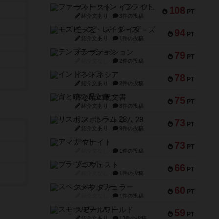
ファースト・イン・フライト
108
PT
紹介文あり
3件の投稿
モズビ－ズ・レイダ－ズ
94
PT
紹介文あり
1件の投稿
テンプテーション
79
PT
紹介文なし
2件の投稿
インドネシア
78
PT
紹介文あり
2件の投稿
宵と暁の呪文書
75
PT
紹介文あり
8件の投稿
リスボン・トラム 28
73
PT
紹介文あり
9件の投稿
アマナイト
73
PT
紹介文なし
1件の投稿
ブラヴェスト
66
PT
紹介文なし
1件の投稿
スペクタキュラー
60
PT
紹介文なし
1件の投稿
スモールワールド
59
PT
紹介文あり
13件の投稿