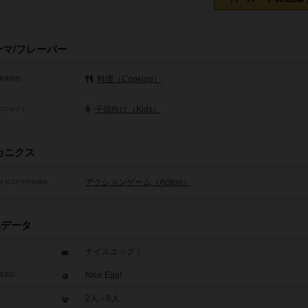
ーマ/フレーバー
料理（Cooking）
基本目的
子供向け（Kids）
コンセプト
カニクス
アクションゲーム（Action）
メカニクスや仕組み
品データ
ナイスエッグ！
Nice Egg!
題表記
2人～6人