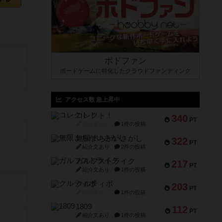
ボドファン
ボードゲームに特化したクラウドファンディング
アクセス数 急上昇中
コレクト！
340
PT
紹介文なし
1件の投稿
無限まちがいさがし
322
PT
紹介文あり
2件の投稿
ガルフストライク
217
PT
紹介文あり
1件の投稿
クルティボ
203
PT
紹介文なし
1件の投稿
1809
112
PT
紹介文あり
1件の投稿