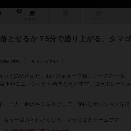
16
ュー
店舗/
カフェ
リプレイ
日記
戦略
・コツ
ルール
落とせるか？5分で盛り上がる、タマ
019秋（東京）
＃ボドゲフリペ
ッと詰め込んだ、ittenのキューブ箱シリーズ第一弾。
さんの「目玉焼ユニオン」から着想をえた本作。コラボレーシ
ド、一人一個のキミを落として、優位なポジションを狙
。もう一回落としたくなる、クセになるゲームです。
上記文章の執筆にご協力くださった方