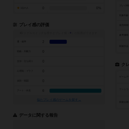
プレイ時
0
0%
1点の人
対象年齢
プレイ感の評価
発売時期
トグルスイッチを押すとプレイ感（
※
）の投票ができます
参考価格
2
運・確率
関連作品
0
戦略・判断力
0
交渉・立ち回り
ク
0
心理戦・ブラフ
ゲームデ
0
攻防・戦闘
アートワ
6
アート・外見
似たプレイ感のゲームを探す→
関連企業
データに関する報告