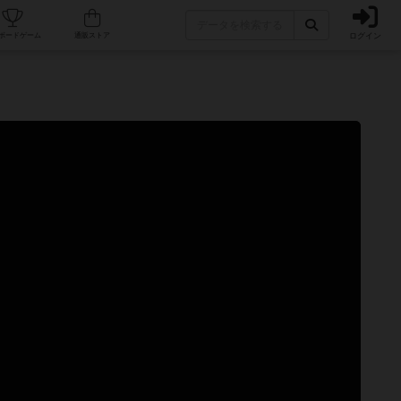
ログイン
カフェ/店舗
人気ボードゲーム
通販ストア