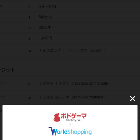
5分～10分
間
6歳から
2019年～
1,430円
ナイスエッグ！ デラックス（2026年）
レジット
シマモト ナオタカ（Naotaka Shimamoto）
ザイン
トミオカ ヨシアキ（Tomioka Yoshiaki）
ーク
イッテン（itten）
/団体