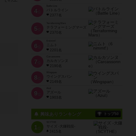
Battle Line
4
バトルライン
位
2377名
Terraforming Mars
5
テラフォーミングマーズ
位
2370名
6 nimmt!
6
ニムト
位
2201名
Carcassonne
7
カルカソンヌ
位
2190名
Wingspan
8
ウイングスパン
位
2149名
Azul
9
アズール
位
1903名
興味ありランキング
トップ50
SCYTHE
1
サイズ -大鎌戦役-
位
2415名