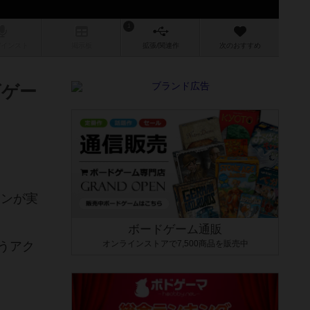
1
/インスト
掲示板
拡張/関連
作
次のおすすめ
ゴゲー
ョンが実
ボードゲーム通販
オンラインストアで7,500商品を販売中
うアク