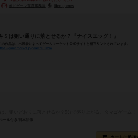
ボドゲーマ運営事務局
itten-games
キミは狙い通りに落とせるか？『ナイスエッグ！』
この作品は、出展者によってゲームマーケット公式サイトと相互リンクされています。
ttps://gamemarket.jp/game/162894
は、狙いどおりに落とせるか？5分で盛り上がる、タマゴゲーム！
ルール付き/日本語版
カートに追加