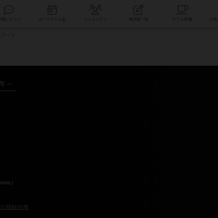
索
新着レビュー
ボードゲーム会
コミュニティ
掲示板一覧
品データ
9年～
moto）
の登録/分布