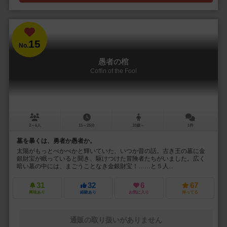
15
No.
愚者の棺
Coffin of the Fool
2～6人
15～25分
10歳～
1件
墓を暴くは、勇者か愚者か。
太陽がもっとぺかぺかと輝いていた、いつか昔の話。古き王の墓に金
銀財宝が眠っていると聞き、駆けつけた冒険者たちがいました。広く
暗い墓の中には、まごうことなき金銀財宝！……と５人...
31
32
6
67
興味あり
経験あり
お気に入り
持ってる
通販の取り扱いがありません