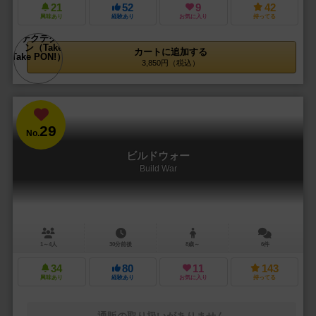
21
52
9
42
興味あり
経験あり
お気に入り
持ってる
カートに追加する
3,850円（税込）
29
No.
ビルドウォー
Build War
1～4人
30分前後
8歳～
6件
34
80
11
143
興味あり
経験あり
お気に入り
持ってる
通販の取り扱いがありません