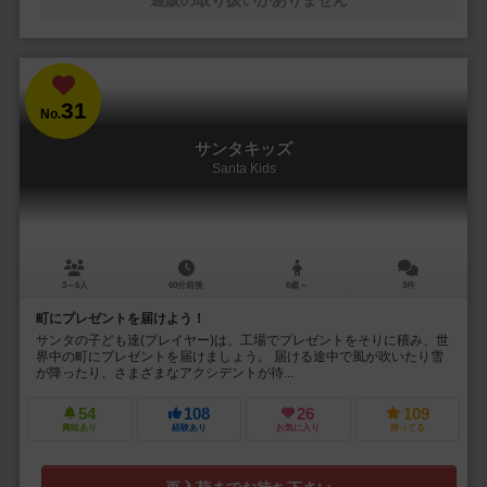
通販の取り扱いがありません
31
No.
サンタキッズ
Santa Kids
3～6人
60分前後
8歳～
3件
町にプレゼントを届けよう！
サンタの子ども達(プレイヤー)は、工場でプレゼントをそりに積み、世
界中の町にプレゼントを届けましょう。 届ける途中で風が吹いたり雪
が降ったり、さまざまなアクシデントが待...
54
108
26
109
興味あり
経験あり
お気に入り
持ってる