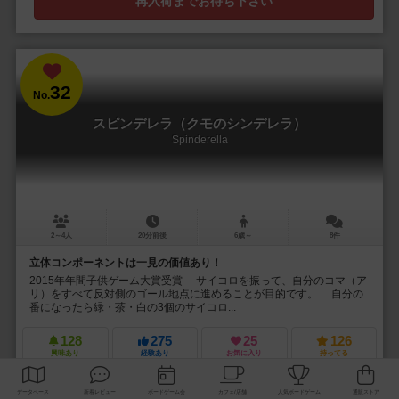
再入荷までお待ち下さい
32
No.
スピンデレラ（クモのシンデレラ）
Spinderella
2～4人
20分前後
6歳～
8件
立体コンポーネントは一見の価値あり！
2015年年間子供ゲーム大賞受賞 サイコロを振って、自分のコマ（ア
リ）をすべて反対側のゴール地点に進めることが目的です。 自分の
番になったら緑・茶・白の3個のサイコロ...
128
275
25
126
興味あり
経験あり
お気に入り
持ってる