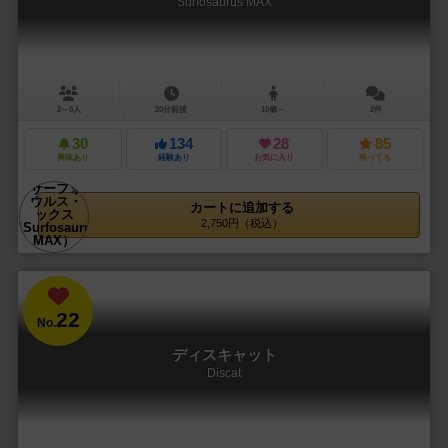
Surfosaurus MAX
2～6人
20分前後
10歳～
2件
30
134
28
85
興味あり
経験あり
お気に入り
持ってる
カートに追加する
2,750円（税込）
22
No.
ディスキャット
Discat