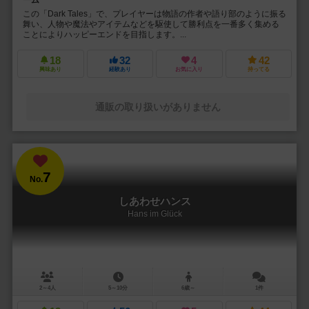
この「Dark Tales」で、プレイヤーは物語の作者や語り部のように振る
舞い、人物や魔法やアイテムなどを駆使して勝利点を一番多く集める
ことによりハッピーエンドを目指します。...
18
32
4
42
興味あり
経験あり
お気に入り
持ってる
通販の取り扱いがありません
7
No.
しあわせハンス
Hans im Glück
2～4人
5～10分
6歳～
1件