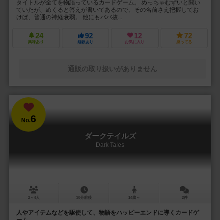
タイトルが全てを物語っているカードゲーム。 めっちゃむずいと聞い
ていたが、めくると答えが書いてあるので、その名前さえ把握してお
けば、普通の神経衰弱。 他にもババ抜...
24
92
12
72
興味あり
経験あり
お気に入り
持ってる
通販の取り扱いがありません
6
No.
ダークテイルズ
Dark Tales
2～4人
30分前後
14歳～
2件
人やアイテムなどを駆使して、物語をハッピーエンドに導くカードゲ
ーム