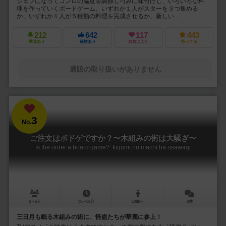
シェフになってコンロの温度を調節し巧みに味付けし、いろいろな料
理を作っていくボードゲーム。いずれか１人がスターを３つ集める
か、いずれか１人が５種類の料理を完成させるか、新しい...
212
642
117
443
興味あり
経験あり
お気に入り
持ってる
通販の取り扱いがありません
3
No.
ご注文はボドゲですか？〜木組みの街は大騒ぎ〜
Is the order a board game?: kigumi no machi ha osawagi
2～6人
30～60分
10歳～
2件
三日月も眠る木組みの街に、怪盗たちが華麗に参上！