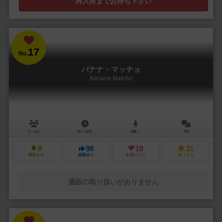
再入荷までお待ち下さい
17
No.
バナナ・マッチョ
Banana Matcho
3～6人
20～30分
6歳～
3件
9
98
18
31
興味あり
経験あり
お気に入り
持ってる
通販の取り扱いがありません