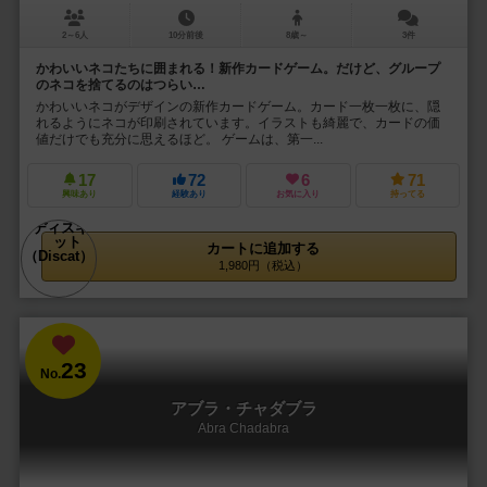
2～6人
10分前後
8歳～
3件
かわいいネコたちに囲まれる！新作カードゲーム。だけど、グループ
のネコを捨てるのはつらい…
かわいいネコがデザインの新作カードゲーム。カード一枚一枚に、隠
れるようにネコが印刷されています。イラストも綺麗で、カードの価
値だけでも充分に思えるほど。 ゲームは、第一...
17
72
6
71
興味あり
経験あり
お気に入り
持ってる
カートに追加する
1,980円（税込）
23
No.
アブラ・チャダブラ
Abra Chadabra