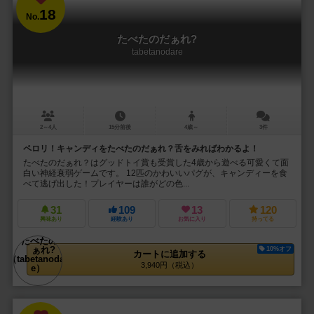
18
No.
たべたのだぁれ?
tabetanodare
2～4人
15分前後
4歳～
3件
ペロリ！キャンディをたべたのだぁれ？舌をみればわかるよ！
たべたのだぁれ？はグッドトイ賞も受賞した4歳から遊べる可愛くて面
白い神経衰弱ゲームです。 12匹のかわいいパグが、キャンディーを食
べて逃げ出した！プレイヤーは誰がどの色...
31
109
13
120
興味あり
経験あり
お気に入り
持ってる
10%オフ
カートに追加する
3,940円（税込）