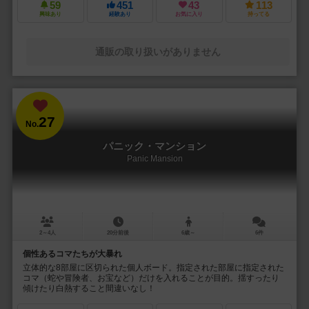
59
451
43
113
興味あり
経験あり
お気に入り
持ってる
通販の取り扱いがありません
27
No.
パニック・マンション
Panic Mansion
2～4人
20分前後
6歳～
6件
個性あるコマたちが大暴れ
立体的な8部屋に区切られた個人ボード。指定された部屋に指定された
コマ（蛇や冒険者、お宝など）だけを入れることが目的。揺すったり
傾けたり白熱すること間違いなし！