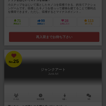
小人チップをはじいて落としたキノコを収穫できる、的当てアクショ
ンゲームです。収穫したキノコを使っって建物を建てることで勝利点
を獲得できます。ただし、収穫するとマイナスポイント...
71
99
28
113
興味あり
経験あり
お気に入り
持ってる
再入荷までお待ち下さい
25
No.
ジャンクアート
Junk Art
2～6人
30分前後
8歳～
9件