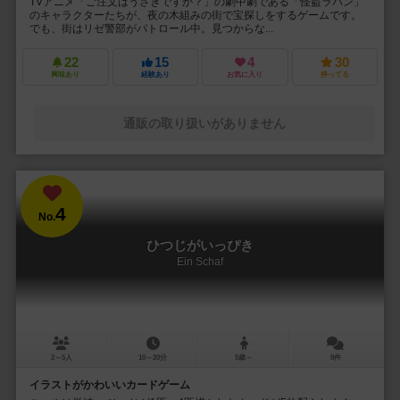
TVアニメ「ご注文はうさぎですか？」の劇中劇である「怪盗ラパン」
のキャラクターたちが、夜の木組みの街で宝探しをするゲームです。
でも、街はリゼ警部がパトロール中。見つからな...
22
15
4
30
興味あり
経験あり
お気に入り
持ってる
通販の取り扱いがありません
4
No.
ひつじがいっぴき
Ein Schaf
2～5人
10～20分
5歳～
8件
イラストがかわいいカードゲーム