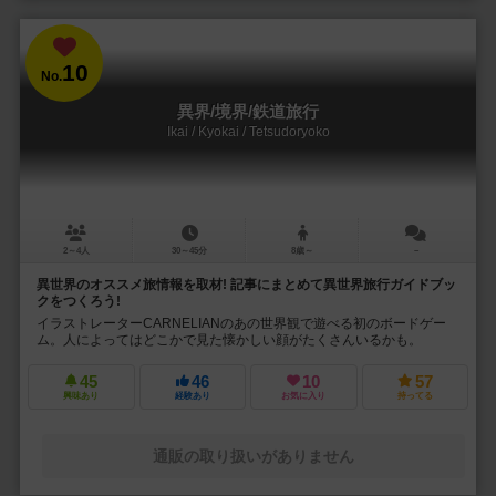
10
No.
異界/境界/鉄道旅行
Ikai / Kyokai / Tetsudoryoko
2～4人
30～45分
8歳～
－
異世界のオススメ旅情報を取材! 記事にまとめて異世界旅行ガイドブッ
クをつくろう!
イラストレーターCARNELIANのあの世界観で遊べる初のボードゲー
ム。人によってはどこかで見た懐かしい顔がたくさんいるかも。
45
46
10
57
興味あり
経験あり
お気に入り
持ってる
通販の取り扱いがありません