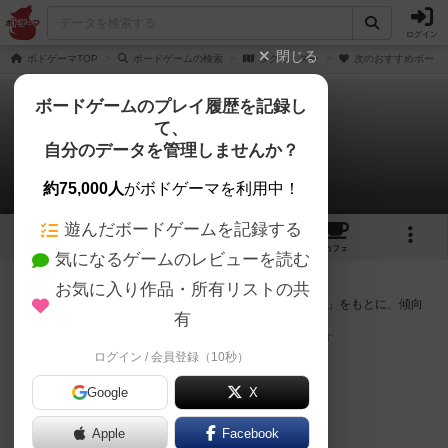
ログイン
閉じる
ボドゲーマTOP
ボードゲームの検索
タクミ・ズー
次のおすすめボード
ボードゲームのプレイ履歴を記録し
て、
タクミ・ズー
自分のデータを管理しませんか？
次のおすすめボードゲーム
約75,000人
がボドゲーマを利用中！
遊んだボードゲームを記録する
4
11
13
トップ
画像
動画
レビュー
カフェ
気になるゲームのレビューを読む
『タクミ・ズー』が好きな方へのおすすめ
お気に入り作品・所有リストの共
このゲームのトップページで投票された「プレイ感の評価」をもとに、傾向
有
が近いボードゲームをランキング形式で紹介します。
※リストには一定の投票数がある作品のみを表示しています
ログイン / 会員登録（10秒）
Google
X
Apple
Facebook