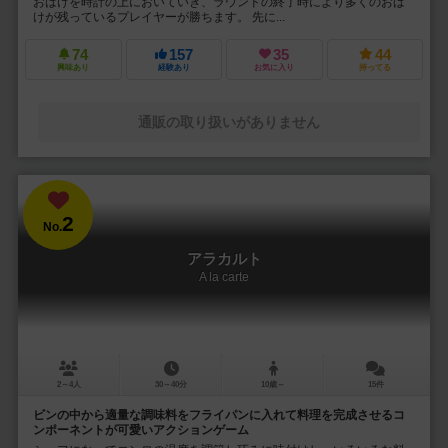
おばけを時計の上においていき、ラウンドの終了時により多くのおば
けが残っているプレイヤーが勝ちます。 先に...
74
157
35
44
興味あり
経験あり
お気に入り
持ってる
通販の取り扱いがありません
2
No.
アラカルト
A la carte
2～4人
30～40分
10歳～
15件
ビンの中から適量な調味料をフライパンに入れて料理を完成させるコ
ンポーネントが可愛いアクションゲーム