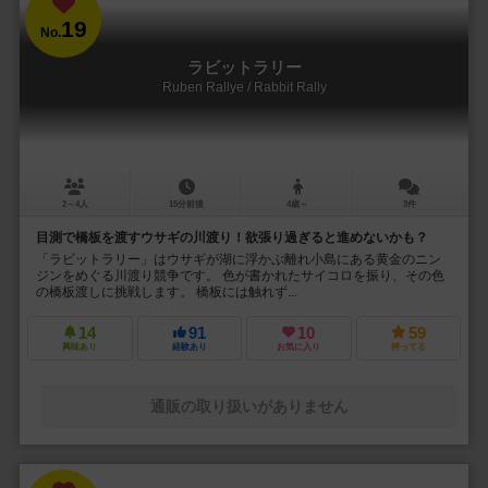
19
No.
ラビットラリー
Ruben Rallye / Rabbit Rally
2～4人
15分前後
4歳～
3件
目測で橋板を渡すウサギの川渡り！欲張り過ぎると進めないかも？
「ラビットラリー」はウサギが湖に浮かぶ離れ小島にある黄金のニン
ジンをめぐる川渡り競争です。 色が書かれたサイコロを振り、その色
の橋板渡しに挑戦します。 橋板には触れず...
14
91
10
59
興味あり
経験あり
お気に入り
持ってる
通販の取り扱いがありません