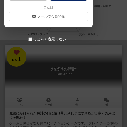
または
メールで会員登録
しばらく表示しない
1
No.
おばけの時計
Geisteruhr
2～4人
5～15分
5歳～
4件
魔法にかけられた時計の針に振り落とされずにできるだけ多くのおば
けを残せ！
ゲーム自体はかなり簡単なアクションゲームです。 プレイヤーは7体の