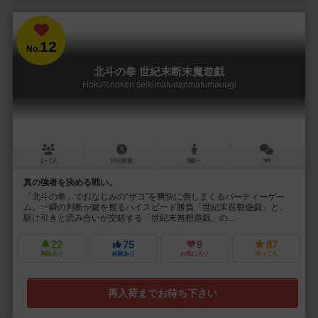
12
No.
北斗の拳 世紀末断末魔遊戯
Hokutonoken seikimatudanmatumauugi
2～7人
10分前後
8歳～
3件
真の強者を決める戦い。
「北斗の拳」でおなじみの“ザコ”を爽快に倒しまくるパーティーゲー
ム。一瞬の判断が鍵を握るハイスピード勝負「世紀末百裂遊戯」と、
駆け引きと読み合いが交錯する「世紀末無想遊戯」の...
22
75
9
87
興味あり
経験あり
お気に入り
持ってる
再入荷までお待ち下さい