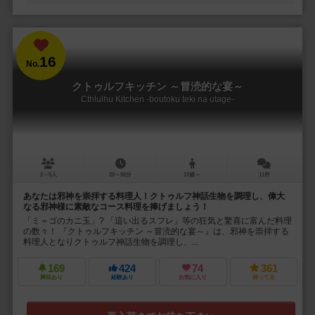
16
No.
クトゥルフキッチン ～冒涜的な宴～
Cthlulhu Kitchen -boutoku teki na utage-
2～5人
20～50分
10歳～
11件
あなたは邪神を崇拝する料理人！クトゥルフ神話生物を調理し、偉大
なる邪神様に素敵なコース料理を捧げましょう！
「ミ＝ゴのカニ玉」? 「這い出るスフレ」等の狂気と驚喜に富んだ料理
の数々！ 『クトゥルフキッチン ～冒涜的な宴～』は、邪神を崇拝する
料理人となりクトゥルフ神話生物を調理し、...
169
424
74
361
興味あり
経験あり
お気に入り
持ってる