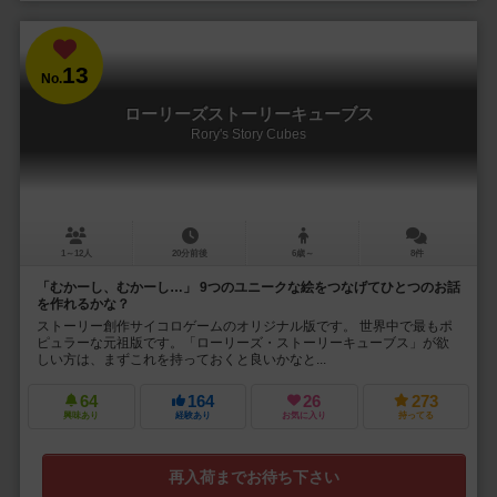
13
No.
ローリーズストーリーキューブス
Rory's Story Cubes
1～12人
20分前後
6歳～
8件
「むかーし、むかーし…」 9つのユニークな絵をつなげてひとつのお話
を作れるかな？
ストーリー創作サイコロゲームのオリジナル版です。 世界中で最もポ
ピュラーな元祖版です。「ローリーズ・ストーリーキューブス」が欲
しい方は、まずこれを持っておくと良いかなと...
64
164
26
273
興味あり
経験あり
お気に入り
持ってる
再入荷までお待ち下さい