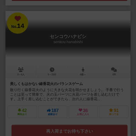
14
No.
センコウハナビシ
senkou hanabishi
2～6人
5～15分
6歳～
2件
美しくもはかない線香花火のバランスゲーム
散り行く線香花火のように大きな火花を咲かせましょう。 手番で行う
ことは至って簡単で、火の玉パーツに火花パーツを差し込むだけで
す。上手く差し込むことができたら、次の人に線香花...
42
187
36
91
興味あり
経験あり
お気に入り
持ってる
再入荷までお待ち下さい