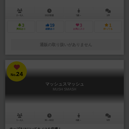
2～5人
15分前後
7歳～
1件
3
19
3
1
興味あり
経験あり
お気に入り
持ってる
通販の取り扱いがありません
24
No.
マッシュスマッシュ
MUSH SMASH
1～4人
30～60分
8歳～
5件
チップをはじいてキノコを収穫！