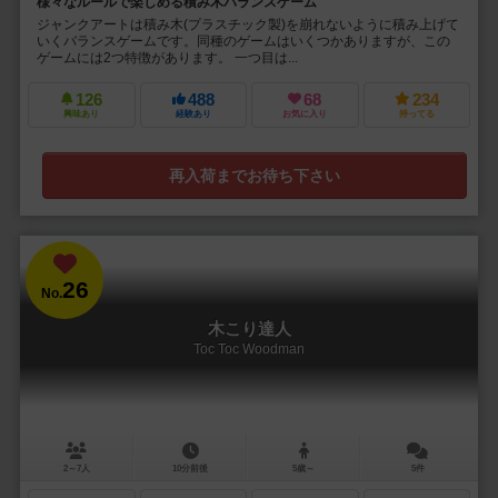
様々なルールで楽しめる積み木バランスゲーム
ジャンクアートは積み木(プラスチック製)を崩れないように積み上げて
いくバランスゲームです。同種のゲームはいくつかありますが、この
ゲームには2つ特徴があります。 一つ目は...
126
488
68
234
興味あり
経験あり
お気に入り
持ってる
再入荷までお待ち下さい
26
No.
木こり達人
Toc Toc Woodman
2～7人
10分前後
5歳～
5件