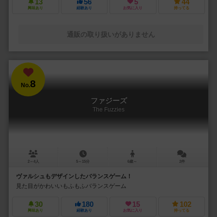
13
56
5
44
興味あり
経験あり
お気に入り
持ってる
通販の取り扱いがありません
8
No.
ファジーズ
The Fuzzies
2～4人
5～15分
6歳～
2件
ヴァルシュもデザインしたバランスゲーム！
見た目がかわいいもふもふバランスゲーム
30
180
15
102
興味あり
経験あり
お気に入り
持ってる