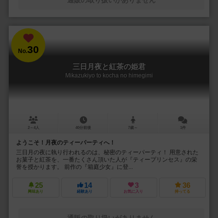
30
No.
三日月夜と紅茶の姫君
Mikazukiyo to kocha no himegimi
2～4人
40分前後
7歳～
1件
ようこそ！月夜のティーパーティへ！
三日月の夜に執り行われるのは、秘密のティーパーティ！ 用意された
お菓子と紅茶を、一番たくさん頂いた人が『ティープリンセス』の栄
誉を授かります。 前作の『箱庭少女』に登...
25
14
3
36
興味あり
経験あり
お気に入り
持ってる