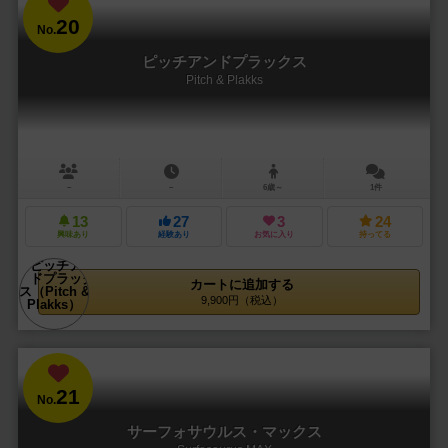
20
No.
ピッチアンドプラックス
Pitch & Plakks
－
－
6歳～
1件
13
27
3
24
興味あり
経験あり
お気に入り
持ってる
カートに追加する
9,900円（税込）
21
No.
サーフォサウルス・マックス