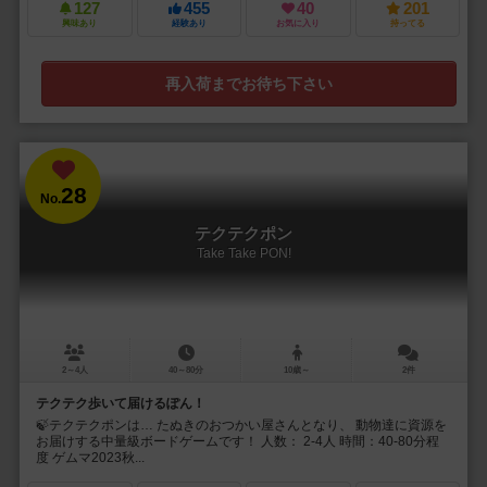
127
455
40
201
興味あり
経験あり
お気に入り
持ってる
再入荷までお待ち下さい
28
No.
テクテクポン
Take Take PON!
2～4人
40～80分
10歳～
2件
テクテク歩いて届けるぽん！
🍃テクテクポンは… たぬきのおつかい屋さんとなり、 動物達に資源を
お届けする中量級ボードゲームです！ 人数： 2-4人 時間：40-80分程
度 ゲムマ2023秋...