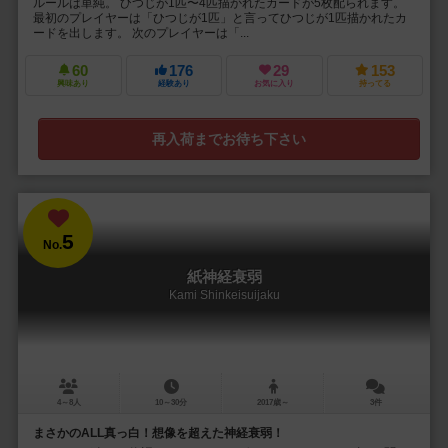
ルールは単純。 ひつじが1匹〜4匹描かれたカードが5枚配られます。
最初のプレイヤーは「ひつじが1匹」と言ってひつじが1匹描かれたカ
ードを出します。 次のプレイヤーは「...
60
176
29
153
興味あり
経験あり
お気に入り
持ってる
再入荷までお待ち下さい
5
No.
紙神経衰弱
Kami Shinkeisuijaku
4～8人
10～30分
2017歳～
3件
まさかのALL真っ白！想像を超えた神経衰弱！