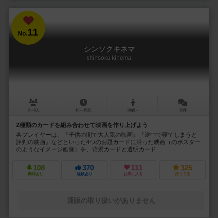
11
No.
シンソクキネマ
shinsoku kinema
2～6人
10～15分
10歳～
12件
2種類のカードを組み合わせて映画を作り上げよう
各プレイヤーは、『子供の間で大人気の映画』『途中で寝てしまうと
評判の映画』などといった4つのお題カードに沿った映画（のポスター
のようなイメージ画像）を、背景カードと透明カード...
108
370
111
325
興味あり
経験あり
お気に入り
持ってる
通販の取り扱いがありません