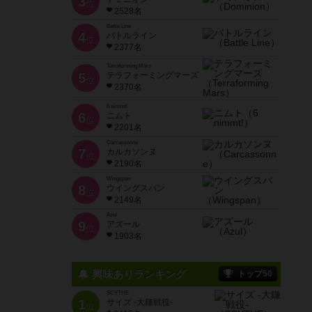
3
位
2528名
Battle Line
4
バトルライン
位
2377名
Terraforming Mars
5
テラフォーミングマーズ
位
2370名
6 nimmt!
6
ニムト
位
2201名
Carcassonne
7
カルカソンヌ
位
2190名
Wingspan
8
ウイングスパン
位
2149名
Azul
9
アズール
位
1903名
興味ありランキング
トップ50
SCYTHE
1
サイズ -大鎌戦役-
位