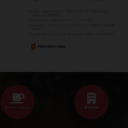
※Apple、Apple のロゴ は、米国および他の国々で登録された
Apple Inc.の商標です。
※App Store は、Apple Inc.のサービスマークです。
※Android は、グーグル インコーポレイテッドの商標または登録商
標です。
※Google Play とそのロゴは、Google Inc.の商標または登録商標で
す。
ボードゲームカフェ
運営者情報