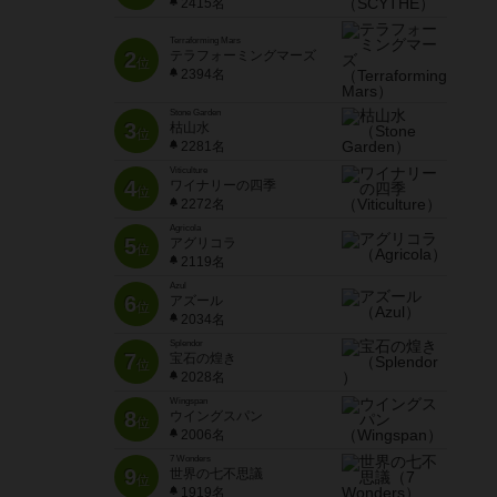
2415名
Terraforming Mars
2
テラフォーミングマーズ
位
2394名
Stone Garden
3
枯山水
位
2281名
Viticulture
4
ワイナリーの四季
位
2272名
Agricola
5
アグリコラ
位
2119名
Azul
6
アズール
位
2034名
Splendor
7
宝石の煌き
位
2028名
Wingspan
8
ウイングスパン
位
2006名
7 Wonders
9
世界の七不思議
位
1919名