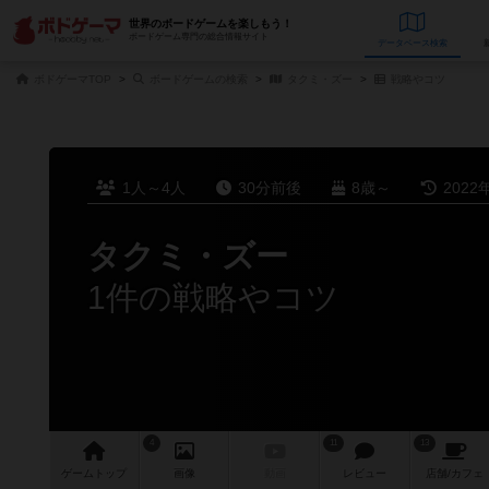
世界のボードゲームを楽しもう！
ボードゲーム専門の総合情報サイト
データベース
検
ボドゲーマTOP
ボードゲームの検索
タクミ・ズー
戦略やコツ
1人～4人
30分前後
8歳～
2022
タクミ・ズー
1件の戦略やコツ
4
11
13
ゲーム
トップ
画像
動画
レビュー
店舗/
カフェ