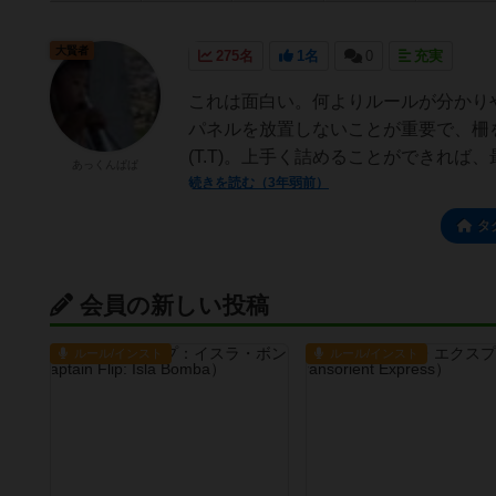
大賢者
275名
1名
0
充実
これは面白い。何よりルールが分かり
パネルを放置しないことが重要で、柵
(T.T)。上手く詰めることができれば、
あっくんぱぱ
続きを読む（3年弱前）
タ
会員の新しい投稿
ルール/インスト
ルール/インスト