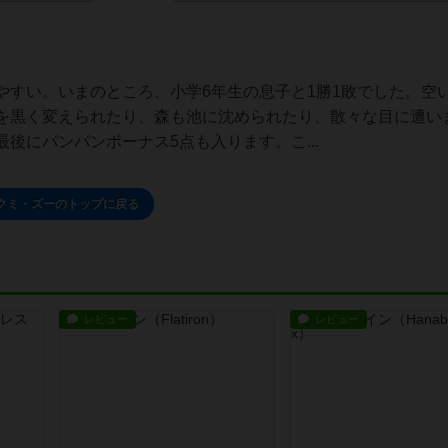
やすい。いまのところ、小学6年生の息子と1勝1敗でした。空
を黒く変えられたり、森も池に沈められたり、散々な目に遭い
最後にパンパンボーナス5点も入ります。こ...
クミ・ズーのトップに戻る
レビュー
レビュー