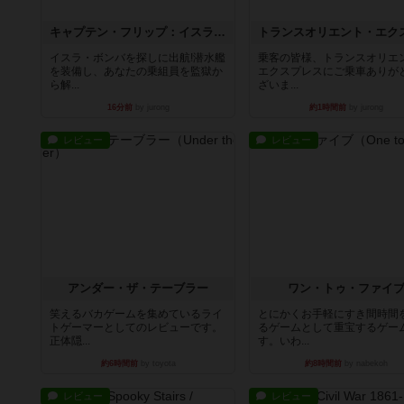
キャプテン・フリップ：イスラ・ボンバ
イスラ・ボンバを探しに出航!潜水艦
乗客の皆様、トランスオリエ
を装備し、あなたの乗組員を監獄か
エクスプレスにご乗車ありが
ら解...
ざいま...
16分前
by jurong
約1時間前
by jurong
レビュー
レビュー
アンダー・ザ・テーブラー
ワン・トゥ・ファイ
笑えるバカゲームを集めているライ
とにかくお手軽にすき間時間
トゲーマーとしてのレビューです。
るゲームとして重宝するゲー
正体隠...
す。いわ...
約6時間前
by toyota
約8時間前
by nabekoh
レビュー
レビュー