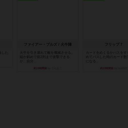
ファイアー・ブルズ / 火牛陣
フリップ７
出版した
火牛を引き連れて敵を殲滅させる。
カードをめくるかパスをす
縦か斜めで前2列まで攻撃できる
めてパスした時のカード数
が、自分...
になる...
約19時間前
by うらまこ
約19時間前
by mob567