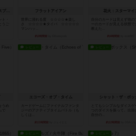
トランスオリエント・エクスプレス
フラットアイアン
花火：スターマイ
ント・
世界に浸れる度 ☆☆☆☆★楽し
自分のカードは見えず他の
とうご
さ ☆☆☆☆★タイパ ☆☆☆☆☆
ーのカードが見える状態で
マンハッ...
教えた...
約2時間前
by DKnewyork
約4時間前
by mob567
レビュー
レビュー
ブ
エコーズ・オブ・タイム
シャット・ザ・ボッ
をうめ
カードゲームにファイナルファンタ
とてもシンプルなダイスゲ
ムで
ジーのアクティブタイムバトル（も
つのダイスを振って、出目
しくは...
自分の...
約11時間前
by ジェイとと
約12時間前
by OSAっち
レビュー
レビュー