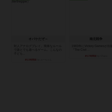
オバケだぞ～
南北戦争
対人アナログプレイ。簡単なルール
1983年にVictory Gamesが
で誰とでも遊べるゲーム。こんなの
『The Civil ...
子ども...
約17時間前
by Chaco
約13時間前
by おーちゃん