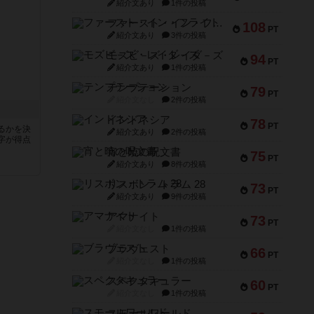
紹介文あり
1件の投稿
ファースト・イン・フライト
108
PT
紹介文あり
3件の投稿
モズビ－ズ・レイダ－ズ
94
PT
紹介文あり
1件の投稿
テンプテーション
79
PT
紹介文なし
2件の投稿
インドネシア
78
PT
るかを決
紹介文あり
2件の投稿
字が得点
宵と暁の呪文書
75
PT
紹介文あり
8件の投稿
リスボン・トラム 28
73
PT
紹介文あり
9件の投稿
アマナイト
73
PT
紹介文なし
1件の投稿
ブラヴェスト
66
PT
紹介文なし
1件の投稿
スペクタキュラー
60
PT
紹介文なし
1件の投稿
スモールワールド