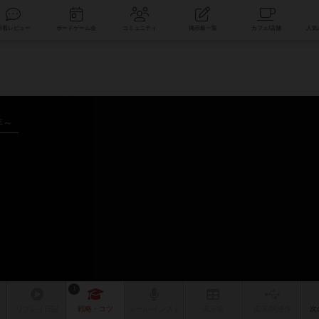
索
新着レビュー
ボードゲーム会
コミュニティ
掲示板一覧
年～
1
リプレイ
日記
戦略
・コツ
ルール
/インスト
掲示板
拡張/関連
作
次