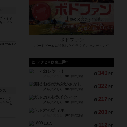
ン
プレイヤ
カードを
ボドファン
ボードゲームに特化したクラウドファンディング
アクセス数 急上昇中
コレクト！
340
PT
紹介文なし
1件の投稿
無限まちがいさがし
322
PT
紹介文あり
2件の投稿
クス
ガルフストライク
217
ーム。2
PT
紹介文あり
1件の投稿
の合計を
クルティボ
203
PT
紹介文なし
1件の投稿
1809
112
PT