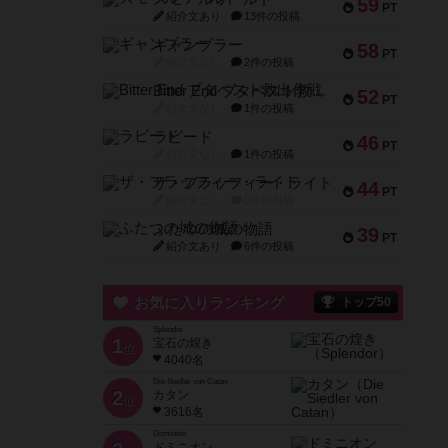
59
PT
紹介文あり
13件の投稿
ギャンブラー
58
PT
紹介文なし
2件の投稿
Bitter End ブタペスト救出作戦
52
PT
紹介文なし
1件の投稿
ラピード
46
PT
紹介文なし
1件の投稿
ザ・フラッフィー・ライト
44
PT
紹介文なし
0件の投稿
ふたつの城の物語
39
PT
紹介文あり
6件の投稿
お気に入りランキング
トップ50
Splendor
1
宝石の煌き
位
4040名
Die Siedler von Catan
2
カタン
位
3616名
Dominion
ドミニオン