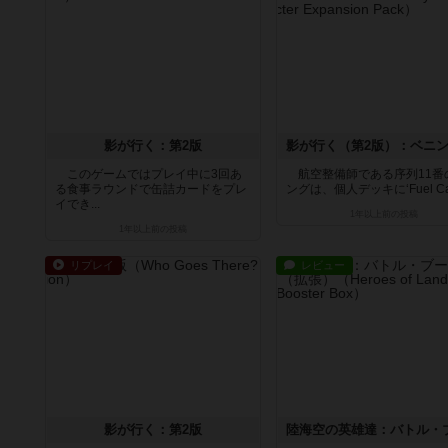
影が行く：第2版
このゲームではプレイ中に3回あ
航空整備師である序列11番
る食事ラウンドで缶詰カードをプレ
ングは、個人デッキに‘Fuel Ca.
イでき...
1年以上前
の投稿
1年以上前
の投稿
リプレイ
レビュー
影が行く：第2版