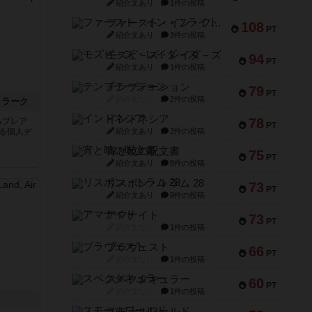
紹介文あり
1件の投稿
ファースト・イン・フライト
108
PT
紹介文あり
3件の投稿
モズビ－ズ・レイダ－ズ
94
PT
紹介文あり
1件の投稿
テンプテーション
79
PT
紹介文なし
2件の投稿
クラーク
インドネシア
78
るブレア
PT
なる個人デ
紹介文あり
2件の投稿
宵と暁の呪文書
75
PT
紹介文あり
8件の投稿
リスボン・トラム 28
73
PT
紹介文あり
9件の投稿
アマナイト
73
PT
紹介文なし
1件の投稿
ブラヴェスト
66
PT
紹介文なし
1件の投稿
スペクタキュラー
60
PT
紹介文なし
1件の投稿
スモールワールド