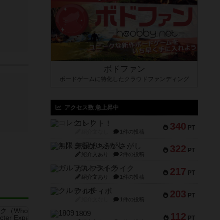
ボドファン
ボードゲームに特化したクラウドファンディング
アクセス数 急上昇中
コレクト！
340
PT
紹介文なし
1件の投稿
無限まちがいさがし
322
PT
紹介文あり
2件の投稿
ガルフストライク
217
PT
紹介文あり
1件の投稿
クルティボ
203
PT
紹介文なし
1件の投稿
1809
112
PT