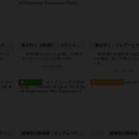
影が行く（第2版）：ベニングとバークレイ
影が行く（痔2版）：コナントとコールドウェル
影が行く：ブレアーと
のベニ
序列9番のコナントは4枚、10番の
序列5番の生物学者であ
..
コールドウェルには1枚の‘Old ...
ーの場合、各々20枚から
ッキ...
1年以上前
の投稿
1年以上前
の投稿
レビュー
ルール/インスト
陸海空の英雄達：バトル・ブースター・ボックス（拡張）
陸海空の英雄達：オッグムーアの意外な出来事（拡張）
陸海空の英雄達