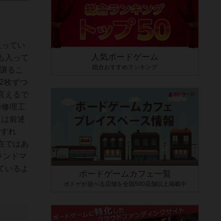
入ってい
人気ボードゲーム
枚も入って
総合おすすめランキング
譲るこ
2枚ずつ
言えるで
=修理工
には前述
費すれ
在ではあ
ランドマ
ているよ
ボードゲームカフェ一覧
ボドゲが遊べる店舗を全国500店舗以上掲載中