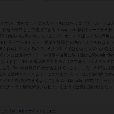
ですが、意外なことに個人デッキにはヘリコプターカードは
意の材料として使用できる‘Resource(=物資)’カードが６
ば同じ効果の出目を持っていますが、カードと違って他の隊員に
ットに入っていませんが、拡張で登場する他の７人であれば１〜
テム作成に重宝するので、６人プレイではかなり役立つ人物と
には扉やボイラーを損傷を確実に取り除ける‘Repair Kit(
価となります。序列８番は物理学者のノリスであり、個人デッキ
イスにある‘Flare(=発煙筒)’1枚が含まれています。また、3XPを消
ムの２個持ちをできるようになりますが、それほど魅力的な存
テム製作ができるようになる‘Workbench(=作業台)’と言う
でのアイテム製作が強いられているようでは既に負け戦となっ
この投稿に
0
名が
ナイス！
しました