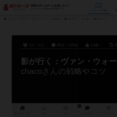
世界のボードゲームを楽しもう！
ボードゲーム専門の総合情報サイト
データベース
検
ボドゲーマTOP
ボードゲームの検索
影が行く：第2版
影が行く：ヴァ
3人～6人
90分～120分
12歳～
2
影が行く：ヴァン・ウォ
chacoさんの戦略やコツ
1
ゲーム
トップ
画像
動画
レビュー
店舗/
カフェ