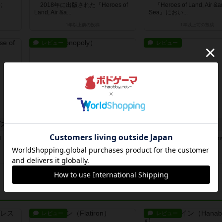
;
2018年に出版された『Heroes of
『Heroes of Land, Air &a
Land, Air &a...
Sea』におい...
1年以上前
の投稿
1年以上前
の投稿
レビュー
レビュー
ブズ
モノポリー
リスク
f
1903年にエリザベス・マギーが自
フランスのMiro Compan
費出版した『Landlord's ...
年に出版した『La Co...
1年以上前
の投稿
1年以上前
の投稿
レビュー
レビュー