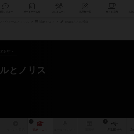
索
新着レビュー
ボードゲーム会
コミュニティ
掲示板一覧
ン・ウォールとノリス
戦略やコツ
chacoさんの投稿
018年～
ールとノリス
1
4
リプレイ
日記
戦略
・コツ
ルール
/インスト
掲示板
拡張/関連
作
次