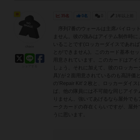
神
35名
0名
0
1年以上前
序列7番のウォールは主席パイロット
ません。彼の強みはアイテム制作時に、任
いることです(ロッカーダイスであれ
chaco
とができません)。このカード基本セ
用意されています。このカードはアイ
シェアする
しょう。それに加えて、彼のロッカーダイス
具)’が２面用意されているのも高評
の‘Repair Kit‘２枚と、ロッカーダ
ば、他の隊員には不可能な同じアイテ
りません。強いてあげるなら屋外でもアイ
ークカードの存在くらいですが、屋外
うに思います。