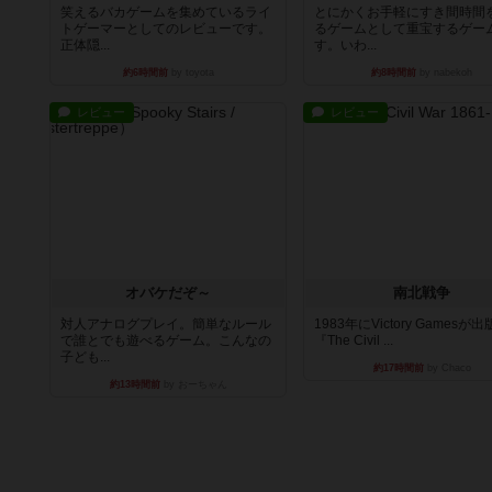
笑えるバカゲームを集めているライ
とにかくお手軽にすき間時間
トゲーマーとしてのレビューです。
るゲームとして重宝するゲー
正体隠...
す。いわ...
約6時間前
by toyota
約8時間前
by nabekoh
レビュー
レビュー
オバケだぞ～
南北戦争
対人アナログプレイ。簡単なルール
1983年にVictory Gamesが
で誰とでも遊べるゲーム。こんなの
『The Civil ...
子ども...
約17時間前
by Chaco
約13時間前
by おーちゃん