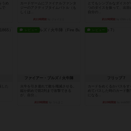
をうめ
カードゲームにファイナルファンタ
とてもシンプルなダイスゲ
ムで
ジーのアクティブタイムバトル（も
つのダイスを振って、出目
しくは...
自分の...
約11時間前
by ジェイとと
約12時間前
by OSAっち
レビュー
レビュー
ファイアー・ブルズ / 火牛陣
フリップ７
出版した
火牛を引き連れて敵を殲滅させる。
カードをめくるかパスをす
縦か斜めで前2列まで攻撃できる
めてパスした時のカード数
が、自分...
になる...
約19時間前
by うらまこ
約19時間前
by mob567