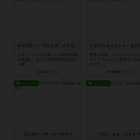
キャプテン・フリップ：イスラ・ボンバ
イスラ・ボンバを探しに出航!潜水艦
乗客の皆様、トランスオリエ
を装備し、あなたの乗組員を監獄か
エクスプレスにご乗車ありが
ら解...
ざいま...
12分前
by jurong
約1時間前
by jurong
レビュー
レビュー
アンダー・ザ・テーブラー
ワン・トゥ・ファイ