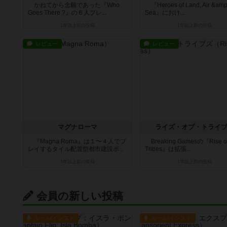
かねてから念願であった『Who
『Heroes of Land, Air &amp
Goes There ?』の６人プレ...
Sea』におけ...
1年以上前
の投稿
1年以上前
の投稿
レビュー
レビュー
マグナローマ
ライズ・オブ・トライ
『Magna Roma』は１〜４人でプ
Breaking Gamesの『Rise o
レイするタイル配置型都市建設ボ...
Tribes』は拡張...
1年以上前
の投稿
1年以上前
の投稿
会員の新しい投稿
ルール/インスト
ルール/インスト