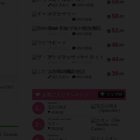
59
PT
mp;
紹介文あり
13件の投稿
ギャンブラー
58
PT
紹介文なし
2件の投稿
Bitter End ブタペスト救出作戦
52
PT
紹介文なし
1件の投稿
ラピード
46
PT
紹介文なし
1件の投稿
ザ・フラッフィー・ライト
44
PT
紹介文なし
0件の投稿
ふたつの城の物語
39
PT
紹介文あり
6件の投稿
yが1957
お気に入りランキング
トップ50
Splendor
1
宝石の煌き
位
4040名
Die Siedler von Catan
2
カタン
位
3616名
Dominion
ドミニオン