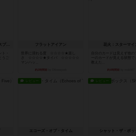
トランスオリエント・エクスプレス
フラットアイアン
花火：スターマイ
ント・
世界に浸れる度 ☆☆☆☆★楽し
自分のカードは見えず他の
とうご
さ ☆☆☆☆★タイパ ☆☆☆☆☆
ーのカードが見える状態で
マンハッ...
教えた...
約2時間前
by DKnewyork
約4時間前
by mob567
レビュー
レビュー
ブ
エコーズ・オブ・タイム
シャット・ザ・ボッ