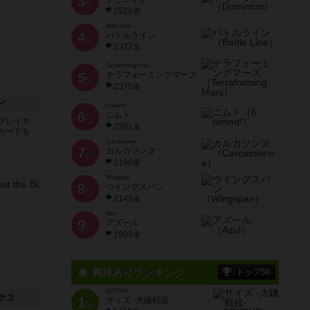
3
位
2528名
Battle Line
4
バトルライン
位
2377名
Terraforming Mars
5
テラフォーミングマーズ
位
2370名
ン
6 nimmt!
6
ニムト
位
プレイヤ
2201名
カードを
Carcassonne
7
カルカソンヌ
位
2190名
Wingspan
8
ウイングスパン
位
2149名
Azul
9
アズール
位
1903名
興味ありランキング
トップ50
SCYTHE
クス
1
サイズ -大鎌戦役-
位