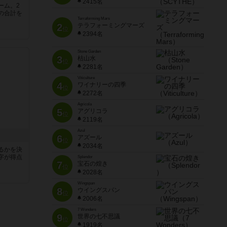
2415名
ーム。2
の合計を
Terraforming Mars
2
テラフォーミングマーズ
位
2394名
Stone Garden
3
枯山水
位
2281名
Viticulture
4
ワイナリーの四季
位
2272名
Agricola
5
アグリコラ
位
2119名
Azul
6
アズール
位
2034名
るかを決
字が得点
Splendor
7
宝石の煌き
位
2028名
Wingspan
8
ウイングスパン
位
2006名
7 Wonders
9
世界の七不思議
位
1919名