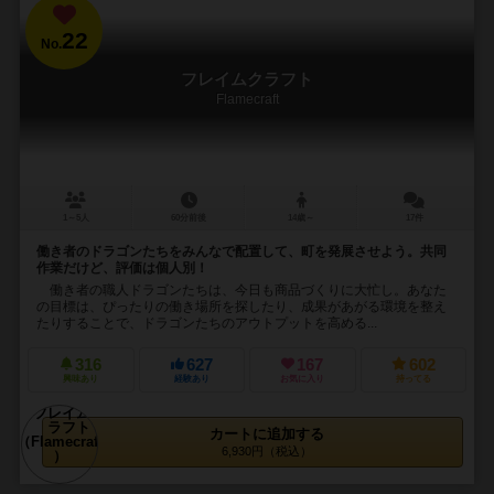
22
No.
フレイムクラフト
Flamecraft
1～5人
60分前後
14歳～
17件
働き者のドラゴンたちをみんなで配置して、町を発展させよう。共同
作業だけど、評価は個人別！
働き者の職人ドラゴンたちは、今日も商品づくりに大忙し。あなた
の目標は、ぴったりの働き場所を探したり、成果があがる環境を整え
たりすることで、ドラゴンたちのアウトプットを高める...
316
627
167
602
興味あり
経験あり
お気に入り
持ってる
カートに追加する
6,930円（税込）