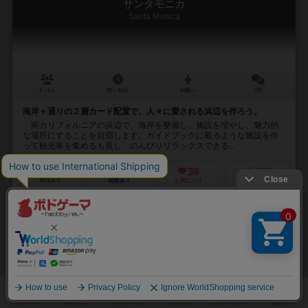
サンタモニカ
Santa Monica
2～4人
35～40分
14歳～
7件
海岸＋通りの２層カード配置で、人々に愛される浜辺を作ろう。
南カリフォルニアの浜辺で、海岸を整備し、施設を増やし、魅力的
な場所にすることを目指します。ガイドブックに載るような施設を作
って観光客を集めるも良し、のんびりリラックスできる...
148
297
38
203
興味あり
経験あり
お気に入り
持ってる
再入荷までお待ち下さい
32
No.