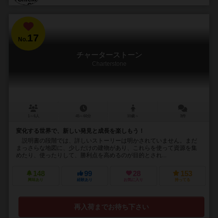
17
No.
チャーターストーン
Charterstone
1～6人
45～60分
10歳～
3件
変化する世界で、新しい発見と成長を楽しもう！
説明書の段階では、詳しいストーリーは明かされていません。まだ
まっさらな地図に、少しだけの建物があり、これらを使って資源を集
めたり、使ったりして、勝利点を高めるのが目的とされ...
148
99
28
153
興味あり
経験あり
お気に入り
持ってる
再入荷までお待ち下さい