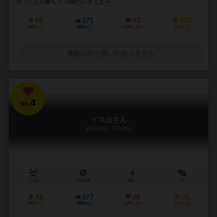
作った人が勝ち！ 川柳のシチュエー...
65
271
43
108
興味あり
経験あり
お気に入り
持ってる
通販の取り扱いがありません
4
No.
イス山さん
WACKEL STUHL
1～4人
5分前後
6歳～
3件
43
377
28
91
興味あり
経験あり
お気に入り
持ってる