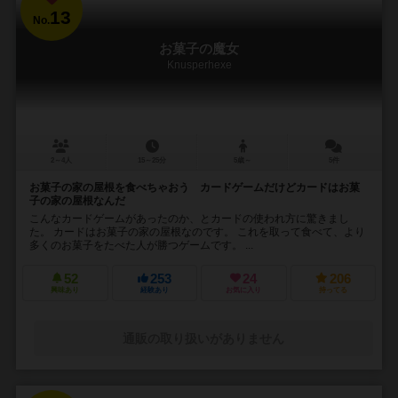
13
No.
お菓子の魔女
Knusperhexe
2～4人
15～25分
5歳～
5件
お菓子の家の屋根を食べちゃおう カードゲームだけどカードはお菓
子の家の屋根なんだ
こんなカードゲームがあったのか、とカードの使われ方に驚きまし
た。 カードはお菓子の家の屋根なのです。 これを取って食べて、より
多くのお菓子をたべた人が勝つゲームです。 ...
52
253
24
206
興味あり
経験あり
お気に入り
持ってる
通販の取り扱いがありません