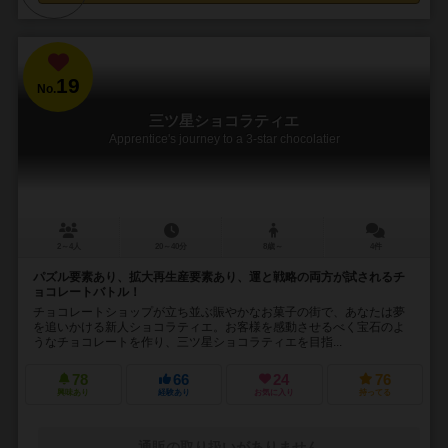
19
No.
三ツ星ショコラティエ
Apprentice's journey to a 3-star chocolatier
2～4人
20～40分
8歳～
4件
パズル要素あり、拡大再生産要素あり、運と戦略の両方が試されるチ
ョコレートバトル！
チョコレートショップが立ち並ぶ賑やかなお菓子の街で、あなたは夢
を追いかける新人ショコラティエ。お客様を感動させるべく宝石のよ
うなチョコレートを作り、三ツ星ショコラティエを目指...
78
66
24
76
興味あり
経験あり
お気に入り
持ってる
通販の取り扱いがありません