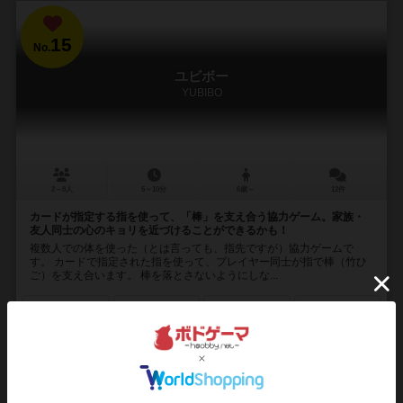
15
No.
ユビボー
YUBIBO
2～8人
5～10分
6歳～
12件
カードが指定する指を使って、「棒」を支え合う協力ゲーム。家族・
友人同士の心のキョリを近づけることができるかも！
複数人での体を使った（とは言っても、指先ですが）協力ゲームで
す。 カードで指定された指を使って、プレイヤー同士が指で棒（竹ひ
ご）を支え合います。 棒を落とさないようにしな...
56
249
34
168
興味あり
経験あり
お気に入り
持ってる
カートに追加する
2,420円（税込）