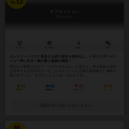
12
No.
オブセッション
Obsession
1～4人
30～90分
13歳～
6件
カントリーハウスに高名なる紳士淑女を招待せよ。イギリスダービー
シャー州に在る一族の愛と陰謀の物語！
明治から昭和にかけて「イギリスかぶれ」が流行り、紳士淑女の品行
が日本でも注目されていた。シルクハットに正装の英国紳士に興味を
惹かれていた。 オブセッションは、そんなイギ...
83
68
20
38
興味あり
経験あり
お気に入り
持ってる
通販の取り扱いがありません