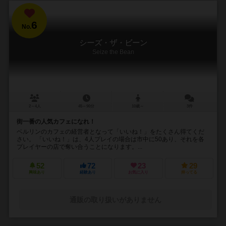
6
No.
シーズ・ザ・ビーン
Seize the Bean
2～4人
45～90分
10歳～
3件
街一番の人気カフェになれ！
ベルリンのカフェの経営者となって「いいね！」をたくさん得てくだ
さい。 「いいね！」は、4人プレイの場合は市中に50あり、それを各
プレイヤーの店で奪い合うことになります。...
52
72
23
29
興味あり
経験あり
お気に入り
持ってる
通販の取り扱いがありません