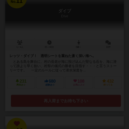
11
No.
ダイブ
Dive
1～4人
20～30分
8歳～
15件
レッツ・ダイブ！ 透明シートを重ねた蒼く深い海へ。
とある島を舞台に、村の長老が海に投げ込んだ聖なる石を、海に潜
って誰より早く拾い、村祭の儀式の勝者を目指す・・・と言うストー
リーです。 一定のルールに従って潜水深度を...
231
680
108
432
興味あり
経験あり
お気に入り
持ってる
再入荷までお待ち下さい