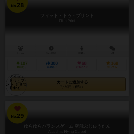
28
No.
フィット・トゥ・プリント
Fit to Print
1～6人
15～30分
10歳～
5件
107
300
68
169
興味あり
経験あり
お気に入り
持ってる
カートに追加する
7,480円（税込）
29
No.
ゆらゆらバランスゲーム 空飛ぶじゅうたん
Aladdin's Flying Carpet