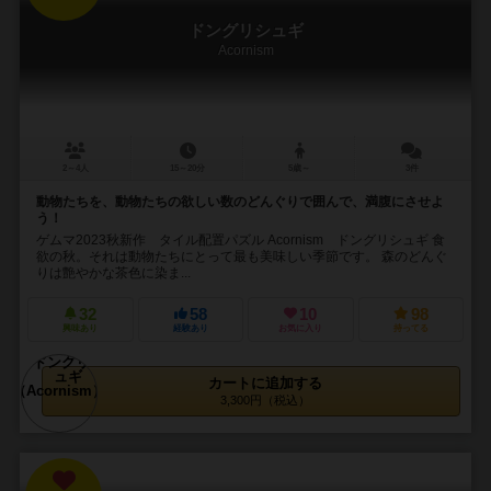
ドングリシュギ
Acornism
2～4人
15～20分
5歳～
3件
動物たちを、動物たちの欲しい数のどんぐりで囲んで、満腹にさせよ
う！
ゲムマ2023秋新作 タイル配置パズル Acornism ドングリシュギ 食
欲の秋。それは動物たちにとって最も美味しい季節です。 森のどんぐ
りは艶やかな茶色に染ま...
32
58
10
98
興味あり
経験あり
お気に入り
持ってる
カートに追加する
3,300円（税込）