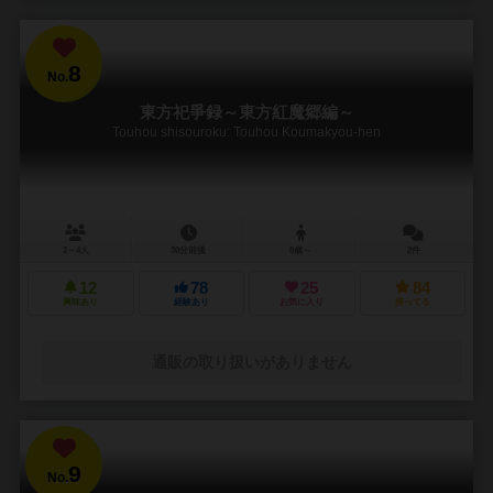
8
No.
東方祀爭録～東方紅魔郷編～
Touhou shisouroku: Touhou Koumakyou-hen
2～4人
30分前後
8歳～
2件
12
78
25
84
興味あり
経験あり
お気に入り
持ってる
通販の取り扱いがありません
9
No.