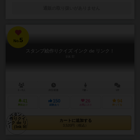
通販の取り扱いがありません
5
No.
スタンプ絵作りクイズ インク de リンク！
Ink It!
2～8人
20分前後
7歳～
1件
41
150
26
94
興味あり
経験あり
お気に入り
持ってる
カートに追加する
3,520円（税込）