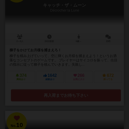
キャッチ・ザ・ムーン
Décrocher la Lune
2～6人
20分前後
6歳～
23件
梯子をかけてお月様を捕まえろ！
梯子を積み上げていって、空に輝くお月様を捕まえよう！というお洒
落なコンセプトのゲームです。 プレイヤーはサイコロを振って、出目
の指示に従って梯子を積んでいきます。失敗し...
374
1642
266
672
興味あり
経験あり
お気に入り
持ってる
再入荷までお待ち下さい
10
No.