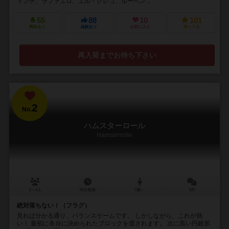
ィンチ、ラファエロ、エル・グレコ、ルーベン...
55
88
10
101
興味あり
経験あり
お気に入り
持ってる
再入荷までお待ち下さい
2
No.
ハムスターロール
Hamsterrolle
2～4人
30分前後
7歳～
5件
絶対落ちない！（フラグ）
見れば分かる通り、バランスゲームです。 しかしながら、これが熱
い！ 最初に各自に決められたブロックを渡されます。 次に黒い円錐形