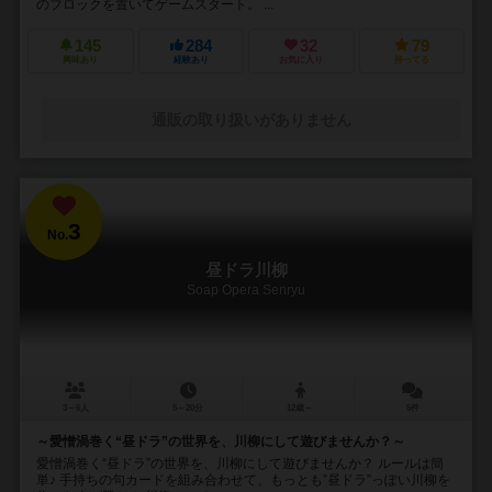
のブロックを置いてゲームスタート。 ...
145
284
32
79
興味あり
経験あり
お気に入り
持ってる
通販の取り扱いがありません
3
No.
昼ドラ川柳
Soap Opera Senryu
3～6人
5～20分
12歳～
5件
～愛憎渦巻く“昼ドラ”の世界を、川柳にして遊びませんか？～
愛憎渦巻く“昼ドラ”の世界を、川柳にして遊びませんか？ ルールは簡
単♪ 手持ちの句カードを組み合わせて、もっとも”昼ドラ”っぽい川柳を