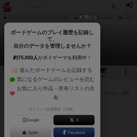
ログイン
閉じる
ボドゲーマTOP
ボードゲームの検索
MINE!!!!の通販/商品詳細
作品デー
ボードゲームのプレイ履歴を記録し
て、
MINE!!!!
自分のデータを管理しませんか？
次のおすすめボードゲーム
約75,000人
がボドゲーマを利用中！
遊んだボードゲームを記録する
6
3
5
トップ
画像
動画
レビュー
カフェ
気になるゲームのレビューを読む
『MINE!!!!』が好きな方へのおすすめ
お気に入り作品・所有リストの共
このゲームのトップページで投票された「プレイ感の評価」をもとに、傾向
有
が近いボードゲームをランキング形式で紹介します。
※リストには一定の投票数がある作品のみを表示しています
ログイン / 会員登録（10秒）
Google
X
Apple
Facebook