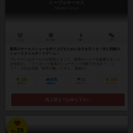
ミープルサーカス
Meeple Circus
2～5人
30～45分
8歳～
9件
最高のサーカスショーを作り上げるために全力を尽くせ！技と戦略の
ショースタイルボードゲーム！
プレイヤーはサーカスの団長となって、最高のショーを披露すること
が目的だ。 「どうやって最高のショーだって判断できるか？」っ
て？ それは当然『拍手の数』だろう。 観客が...
180
605
92
359
興味あり
経験あり
お気に入り
持ってる
再入荷までお待ち下さい
25
No.