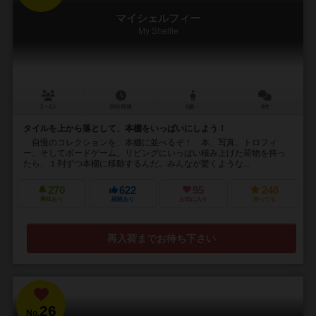
マイシェルフィー
My Shelfie
2～4人
30分前後
8歳～
8件
タイルを上から落として、本棚をいっぱいにしよう！
自慢のコレクションを、本棚に並べるぞ！ 本、写真、トロフィ
ー、そしてボードゲーム。リビングにいっぱい積み上げた荷物を持っ
たら、１列ずつ本棚に移動するんだ。みんなが驚くような...
270
622
95
248
興味あり
経験あり
お気に入り
持ってる
再入荷までお待ち下さい
26
No.