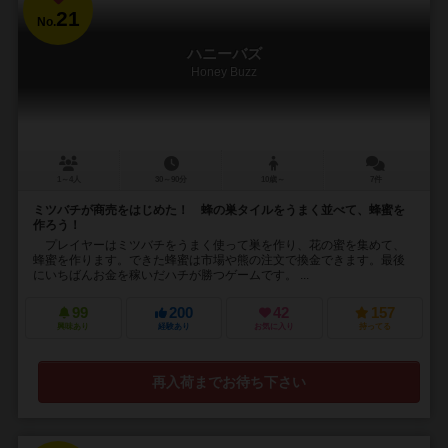
21
No.
ハニーバズ
Honey Buzz
1～4人
30～90分
10歳～
7件
ミツバチが商売をはじめた！ 蜂の巣タイルをうまく並べて、蜂蜜を
作ろう！
プレイヤーはミツバチをうまく使って巣を作り、花の蜜を集めて、
蜂蜜を作ります。できた蜂蜜は市場や熊の注文で換金できます。最後
にいちばんお金を稼いだハチが勝つゲームです。 ...
99
200
42
157
興味あり
経験あり
お気に入り
持ってる
再入荷までお待ち下さい