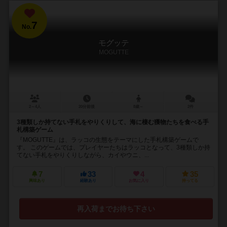
7
No.
モグッテ
MOGUTTE
2～4人
20分前後
8歳～
2件
3種類しか持てない手札をやりくりして、海に棲む獲物たちを食べる手
札構築ゲーム
『MOGUTTE』は、ラッコの生態をテーマにした手札構築ゲームで
す。 このゲームでは、プレイヤーたちはラッコとなって、3種類しか持
てない手札をやりくりしながら、カイやウニ、...
7
33
4
35
興味あり
経験あり
お気に入り
持ってる
再入荷までお待ち下さい