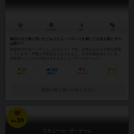
2～6人
10分前後
5歳～
2件
磁石の力で宙に浮いたじゅうたん！バランスを崩してお宝を落とすの
は誰だ？
知育向けのボードゲーム（おもちゃ）です。日本おもちゃ大賞を受賞
しています。空飛ぶ不安定なじゅうたんに、お宝を積み込んでいき、
全部落とした人が片付けをするというバランスゲームで...
25
162
5
62
興味あり
経験あり
お気に入り
持ってる
通販の取り扱いがありません
30
No.
リキュール・ザ・ゲーム