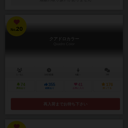
20
No.
クアドロカラー
Quadro Color
1～5人
10分前後
6歳～
7件
74
355
41
176
興味あり
経験あり
お気に入り
持ってる
再入荷までお待ち下さい