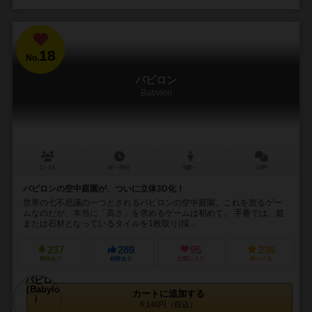
18
No.
バビロン
Babylon
2～4人
40～60分
8歳～
12件
バビロンの空中庭園が、ついに立体3D化！
世界の七不思議の一つとされるバビロンの空中庭園。これを造るゲー
ムなのだが、本当に「高さ」を求めるゲームは初めて。 手番では、庭
または石材となっているタイルを1枚取り(採...
237
289
95
236
興味あり
経験あり
お気に入り
持ってる
カートに追加する
8,140円（税込）