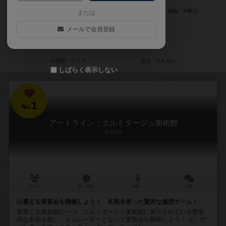
または
メールで会員登録
しばらく表示しない
1
No.
アートライン：エルミタージュ美術館
Artline
2～6人
20～30分
8歳～
4件
心震える展覧会を開催しよう！ 名画を使った贅沢な連想ゲーム！
世界三大美術館の一つ、エルミタージュ美術館に展示されている歴史
的な名画を使い、キュレーターとなって展覧会を開催しよう！ ダ・ヴ