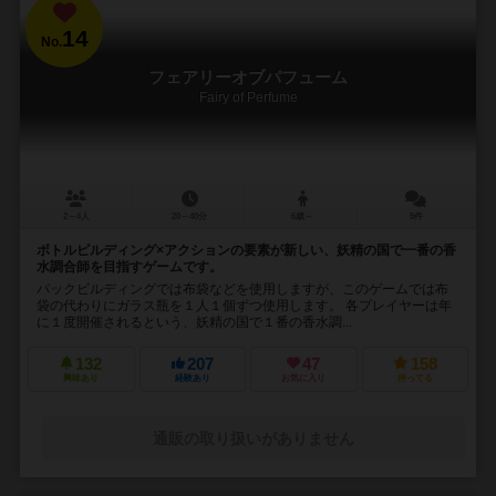
14
No.
フェアリーオブパフューム
Fairy of Perfume
2～4人
20～40分
6歳～
5件
ボトルピルディング×アクションの要素が新しい、妖精の国で一番の香
水調合師を目指すゲームです。
パックビルディングでは布袋などを使用しますが、このゲームでは布
袋の代わりにガラス瓶を１人１個ずつ使用します。 各プレイヤーは年
に１度開催されるという、妖精の国で１番の香水調...
132
207
47
158
興味あり
経験あり
お気に入り
持ってる
通販の取り扱いがありません