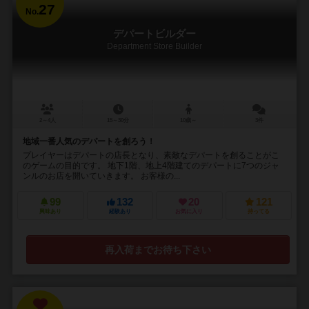
27
No.
デパートビルダー
Department Store Builder
2～4人
15～30分
10歳～
3件
地域一番人気のデパートを創ろう！
プレイヤーはデパートの店長となり、素敵なデパートを創ることがこ
のゲームの目的です。 地下1階、地上4階建てのデパートに7つのジャ
ンルのお店を開いていきます。 お客様の...
99
132
20
121
興味あり
経験あり
お気に入り
持ってる
再入荷までお待ち下さい