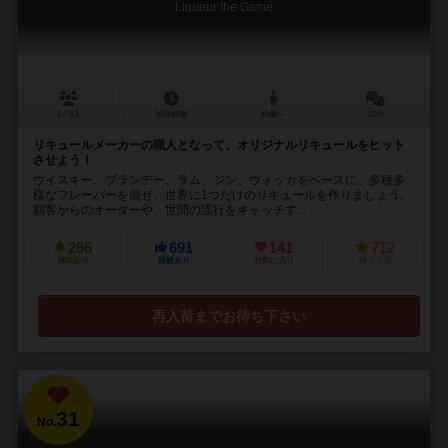
Liqueur the Game
2～5人
30分前後
10歳～
12件
リキュールメーカーの職人となって、オリジナルリキュールをヒット
させよう！
ウイスキー、ブランデー、ラム、ジン、ウォッカをベースに、多種多
様なフレーバーを混ぜ、世界に1つだけのリキュールを作りましょう。
顧客からのオーダーや、世間の流行をキャッチす...
266
691
141
712
興味あり
経験あり
お気に入り
持ってる
再入荷までお待ち下さい
31
No.