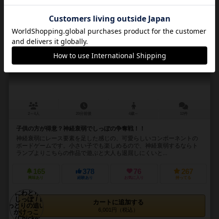
16
No.
にわとりのしっぽ / にわとりの追いかけっこ
Chicken Cha Cha Cha
2～4人
20分前後
4歳～
12件
子供の方が得意？神経衰弱でしっぽの争奪戦！！
神経衰弱にレース要素を足した感じの、可愛らしいコンポーネントの
ボードゲームです。小さい子でも楽しめるので、神経衰弱するならト
ランプよりこちらの作品で遊ぶと大人も退屈しにくいと...
165
378
76
267
興味あり
経験あり
お気に入り
持ってる
カートに追加する
6,001円（税込）