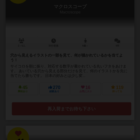
マクロスコープ
Macroscope
2～6人
30分前後
6歳～
9件
穴から見えるイラストの一部を見て、何が描かれているかを当てよ
う！
サイコロを順に振り、対応する数字が書かれている丸いフタをあけま
す。 あいている穴から見える部分だけを見て、何のイラストかを先に
当てたら勝ちです。 日本の好みとは少し変...
45
270
16
119
興味あり
経験あり
お気に入り
持ってる
再入荷までお待ち下さい