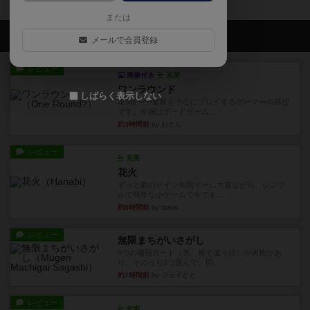
または
会員の新しい投稿
メールで会員登録
レビュー
画像付き
充実
ワンラウンド
しばらく表示しない
星5軽〜中量級を中心にプレイするゲーマーの感想
です。今回はボードゲーム...
約3時間前
by おとん
レビュー
充実
花火
ずっと前のドイツ年間ゲーム大賞ながら、シンプ
ルで簡単な小ゲームで今でも...
約5時間前
by tamio
レビュー
無限まちがいさがし
6つの場面カード（表、裏で違う絵）が何枚かあ
り、そのうち3つ選んで、同...
約7時間前
by ジェイとと
レビュー
充実