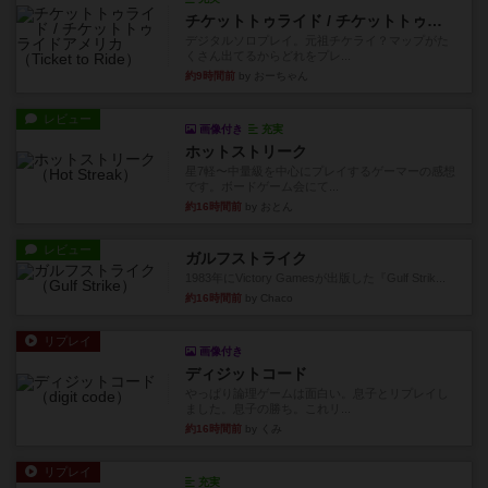
チケットトゥライド / チケットトゥライドアメリカ
デジタルソロプレイ。元祖チケライ？マップがた
くさん出てるからどれをプレ...
約9時間前
by おーちゃん
レビュー
画像付き
充実
ホットストリーク
星7軽〜中量級を中心にプレイするゲーマーの感想
です。ボードゲーム会にて...
約16時間前
by おとん
レビュー
ガルフストライク
1983年にVictory Gamesが出版した『Gulf Strik...
約16時間前
by Chaco
リプレイ
画像付き
ディジットコード
やっぱり論理ゲームは面白い。息子とリプレイし
ました。息子の勝ち。これリ...
約16時間前
by くみ
リプレイ
充実