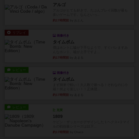
アルゴ
アルゴがとても好きで、たぶんプレイ回数が最も
多いゲームです。なんといっ...
約17時間前
by おとん
リプレイ
画像付き
タイムボム
僕はホントに嘘が下手なようで、すぐバレますみ
んなホント、嘘が上手ですよ...
約17時間前
by あまる
レビュー
画像付き
タイムボム
まず簡単で軽い！大人数で遊べる！それなのに小
箱！何より楽しい！！正体隠...
約17時間前
by あまる
レビュー
充実
1809
ケビン・ザッカーがデザインした１ヘクス=２マイ
ルの戦役級シリーズは以下...
約17時間前
by Chaco