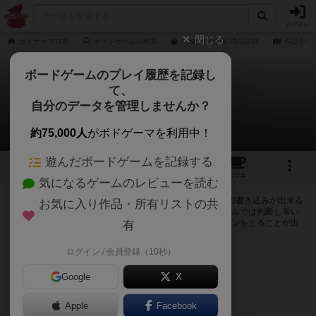
ログイン
閉じる
ボドゲーマTOP
ボードゲームの検索
MINE!!!!の通販/商品詳細
作品デー
ボードゲームのプレイ履歴を記録し
て、
MINE!!!!
自分のデータを管理しませんか？
0件の掲示板
約75,000人
がボドゲーマを利用中！
遊んだボードゲームを記録する
6
3
5
トップ
画像
動画
レビュー
カフェ
気になるゲームのレビューを読む
ログインするとMINE!!!!に関する掲示板の作成やコメントの書き込みが出来る
お気に入り作品・所有リストの共
ようになります。ルールの疑問やエラッタ情報、マニュアルでは判断し辛い
曖昧な表記等について会員同士で自由にコミュニケーションをとることが出
有
来ます。
ログイン / 会員登録（10秒）
ログイン/無料会員登録
Google
X
Apple
Facebook
MINE!!!!のトップに戻る