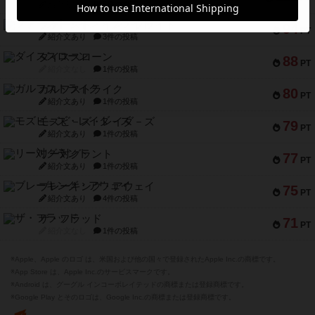
紹介文なし
5件の投稿
ファースト・イン・フライト
94
PT
紹介文あり
3件の投稿
ダイススローン
88
PT
紹介文なし
1件の投稿
ガルフストライク
80
PT
紹介文あり
1件の投稿
モズビ－ズ・レイダ－ズ
79
PT
紹介文あり
1件の投稿
リー対グラント
77
PT
紹介文あり
1件の投稿
ブレーキング・アウェイ
75
PT
紹介文あり
4件の投稿
ザ・フラッド
71
PT
紹介文なし
1件の投稿
※Apple、Apple のロゴ は、米国および他の国々で登録されたApple Inc.の商標です。
※App Store は、Apple Inc.のサービスマークです。
※Android は、グーグル インコーポレイテッドの商標または登録商標です。
※Google Play とそのロゴは、Google Inc.の商標または登録商標です。