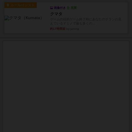
ルール/インスト
画像付き
充実
クマタ
ゲームの目的ゲーム終了時にあなたのクランの見
えているドミノで最も多くの...
約17時間前
by jurong