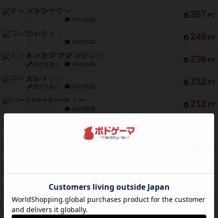
ギャンブラー
257
PT
紹介文なし
2件の投稿
コレクト！
240
PT
紹介文なし
1件の投稿
トリオンフ ア マレンゴ
236
PT
紹介文あり
1件の投稿
エレメンツ
232
PT
紹介文あり
4件の投稿
バー！パーティー
212
PT
紹介文なし
1件の投稿
ギョッと
154
PT
紹介文あり
1件の投稿
クルティボ
152
PT
紹介文なし
1件の投稿
ブラヴェスト
140
PT
紹介文なし
1件の投稿
ドブル：ポケットモンスター
122
PT
紹介文あり
4件の投稿
ジャンヌ・ダルク-オルレアン ドロー＆ライト
118
PT