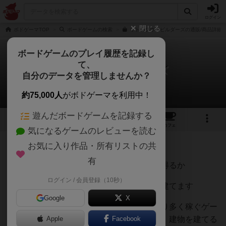
ログイン
閉じる
ボドゲーマTOP
ボードゲームの検索
リトルタウンビルダーズの通販/商品詳細
ボードゲームのプレイ履歴を記録し
て、
リトルタウンビルダーズ
自分のデータを管理しませんか？
かふぇおれさんのルール/インスト
約75,000人
がボドゲーマを利用中！
遊んだボードゲームを記録する
15
3
52
184
トップ
画像
動画
レビュー
カフェ
気になるゲームのレビューを読む
お気に入り作品・所有リストの共
184名
1名
0
2年弱前
有
①ワーカーコマを配置し周囲にある資源を得るか
ログイン / 会員登録（10秒）
②ワーカーコマを建築現場に配置し建物を建てます
Google
X
建物や目標カードから得られる勝利点をより多く稼ぐゲー
ムですが、ワーカーコマの食料であったり、建物を建てる
Apple
Facebook