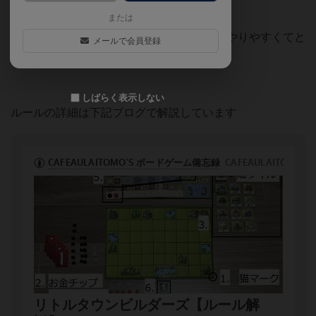
ための資源が必要になってきます
または
慣れてくると30分でゲームが終わるので、やりやすくてと
メールで会員登録
てもオススメのゲームです！
しばらく表示しない
ルールの詳細は下記ブログで解説しています