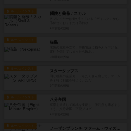
ルール/インスト
髑髏と薔薇 / スカル
各プレイヤーは4枚持っている「ディスク」から、
①伏せておくまたは②何枚...
2年弱前
の投稿
ルール/インスト
猫島
木製の電柱を立て、時折電線に猫をぶら下げる。
電柱を倒してしまったら敗北...
2年弱前
の投稿
ルール/インスト
スタータップス
同じ種類の企業カードをたくさん出して、ゲーム
終了時に利益を得よう。ただ...
2年弱前
の投稿
ルール/インスト
八分帝国
軍隊を派遣して地域を支配し、勝利点を稼ぎまし
ょう。八分帝国、下記ブログ...
2年弱前
の投稿
ルール/インスト
ノーザンブランチ ファーム・ウィズ・ブラウニーズ