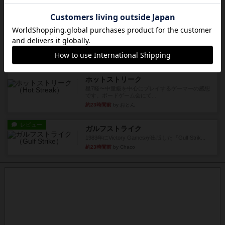
レビュー
充実
チケットトゥライド / チケットトゥライドアメリカ
デジタルソロプレイ。元祖チケライ？マップがた
くさん出てるからどれをプレ...
約16時間前
by おーちゃん
レビュー
画像付き
充実
ホットストリーク
星7軽〜中量級を中心にプレイするゲーマーの感想
です。ボードゲーム会にて...
約23時間前
by おとん
レビュー
ガルフストライク
1983年にVictory Gamesが出版した『Gulf Strik...
約23時間前
by Chaco