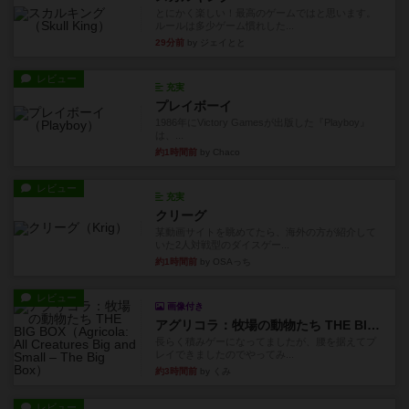
とにかく楽しい！最高のゲームではと思います。
ルールは多少ゲーム慣れした...
29分前
by ジェイとと
レビュー
充実
プレイボーイ
1986年にVictory Gamesが出版した『Playboy』
は、...
約1時間前
by Chaco
レビュー
充実
クリーグ
某動画サイトを眺めてたら、海外の方が紹介して
いた2人対戦型のダイスゲー...
約1時間前
by OSAっち
レビュー
画像付き
アグリコラ：牧場の動物たち THE BIG BOX
長らく積みゲーになってましたが、腰を据えてプ
レイできましたのでやってみ...
約3時間前
by くみ
レビュー