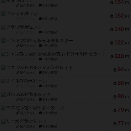
ギョッと
154
PT
紹介文あり
1件の投稿
クルティボ
152
PT
紹介文なし
1件の投稿
ブラヴェスト
140
PT
紹介文なし
1件の投稿
ドブル：ポケットモンスター
122
PT
紹介文あり
4件の投稿
ジャンヌ・ダルク-オルレアン ドロー＆ライト
118
PT
紹介文なし
5件の投稿
ファースト・イン・フライト
94
PT
紹介文あり
3件の投稿
ダイススローン
88
PT
紹介文なし
1件の投稿
ガルフストライク
80
PT
紹介文あり
1件の投稿
モズビ－ズ・レイダ－ズ
79
PT
紹介文あり
1件の投稿
リー対グラント
77
PT
紹介文あり
1件の投稿