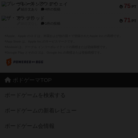
ブレーキング・アウェイ
75
PT
紹介文あり
4件の投稿
ザ・フラッド
71
PT
紹介文なし
1件の投稿
※Apple、Apple のロゴ は、米国および他の国々で登録されたApple Inc.の商標です。
※App Store は、Apple Inc.のサービスマークです。
※Android は、グーグル インコーポレイテッドの商標または登録商標です。
※Google Play とそのロゴは、Google Inc.の商標または登録商標です。
ボドゲーマTOP
ボードゲームを検索する
ボードゲームの新着レビュー
ボードゲーム会情報