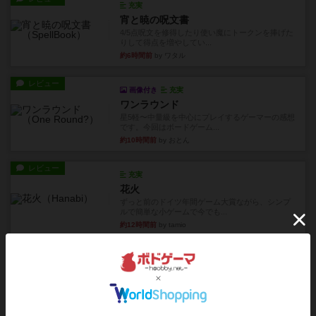
充実
宵と暁の呪文書
4/5点呪文を修得したり使い魔にトークンを捧げた
りして得点を増やしてい...
約6時間前
by ワタル
レビュー
画像付き
充実
ワンラウンド
星5軽〜中量級を中心にプレイするゲーマーの感想
です。今回はボードゲーム...
約10時間前
by おとん
レビュー
充実
花火
ずっと前のドイツ年間ゲーム大賞ながら、シンプ
ルで簡単な小ゲームで今でも...
約12時間前
by tamio
レビュー
無限まちがいさがし
6つの場面カード（表、裏で違う絵）が何枚かあ
り、そのうち3つ選んで、同...
約15時間前
by ジェイとと