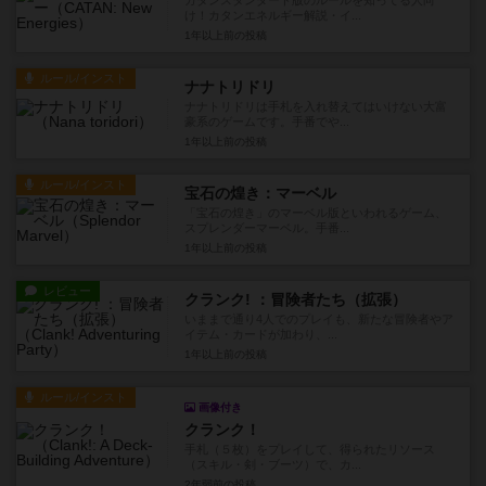
カタンスタンダード版のルールを知ってる人向
け！カタンエネルギー解説・イ...
1年以上前
の投稿
ルール/インスト
ナナトリドリ
ナナトリドリは手札を入れ替えてはいけない大富
豪系のゲームです。手番でや...
1年以上前
の投稿
ルール/インスト
宝石の煌き：マーベル
「宝石の煌き」のマーベル版といわれるゲーム、
スプレンダーマーベル。手番...
1年以上前
の投稿
レビュー
クランク! ：冒険者たち（拡張）
いままで通り4人でのプレイも、新たな冒険者やア
イテム・カードが加わり、...
1年以上前
の投稿
ルール/インスト
画像付き
クランク！
手札（５枚）をプレイして、得られたリソース
（スキル・剣・ブーツ）で、カ...
2年弱前
の投稿