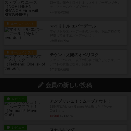
都一番の商会を目指しましょう！ノーザンブラン
チ ファームウィズブラウニ...
2年弱前
の投稿
ルール/インスト
マイリトル エバーデール
マイリトルエバーデールのルール、下記ブログで
解説してますエバーデールに...
2年弱前
の投稿
ルール/インスト
テケン：太陽のオベリスク
テケンについて、以下の記事で紹介してます。エ
ジプトの貴族となり、発展さ...
2年弱前
の投稿
会員の新しい投稿
レビュー
アンブッシュ！：ムーブアウト！
1984年にVictory Gamesが出版した『Move
Out！』...
15分前
by Chaco
レビュー
スカルキング