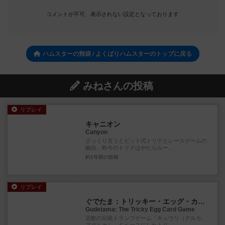
コメントが不可、表示されない設定となっております
ハムスターの頬袋 / よくばりハムスターのトップに戻る
みねさんの投稿
リプレイ
キャニオン
Canyon
ざっくり言うとビット式トリテとレースゲームの
融合。昨今のトリテはやたらルー...
約1年前
の投稿
リプレイ
ぐでたま：トリッキー・エッグ・カードゲーム
Gudetama: The Tricky Egg Card Game
北欧の伝統トランプゲーム「キュウリ（グルカ、
アグルカ）」をベースにしたトリ...