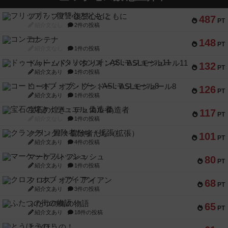
フリップ７：復讐心とともに
487
PT
紹介文なし
2件の投稿
コンテナ
148
PT
紹介文なし
1件の投稿
ドゥームド・バタリオンズ：ASLモジュール11
132
PT
紹介文あり
1件の投稿
コード・オブ・ブシドー：ASLモジュール8
126
PT
紹介文あり
1件の投稿
宝石の煌き：デュエル 偽造者
117
PT
紹介文なし
1件の投稿
クランク! ：冒険者たち（拡張）
101
PT
紹介文あり
4件の投稿
マーケットフレッシュ
80
PT
紹介文あり
1件の投稿
クロス・オブ・アイアン
68
PT
紹介文あり
3件の投稿
ふたつの街の物語
65
PT
紹介文あり
18件の投稿
とうほうの！