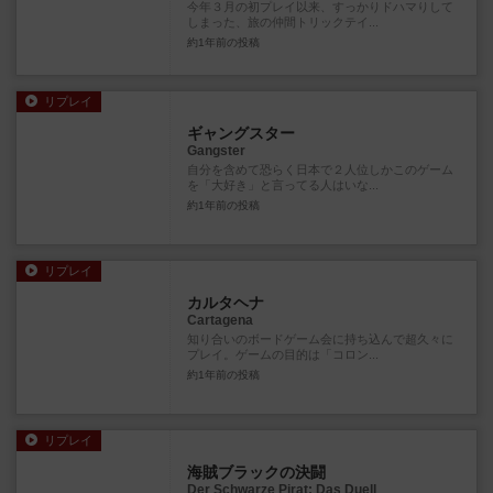
今年３月の初プレイ以来、すっかりドハマりして
しまった、旅の仲間トリックテイ...
約1年前
の投稿
リプレイ
ギャングスター
Gangster
自分を含めて恐らく日本で２人位しかこのゲーム
を「大好き」と言ってる人はいな...
約1年前
の投稿
リプレイ
カルタヘナ
Cartagena
知り合いのボードゲーム会に持ち込んで超久々に
プレイ。ゲームの目的は「コロン...
約1年前
の投稿
リプレイ
海賊ブラックの決闘
Der Schwarze Pirat: Das Duell