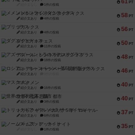
61
PT
紹介文なし
1件の投稿
メメントオンラインタクティクス
58
PT
紹介文あり
4件の投稿
ブリックス
56
PT
紹介文あり
4件の投稿
ダグエイトチェス
50
PT
紹介文あり
11件の投稿
アズール：シントラのステンドグラス
48
PT
紹介文あり
18件の投稿
ロシアン・キャンペーン：第5版デラックス
46
PT
紹介文あり
0件の投稿
マスクメン
40
PT
紹介文あり
16件の投稿
世界の七不思議：都市
40
PT
紹介文あり
3件の投稿
トリックギア - ペルソナ5 ザ・ロイヤル-
37
PT
紹介文あり
6件の投稿
ノームズ・アット・ナイト
35
PT
紹介文なし
1件の投稿