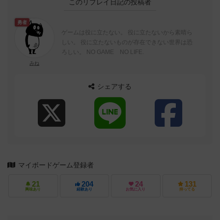
このリプレイ日記の投稿者
勇者
ゲームは役に立たない。 役に立たないから素晴ら
しい。 役に立たないものが存在できない世界は恐
ろしい。 NO GAME NO LIFE.
みね
シェアする
マイボードゲーム登録者
21
204
24
131
興味あり
経験あり
お気に入り
持ってる