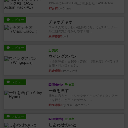
1997年にAvalon Hill社が出版した『ASL Action ...
37分前
by Chaco
レビュー
チャオチャオ
３～４人でわいわい遊ぶのにちょうどいい。ルー
ルは他の方が分かりやすく書...
約1時間前
by S
レビュー
充実
ウイングスパン
（全体評価）☆10/6（普通）（難易度）☆4/5（世
界観・見た目）☆5...
約1時間前
by ハシオキ
レビュー
画像付き
充実
一線を画す
簡単に言うと、トリックテイキングでモダンアー
トを行う、と言ったゲーム。...
約2時間前
by タカミネコウヘイ
レビュー
画像付き
充実
しあわせのいと