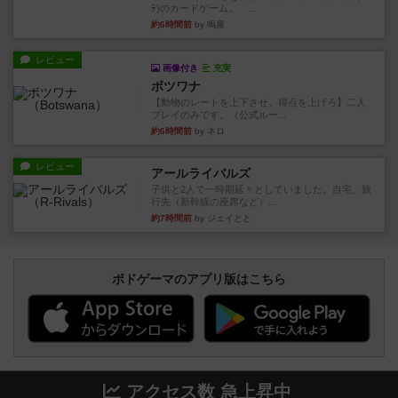
ﾃ)のカードゲーム。 ...
約6時間前
by 鳴屋
レビュー
画像付き
充実
ボツワナ
【動物のレートを上下させ、得点を上げろ】二人
プレイのみです。（公式ルー...
約6時間前
by ネロ
レビュー
アールライバルズ
子供と2人で一時期延々としていました。自宅、旅
行先（新幹線の座席など）...
約7時間前
by ジェイとと
ボドゲーマのアプリ版はこちら
アクセス数 急上昇中