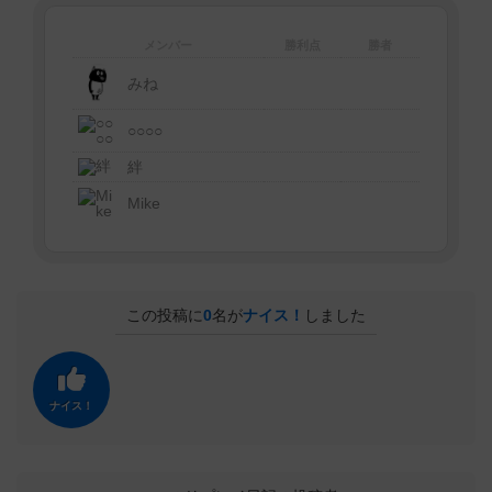
メンバー
勝利点
勝者
みね
○○○○
絆
Mike
この投稿に
0
名が
ナイス！
しました
ナイス！