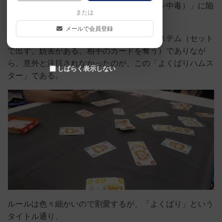
当時の自分もまさに「アブ中（アブルクセン中毒）」に陥
または
る位にハマっていたクチ。
メールで会員登録
それもあって、アブルクセンと若干似たシステム（セット
で出す、妨害がある、相手のカードを奪う）でありなが
ら、意外と注目されなかったのが、この「よくばりハムス
しばらく表示しない
ター」である。
ルールは色々細かいので割愛するが、「よくばり」という
タイトル通り、