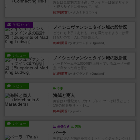
舞台は全寮制の女子高。プレイヤーは探偵サイド
と犯人サイドに分かれて、探...
約2時間前
by タカミネコウヘイ
戦略やコツ
ノイシュヴァンシュタイン城の設計図
どうにも上手くあれもこれも満たせるようには置
けないので、入口の除去と入...
約3時間前
by オグランド（Oguland）
レビュー
ノイシュヴァンシュタイン城の設計図
ボードゲームを1,000個以上持っているユーザー視
点で良かった点と悪か...
約3時間前
by オグランド（Oguland）
レビュー
充実
海賊と商人
舞台は17世紀カリブ海！ プレイヤーは船長として
1隻の船を駆り・・17...
約4時間前
by yuishi
レビュー
画像付き
充実
パーラ
率直に遊んだ感想を言う！トリックテイキング(ﾄﾘ