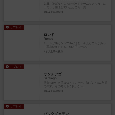
先日、遊ばなくなったボードゲームをメルカリに
出そうと整理していたところ、奥...
1年以上前
の投稿
リプレイ
ロンド
Rondo
ルールが凄くシンプルだけど、考えどころがあっ
て写真映えもする、個人的にかな...
1年以上前
の投稿
リプレイ
サンチアゴ
Santiago
随分昔から名前は知っていたが、初プレイは3年前
の年末。その時えらく良いゲー...
1年以上前
の投稿
リプレイ
バックギャモン