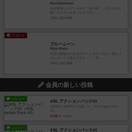
Backgammon
先日参加したゲーム会で「第14回 シモキタ名人
戦」のチラシを貰ったので覗い...
1年以上前
の投稿
リプレイ
ブルームーン
Blue Moon
近所の馴染みのお店のゲーム会で２月に１回はブ
ルームーンで遊んでます。ここ半...
1年以上前
の投稿
会員の新しい投稿
レビュー
ASL アクションパック#2
1999年にMMP社が出版した『ASL Action Pack
#2』...
8分前
by Chaco
レビュー
ASL アクションパック#1