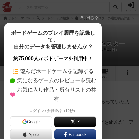
ログイン
閉じる
ボドゲーマTOP
ボードゲームの検索
よくばりハムスターの通販/商品詳細
ボードゲームのプレイ履歴を記録し
て、
ハムスターの頬袋 / よくばりハムスター
自分のデータを管理しませんか？
みね、○○○○、絆、Mikeのリプレイ日記（2025年6月22日）
約75,000人
がボドゲーマを利用中！
遊んだボードゲームを記録する
1
1
13
トップ
画像
動画
レビュー
カフェ
気になるゲームのレビューを読む
お気に入り作品・所有リストの共
85名
が参考
0名
がナイス
約1年前
有
2014年、各地のボードゲーム会で猛威を振るっていたカ
ードゲームがあった。
ログイン / 会員登録（10秒）
キースリング＆クラマーの２大巨匠がタッグを組んだ「ア
Google
X
ブルクセン」である。
Apple
Facebook