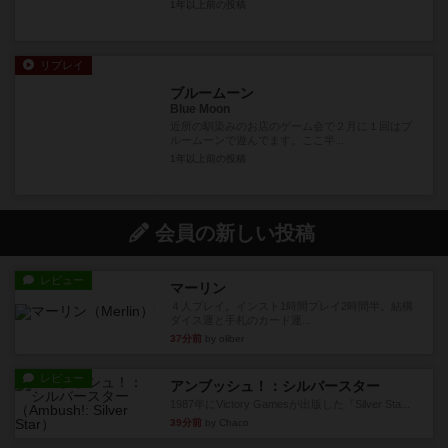
1年以上前
の投稿
リプレイ
ブルームーン
Blue Moon
近所の馴染みのお店のゲーム会で２月に１回はブ
ルームーンで遊んでます。ここ半...
1年以上前
の投稿
会員の新しい投稿
レビュー
マーリン
４人プレイ。インスト1時間プレイ2時間半。結構
ダイス運と手札のカード運...
37分前
by oliber
レビュー
アンブッシュ！：シルバースター
1987年にVictory Gamesが出版した『Silver Sta...
39分前
by Chaco