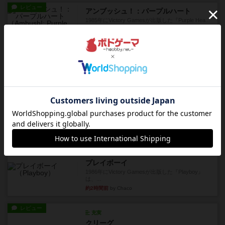
レビュー
アンブッシュ！：パープルハート
1985年にVictory Gamesが出版した『Purple Hea...
約1時間前
by Chaco
レビュー
アンブッシュ！：ムーブアウト！
1984年にVictory Gamesが出版した『Move
Out！』...
約1時間前
by Chaco
レビュー
スカルキング
とにかく楽しい！最高のゲームではと思います。
ルールは多少ゲーム慣れした...
約1時間前
by ジェイとと
レビュー
充実
プレイボーイ
1986年にVictory Gamesが出版した『Playboy』
は、...
約2時間前
by Chaco
レビュー
充実
クリーグ