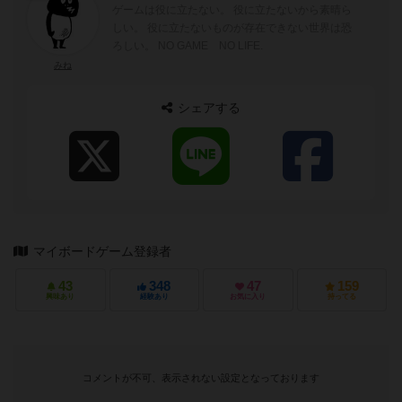
ゲームは役に立たない。 役に立たないから素晴ら
しい。 役に立たないものが存在できない世界は恐
ろしい。 NO GAME NO LIFE.
みね
シェアする
マイボードゲーム登録者
43
348
47
159
興味あり
経験あり
お気に入り
持ってる
コメントが不可、表示されない設定となっております