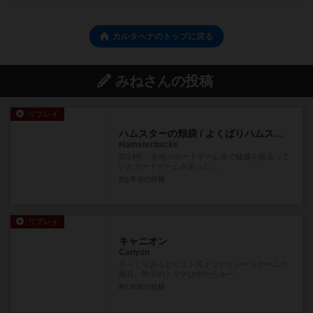
カルタヘナのトップに戻る
みねさんの投稿
リプレイ
ハムスターの頬袋 / よくばりハムスター
Hamsterbacke
2014年、各地のボードゲーム会で猛威を振るって
いたカードゲームがあった。...
約1年前
の投稿
リプレイ
キャニオン
Canyon
ざっくり言うとビット式トリテとレースゲームの
融合。昨今のトリテはやたらルー...
約1年前
の投稿