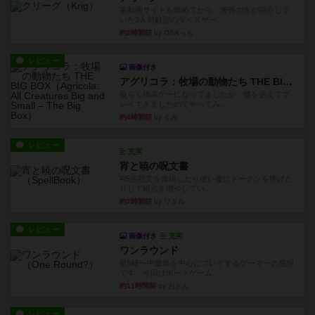
某動画サイトを眺めてたら、海外の方が紹介して
いた2人対戦型のダイスゲー...
約2時間前
by OSAっち
レビュー
画像付き
アグリコラ：牧場の動物たち THE BIG BOX
長らく積みゲーになってましたが、腰を据えてプ
レイできましたのでやってみ...
約4時間前
by くみ
レビュー
充実
宵と暁の呪文書
4/5点呪文を修得したり使い魔にトークンを捧げた
りして得点を増やしてい...
約7時間前
by ワタル
レビュー
画像付き
充実
ワンラウンド
星5軽〜中量級を中心にプレイするゲーマーの感想
です。今回はボードゲーム...
約11時間前
by おとん
レビュー