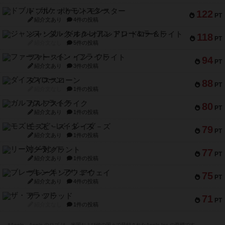
ドブル：ポケットモンスター
122
PT
紹介文あり
4件の投稿
ジャンヌ・ダルク-オルレアン ドロー＆ライト
118
PT
紹介文なし
5件の投稿
ファースト・イン・フライト
94
PT
紹介文あり
3件の投稿
ダイススローン
88
PT
紹介文なし
1件の投稿
ガルフストライク
80
PT
紹介文あり
1件の投稿
モズビ－ズ・レイダ－ズ
79
PT
紹介文あり
1件の投稿
リー対グラント
77
PT
紹介文あり
1件の投稿
ブレーキング・アウェイ
75
PT
紹介文あり
4件の投稿
ザ・フラッド
71
PT
紹介文なし
1件の投稿
※Apple、Apple のロゴ は、米国および他の国々で登録されたApple Inc.の商標です。