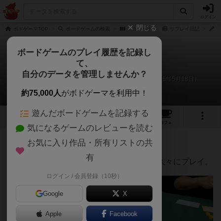
ログイン
閉じる
ボドゲーマTOP
ボードゲームの検索
カルタヘナ
リプレイ日記
み
ボードゲームのプレイ履歴を記録し
て、
カルタヘナ
自分のデータを管理しませんか？
みね、ナオ、アキノコ、マコトのリプレイ日記（2025年5月18日）
約75,000人
がボドゲーマを利用中！
遊んだボードゲームを記録する
3
2
20
トップ
画像
動画
レビュー
カフェ
気になるゲームのレビューを読む
お気に入り作品・所有リストの共
103名
が参考
2名
がナイス
約1年前
有
知り合いのボードゲーム会に持ち込んで超久々にプレイ。
ログイン / 会員登録（10秒）
Google
X
Apple
Facebook