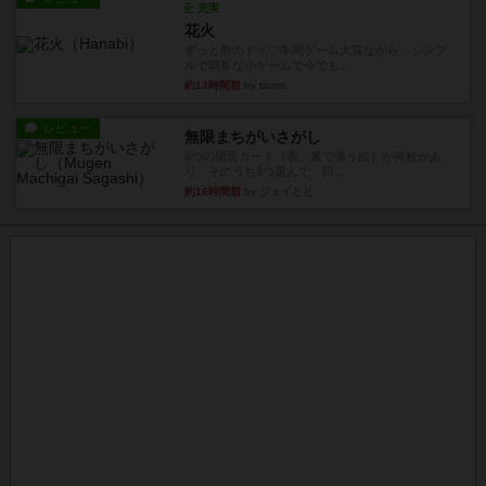
充実
花火
ずっと前のドイツ年間ゲーム大賞ながら、シンプ
ルで簡単な小ゲームで今でも...
約13時間前
by tamio
レビュー
無限まちがいさがし
6つの場面カード（表、裏で違う絵）が何枚かあ
り、そのうち3つ選んで、同...
約16時間前
by ジェイとと