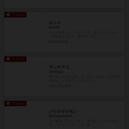
リプレイ
ロンド
Rondo
ルールが凄くシンプルだけど、考えどころがあっ
て写真映えもする、個人的にかな...
約1年前
の投稿
リプレイ
サンチアゴ
Santiago
随分昔から名前は知っていたが、初プレイは3年前
の年末。その時えらく良いゲー...
1年以上前
の投稿
リプレイ
バックギャモン
Backgammon
先日参加したゲーム会で「第14回 シモキタ名人
戦」のチラシを貰ったので覗い...