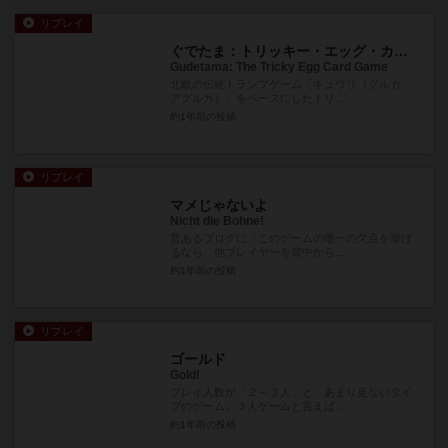
リプレイ
ぐでたま：トリッキー・エッグ・カードゲーム
Gudetama: The Tricky Egg Card Game
北欧の伝統トランプゲーム「キュウリ（グルカ、
アグルカ）」をベースにしたトリ...
約1年前
の投稿
リプレイ
マメじゃないよ
Nicht die Bohne!
昔あるブログに「このゲームの唯一の欠点を挙げ
るなら、他プレイヤーを背中から...
約1年前
の投稿
リプレイ
ゴールド
Gold!
プレイ人数が「２～３人」と、あまり見ないタイ
プのゲーム。３人ゲームと言えば...
約1年前
の投稿