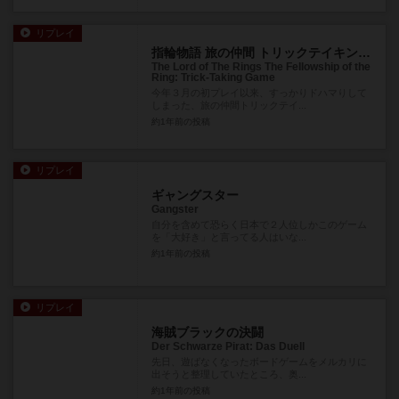
リプレイ
指輪物語 旅の仲間 トリックテイキングゲーム
The Lord of The Rings The Fellowship of the
Ring: Trick-Taking Game
今年３月の初プレイ以来、すっかりドハマりして
しまった、旅の仲間トリックテイ...
約1年前
の投稿
リプレイ
ギャングスター
Gangster
自分を含めて恐らく日本で２人位しかこのゲーム
を「大好き」と言ってる人はいな...
約1年前
の投稿
リプレイ
海賊ブラックの決闘
Der Schwarze Pirat: Das Duell
先日、遊ばなくなったボードゲームをメルカリに
出そうと整理していたところ、奥...
約1年前
の投稿