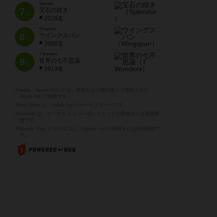
Splendor
7
宝石の煌き
位
2028名
Wingspan
8
ウイングスパン
位
2006名
7 Wonders
9
世界の七不思議
位
1919名
※Apple、Apple のロゴ は、米国および他の国々で登録された
Apple Inc.の商標です。
※App Store は、Apple Inc.のサービスマークです。
※Android は、グーグル インコーポレイテッドの商標または登録商
標です。
※Google Play とそのロゴは、Google Inc.の商標または登録商標で
す。