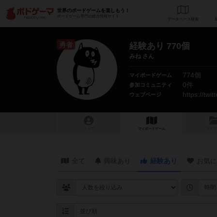
世界のボードゲームを楽しもう！
ボードゲーム専門の総合情報サイト
データベース
検
勇者
経験あり 770個
みね さん
774個
マイボードゲーム
0件
参加コミュニティ
https://twi
ウェブページ
トップ
マイボードゲーム
マイリ
全て
興味あり
経験あり
お気に