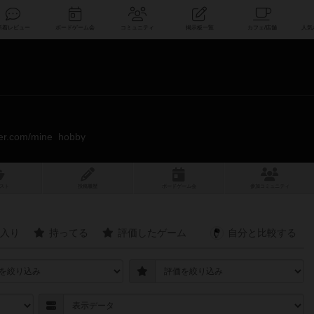
索
新着レビュー
ボードゲーム会
コミュニティ
掲示板一覧
tter.com/mine_hobby
スト
投稿履歴
ボ
ー
ドゲ
ーム
会
参加
コミュニティ
入り
持ってる
評価したゲーム
自分と
比較する