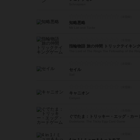
Schnapsen
知略悪略
Mit List und Tücke
指輪物語 旅の仲間 トリックテイキン
The Lord of The Rings The Fellowship of the Rin
セイル
Sail
キャニオン
Canyon
ぐでたま：トリッキー・エッグ・カー
Gudetama: The Tricky Egg Card Game
4 in 1 / ミュー＆もっとモア