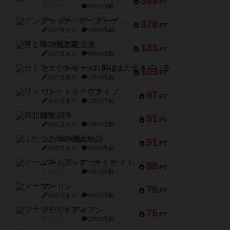
389
PT
紹介文なし
2件の投稿
アンダー・ザ・テーブラー
378
PT
紹介文あり
1件の投稿
宵と暁の呪文書
133
PT
紹介文あり
8件の投稿
セミファイナル ～お前はまだ生きている～
103
PT
紹介文あり
1件の投稿
ワン・トゥ・ファイブ
97
PT
紹介文あり
1件の投稿
南北戦争
91
PT
紹介文あり
1件の投稿
ふたつの城の物語
91
PT
紹介文あり
6件の投稿
ノームズ・アット・ナイト
88
PT
紹介文なし
1件の投稿
マーリン
76
PT
紹介文あり
6件の投稿
フラットアイアン
75
PT
紹介文なし
2件の投稿