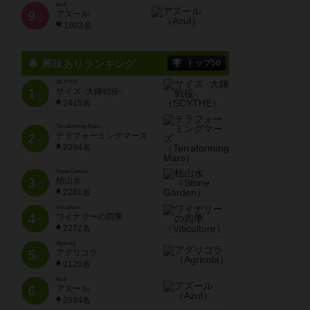
Azul
9
アズール
位
1903名
興味ありランキング
トップ50
SCYTHE
1
サイズ -大鎌戦役-
位
2415名
Terraforming Mars
2
テラフォーミングマーズ
位
2394名
Stone Garden
3
枯山水
位
2281名
Viticulture
4
ワイナリーの四季
位
2272名
Agricola
5
アグリコラ
位
2120名
Azul
6
アズール
位
2034名