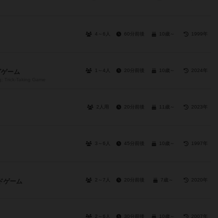
4～6人
60分前後
10歳～
1999年
1～4人
20分前後
10歳～
2024年
グゲーム
g: Trick-Taking Game
2人用
20分前後
11歳～
2023年
3～6人
45分前後
10歳～
1997年
2～7人
20分前後
7歳～
2020年
ドゲーム
2～6人
30分前後
10歳～
2007年