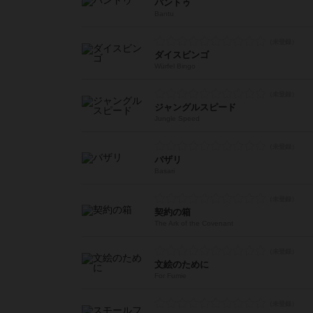
バントゥ
Bantu
ダイスビンゴ
Würfel Bingo
ジャングルスピード
Jungle Speed
バザリ
Basari
契約の箱
The Ark of the Covenant
文絵のために
For Fumie