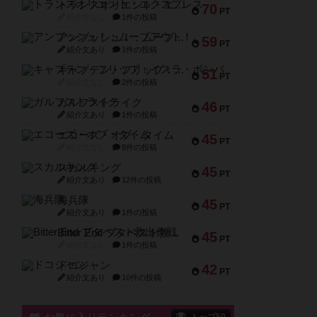
トランスオリエント・エクスプレス
70
PT
紹介文なし
1件の投稿
アンブッシュ！：ムーブアウト！
59
PT
紹介文あり
1件の投稿
キャプテン・フリップ：イスラ・ボンバ
51
PT
紹介文なし
2件の投稿
ガルフストライク
46
PT
紹介文あり
1件の投稿
エコーズ・オブ・タイム
45
PT
紹介文なし
8件の投稿
スカルキング
45
PT
紹介文あり
12件の投稿
海兵隊
45
PT
紹介文あり
1件の投稿
Bitter End ブタペスト救出作戦
45
PT
紹介文なし
1件の投稿
ドコジャン
42
PT
紹介文あり
10件の投稿