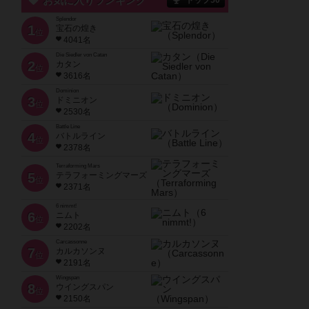
お気に入りランキング
トップ50
Splendor
1
宝石の煌き
位
4041名
Die Siedler von Catan
2
カタン
位
3616名
Dominion
3
ドミニオン
位
2530名
Battle Line
4
バトルライン
位
2378名
Terraforming Mars
5
テラフォーミングマーズ
位
2371名
6 nimmt!
6
ニムト
位
2202名
Carcassonne
7
カルカソンヌ
位
2191名
Wingspan
8
ウイングスパン
位
2150名