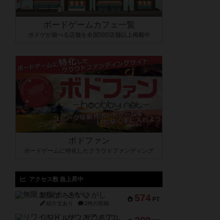
ボードゲームカフェ一覧
ボドゲが遊べる店舗を全国500店舗以上掲載中
ボドファン
ボードゲームに特化したクラウドファンディング
アクセス数 急上昇中
無限まちがいさがし
574
PT
紹介文あり
2件の投稿
リワイルド：サウスアメリカ