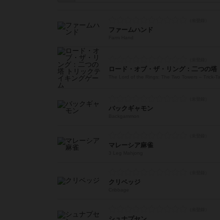
ファームハンド
Farm Hand
ロード・オブ・ザ・リング：二つの塔
The Lord of the Rings: The Two Towers – Trick-
バックギャモン
Backgammon
マレーシア麻雀
3 Leg Mahjong
クリベッジ
Cribbage
シュナプセン