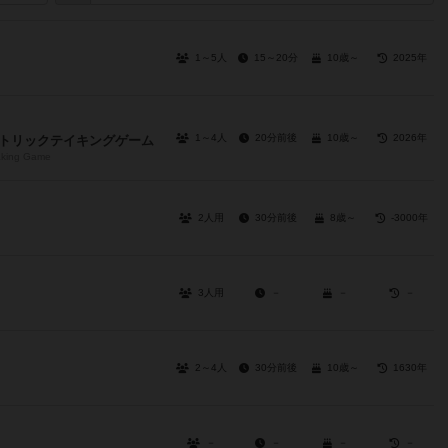
1～5人
15～20分
10歳～
2025年
1～4人
20分前後
10歳～
2026年
 トリックテイキングゲーム
Taking Game
2人用
30分前後
8歳～
-3000年
3人用
－
－
－
2～4人
30分前後
10歳～
1630年
－
－
－
－