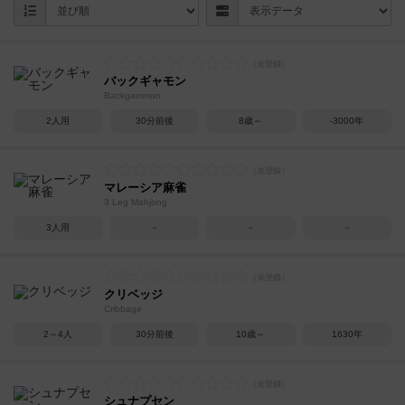
バックギャモン
Backgammon
2人用
30分前後
8歳～
-3000年
マレーシア麻雀
3 Leg Mahjong
3人用
－
－
－
クリベッジ
Cribbage
2～4人
30分前後
10歳～
1630年
シュナプセン