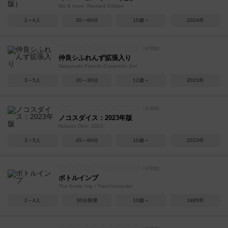
Mü & more: Revised Edition
2～6人
20～60分
10歳～
2024年
仲良シふれんず拡張入り
Nakayoshi Friends Expantion Set
3～5人
20～30分
12歳～
2023年
ノコスダイス：2023年版
Nokosu Dice: 2023
3～5人
45～60分
10歳～
2023年
ボトルインプ
The Bottle Imp / Flaschenteufel
2～4人
30分前後
10歳～
1995年