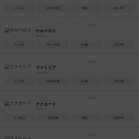
2～3人
20分前後
8歳～
2011年
ケルベロス
Cerberus
3～5人
10～20分
10歳～
2016年
ファミリア
Famiglia
1～2人
30分前後
10歳～
2010年
ククカード
Il Cucco
2～40人
2分前後
8歳～
2004年