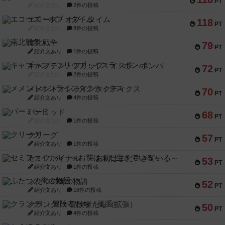
南北戦争
79
PT
紹介文あり
1件の投稿
キャプテン・フリップ：イスラ・ボンバ
72
PT
紹介文なし
2件の投稿
メメントオンラインタクティクス
70
PT
紹介文あり
4件の投稿
パーミッド
68
PT
紹介文なし
1件の投稿
クリーグ
57
PT
紹介文あり
1件の投稿
セミファイナル ～お前はまだ生きている～
53
PT
紹介文あり
1件の投稿
ふたつの街の物語
52
PT
紹介文あり
18件の投稿
クランク! ：冒険者たち（拡張）
50
PT
紹介文あり
4件の投稿
とうほうの！
42
PT
紹介文なし
1件の投稿
スターマイン・ラミー ポケット
42
PT
紹介文あり
2件の投稿