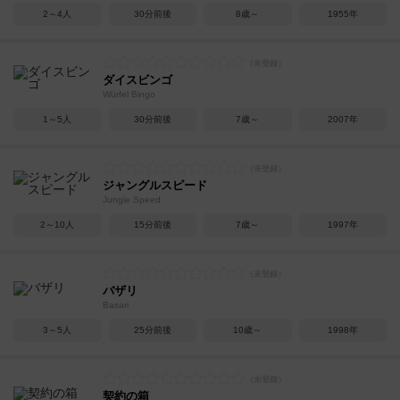
2～4人
30分前後
8歳～
1955年
ダイスビンゴ
Würfel Bingo
1～5人
30分前後
7歳～
2007年
ジャングルスピード
Jungle Speed
2～10人
15分前後
7歳～
1997年
バザリ
Basari
3～5人
25分前後
10歳～
1998年
契約の箱