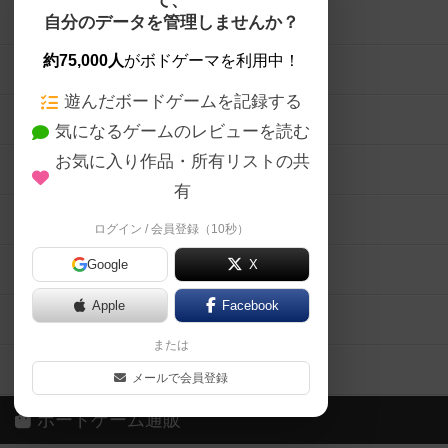
遊んだボードゲームを記録する
ボードゲーム会情報
気になるゲームのレビューを読む
お気に入り作品・所有リストの共
メカニクス特集
有
掲示板・トピックス
ログイン / 会員登録（10秒）
Google
X
ボドとも・会員一覧
Apple
Facebook
ボードゲーム業界コラム
または
ボドゲーマご利用案内
メールで会員登録
ボードゲーム通販
しばらく表示しない
新作・再入荷情報
定番ボードゲームの通販商品