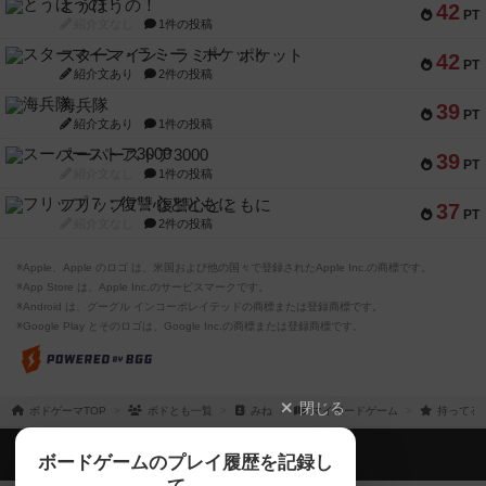
海兵隊
39
PT
紹介文あり
1件の投稿
スーパーストア3000
39
PT
紹介文なし
1件の投稿
フリップ７：復讐心とともに
37
PT
紹介文なし
2件の投稿
※Apple、Apple のロゴ は、米国および他の国々で登録されたApple Inc.の商標です。
※App Store は、Apple Inc.のサービスマークです。
※Android は、グーグル インコーポレイテッドの商標または登録商標です。
※Google Play とそのロゴは、Google Inc.の商標または登録商標です。
閉じる
ボドゲーマTOP
ボドとも一覧
みね
マイボードゲーム
持ってる
ボドゲーマTOP
ボードゲームのプレイ履歴を記録し
て、
ボードゲームを検索する
自分のデータを管理しませんか？
約75,000人
がボドゲーマを利用中！
ボードゲームの新着レビュー