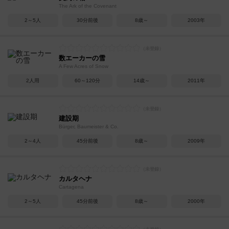
The Ark of the Covenant
2～5人
30分前後
8歳～
2003年
数エーカーの雪
A Few Acres of Snow
2人用
60～120分
14歳～
2011年
建設期
Bürger, Baumeister & Co.
2～4人
45分前後
8歳～
2009年
カルタヘナ
Cartagena
2～5人
45分前後
8歳～
2000年