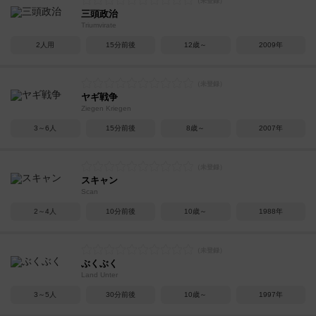
三頭政治
Triumvirate
2人用
15分前後
12歳～
2009年
ヤギ戦争
Ziegen Kriegen
3～6人
15分前後
8歳～
2007年
スキャン
Scan
2～4人
10分前後
10歳～
1988年
ぶくぶく
Land Unter
3～5人
30分前後
10歳～
1997年