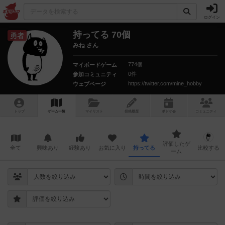
ログイン
持ってる 70個
勇者
みね さん
774個
マイボードゲーム
0件
参加コミュニティ
https://twitter.com/mine_hobby
ウェブページ
トップ
ゲーム一覧
マイリスト
投稿履歴
ボ
ドゲ
会
コミュニティ
評価したゲ
全て
興味あり
経験あり
お気に入り
持ってる
比較する
ーム