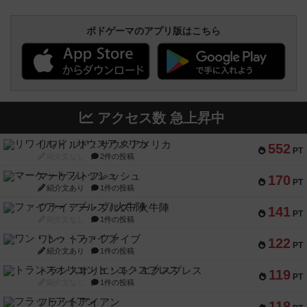
アクセス数 急上昇中
リワイルド：サウスアメリカ
552
PT
紹介文なし
2件の投稿
マーケットフレッシュ
170
PT
紹介文あり
1件の投稿
ファイアー・ブルズ / 火牛陣
141
PT
紹介文なし
1件の投稿
ワン・トゥ・ファイブ
122
PT
紹介文あり
1件の投稿
トランスオリエント・エクスプレス
119
PT
紹介文なし
1件の投稿
フラットアイアン
118
PT
紹介文なし
2件の投稿
エコーズ・オブ・タイム
118
PT
紹介文なし
8件の投稿