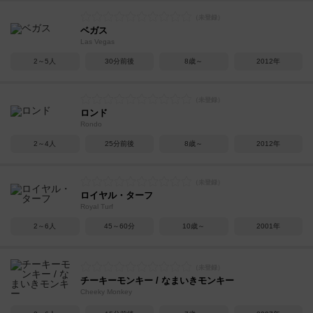
ベガス
Las Vegas
2～5人
30分前後
8歳～
2012年
ロンド
Rondo
2～4人
25分前後
8歳～
2012年
ロイヤル・ターフ
Royal Turf
2～6人
45～60分
10歳～
2001年
チーキーモンキー / なまいきモンキー
Cheeky Monkey