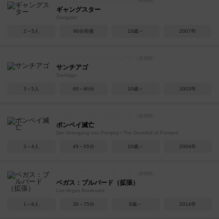
ギャングスター
Gangster
2～5人
90分前後
10歳～
2007年
サンチアゴ
Santiago
3～5人
60～80分
10歳～
2003年
ポンペイ滅亡
Der Untergang von Pompeji / The Downfall of Pompeii
2～4人
45～55分
10歳～
2004年
ベガス：ブルバード（拡張）
Las Vegas Boulevard
1～8人
30～75分
8歳～
2014年