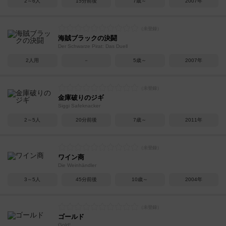
2～6人
15分前後
7歳～
2007年
海賊ブラックの決闘
Der Schwarze Pirat: Das Duell
2人用
－
5歳～
2007年
金庫破りのジギ
Siggi Safeknacker
2～5人
20分前後
7歳～
2011年
ワイン商
Die Weinhändler
3～5人
45分前後
10歳～
2004年
ゴールド
Gold!