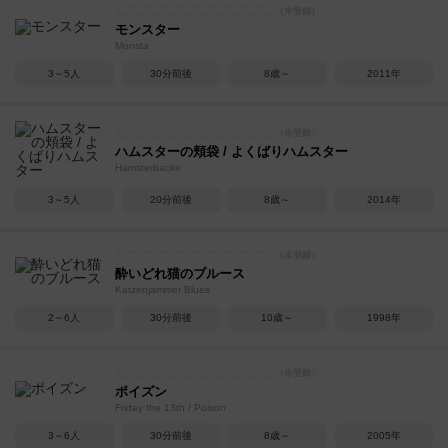
モンスター
Monsta
3～5人
30分前後
8歳～
2011年
ハムスターの頬袋 / よくばりハムスター
Hamsterbacke
3～5人
20分前後
8歳～
2014年
酔いどれ猫のブルース
Katzenjammer Blues
2～6人
30分前後
10歳～
1998年
ポイズン
Friday the 13th / Poison
3～6人
30分前後
8歳～
2005年