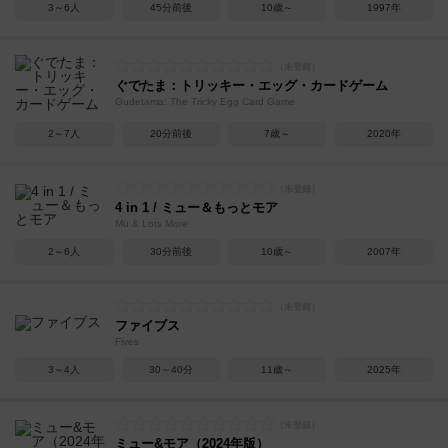
3～6人
45分前後
10歳～
1997年
ぐでたま：トリッキー・エッグ・カードゲーム
Gudetama: The Tricky Egg Card Game
2～7人
20分前後
7歳～
2020年
4 in 1 / ミュー＆もっとモア
Mü & Lots More
2～6人
30分前後
10歳～
2007年
ファイブス
Fives
3～4人
30～40分
11歳～
2025年
ミュー&モア（2024年版）