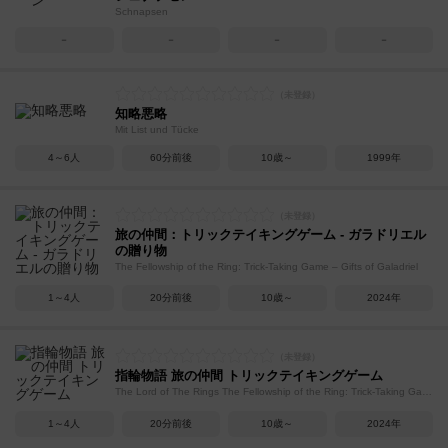
Schnapsen
－
－
－
－
知略悪略
Mit List und Tücke
4～6人
60分前後
10歳～
1999年
旅の仲間：トリックテイキングゲーム - ガラドリエル
の贈り物
The Fellowship of the Ring: Trick-Taking Game – Gifts of Galadriel
1～4人
20分前後
10歳～
2024年
指輪物語 旅の仲間 トリックテイキングゲーム
The Lord of The Rings The Fellowship of the Ring: Trick-Taking Game
1～4人
20分前後
10歳～
2024年