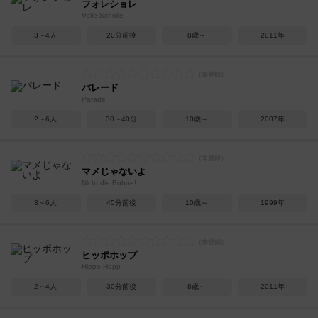
フォレショレ
Volle Scholle
3～4人
20分前後
8歳～
2011年
パレード
Parade
2～6人
30～40分
10歳～
2007年
マメじゃないよ
Nicht die Bohne!
3～6人
45分前後
10歳～
1999年
ヒッポホップ
Hippo Hopp
2～4人
30分前後
8歳～
2011年