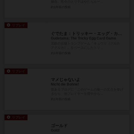
融合。昨今のトリテはやたらルー...
約1年前
の投稿
リプレイ
ぐでたま：トリッキー・エッグ・カードゲーム
Gudetama: The Tricky Egg Card Game
北欧の伝統トランプゲーム「キュウリ（グルカ、
アグルカ）」をベースにしたトリ...
約1年前
の投稿
リプレイ
マメじゃないよ
Nicht die Bohne!
昔あるブログに「このゲームの唯一の欠点を挙げ
るなら、他プレイヤーを背中から...
約1年前
の投稿
リプレイ
ゴールド
Gold!