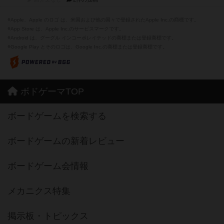
※Apple、Apple のロゴ は、米国および他の国々で登録されたApple Inc.の商標です。
※App Store は、Apple Inc.のサービスマークです。
※Android は、グーグル インコーポレイテッドの商標または登録商標です。
※Google Play とそのロゴは、Google Inc.の商標または登録商標です。
ボドゲーマTOP
ボードゲームを検索する
ボードゲームの新着レビュー
ボードゲーム会情報
メカニクス特集
掲示板・トピックス