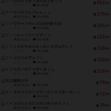
リワイルド：サウスアメリカ
552
PT
紹介文なし
2件の投稿
マーケットフレッシュ
170
PT
紹介文あり
1件の投稿
ファイアー・ブルズ / 火牛陣
141
PT
紹介文なし
1件の投稿
ワン・トゥ・ファイブ
122
PT
紹介文あり
1件の投稿
トランスオリエント・エクスプレス
119
PT
紹介文なし
1件の投稿
フラットアイアン
118
PT
紹介文なし
2件の投稿
エコーズ・オブ・タイム
118
PT
紹介文なし
8件の投稿
南北戦争
79
PT
紹介文あり
1件の投稿
キャプテン・フリップ：イスラ・ボンバ
72
PT
紹介文なし
2件の投稿
メメントオンラインタクティクス
70
PT
紹介文あり
4件の投稿