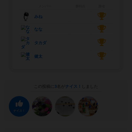
メンバー
勝利点
勝者
みね
なな
タカダ
健太
この投稿に
3
名が
ナイス！
しました
ナイス！