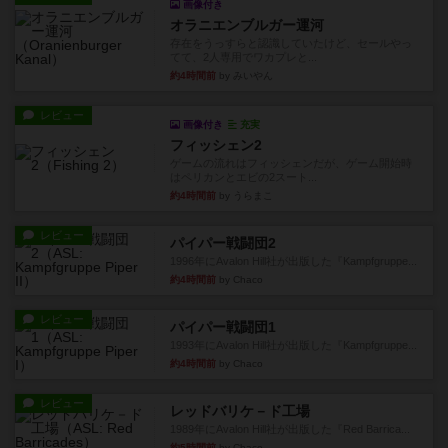
画像付き
オラニエンブルガー運河
存在をうっすらと認識していたけど、セールやっ
てて、2人専用でワカプレと...
約4時間前
by みいやん
レビュー
画像付き
充実
フィッシェン2
ゲームの流れはフィッシェンだが、ゲーム開始時
はペリカンとエビの2スート...
約4時間前
by うらまこ
レビュー
パイパー戦闘団2
1996年にAvalon Hill社が出版した『Kampfgruppe...
約4時間前
by Chaco
レビュー
パイパー戦闘団1
1993年にAvalon Hill社が出版した『Kampfgruppe...
約4時間前
by Chaco
レビュー
レッドバリケ－ド工場
1989年にAvalon Hill社が出版した『Red Barrica...
約5時間前
by Chaco