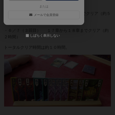
間）
または
・５／２４（２回目）１０章から１６章までクリア（約５
メールで会員登録
時間）
・６／７（３回目） １７章から１８章までクリア（約
しばらく表示しない
２時間）
トータルクリア時間は約１０時間。