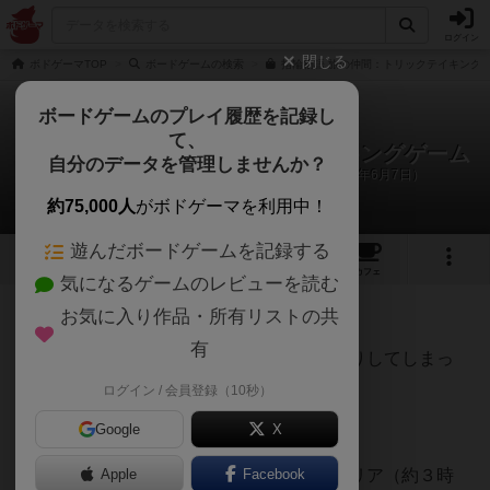
ログイン
閉じる
ボドゲーマTOP
ボードゲームの検索
指輪物語 旅の仲間：トリックテイキングゲ
ボードゲームのプレイ履歴を記録し
て、
指輪物語 旅の仲間 トリックテイキングゲーム
自分のデータを管理しませんか？
みね、なな、タカダ、健太のリプレイ日記（2025年6月7日）
約75,000人
がボドゲーマを利用中！
遊んだボードゲームを記録する
5
4
16
トップ
画像
動画
レビュー
カフェ
気になるゲームのレビューを読む
お気に入り作品・所有リストの共
626名
が参考
3名
がナイス
約1年前
有
今年３月の初プレイ以来、すっかりドハマりしてしまっ
た、旅の仲間トリックテイキングゲーム。
ログイン / 会員登録（10秒）
ついに本日、最終章まで完走した。
Google
X
・３／１５（１回目）１章から９章までクリア（約３時
Apple
Facebook