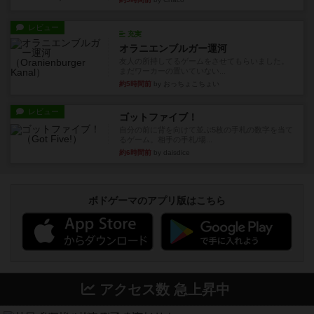
レビュー
充実
オラニエンブルガー運河
友人の所持してるゲームをさせてもらいました。
まだワーカーの置いていない...
約5時間前
by おっちょこちょい
レビュー
ゴットファイブ！
自分の前に背を向けて並ぶ5枚の手札の数字を当て
るゲーム。相手の手札/場...
約6時間前
by daisdice
ボドゲーマのアプリ版はこちら
アクセス数 急上昇中