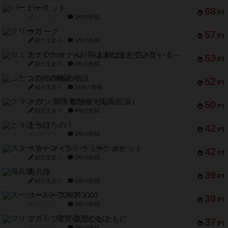
パーミッド
68
PT
紹介文なし
1件の投稿
クリーグ
57
PT
紹介文あり
1件の投稿
セミファイナル ～お前はまだ生きている～
53
PT
紹介文あり
1件の投稿
ふたつの街の物語
52
PT
紹介文あり
18件の投稿
クランク! ：冒険者たち（拡張）
50
PT
紹介文あり
4件の投稿
とうほうの！
42
PT
紹介文なし
1件の投稿
スターマイン・ラミー ポケット
42
PT
紹介文あり
2件の投稿
海兵隊
39
PT
紹介文あり
1件の投稿
スーパーストア3000
39
PT
紹介文なし
1件の投稿
フリップ７：復讐心とともに
37
PT
紹介文なし
2件の投稿