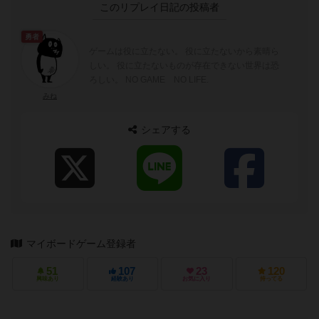
このリプレイ日記の投稿者
勇者
ゲームは役に立たない。 役に立たないから素晴ら
しい。 役に立たないものが存在できない世界は恐
ろしい。 NO GAME NO LIFE.
みね
シェアする
マイボードゲーム登録者
51
107
23
120
興味あり
経験あり
お気に入り
持ってる