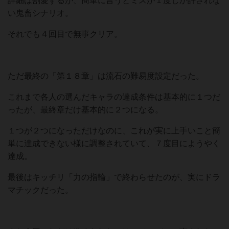
詳細は割愛するが、簡単に言うとミスが１度しか許されな
い鬼畜シナリオ。
それでも４回目で無事クリア。
ただ最終の「第１８章」は流石の難易度設定だった。
これまで各人の選んだキャラの達成条件は基本的に１つだ
ったが、最終章だけ基本的に２つになる。
１つが２つになっただけなのに、これが実に上手いこと簡
単に達成できない様に調整されていて、７度目にようやく
達成。
最後はキッチリ「力の指輪」で終わらせたのが、実にドラ
マチックだった。