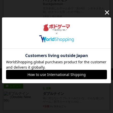
バックギャモン
Backgammon
先日参加したゲーム会で「第14回 シモキタ名人
戦」のチラシを貰ったので覗い...
1年以上前
の投稿
リプレイ
ブルームーン
Blue Moon
近所の馴染みのお店のゲーム会で２月に１回はブ
ルームーンで遊んでます。ここ半...
1年以上前
の投稿
会員の新しい投稿
レビュー
充実
ダブルナイン
雑に死なないラブレターみたいな、そんな感じの
ゲーム。数字カードを１の位...
7分前
by 深水あどら