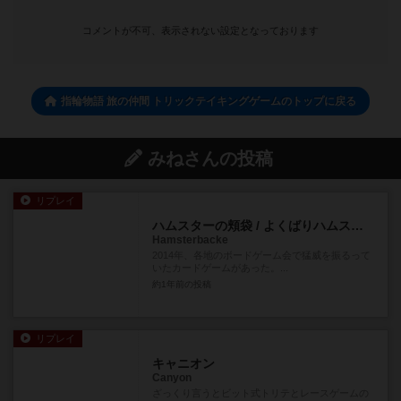
コメントが不可、表示されない設定となっております
指輪物語 旅の仲間 トリックテイキングゲームのトップに戻る
みねさんの投稿
リプレイ
ハムスターの頬袋 / よくばりハムスター
Hamsterbacke
2014年、各地のボードゲーム会で猛威を振るって
いたカードゲームがあった。...
約1年前
の投稿
リプレイ
キャニオン
Canyon
ざっくり言うとビット式トリテとレースゲームの