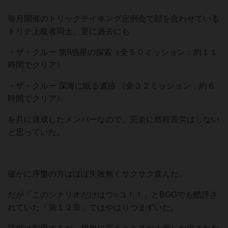
毎月開催のトリックテイキング定例会で顔を合わせている
トリテ上級者同士、更に過去にも
・ザ・クルー 第9惑星の探索（全５０ミッション：約１１
時間でクリア）
・ザ・クルー 深海に眠る遺跡 （全３２ミッション：約６
時間でクリア）
を共に達成したメンバーなので、完走に然程苦労はしない
と思っていた。
確かに序盤の方はほぼ失敗無くサクサク進んだ。
だが「このシナリオだけはウ○コ！！」とBGGでも酷評さ
れていた「第１２章」ではやはりつまずいた。