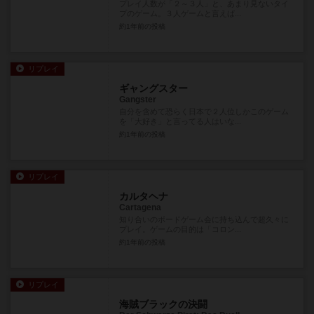
プレイ人数が「２～３人」と、あまり見ないタイ
プのゲーム。３人ゲームと言えば...
約1年前
の投稿
リプレイ
ギャングスター
Gangster
自分を含めて恐らく日本で２人位しかこのゲーム
を「大好き」と言ってる人はいな...
約1年前
の投稿
リプレイ
カルタヘナ
Cartagena
知り合いのボードゲーム会に持ち込んで超久々に
プレイ。ゲームの目的は「コロン...
約1年前
の投稿
リプレイ
海賊ブラックの決闘