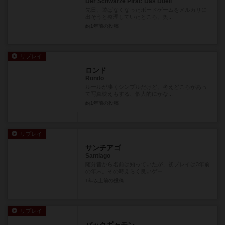
Der Schwarze Pirat: Das Duell
先日、遊ばなくなったボードゲームをメルカリに
出そうと整理していたところ、奥...
約1年前
の投稿
リプレイ
ロンド
Rondo
ルールが凄くシンプルだけど、考えどころがあっ
て写真映えもする、個人的にかな...
約1年前
の投稿
リプレイ
サンチアゴ
Santiago
随分昔から名前は知っていたが、初プレイは3年前
の年末。その時えらく良いゲー...
1年以上前
の投稿
リプレイ